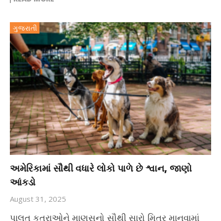
ગુજરાતી
અમેરિકામાં સૌથી વધારે લોકો પાળે છે શ્વાન, જાણો
આંકડો
August 31, 2025
પાલતુ કૂતરાઓને માણસનો સૌથી સારો મિત્ર માનવામાં