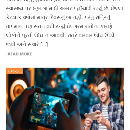
સ્વાસ્થ્ય પર ખૂબ જ માઠી અસર પહોંચાડી રહ્યું છે. છેલ્લા
કેટલાક વર્ષોમાં માત્ર દિવસનું જ નહીં, પરંતુ રાત્રિનું
તાપમાન પણ સતત વધી રહ્યું છે. ગરમ રાતોના કારણે
લોકોને પૂરતી ઊંઘ ન આવવી, રાત્રે વારંવાર ઊંઘ ઊડી
જવી અને સવારે […]
READ MORE
ગુજરાતી