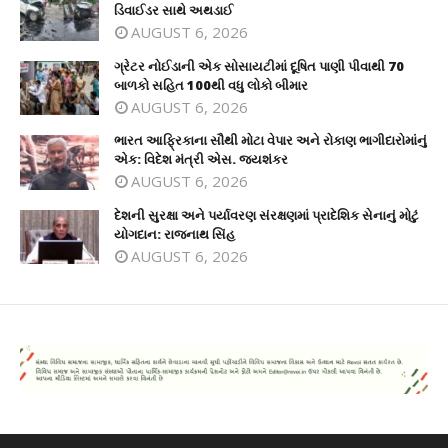
ડિવાઈડર સાથે અથડાઈ
AUGUST 6, 2026
ગ્રેટર નોઈડાની એક સોસાયટીમાં દૂષિત પાણી પીવાથી 70
બાળકો સહિત 100થી વધુ લોકો બીમાર
AUGUST 6, 2026
ભારત આફ્રિકાના સૌથી મોટા વેપાર અને રોકાણ ભાગીદારોમાંનું
એક: વિદેશ મંત્રી એસ. જયશંકર
AUGUST 6, 2026
દેશની સુરક્ષા અને પર્યાવરણ સંરક્ષણમાં પ્રાદેશિક સેનાનું મોટું
યોગદાન: રાજનાથ સિંહ
AUGUST 6, 2026