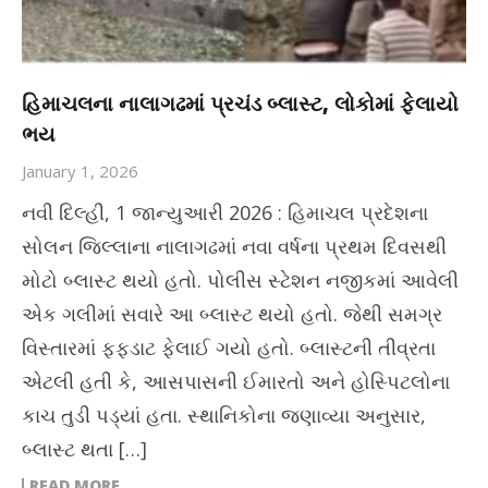
હિમાચલના નાલાગઢમાં પ્રચંડ બ્લાસ્ટ, લોકોમાં ફેલાયો
ભય
January 1, 2026
નવી દિલ્હી, 1 જાન્યુઆરી 2026 : હિમાચલ પ્રદેશના
સોલન જિલ્લાના નાલાગઢમાં નવા વર્ષના પ્રથમ દિવસથી
મોટો બ્લાસ્ટ થયો હતો. પોલીસ સ્ટેશન નજીકમાં આવેલી
એક ગલીમાં સવારે આ બ્લાસ્ટ થયો હતો. જેથી સમગ્ર
વિસ્તારમાં ફફડાટ ફેલાઈ ગયો હતો. બ્લાસ્ટની તીવ્રતા
એટલી હતી કે, આસપાસની ઈમારતો અને હોસ્પિટલોના
કાચ તુડી પડ્યાં હતા. સ્થાનિકોના જણાવ્યા અનુસાર,
બ્લાસ્ટ થતા […]
READ MORE