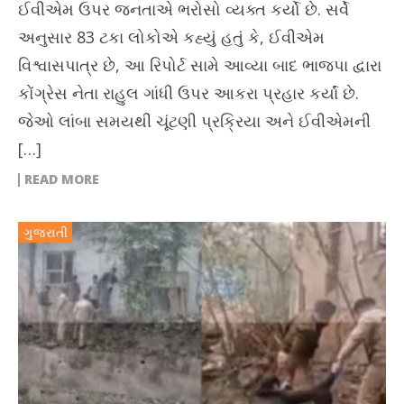
ઈવીએમ ઉપર જનતાએ ભરોસો વ્યક્ત કર્યો છે. સર્વે
અનુસાર 83 ટકા લોકોએ કહ્યું હતું કે, ઈવીએમ
વિશ્વાસપાત્ર છે, આ રિપોર્ટ સામે આવ્યા બાદ ભાજપા દ્વારા
કોંગ્રેસ નેતા રાહુલ ગાંધી ઉપર આકરા પ્રહાર કર્યાં છે.
જેઓ લાંબા સમયથી ચૂંટણી પ્રક્રિયા અને ઈવીએમની
[…]
READ MORE
ગુજરાતી