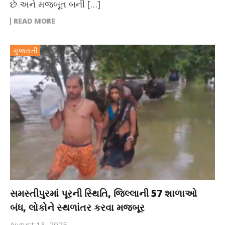
છે અને મજબૂત બની […]
READ MORE
ગુજરાતી
સમસ્તીપુરમાં પૂરની સ્થિતિ, જિલ્લાની 57 શાળાઓ
બંધ, લોકોને સ્થળાંતર કરવા મજબૂર
August 13, 2025