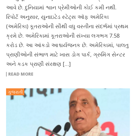
આવે છે. દુનિયામાં શ્વાન પ્રેમીઓની કોઈ કમી નથી.
રિપોર્ટ અનુસાર, યુનાઇટેડ સ્ટેટ્સ ઑફ અમેરિકા
(અમેરિકા) કૂતરાઓની સૌથી વધુ વસ્તીના સંદર્ભમાં પ્રથમ
ક્રમે છે. અમેરિકામાં કૂતરાઓની સંખ્યા લગભગ 7.58
કરોડ છે. આ આંકડો આશ્ચર્યજનક છે. અમેરિકામાં, પાલતુ
પ્રાણીઓની સંભાળ માટે ખાસ ડોગ પાર્ક, ગ્રુમિંગ સેન્ટર
અને કડક પ્રાણી સંરક્ષણ […]
READ MORE
ગુજરાતી