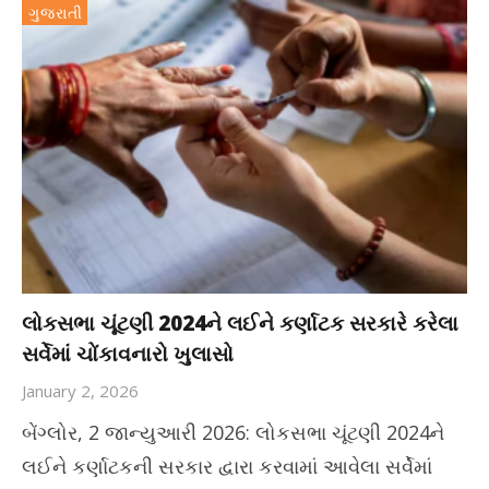
ગુજરાતી
લોકસભા ચૂંટણી 2024ને લઈને કર્ણાટક સરકારે કરેલા
સર્વેમાં ચોંકાવનારો ખુલાસો
January 2, 2026
બેંગ્લોર, 2 જાન્યુઆરી 2026: લોકસભા ચૂંટણી 2024ને
લઈને કર્ણાટકની સરકાર દ્વારા કરવામાં આવેલા સર્વેમાં