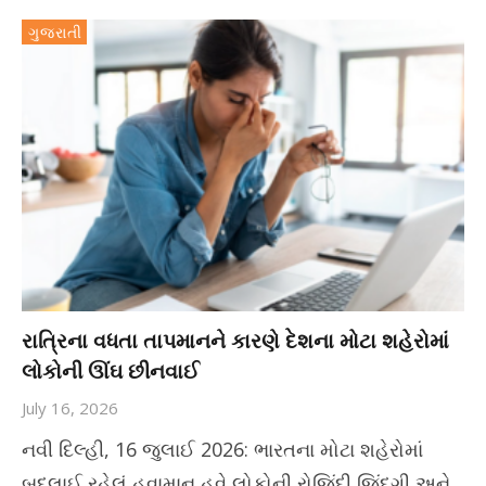
ગુજરાતી
રાત્રિના વધતા તાપમાનને કારણે દેશના મોટા શહેરોમાં
લોકોની ઊંઘ છીનવાઈ
July 16, 2026
નવી દિલ્હી, 16 જુલાઈ 2026: ભારતના મોટા શહેરોમાં
બદલાઈ રહેલું હવામાન હવે લોકોની રોજિંદી જિંદગી અને