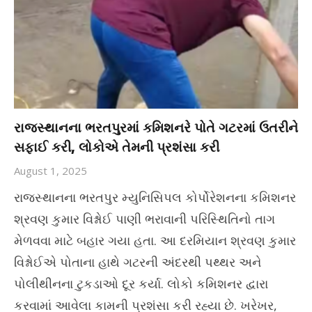
રાજસ્થાનના ભરતપુરમાં કમિશનરે પોતે ગટરમાં ઉતરીને
સફાઈ કરી, લોકોએ તેમની પ્રશંસા કરી
August 1, 2025
રાજસ્થાનના ભરતપુર મ્યુનિસિપલ કોર્પોરેશનના કમિશનર
શ્રવણ કુમાર વિશ્નોઈ પાણી ભરાવાની પરિસ્થિતિનો તાગ
મેળવવા માટે બહાર ગયા હતા. આ દરમિયાન શ્રવણ કુમાર
વિશ્નોઈએ પોતાના હાથે ગટરની અંદરથી પથ્થર અને
પોલીથીનના ટુકડાઓ દૂર કર્યા. લોકો કમિશનર દ્વારા
કરવામાં આવેલા કામની પ્રશંસા કરી રહ્યા છે. ખરેખર,