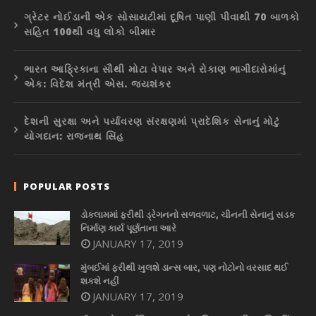
ગ્રેટર નોઈડાની એક સોસાયટીમાં દૂષિત પાણી પીવાથી 70 બાળકો
સહિત 100થી વધુ લોકો બીમાર
ભારત આફ્રિકાના સૌથી મોટા વેપાર અને રોકાણ ભાગીદારોમાંનું
એક: વિદેશ મંત્રી એસ. જયશંકર
દેશની સુરક્ષા અને પર્યાવરણ સંરક્ષણમાં પ્રાદેશિક સેનાનું મોટું
યોગદાન: રાજનાથ સિંહ
POPULAR POSTS
ડોકલામમાં ફરીથી ડ્રેગનનો સળવળાટ, ચીનની સેનાનું સડક
નિર્માણ કાર્ય પૂર્ણતાના આરે
JANUARY 17, 2019
મુંબઈમાં ફરીથી ખુલશે ડાન્સ બાર, પણ નોટોનો વરસાદ થઈ
શકશે નહીં
JANUARY 17, 2019