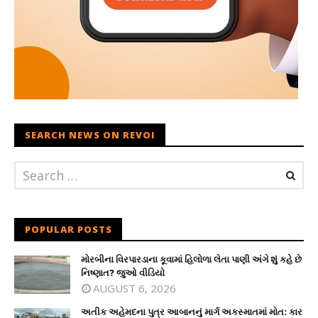
SEARCH NEWS ON REVOI
POPULAR POSTS
મોરબીના વિરપારડાના કૂવામાં હિલોળા લેતા પાણી અંગે શું કહે છે
નિષ્ણાત? જુઓ વીડિયો
AUGUST 6, 2026
અતીક અહેમદના પુત્ર આબાનનું માર્ગ અકસ્માતમાં મોત: કાર