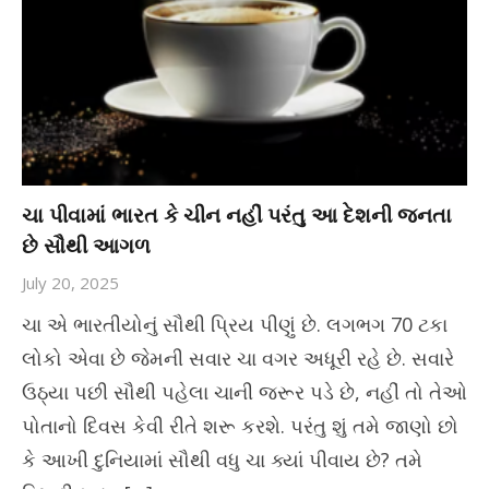
ચા પીવામાં ભારત કે ચીન નહીં પરંતુ આ દેશની જનતા
છે સૌથી આગળ
July 20, 2025
ચા એ ભારતીયોનું સૌથી પ્રિય પીણું છે. લગભગ 70 ટકા
લોકો એવા છે જેમની સવાર ચા વગર અધૂરી રહે છે. સવારે
ઉઠ્યા પછી સૌથી પહેલા ચાની જરૂર પડે છે, નહીં તો તેઓ
પોતાનો દિવસ કેવી રીતે શરૂ કરશે. પરંતુ શું તમે જાણો છો
કે આખી દુનિયામાં સૌથી વધુ ચા ક્યાં પીવાય છે? તમે