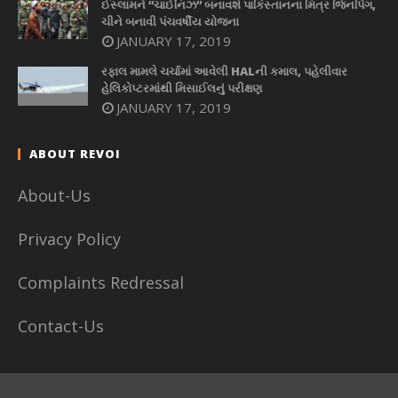
ઈસ્લામને “ચાઈનિઝ” બનાવશે પાકિસ્તાનના મિત્ર જિનપિંગ,
ચીને બનાવી પંચવર્ષીય યોજના
JANUARY 17, 2019
રફાલ મામલે ચર્ચામાં આવેલી HALની કમાલ, પહેલીવાર
હેલિકોપ્ટરમાંથી મિસાઈલનું પરીક્ષણ
JANUARY 17, 2019
ABOUT REVOI
About-Us
Privacy Policy
Complaints Redressal
Contact-Us