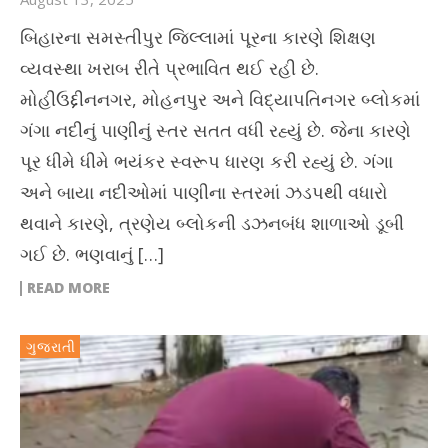
બિહારના સમસ્તીપુર જિલ્લામાં પૂરના કારણે શિક્ષણ
વ્યવસ્થા ખરાબ રીતે પ્રભાવિત થઈ રહી છે.
મોહીઉદ્દીનનગર, મોહનપુર અને વિદ્યાપતિનગર બ્લોકમાં
ગંગા નદીનું પાણીનું સ્તર સતત વધી રહ્યું છે. જેના કારણે
પૂર ધીમે ધીમે ભયંકર સ્વરૂપ ધારણ કરી રહ્યું છે. ગંગા
અને બાયા નદીઓમાં પાણીના સ્તરમાં ઝડપથી વધારો
થવાને કારણે, ત્રણેય બ્લોકની ડઝનબંધ શાળાઓ ડૂબી
ગઈ છે. ભણવાનું […]
READ MORE
ગુજરાતી