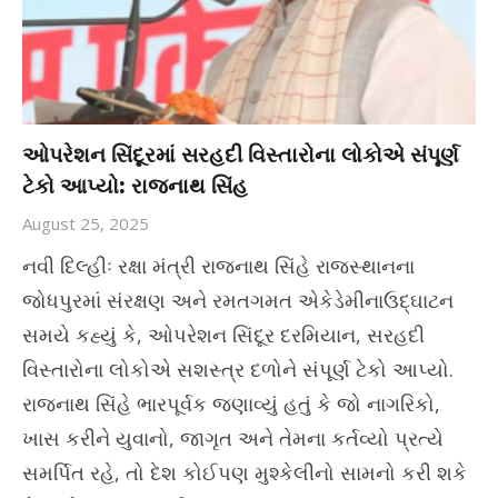
ઓપરેશન સિંદૂરમાં સરહદી વિસ્તારોના લોકોએ સંપૂર્ણ
ટેકો આપ્યો: રાજનાથ સિંહ
August 25, 2025
નવી દિલ્હીઃ રક્ષા મંત્રી રાજનાથ સિંહે રાજસ્થાનના
જોધપુરમાં સંરક્ષણ અને રમતગમત એકેડેમીનાઉદ્ઘાટન
સમયે કહ્યું કે, ઓપરેશન સિંદૂર દરમિયાન, સરહદી
વિસ્તારોના લોકોએ સશસ્ત્ર દળોને સંપૂર્ણ ટેકો આપ્યો.
રાજનાથ સિંહે ભારપૂર્વક જણાવ્યું હતું કે જો નાગરિકો,
ખાસ કરીને યુવાનો, જાગૃત અને તેમના કર્તવ્યો પ્રત્યે
સમર્પિત રહે, તો દેશ કોઈપણ મુશ્કેલીનો સામનો કરી શકે