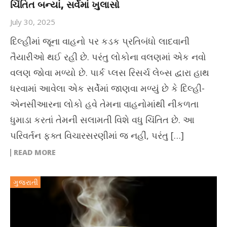
ચિંતિત બન્યાં, સર્વેમાં ખુલાસો
July 30, 2025
દિલ્હીમાં જૂના વાહનો પર કડક પ્રતિબંધો લાદવાની
તૈયારીઓ થઈ રહી છે. પરંતુ લોકોના વલણમાં એક નવો
વલણ જોવા મળ્યો છે. પાર્ક પ્લસ રિસર્ચ લેબ્સ દ્વારા હાથ
ધરવામાં આવેલા એક સર્વેમાં જાણવા મળ્યું છે કે દિલ્હી-
એનસીઆરના લોકો હવે તેમના વાહનોમાંથી નીકળતા
ધુમાડા કરતાં તેમની સલામતી વિશે વધુ ચિંતિત છે. આ
પરિવર્તન ફક્ત વિચારસરણીમાં જ નહીં, પરંતુ […]
READ MORE
ગુજરાતી