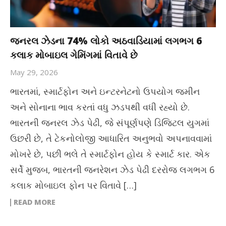
જનરલ ઝેડના 74% લોકો અઠવાડિયામાં લગભગ 6
કલાક મોબાઇલ ગેમિંગમાં વિતાવે છે
May 29, 2026
ભારતમાં, સ્માર્ટફોન અને ઇન્ટરનેટનો ઉપયોગ જમીન
અને સોનાના ભાવ કરતાં વધુ ઝડપથી વધી રહ્યો છે.
ભારતની જનરલ ઝેડ પેઢી, જે સંપૂર્ણપણે ડિજિટલ યુગમાં
ઉછરી છે, તે ટેકનોલોજી આધારિત અનુભવો અપનાવવામાં
મોખરે છે, પછી ભલે તે સ્માર્ટફોન હોય કે સ્માર્ટ કાર. એક
સર્વે મુજબ, ભારતની જનરેશન ઝેડ પેઢી દરરોજ લગભગ 6
કલાક મોબાઇલ ફોન પર વિતાવે […]
READ MORE