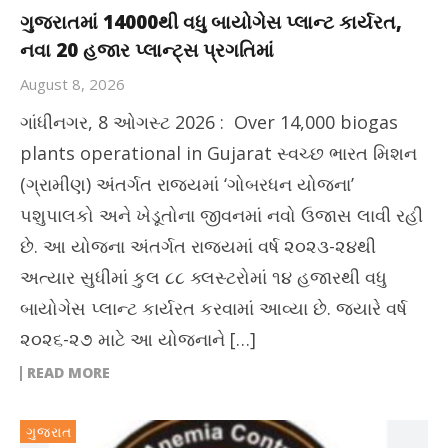
ગુજરાતમાં 14000થી વધુ બાયોગેસ પ્લાન્ટ કાર્યરત,
નવા 20 હજાર પ્લાન્ટ્સ પ્રગતિમાં
August 8, 2026
ગાંધીનગર, 8 ઓગસ્ટ 2026 : Over 14,000 biogas
plants operational in Gujarat સ્વચ્છ ભારત મિશન
(ગ્રામીણ) અંતર્ગત રાજ્યમાં ‘ગોબરધન યોજના’
પશુપાલકો અને ખેડૂતોના જીવનમાં નવો ઉજાસ લાવી રહી
છે. આ યોજના અંતર્ગત રાજ્યમાં વર્ષ ૨૦૨૩-૨૪થી
અત્યાર સુધીમાં કુલ ૮૮ ક્લસ્ટરોમાં ૧૪ હજારથી વધુ
બાયોગેસ પ્લાન્ટ કાર્યરત કરવામાં આવ્યા છે. જ્યારે વર્ષ
૨૦૨૬-૨૭ માટે આ યોજનાને […]
READ MORE
ગુજરાત