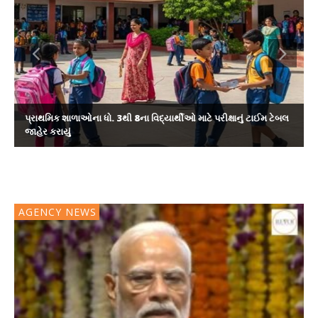
પ્રાથમિક શાળાઓના ધો. 3થી 8ના વિદ્યાર્થીઓ માટે પરીક્ષાનું ટાઈમ ટેબલ
જાહેર કરાયું
AGENCY NEWS