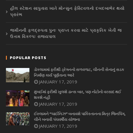
હીલ સ્ટેશન સાપુતારા ખાતે મોન્સુન ફેસ્ટિવલનો દબદબાભેર થયો
પ્રારંભ
જમીનની ફળદ્રુપતા પુનઃ પ્રાપ્ત કરવા માટે પ્રાકૃતિક ખેતી જ
ઉત્તમ વિકલ્પઃ રાજ્યપાલ
POPULAR POSTS
ડોકલામમાં ફરીથી ડ્રેગનનો સળવળાટ, ચીનની સેનાનું સડક
નિર્માણ કાર્ય પૂર્ણતાના આરે
JANUARY 17, 2019
મુંબઈમાં ફરીથી ખુલશે ડાન્સ બાર, પણ નોટોનો વરસાદ થઈ
શકશે નહીં
JANUARY 17, 2019
ઈસ્લામને “ચાઈનિઝ” બનાવશે પાકિસ્તાનના મિત્ર જિનપિંગ,
ચીને બનાવી પંચવર્ષીય યોજના
JANUARY 17, 2019