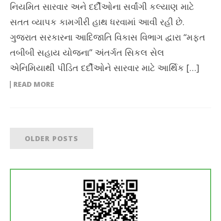
નિયમિત સારવાર અને દર્દીઓના સર્વાંગી કલ્યાણ માટે
સતત વ્યાપક કામગીરી હાથ ધરવામાં આવી રહી છે.
ગુજરાત સરકારના આદિજાતિ વિકાસ વિભાગ દ્વારા “મફત
તબીબી સહાય યોજના” અંતર્ગત સિકલ સેલ
એનિમિયાથી પીડિત દર્દીઓને સારવાર માટે આર્થિક […]
READ MORE
OLDER POSTS