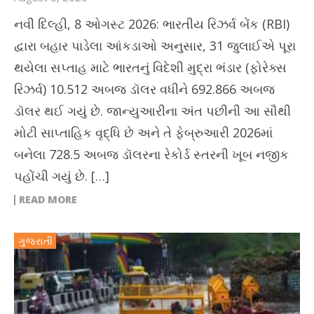
નવી દિલ્હી, 8 ઓગસ્ટ 2026: ભારતીય રિઝર્વ બેંક (RBI)
દ્વારા બહાર પાડેલા આંકડાઓ અનુસાર, 31 જુલાઈએ પૂરા
થયેલા સપ્તાહ માટે ભારતનું વિદેશી મુદ્રા ભંડાર (ફોરેક્સ
રિઝર્વ) 10.512 અબજ ડૉલર વધીને 692.866 અબજ
ડૉલર થઈ ગયું છે. જાન્યુઆરીના અંત પછીની આ સૌથી
મોટી સાપ્તાહિક વૃદ્ધિ છે અને તે ફેબ્રુઆરી 2026માં
બનેલા 728.5 અબજ ડૉલરના રેકોર્ડ સ્તરની ખૂબ નજીક
પહોંચી ગયું છે. […]
READ MORE
ગુજરાતી