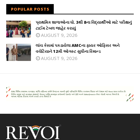
POPULAR POSTS
પ્રાથમિક શાળાઓના ધો. 3થી 8ના વિદ્યાર્થીઓ માટે પરીક્ષાનું
ટાઈમ ટેબલ જાહેર કરાયું
AUGUST 9, 2026
લાંચ કેસમાં પકડાયેલા AMCના ફાયર ઓફિસર અને
વચેટિયાને 12મી ઓગસ્ટ સુધીના રિમાન્ડ
AUGUST 9, 2026