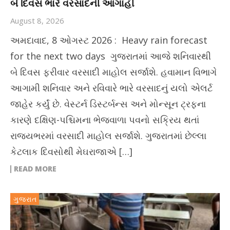
બે દિવસ ભારે વરસાદની આગાહી
August 8, 2026
અમદાવાદ, 8 ઓગસ્ટ 2026 : Heavy rain forecast
for the next two days ગુજરાતમાં આજે શનિવારથી
બે દિવસ ફરીવાર વરસાદી માહોલ સર્જાશે. હવામાન વિભાગે
આગામી શનિવાર અને રવિવારે ભારે વરસાદનું યલો એલર્ટ
જાહેર કર્યું છે. વેસ્ટર્ન ડિસ્ટર્બન્સ અને મોન્સૂન ટ્રફના
કારણે દક્ષિણ-પશ્ચિમના ભેજવાળા પવનો સક્રિય થતાં
રાજ્યભરમાં વરસાદી માહોલ સર્જાશે. ગુજરાતમાં છેલ્લા
કેટલાક દિવસોથી મેઘરાજાએ […]
READ MORE
ગુજરાત