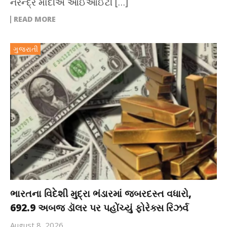
નરેન્દ્ર મોદીએ આઈઆઈટી […]
READ MORE
ગુજરાતી
ભારતના વિદેશી મુદ્રા ભંડારમાં જબરદસ્ત વધારો,
692.9 અબજ ડૉલર પર પહોંચ્યું ફોરેક્સ રિઝર્વ
August 8, 2026