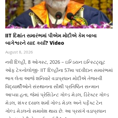
IIT દિક્ષાંત સમારંભમાં પીએમ મોદીએ કેમ બાબા
બાગેશ્વરને યાદ કર્યા? Video
August 8, 2026
નવી દિલ્હી, 8 ઓગસ્ટ, 2026 – ઇન્ડિયન ઇન્સ્ટિટ્યૂટ
ઓફ ટેકનોલોજી- IIT દિલ્હીના 57મા પદવીદાન સમારંભમાં
ભાગ લેતા આજે શનિવારે વડાપ્રધાન મોદીએ તેજસ્વી
વિદ્યાર્થીઓને સંસ્થાનના સૌથી પ્રતિષ્ઠિત સન્માન
આપ્યા હતા, જેમાં પ્રેસિડેન્ટ ગોલ્ડ મેડલ, ડિરેક્ટર ગોલ્ડ
મેડલ, શંકર દયાલ શર્મા ગોલ્ડ મેડલ અને પર્ફેક્ટ ટેન
ગોલ્ડ મેડલનો સમાવેશ થાય છે. આ પ્રસંગે વડાપ્રધાન