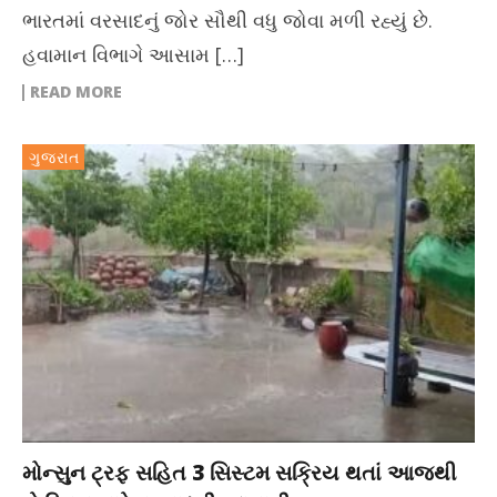
ભારતમાં વરસાદનું જોર સૌથી વધુ જોવા મળી રહ્યું છે.
હવામાન વિભાગે આસામ […]
READ MORE
ગુજરાત
મોન્સુન ટ્રફ સહિત 3 સિસ્ટમ સક્રિય થતાં આજથી