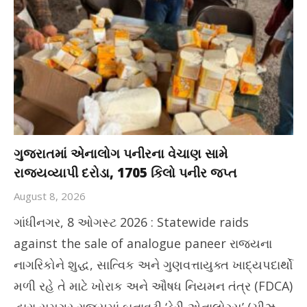
ગુજરાતમાં એનાલોગ પનીરના વેચાણ સામે
રાજ્યવ્યાપી દરોડા, 1705 કિલો પનીર જપ્ત
August 8, 2026
ગાંધીનગર, 8 ઓગસ્ટ 2026 : Statewide raids
against the sale of analogue paneer રાજ્યના
નાગરિકોને શુદ્ધ, સાત્વિક અને ગુણવત્તાયુક્ત ખાદ્યપદાર્થો
મળી રહે તે માટે ખોરાક અને ઔષધ નિયમન તંત્ર (FDCA)
દ્વારા સમગ્ર રાજ્યમાં બનાવટી ‘ડેરી-એનાલોગ્સ’ (ચીઝ