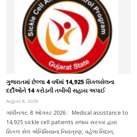
ગુજરાતમાં છેલ્લા 4 વર્ષમાં 14,925 સિકલસેલના
દર્દીઓને 14 કરોડની તબીબી સહાય અપાઈ
August 8, 2026
ગાંધીનગર, 8 ઓગસ્ટ 2026 : Medical assistance to
14,925 sickle cell patients રાજ્ય સરકાર દ્વારા
સિકલ સેલ એનિમિયાના નિયંત્રણ, વહેલા નિદાન,