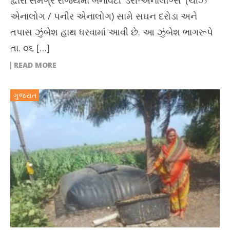
એનાલોગ / પનીર એનાલોગ) સામે સઘન દરોડા અને
તપાસ ઝુંબેશ હાથ ધરવામાં આવી છે. આ ઝુંબેશ ભાગરૂપે
તા. ૦૬ […]
READ MORE
ગુજરાત