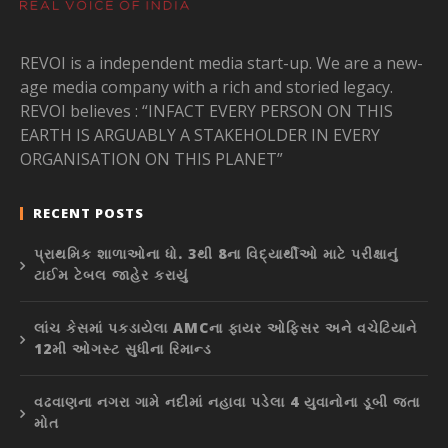
REVOI is a independent media start-up. We are a new-
age media company with a rich and storied legacy.
REVOI believes : “INFACT EVERY PERSON ON THIS
EARTH IS ARGUABLY A STAKEHOLDER IN EVERY
ORGANISATION ON THIS PLANET”
RECENT POSTS
પ્રાથમિક શાળાઓના ધો. 3થી 8ના વિદ્યાર્થીઓ માટે પરીક્ષાનું
ટાઈમ ટેબલ જાહેર કરાયું
લાંચ કેસમાં પકડાયેલા AMCના ફાયર ઓફિસર અને વચેટિયાને
12મી ઓગસ્ટ સુધીના રિમાન્ડ
વઢવાણના નગરા ગામે નદીમાં નહાવા પડેલા 4 યુવાનોના ડૂબી જતા
મોત