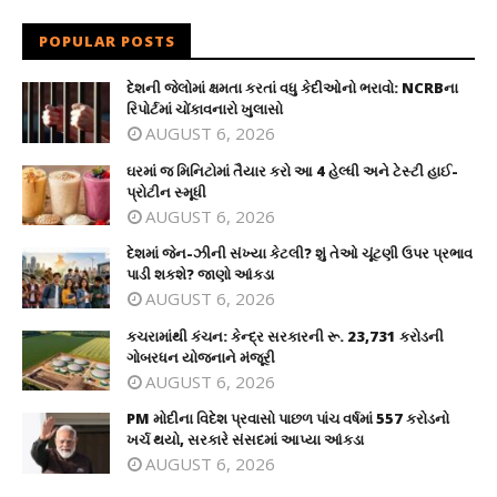
POPULAR POSTS
દેશની જેલોમાં ક્ષમતા કરતાં વધુ કેદીઓનો ભરાવો: NCRBના
રિપોર્ટમાં ચોંકાવનારો ખુલાસો
AUGUST 6, 2026
ઘરમાં જ મિનિટોમાં તૈયાર કરો આ 4 હેલ્ધી અને ટેસ્ટી હાઈ-
પ્રોટીન સ્મૂધી
AUGUST 6, 2026
દેશમાં જેન-ઝીની સંખ્યા કેટલી? શું તેઓ ચૂંટણી ઉપર પ્રભાવ
પાડી શકશે? જાણો આંકડા
AUGUST 6, 2026
કચરામાંથી કંચન: કેન્દ્ર સરકારની રૂ. 23,731 કરોડની
ગોબરધન યોજનાને મંજૂરી
AUGUST 6, 2026
PM મોદીના વિદેશ પ્રવાસો પાછળ પાંચ વર્ષમાં 557 કરોડનો
ખર્ચ થયો, સરકારે સંસદમાં આપ્યા આંકડા
AUGUST 6, 2026