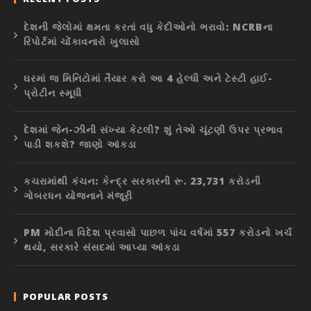
દેશની જેલોમાં ક્ષમતા કરતાં વધુ કેદીઓનો ભરાવો: NCRBના
રિપોર્ટમાં ચોંકાવનારો ખુલાસો
ઘરમાં જ મિનિટોમાં તૈયાર કરો આ 4 હેલ્ધી અને ટેસ્ટી હાઈ-
પ્રોટીન સ્મૂધી
દેશમાં જેન-ઝીની સંખ્યા કેટલી? શું તેઓ ચૂંટણી ઉપર પ્રભાવ
પાડી શકશે? જાણો આંકડા
કચરામાંથી કંચન: કેન્દ્ર સરકારની રૂ. 23,731 કરોડની
ગોબરધન યોજનાને મંજૂરી
PM મોદીના વિદેશ પ્રવાસો પાછળ પાંચ વર્ષમાં 557 કરોડનો ખર્ચ
થયો, સરકારે સંસદમાં આપ્યા આંકડા
POPULAR POSTS