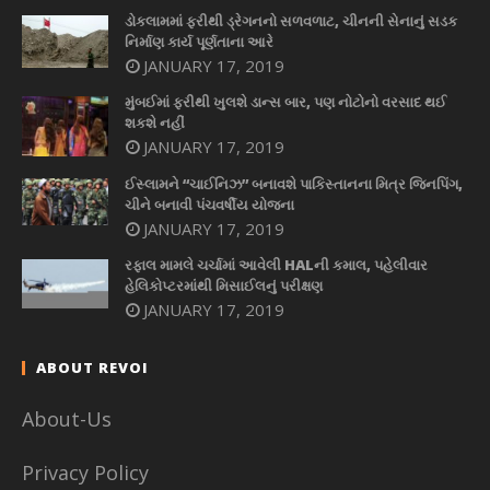
ડોકલામમાં ફરીથી ડ્રેગનનો સળવળાટ, ચીનની સેનાનું સડક
નિર્માણ કાર્ય પૂર્ણતાના આરે
JANUARY 17, 2019
મુંબઈમાં ફરીથી ખુલશે ડાન્સ બાર, પણ નોટોનો વરસાદ થઈ
શકશે નહીં
JANUARY 17, 2019
ઈસ્લામને “ચાઈનિઝ” બનાવશે પાકિસ્તાનના મિત્ર જિનપિંગ,
ચીને બનાવી પંચવર્ષીય યોજના
JANUARY 17, 2019
રફાલ મામલે ચર્ચામાં આવેલી HALની કમાલ, પહેલીવાર
હેલિકોપ્ટરમાંથી મિસાઈલનું પરીક્ષણ
JANUARY 17, 2019
ABOUT REVOI
About-Us
Privacy Policy