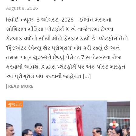
August 8, 2026
રિવોઈ ન્યૂઝ, 8 ઓગસ્ટ, 2026 – ઈલોન મસ્કના
સોશિયલ મીડિયા પ્લેટફોર્મ X એ તાજેતરમાં છેલ્લા
કેટલાક વર્ષોનો સૌથી મોટો ફેરફાર કર્યો છે. પ્લેટફોર્મ તેનો
‘ક્રિએટર રેવેન્યુ શેર પ્રોગ્રામ’ બંધ કરી રહ્યું છે અને
તમામ પાત્ર યુઝર્સને છેલ્લું પેમેન્ટ 7 સપ્ટેમ્બરના રોજ
કરવામાં આવશે. X દ્વારા પ્લેટફોર્મ પર એક પોસ્ટ મારફત
આ પ્રોગ્રામ બંધ કરવાની જાહેરાત […]
READ MORE
ગુજરાત