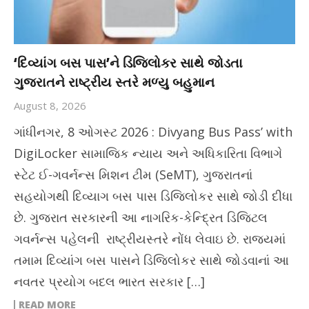
‘દિવ્યાંગ બસ પાસ’ને ડિજિલોકર સાથે જોડતા
ગુજરાતને રાષ્ટ્રીય સ્તરે મળ્યુ બહુમાન
August 8, 2026
ગાંધીનગર, 8 ઓગસ્ટ 2026 : Divyang Bus Pass’ with
DigiLocker સામાજિક ન્યાય અને અધિકારિતા વિભાગે
સ્ટેટ ઈ-ગવર્નન્સ મિશન ટીમ (SeMT), ગુજરાતનાં
સહયોગથી દિવ્યાગ બસ પાસ ડિજિલોકર સાથે જોડી દીધા
છે. ગુજરાત સરકારની આ નાગરિક-કેન્દ્રિત ડિજિટલ
ગવર્નન્સ પહેલની રાષ્ટ્રીયસ્તરે નોંધ લેવાઇ છે. રાજ્યમાં
તમામ દિવ્યાંગ બસ પાસને ડિજિલોકર સાથે જોડવાનાં આ
નવતર પ્રયોગ બદલ ભારત સરકાર […]
READ MORE