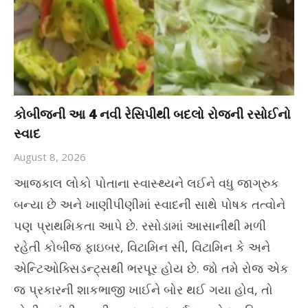
કોબીજની આ 4 નવી રેસિપીથી બદલો રોજની રસોઈનો
સ્વાદ
August 8, 2026
આજકાલ લોકો પોતાના સ્વાસ્થ્યને લઈને વધુ જાગ્રુક
બન્યા છે અને ખાણીપીણીમાં સ્વાદની સાથે પોષક તત્વોને
પણ પ્રાથમિકતા આપે છે. રસોડામાં આસાનીથી મળી
રહેતી કોબીજ ફાઇબર, વિટામિન સી, વિટામિન કે અને
એન્ટિઓક્સિડન્ટ્સથી ભરપૂર હોય છે. જો તમે રોજ એક
જ પ્રકારની શાકભાજી ખાઈને બોર થઈ ગયા હોવ, તો