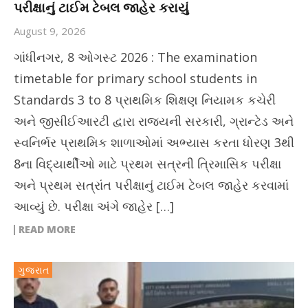
પરીક્ષાનું ટાઈમ ટેબલ જાહેર કરાયું
August 9, 2026
ગાંધીનગર, 8 ઓગસ્ટ 2026 : The examination
timetable for primary school students in
Standards 3 to 8 પ્રાથમિક શિક્ષણ નિયામક કચેરી
અને જીસીઈઆરટી દ્વારા રાજ્યની સરકારી, ગ્રાન્ટેડ અને
સ્વનિર્ભર પ્રાથમિક શાળાઓમાં અભ્યાસ કરતા ધોરણ 3થી
8ના વિદ્યાર્થીઓ માટે પ્રથમ સત્રની ત્રિમાસિક પરીક્ષા
અને પ્રથમ સત્રાંત પરીક્ષાનું ટાઈમ ટેબલ જાહેર કરવામાં
આવ્યું છે. પરીક્ષા અંગે જાહેર […]
READ MORE
ગુજરાત