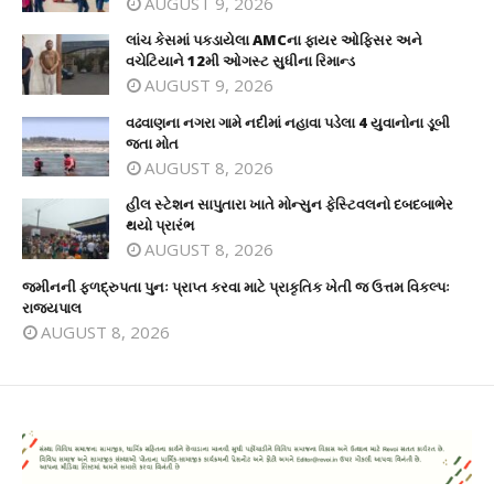
AUGUST 9, 2026
લાંચ કેસમાં પકડાયેલા AMCના ફાયર ઓફિસર અને
વચેટિયાને 12મી ઓગસ્ટ સુધીના રિમાન્ડ
AUGUST 9, 2026
વઢવાણના નગરા ગામે નદીમાં નહાવા પડેલા 4 યુવાનોના ડૂબી
જતા મોત
AUGUST 8, 2026
હીલ સ્ટેશન સાપુતારા ખાતે મોન્સુન ફેસ્ટિવલનો દબદબાભેર
થયો પ્રારંભ
AUGUST 8, 2026
જમીનની ફળદ્રુપતા પુનઃ પ્રાપ્ત કરવા માટે પ્રાકૃતિક ખેતી જ ઉત્તમ વિકલ્પઃ
રાજ્યપાલ
AUGUST 8, 2026