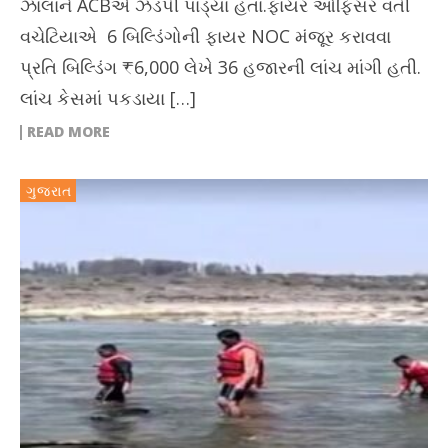
ઝાલાને ACBએ ઝડપી પાડ્યા હતા.ફાયર ઓફિસર વતી
વચેટિયાએ 6 બિલ્ડિંગોની ફાયર NOC મંજૂર કરાવવા
પ્રતિ બિલ્ડિંગ ₹6,000 લેખે 36 હજારની લાંચ માંગી હતી.
લાંચ કેસમાં પકડાયા […]
READ MORE
ગુજરાત