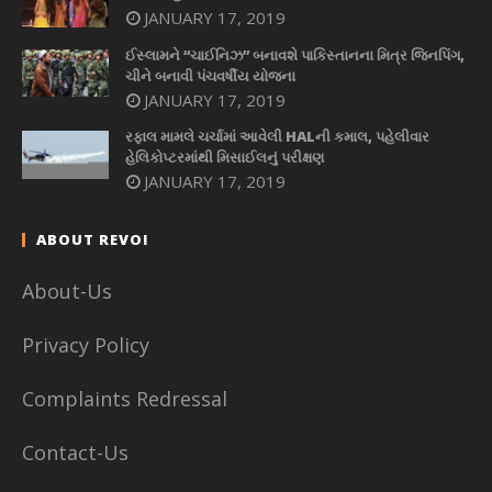
JANUARY 17, 2019
ઈસ્લામને “ચાઈનિઝ” બનાવશે પાકિસ્તાનના મિત્ર જિનપિંગ,
ચીને બનાવી પંચવર્ષીય યોજના
JANUARY 17, 2019
રફાલ મામલે ચર્ચામાં આવેલી HALની કમાલ, પહેલીવાર
હેલિકોપ્ટરમાંથી મિસાઈલનું પરીક્ષણ
JANUARY 17, 2019
ABOUT REVOI
About-Us
Privacy Policy
Complaints Redressal
Contact-Us