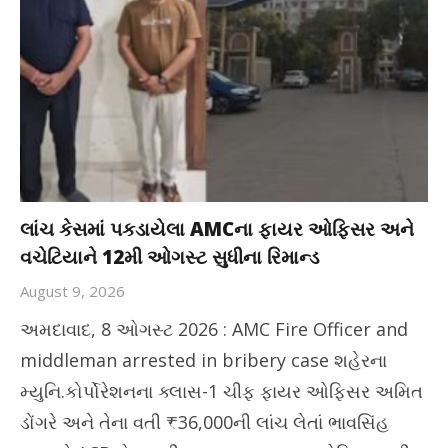
લાંચ કેસમાં પકડાયેલા AMCના ફાયર ઓફિસર અને
વચેટિયાને 12મી ઓગસ્ટ સુધીના રિમાન્ડ
August 9, 2026
અમદાવાદ, 8 ઓગસ્ટ 2026 : AMC Fire Officer and
middleman arrested in bribery case શહેરના
મ્યુનિ.કોર્પોરેશનના ક્લાસ-1 ચીફ ફાયર ઓફિસર અમિત
ડોંગરે અને તેના વતી ₹36,000ની લાંચ લેતાં ભાવસિંહ