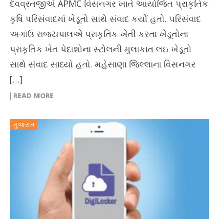
દેવવ્રતજીએ APMC વિસનગર ખાતે આયોજિત પ્રાકૃતિક
કૃષિ પરિસંવાદમાં ખેડૂતો સાથે સંવાદ કર્યો હતો. પરિસંવાદ
અગાઉ રાજ્યપાલએ પ્રાકૃતિક ખેતી કરતા ખેડૂતોના
પ્રાકૃતિક ખેત પેદાશોના સ્ટોલની મુલાકાત લઇ ખેડૂતો
સાથે સંવાદ સાધ્યો હતો. મહેસાણા જિલ્લાના વિસનગર
[…]
READ MORE
ગુજરાત