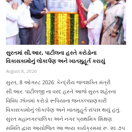
સુરતમાં સી.આર. પાટીલના હસ્તે કરોડોના
વિકાસકામોનું લોકાર્પણ અને ખાતમુહૂર્ત કરાયું
August 8, 2026
સુરત, 8 ઓગસ્ટ 2026: કેન્દ્રીય જળશક્તિ મંત્રી
સી.આર. પાટીલજી ના વરદ હસ્તે આજે સુરત શહેરના
વિવિધ ઝોનમાં કરોડો રૂપિયાના જનકલ્યાણકારી
વિકાસકામોનું લોકાર્પણ અને ખાતમુહૂર્ત સંપન્ન થયું હતું.
સુરત મહાનગરપાલિકા અને નગર પ્રાથમિક શિક્ષણ
સમિતિ દ્વારા આયોજિત આ ભવ્ય કાર્યક્રમમાં રૂ. ૨૯.૭૫