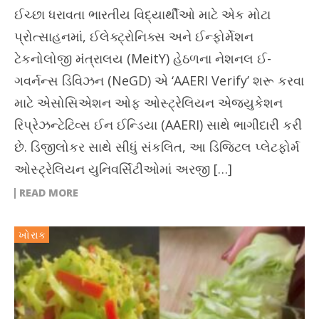
ઈચ્છા ધરાવતા ભારતીય વિદ્યાર્થીઓ માટે એક મોટા
પ્રોત્સાહનમાં, ઈલેક્ટ્રોનિક્સ અને ઈન્ફોર્મેશન
ટેકનોલોજી મંત્રાલય (MeitY) હેઠળના નેશનલ ઈ-
ગવર્નન્સ ડિવિઝન (NeGD) એ ‘AAERI Verify’ શરૂ કરવા
માટે એસોસિએશન ઓફ ઓસ્ટ્રેલિયન એજ્યુકેશન
રિપ્રેઝન્ટેટિવ્સ ઈન ઈન્ડિયા (AAERI) સાથે ભાગીદારી કરી
છે. ડિજીલોકર સાથે સીધું સંકલિત, આ ડિજિટલ પ્લેટફોર્મ
ઓસ્ટ્રેલિયન યુનિવર્સિટીઓમાં અરજી […]
READ MORE
ખોરાક