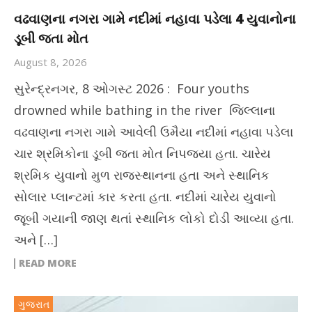
વઢવાણના નગરા ગામે નદીમાં નહાવા પડેલા 4 યુવાનોના
ડૂબી જતા મોત
August 8, 2026
સુરેન્દ્રનગર, 8 ઓગસ્ટ 2026 : Four youths
drowned while bathing in the river જિલ્લાના
વઢવાણના નગરા ગામે આવેલી ઉમૈયા નદીમાં નહાવા પડેલા
ચાર શ્રમિકોના ડૂબી જતા મોત નિપજ્યા હતા. ચારેય
શ્રમિક યુવાનો મુળ રાજસ્થાનના હતા અને સ્થાનિક
સોલાર પ્લાન્ટમાં કાર કરતા હતા. નદીમાં ચારેય યુવાનો
જૂબી ગયાની જાણ થતાં સ્થાનિક લોકો દોડી આવ્યા હતા.
અને […]
READ MORE
ગુજરાત