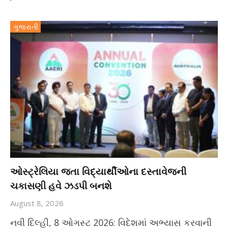
ગુજરાતી
ઓસ્ટ્રેલિયા જતા વિદ્યાર્થીઓના દસ્તાવેજની
ચકાસણી હવે ઝડપી બનશે
August 8, 2026
નવી દિલ્હી, 8 ઓગસ્ટ 2026: વિદેશમાં અભ્યાસ કરવાની