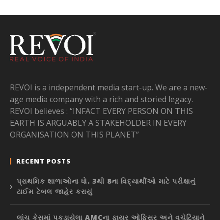
REVOI is a independent media start-up. We are a new-
age media company with a rich and storied legacy.
REVOI believes : “INFACT EVERY PERSON ON THIS
EARTH IS ARGUABLY A STAKEHOLDER IN EVERY
ORGANISATION ON THIS PLANET”
RECENT POSTS
પ્રાથમિક શાળાઓના ધો. 3થી 8ના વિદ્યાર્થીઓ માટે પરીક્ષાનું
ટાઈમ ટેબલ જાહેર કરાયું
લાંચ કેસમાં પકડાયેલા AMCના ફાયર ઓફિસર અને વચેટિયાને