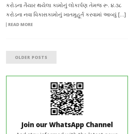
કરોડના તૈયાર થયેલા કામોનું લોકાર્પણ તેમજ રૂ. ૪.૩૮
કરોડના નવા વિકાસકામોનું ખાતમુહૂર્ત કરવામાં આવ્યું […]
READ MORE
OLDER POSTS
Join our WhatsApp Channel