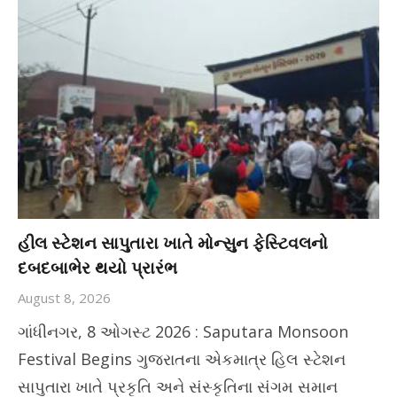
હીલ સ્ટેશન સાપુતારા ખાતે મોન્સુન ફેસ્ટિવલનો
દબદબાભેર થયો પ્રારંભ
August 8, 2026
ગાંધીનગર, 8 ઓગસ્ટ 2026 : Saputara Monsoon
Festival Begins ગુજરાતના એકમાત્ર હિલ સ્ટેશન
સાપુતારા ખાતે પ્રકૃતિ અને સંસ્કૃતિના સંગમ સમાન