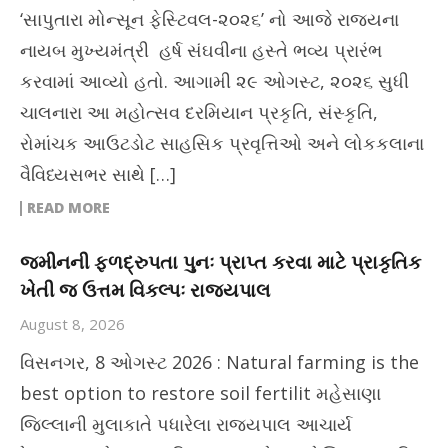
‘સાપુતારા મોન્સૂન ફેસ્ટિવલ-૨૦૨૬’ નો આજે રાજ્યના
નાયબ મુખ્યમંત્રી હર્ષ સંઘવીના હસ્તે ભવ્ય પ્રારંભ
કરવામાં આવ્યો હતો. આગામી ૨૯ ઓગસ્ટ, ૨૦૨૬ સુધી
ચાલનારા આ મહોત્સવ દરમિયાન પ્રકૃતિ, સંસ્કૃતિ,
રોમાંચક આઉટડોટ સાહસિક પ્રવૃત્તિઓ અને લોકકલાના
વૈવિધ્યસભર સાથે […]
READ MORE
જમીનની ફળદ્રુપતા પુનઃ પ્રાપ્ત કરવા માટે પ્રાકૃતિક
ખેતી જ ઉત્તમ વિકલ્પઃ રાજ્યપાલ
August 8, 2026
વિસનગર, 8 ઓગસ્ટ 2026 : Natural farming is the
best option to restore soil fertilit મહેસાણા
જિલ્લાની મુલાકાતે પધારેલા રાજયપાલ આચાર્ય