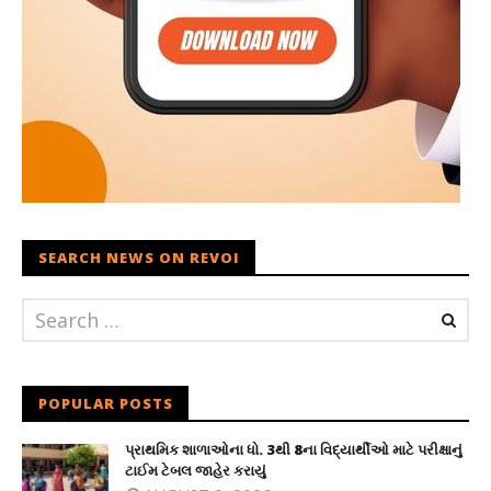
SEARCH NEWS ON REVOI
POPULAR POSTS
પ્રાથમિક શાળાઓના ધો. 3થી 8ના વિદ્યાર્થીઓ માટે પરીક્ષાનું
ટાઈમ ટેબલ જાહેર કરાયું