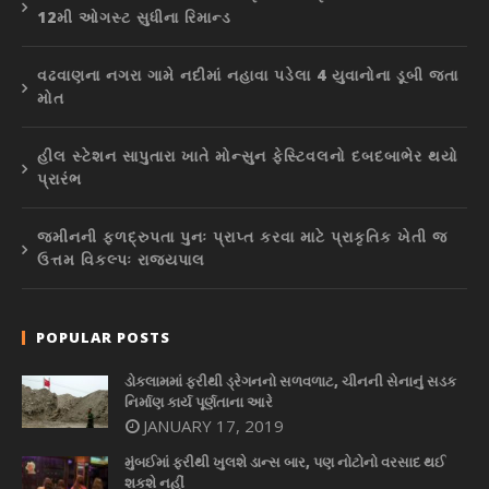
12મી ઓગસ્ટ સુધીના રિમાન્ડ
વઢવાણના નગરા ગામે નદીમાં નહાવા પડેલા 4 યુવાનોના ડૂબી જતા
મોત
હીલ સ્ટેશન સાપુતારા ખાતે મોન્સુન ફેસ્ટિવલનો દબદબાભેર થયો
પ્રારંભ
જમીનની ફળદ્રુપતા પુનઃ પ્રાપ્ત કરવા માટે પ્રાકૃતિક ખેતી જ
ઉત્તમ વિકલ્પઃ રાજ્યપાલ
POPULAR POSTS
ડોકલામમાં ફરીથી ડ્રેગનનો સળવળાટ, ચીનની સેનાનું સડક
નિર્માણ કાર્ય પૂર્ણતાના આરે
JANUARY 17, 2019
મુંબઈમાં ફરીથી ખુલશે ડાન્સ બાર, પણ નોટોનો વરસાદ થઈ
શકશે નહીં