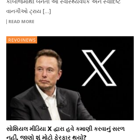
કોબીજમાંથી બનતી આ સ્વાસ્થ્યવર્ધક અને સ્વાદિષ્ટ
વાનગીઓ ટ્રાય […]
READ MORE
REVOINEWS
સોશિયલ મીડિયા X દ્વારા હવે કમાણી કરવાનું સરળ
નહીં, જાણો શું મોટો ફેરફાર થયો?