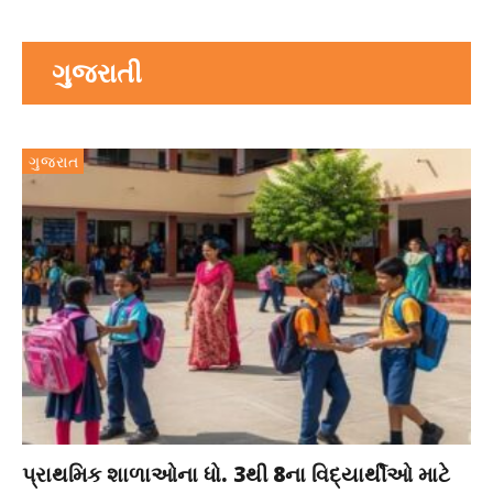
ગુજરાતી
ગુજરાત
પ્રાથમિક શાળાઓના ધો. 3થી 8ના વિદ્યાર્થીઓ માટે