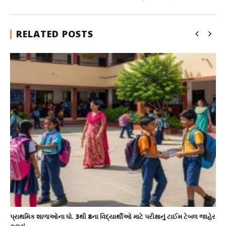
RELATED POSTS
પ્રાથમિક શાળાઓના ધો. 3થી 8ના વિદ્યાર્થીઓ માટે પરીક્ષાનું ટાઈમ ટેબલ જાહેર
કરાયું