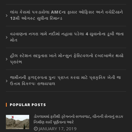
લાંચ કેસમાં પકડાયેલા AMCના ફાયર ઓફિસર અને વચેટિયાને
12મી ઓગસ્ટ સુધીના રિમાન્ડ
વઢવાણના નગરા ગામે નદીમાં નહાવા પડેલા 4 યુવાનોના ડૂબી જતા
મોત
હીલ સ્ટેશન સાપુતારા ખાતે મોન્સુન ફેસ્ટિવલનો દબદબાભેર થયો
પ્રારંભ
જમીનની ફળદ્રુપતા પુનઃ પ્રાપ્ત કરવા માટે પ્રાકૃતિક ખેતી જ
ઉત્તમ વિકલ્પઃ રાજ્યપાલ
POPULAR POSTS
ડોકલામમાં ફરીથી ડ્રેગનનો સળવળાટ, ચીનની સેનાનું સડક
નિર્માણ કાર્ય પૂર્ણતાના આરે
JANUARY 17, 2019