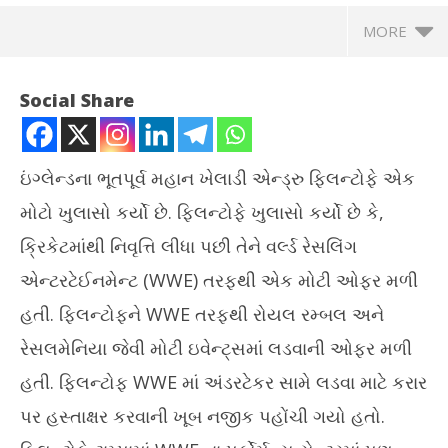
MORE
Social Share
ઇંગ્લેન્ડના ભૂતપૂર્વ મહાન ખેલાડી એન્ડ્રુ ફ્લિન્ટોફે એક
મોટો ખુલાસો કર્યો છે. ફ્લિન્ટોફે ખુલાસો કર્યો છે કે,
ક્રિકેટમાંથી નિવૃત્તિ લીધા પછી તેને વર્લ્ડ રેસલિંગ
એન્ટરટેઈનમેન્ટ (WWE) તરફથી એક મોટી ઓફર મળી
હતી. ફ્લિન્ટોફને WWE તરફથી રોયલ રમ્બલ અને
NOW VIEWING
રેસલમેનિયા જેવી મોટી ઇવેન્ટ્સમાં લડવાની ઓફર મળી
ઈંગ્લેન્ડનો આ ભૂતપૂર્વ ખેલાડી WWEમાં જવા માંગતો હતો
પ્ર
હતી. ફ્લિન્ટોફ WWE માં અંડરટેકર સામે લડવા માટે કરાર
ટેબ
July
પર હસ્તાક્ષર કરવાની ખૂબ નજીક પહોંચી ગયો હતો.
Jul
6,
6,
2025