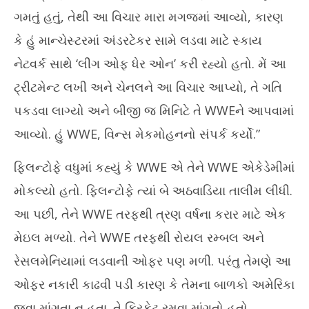
ગમતું હતું, તેથી આ વિચાર મારા મગજમાં આવ્યો, કારણ
કે હું માન્ચેસ્ટરમાં અંડરટેકર સામે લડવા માટે સ્કાય
નેટવર્ક સાથે ‘લીગ ઓફ ધેર ઓન’ કરી રહ્યો હતો. મેં આ
ટ્રીટમેન્ટ લખી અને ચેનલને આ વિચાર આપ્યો, તે ગતિ
પકડવા લાગ્યો અને બીજી જ મિનિટે તે WWEને આપવામાં
આવ્યો. હું WWE, વિન્સ મેકમોહનનો સંપર્ક કર્યો.”
ફ્લિન્ટોફે વધુમાં કહ્યું કે WWE એ તેને WWE એકેડેમીમાં
મોકલ્યો હતો. ફ્લિન્ટોફે ત્યાં બે અઠવાડિયા તાલીમ લીધી.
આ પછી, તેને WWE તરફથી ત્રણ વર્ષના કરાર માટે એક
મેઇલ મળ્યો. તેને WWE તરફથી રોયલ રમ્બલ અને
રેસલમેનિયામાં લડવાની ઓફર પણ મળી. પરંતુ તેમણે આ
ઓફર નકારી કાઢવી પડી કારણ કે તેમના બાળકો અમેરિકા
જવા માંગતા ન હતા. તે ક્રિકેટ રમવા માંગતો હતો.