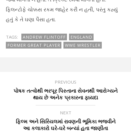
ફ્લિન્ટોફે ચોક્કસ રકમ જાહેર કરી ન હતી, પરંતુ કહ્યું
હતું કે તે ઘણા પૈસા હતા.
TAGS:
ANDREW FLINTOFF
ENGLAND
FORMER GREAT PLAYER
WWE WRESTLER
PREVIOUS
પોષક તત્વોથી ભરપૂર પિસ્તાના સેવનથી આરોગ્યને
થાય છે અનેક પ્રકારના ફાયદા
NEXT
ફિલ્મ અને સિરિયલમાં રાવણની ભૂમિકા ભજવીને
આ કલાકારો ઘરે-ઘરે બન્યાં હતા જાણીતા