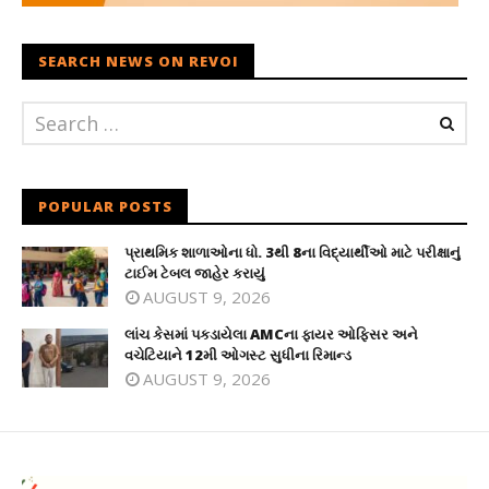
SEARCH NEWS ON REVOI
POPULAR POSTS
પ્રાથમિક શાળાઓના ધો. 3થી 8ના વિદ્યાર્થીઓ માટે પરીક્ષાનું
ટાઈમ ટેબલ જાહેર કરાયું
AUGUST 9, 2026
લાંચ કેસમાં પકડાયેલા AMCના ફાયર ઓફિસર અને
વચેટિયાને 12મી ઓગસ્ટ સુધીના રિમાન્ડ
AUGUST 9, 2026