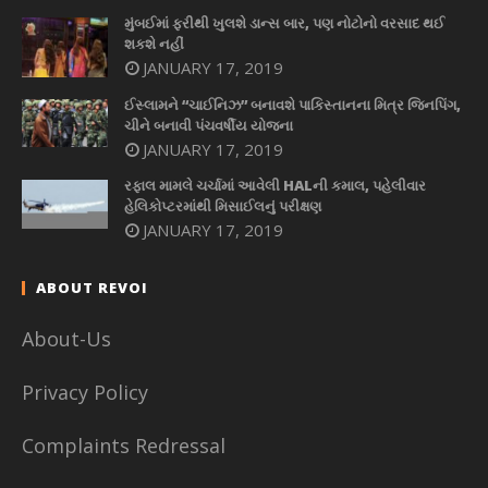
મુંબઈમાં ફરીથી ખુલશે ડાન્સ બાર, પણ નોટોનો વરસાદ થઈ
શકશે નહીં
JANUARY 17, 2019
ઈસ્લામને “ચાઈનિઝ” બનાવશે પાકિસ્તાનના મિત્ર જિનપિંગ,
ચીને બનાવી પંચવર્ષીય યોજના
JANUARY 17, 2019
રફાલ મામલે ચર્ચામાં આવેલી HALની કમાલ, પહેલીવાર
હેલિકોપ્ટરમાંથી મિસાઈલનું પરીક્ષણ
JANUARY 17, 2019
ABOUT REVOI
About-Us
Privacy Policy
Complaints Redressal