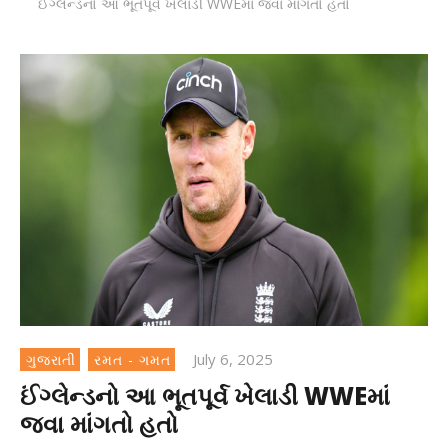
ઈંગ્લેન્ડનો આ ભૂતપૂર્વ ખેલાડી WWEમાં જવા માંગતો હતો
July 6, 2025
ગુજરાતી
રમત - ગમત
ઈંગ્લેન્ડનો આ ભૂતપૂર્વ ખેલાડી WWEમાં
જવા માંગતો હતો