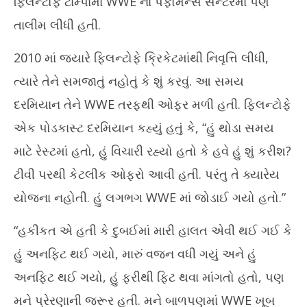
ફ્લિન્ટોફે ટામ્પામાં WWE ના પર્ફોર્મન્સ સેન્ટરમાં પણ
20
તાલીમ લીધી હતી.
2010 માં જ્યારે ફ્લિન્ટોફે ક્રિકેટમાંથી નિવૃત્તિ લીધી,
ત્યારે તેને સમજાતું નહોતું કે શું કરવું. આ સમય
દરમિયાન તેને WWE તરફથી ઓફર મળી હતી. ફ્લિન્ટોફે
એક પોડકાસ્ટ દરમિયાન કહ્યું હતું કે, “હું થોડા સમય
માટે રેસ્ટમાં હતો, હું વિચારી રહ્યો હતો કે હવે હું શું કરીશ?
ટીવી પરથી કેટલીક ઓફરો આવી હતી. પરંતુ તે ક્યારેય
યોજના નહોતી. હું લગભગ WWE માં જોડાઈ ગયો હતો.”
“હકીકત એ હતી કે દુબઈમાં મારી હાલત એવી થઈ ગઈ કે
હું અનફિટ થઈ ગયો, મારું વજન વધી ગયું અને હું
અનફિટ થઈ ગયો, હું ફરીથી ફિટ થવા માંગતો હતો, પણ
મને પ્રેરણાની જરૂર હતી. મને બાળપણમાં WWE ખૂબ