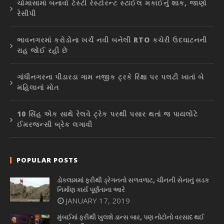
ચોમાસામાં બનાવો ટેસ્ટી રેસ્ટોરન્ટ સ્ટાઈલ મકાઈનું શાક, જાણો
રેસીપી
ભાવનગરમાં કરોડોના ખર્ચે નવી બનેલી RTO કચેરી ઉદઘાટનની
રાહ જોઈ રહી છે
ગાંધીનગરના પીંડારડા ગામ નજીક ટ્રકે રિક્ષા પર પલટી ખાતાં બે
મહિલાનાં મોત
10 સિંહ એક સાથે રેલવે ટ્રેક પરથી પસાર થતાં જ પાયલોટે
ઈમરજન્સી બ્રેક લગાવી
POPULAR POSTS
ડોકલામમાં ફરીથી ડ્રેગનનો સળવળાટ, ચીનની સેનાનું સડક
નિર્માણ કાર્ય પૂર્ણતાના આરે
JANUARY 17, 2019
મુંબઈમાં ફરીથી ખુલશે ડાન્સ બાર, પણ નોટોનો વરસાદ થઈ