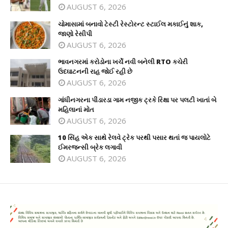
AUGUST 6, 2026
ચોમાસામાં બનાવો ટેસ્ટી રેસ્ટોરન્ટ સ્ટાઈલ મકાઈનું શાક,
જાણો રેસીપી
AUGUST 6, 2026
ભાવનગરમાં કરોડોના ખર્ચે નવી બનેલી RTO કચેરી
ઉદઘાટનની રાહ જોઈ રહી છે
AUGUST 6, 2026
ગાંધીનગરના પીંડારડા ગામ નજીક ટ્રકે રિક્ષા પર પલટી ખાતાં બે
મહિલાનાં મોત
AUGUST 6, 2026
10 સિંહ એક સાથે રેલવે ટ્રેક પરથી પસાર થતાં જ પાયલોટે
ઈમરજન્સી બ્રેક લગાવી
AUGUST 6, 2026