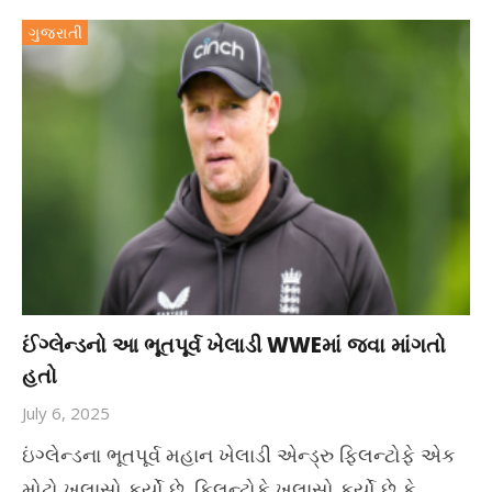
ગુજરાતી
ઈંગ્લેન્ડનો આ ભૂતપૂર્વ ખેલાડી WWEમાં જવા માંગતો
હતો
July 6, 2025
ઇંગ્લેન્ડના ભૂતપૂર્વ મહાન ખેલાડી એન્ડ્રુ ફ્લિન્ટોફે એક
મોટો ખુલાસો કર્યો છે. ફ્લિન્ટોફે ખુલાસો કર્યો છે કે,