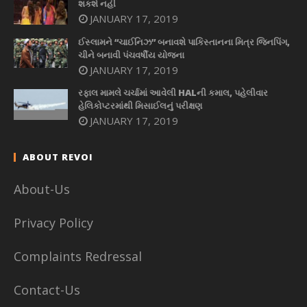
શકશે નહીં
JANUARY 17, 2019
ઈસ્લામને “ચાઈનિઝ” બનાવશે પાકિસ્તાનના મિત્ર જિનપિંગ,
ચીને બનાવી પંચવર્ષીય યોજના
JANUARY 17, 2019
રફાલ મામલે ચર્ચામાં આવેલી HALની કમાલ, પહેલીવાર
હેલિકોપ્ટરમાંથી મિસાઈલનું પરીક્ષણ
JANUARY 17, 2019
ABOUT REVOI
About-Us
Privacy Policy
Complaints Redressal
Contact-Us