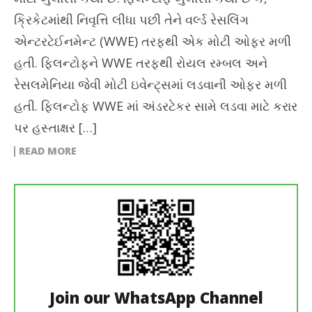
ક્રિકેટમાંથી નિવૃત્તિ લીધા પછી તેને વર્લ્ડ રેસલિંગ
એન્ટરટેઈનમેન્ટ (WWE) તરફથી એક મોટી ઓફર મળી
હતી. ફ્લિન્ટોફને WWE તરફથી રોયલ રમ્બલ અને
રેસલમેનિયા જેવી મોટી ઇવેન્ટ્સમાં લડવાની ઓફર મળી
હતી. ફ્લિન્ટોફ WWE માં અંડરટેકર સામે લડવા માટે કરાર
પર હસ્તાક્ષર […]
READ MORE
Join our WhatsApp Channel