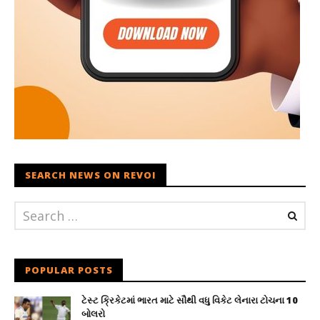
SEARCH NEWS ON REVOI
POPULAR POSTS
ટેસ્ટ ક્રિકેટમાં ભારત માટે સૌથી વધુ વિકેટ લેનારા ટોચના 10
બોલરો