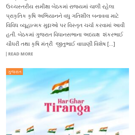
ઉચ્ચસ્તરીય સમીક્ષા બેઠકમાં રાજ્યમાં ચાલી રહેલા
પ્રાકૃતિક કૃષિ અભિયાનને વધુ ગતિશીલ બનાવવા માટે
વિવિધ વ્યૂહાત્મક મુદ્દાઓ પર વિસ્તૃત ચર્ચા કરવામાં આવી
હતી. બેઠકમાં ગુજરાત વિધાનસભાના અધ્યક્ષ શંકરભાઈ
ચૌધરી તથા કૃષિ મંત્રી જીતુભાઈ વાઘાણી વિશેષ […]
READ MORE
ગુજરાત