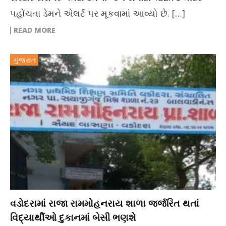
પહોંચતા ડેમને એલર્ટ પર મૂકવામાં આવ્યો છે. […]
READ MORE
ગુજરાત
વડોદરામાં રાજા રામમોહનરાય શાળા જર્જરિત થતાં
વિદ્યાર્થીઓ દુકાનમાં બેસી ભણશે