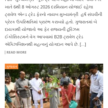
ખાતે 6થી 8 ઓગસ્ટ 2026 દરમિયાન યોજાઈ રહેલા
ટ્રાવેલ એન્ડ ટ્રેડ ફેરનો નાયબ મુખ્યમંત્રી હર્ષ સંઘવીની
પ્રેરક ઉપસ્થિતિમાં પ્રારંભ કરાવ્યો હતો. ગુજરાતમાં બે
દાયકાથી યોજાતો આ ફેર રાજ્યની ટૂરિઝમ
ઈકોસિસ્ટમને વેગ આપવામાં B2B ટ્રાવેલ ટ્રેડ
એક્ઝિબિશનથી મહત્વનું યોગદાન આપે છે. […]
READ MORE
ગુજરાત