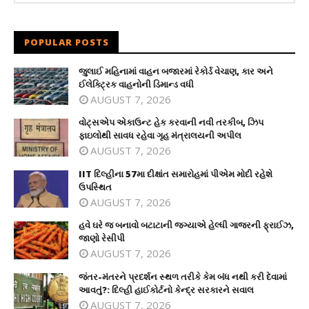
POPULAR POSTS
જુલાઈ મહિનામાં વાહન બજારમાં રેકોર્ડ વેચાણ, કાર અને
ઈલેક્ટ્રિક વાહનોની ડિમાન્ડ વધી
AUGUST 7, 2026
વોટ્સએપ એકાઉન્ટ હેક કરવાની નવી તરકીબ, ઝિપ
ફાઇલોથી સાવધ રહેવા ગૃહ મંત્રાલયની અપીલ
AUGUST 7, 2026
IIT દિલ્હીના 57મા દીક્ષાંત સમારોહમાં પીએમ મોદી રહેશે
ઉપસ્થિત
AUGUST 7, 2026
હવે ઘરે જ બનાવો બટાટાની જગ્યાએ હેલ્ધી ગાજરની ફ્રાઈઝ,
જાણો રેસીપી
AUGUST 7, 2026
જંતર-મંતરને પ્રદર્શન સ્થળ તરીકે કેમ બંધ નથી કરી દેવામાં
આવતું?: દિલ્હી હાઈકોર્ટનો કેન્દ્ર સરકારને સવાલ
AUGUST 7, 2026