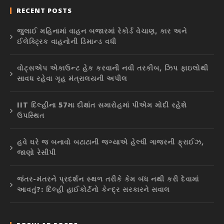
RECENT POSTS
જુલાઈ મહિનામાં વાહન બજારમાં રેકોર્ડ વેચાણ, કાર અને
ઈલેક્ટ્રિક વાહનોની ડિમાન્ડ વધી
વોટ્સએપ એકાઉન્ટ હેક કરવાની નવી તરકીબ, ઝિપ ફાઇલોથી
સાવધ રહેવા ગૃહ મંત્રાલયની અપીલ
IIT દિલ્હીના 57મા દીક્ષાંત સમારોહમાં પીએમ મોદી રહેશે
ઉપસ્થિત
હવે ઘરે જ બનાવો બટાટાની જગ્યાએ હેલ્ધી ગાજરની ફ્રાઈઝ,
જાણો રેસીપી
જંતર-મંતરને પ્રદર્શન સ્થળ તરીકે કેમ બંધ નથી કરી દેવામાં
આવતું?: દિલ્હી હાઈકોર્ટનો કેન્દ્ર સરકારને સવાલ