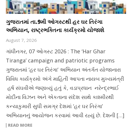
ગુજરાતમાં તા.9મી ઓગસ્ટથી હર ઘર તિરંગા
અભિયાન, રાષ્ટ્રભક્તિના કાર્યક્રમો યોજાશે
August 7, 2026
ગાંધીનગર, 07 ઓગસ્ટ 2026 : The ‘Har Ghar
Tiranga’ campaign and patriotic programs
ગુજરાતમાં ‘હર ઘર તિરંગા’ અભિયાન અંતર્ગત યોજાનારા
વિવિધ કાર્યક્રમો અંગે માહિતી આપતા નાયબ મુખ્યમંત્રી
હર્ષ સંઘવીએ જણાવ્યું હતું કે, વડાપ્રધાન નરેન્દ્રભાઈ
મોદીના વિઝન અને એકતાના સંદેશ સાથે કાશ્મીરથી
કન્યાકુમારી સુધી સમગ્ર દેશમાં ‘હર ઘર તિરંગા’
અભિયાનનું આયોજન કરવામાં આવી રહ્યું છે. દેશની […]
READ MORE