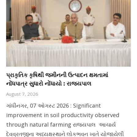
પ્રાકૃતિક કૃષિથી જમીનની ઉત્પાદન ક્ષમતામાં
નોંધપાત્ર સુધારો નોંધાયો : રાજ્યપાલ
August 7, 2026
ગાંધીનગર, 07 ઓગસ્ટ 2026 : Significant
improvement in soil productivity observed
through natural farming રાજ્યપાલ આચાર્ય
દેવવ્રતજીના અધ્યક્ષસ્થાને લોકભવન ખાતે યોજાયેલી