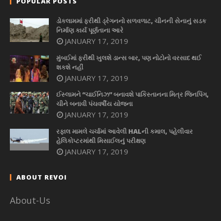
POPULAR POSTS
ડોકલામમાં ફરીથી ડ્રેગનનો સળવળાટ, ચીનની સેનાનું સડક
નિર્માણ કાર્ય પૂર્ણતાના આરે
JANUARY 17, 2019
મુંબઈમાં ફરીથી ખુલશે ડાન્સ બાર, પણ નોટોનો વરસાદ થઈ
શકશે નહીં
JANUARY 17, 2019
ઈસ્લામને “ચાઈનિઝ” બનાવશે પાકિસ્તાનના મિત્ર જિનપિંગ,
ચીને બનાવી પંચવર્ષીય યોજના
JANUARY 17, 2019
રફાલ મામલે ચર્ચામાં આવેલી HALની કમાલ, પહેલીવાર
હેલિકોપ્ટરમાંથી મિસાઈલનું પરીક્ષણ
JANUARY 17, 2019
ABOUT REVOI
About-Us