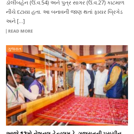
ડોલીબહેન (ઉં.વ.54) અને પુત્ર સાગર (ઉં.વ.27) કાટમાળ
નીચે દટાયા હતા. આ બનાવની જાણ થતાં ફાયર બ્રિગેડ
અને […]
READ MORE
ગુજરાત
આજે 12મો નેશનલ હેન્ડલૂમ ડે, ગુજરાતની પ્રાચીન