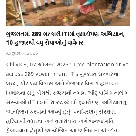
ગુજરાતમાં 289 સરકારી ITIમાં વૃક્ષારોપણ અભિયાન,
10 હજારથી વધુ રોપાઓનું વાવેતર
August 7, 2026
ગાંધીનગર, 07 ઓગસ્ટ 2026 : Tree plantation drive
across 289 government ITIs ગુજરાત સરકારના
શ્રમ, કૌશલ્ય વિકાસ અને રોજગાર વિભાગ દ્વારા વન
વિભાગના સહયોગથી રાજ્યની તમામ ઔદ્યોગિક તાલીમ
સંસ્થાઓ (ITI) ખાતે રાજ્યવ્યાપી વૃક્ષારોપણ અભિયાનનું
આયોજન કરવામાં આવ્યું હતું. પર્યાવરણનું સંરક્ષણ,
હરિયાળી વધારવા અને વૃક્ષારોપણ અંગે જનજાગૃતિ
ફેલાવવાના હેતુથી આયોજિત આ અભિયાન અંતર્ગત