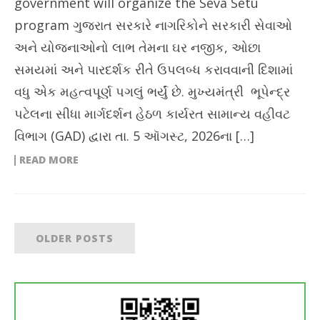
government will organize the Seva Setu
program ગુજરાત સરકારે નાગરિકોને સરકારી સેવાઓ
અને યોજનાઓનો લાભ તેમના ઘર નજીક, ઓછા
સમયમાં અને પારદર્શક રીતે ઉપલબ્ધ કરાવવાની દિશામાં
વધુ એક મહત્વપૂર્ણ પગલું ભર્યું છે. મુખ્યમંત્રી ભૂપેન્દ્ર
પટેલના સીધા માર્ગદર્શન હેઠળ કાર્યરત સામાન્ય વહીવટ
વિભાગ (GAD) દ્વારા તા. 5 ઑગસ્ટ, 2026ના […]
READ MORE
OLDER POSTS