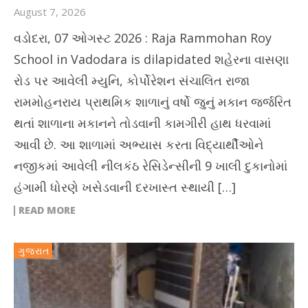
August 7, 2026
વડોદરા, 07 ઓગસ્ટ 2026 : Raja Rammohan Roy
School in Vadodara is dilapidated શહેરના વાસણા
રોડ પર આવેલી મ્યુનિ, કોર્પોરેશન સંચાલિત રાજા
રામમોહનરાય પ્રાથમિક શાળાનું વર્ષો જુનું મકાન જર્જરિત
થતાં શાળાના મકાનને તોડવાની કામગીરી હાથ ધરવામાં
આવી છે. આ શાળામાં અભ્યાસ કરતા વિદ્યાર્થીઓને
નજીકમાં આવેલી નીલકંઠ રેસિડેન્સીની 9 ખાલી દુકાનોમાં
હંગામી ધોરણે ખસેડવાની દરખાસ્ત સ્થાયી […]
READ MORE
ગુજરાત