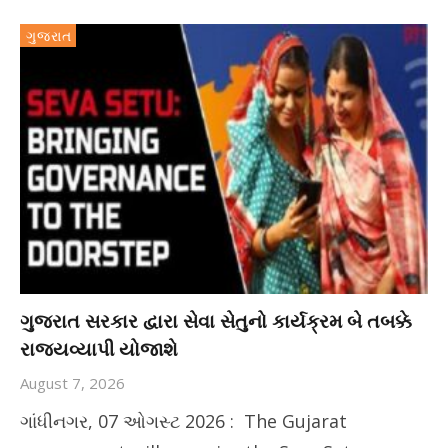
ગુજરાત
ગુજરાત સરકાર દ્વારા સેવા સેતુનો કાર્યક્રમ બે તબક્કે
રાજ્યવ્યાપી યોજાશે
August 7, 2026
ગાંધીનગર, 07 ઓગસ્ટ 2026 : The Gujarat