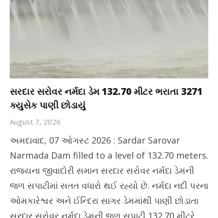
સરદાર સરોવર નર્મદા ડેમ 132.70 મીટર ભરાતા 3271
ક્યુસેક પાણી છોડાયું
August 7, 2026
અમદાવાદ, 07 ઓગસ્ટ 2026 : Sardar Sarovar
Narmada Dam filled to a level of 132.70 meters.
રાજ્યના જીવાદોરી સમાન સરદાર સરોવર નર્મદા ડેમની
જળ સપાટીમાં સતત વધારો થઈ રહ્યો છે. નર્મદા નદી પરના
ઓમકારેશ્વર અને ઈન્દિરા સાગર ડેમમાંથી પાણી છોડાતા
સરદાર સરોવર નર્મદા ડેમની જળ સપાટી 132.70 મીટરે