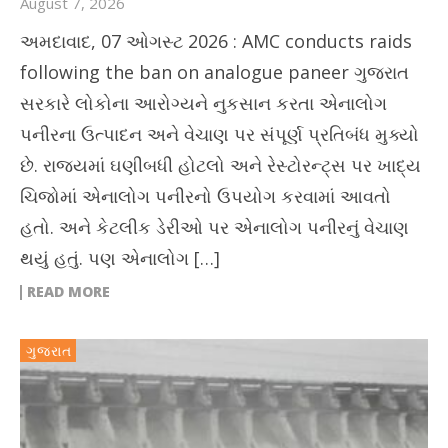
August 7, 2026
અમદાવાદ, 07 ઓગસ્ટ 2026 : AMC conducts raids
following the ban on analogue paneer ગુજરાત
સરકારે લોકોના આરોગ્યને નુકસાન કરતા એનાલોગ
પનીરના ઉત્પાદન અને વેચાણ પર સંપૂર્ણ પ્રતિબંધ મુક્યો
છે. રાજ્યમાં ઘણીબધી હોટલો અને રેસ્ટોરન્ટ્સ પર ખાદ્ય
ચિજોમાં એનાલોગ પનીરનો ઉપયોગ કરવામાં આવતો
હતો. અને કેટલીક ડેરીઓ પર એનાલોગ પનીરનું વેચાણ
થયું હતું. પણ એનાલોગ […]
READ MORE
ગુજરાત