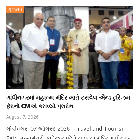
ગુજરાત
ગાંધીનગરમાં મહાત્મા મંદિર ખાતે ટ્રાવેલ એન્ડ ટુરિઝમ
ફેરનો CMએ કરાવ્યો પ્રારંભ
August 7, 2026
ગાંધીનગર, 07 ઓગસ્ટ 2026 : Travel and Tourism
Fair મુખ્યમંત્રી ભૂપેન્દ્ર પટેલે મહાત્મા મંદિર ગાંધીનગર