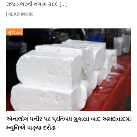
રાજ્યભરની તમામ ૨૮૯ […]
READ MORE
ગુજરાત
એનાલોગ પનીર પર પ્રતિબંધ મુકાયા બાદ અમદાવાદમાં
મ્યુનિએ પાડ્યા દરોડા