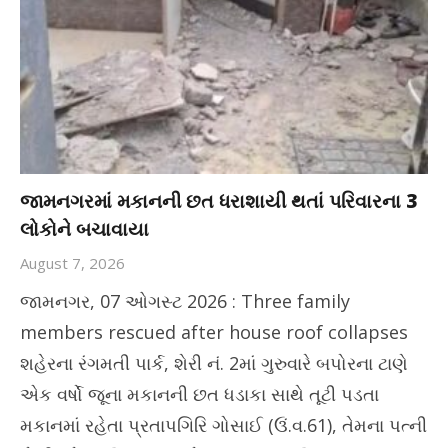
જામનગરમાં મકાનની છત ધરાશાયી થતાં પરિવારના 3
લોકોને બચાવાયા
August 7, 2026
જામનગર, 07 ઓગસ્ટ 2026 : Three family
members rescued after house roof collapses
શહેરના રંગમતી પાર્ક, શેરી નં. 2માં ગુરુવારે બપોરના ટાણે
એક વર્ષો જૂના મકાનની છત ધડાકા સાથે તૂટી પડતા
મકાનમાં રહેતા પ્રતાપગિરિ ગોસાઈ (ઉં.વ.61), તેમના પત્ની