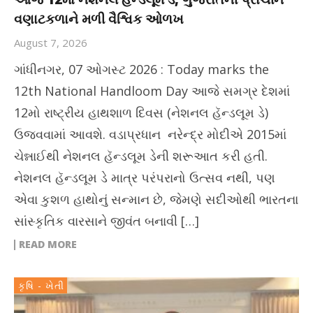
વણાટકળાને મળી વૈશ્વિક ઓળખ
August 7, 2026
ગાંધીનગર, 07 ઓગસ્ટ 2026 : Today marks the
12th National Handloom Day આજે સમગ્ર દેશમાં
12મો રાષ્ટ્રીય હાથશાળ દિવસ (નેશનલ હૅન્ડલૂમ ડે)
ઉજવવામાં આવશે. વડાપ્રધાન નરેન્દ્ર મોદીએ 2015માં
ચેન્નાઈથી નેશનલ હૅન્ડલૂમ ડેની શરૂઆત કરી હતી.
નેશનલ હૅન્ડલૂમ ડે માત્ર પરંપરાનો ઉત્સવ નથી, પણ
એવા કુશળ હાથોનું સન્માન છે, જેમણે સદીઓથી ભારતના
સાંસ્કૃતિક વારસાને જીવંત બનાવી […]
READ MORE
કૃષિ - ખેતી