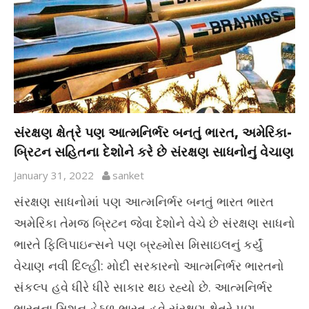
સંરક્ષણ ક્ષેત્રે પણ આત્મનિર્ભર બનતું ભારત, અમેરિકા-
બ્રિટન સહિતના દેશોને કરે છે સંરક્ષણ સાધનોનું વેચાણ
January 31, 2022
sanket
સંરક્ષણ સાધનોમાં પણ આત્મનિર્ભર બનતું ભારત ભારત
અમેરિકા તેમજ બ્રિટન જેવા દેશોને વેચે છે સંરક્ષણ સાધનો
ભારતે ફિલિપાઇન્સને પણ બ્રહ્મોસ મિસાઇલનું કર્યું
વેચાણ નવી દિલ્હી: મોદી સરકારનો આત્મનિર્ભર ભારતનો
સંકલ્પ હવે ધીરે ધીરે સાકાર થઇ રહ્યો છે. આત્મનિર્ભર
ભારતના મિશન હેઠળ ભારત હવે સંરક્ષણ ક્ષેત્રે પણ