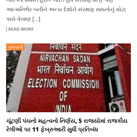
આત્મનિર્ભર બનીને અન્ય દેશોને સંરક્ષણ સાધનોનું મોટા
પાયે વેચાણ […]
READ MORE
ગુજરાતી
ચૂંટણી પંચનો મહત્વનો નિર્ણય, 5 રાજ્યોમાં રાજકીય
રેલીઓ પર 11 ફેબ્રુઆરી સુધી પ્રતિબંધ