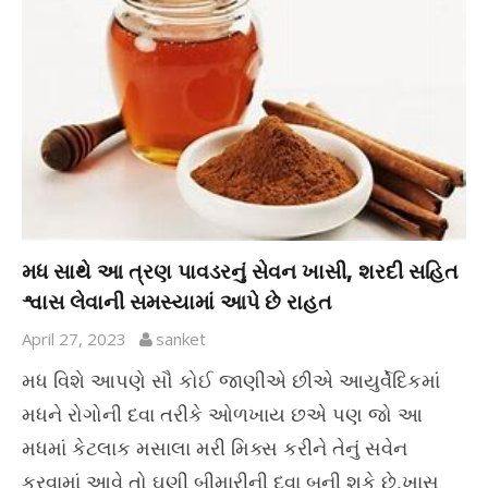
મધ સાથે આ ત્રણ પાવડરનું સેવન ખાસી, શરદી સહિત
શ્વાસ લેવાની સમસ્યામાં આપે છે રાહત
April 27, 2023
sanket
મધ વિશે આપણે સૌ કોઈ જાણીએ છીએ આયુર્વેદિકમાં
મધને રોગોની દવા તરીકે ઓળખાય છએ પણ જો આ
મધમાં કેટલાક મસાલા મરી મિક્સ કરીને તેનું સવેન
કરવામાં આવે તો ઘણી બીમારીની દવા બની શકે છે,ખાસ