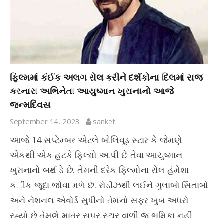
ફિલ્મમાં કંઈક અલગ રોલ કરીને દર્શકોના દિલમાં રાજ
કરનારા અભિનેતા આયુષ્માન ખુરાનાનો આજે
જન્મદિવસ
September 14, 2023
sanket
આજે 14 સપ્ટેમ્બર એટલે બોલિવૂડ સ્ટાર કે જેમણે
એકથી એક હટકે ફિલ્મો આપી છે તેવા આયુષ્માન
ખુરાનાનો બર્થ ડે છે. તેમની દરેક ફિલ્મોના રોલ હંમેશા
કંીક જૂદા જોવા મળે છે. રોડીઝથી લઈને ગુલાબો સિતાબો
અને નેશનલ એવોર્ડ સુધીનો તેમનો સફર ખુબ અધરો
રહ્યો છે.તેમણે માત્ર સુપર સ્ટાર વાળી જ ભૂમિકા નહી