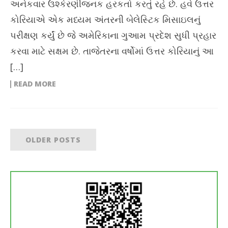
અનેકવાર ઉશ્કેરણીજનક હરકતો કરતું રહે છે. હવે ઉત્તર
કોરિયાએ એક મધ્યમ અંતરની બેલેસ્ટિક મિસાઇલનું
પરીક્ષણ કર્યું છે જે અમેરિકાના ગુઆમ પ્રદેશ સુધી પ્રહાર
કરવા માટે સક્ષમ છે. તાજેતરના વર્ષોમાં ઉત્તર કોરિયાનું આ
[…]
READ MORE
OLDER POSTS