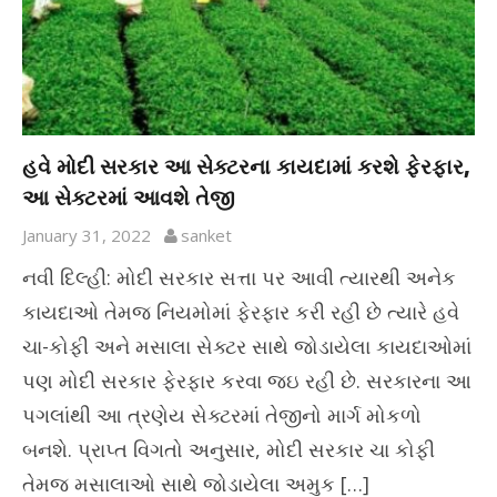
હવે મોદી સરકાર આ સેક્ટરના કાયદામાં કરશે ફેરફાર,
આ સેક્ટરમાં આવશે તેજી
January 31, 2022
sanket
નવી દિલ્હી: મોદી સરકાર સત્તા પર આવી ત્યારથી અનેક
કાયદાઓ તેમજ નિયમોમાં ફેરફાર કરી રહી છે ત્યારે હવે
ચા-કોફી અને મસાલા સેક્ટર સાથે જોડાયેલા કાયદાઓમાં
પણ મોદી સરકાર ફેરફાર કરવા જઇ રહી છે. સરકારના આ
પગલાંથી આ ત્રણેય સેક્ટરમાં તેજીનો માર્ગ મોકળો
બનશે. પ્રાપ્ત વિગતો અનુસાર, મોદી સરકાર ચા કોફી
તેમજ મસાલાઓ સાથે જોડાયેલા અમુક […]