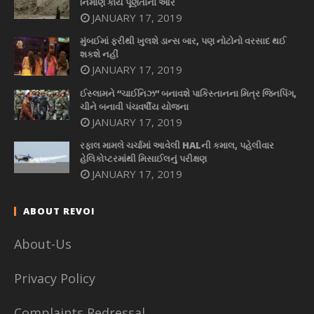
નિર્માણ કાર્ય પૂર્ણતાના આરે
JANUARY 17, 2019
મુંબઈમાં ફરીથી ખુલશે ડાન્સ બાર, પણ નોટોનો વરસાદ થઈ
શકશે નહીં
JANUARY 17, 2019
ઈસ્લામને “ચાઈનિઝ” બનાવશે પાકિસ્તાનના મિત્ર જિનપિંગ,
ચીને બનાવી પંચવર્ષીય યોજના
JANUARY 17, 2019
રફાલ મામલે ચર્ચામાં આવેલી HALની કમાલ, પહેલીવાર
હેલિકોપ્ટરમાંથી મિસાઈલનું પરીક્ષણ
JANUARY 17, 2019
ABOUT REVOI
About-Us
Privacy Policy
Complaints Redressal