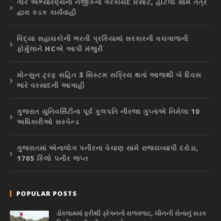
ગીર અભ્યારણ્યની નજીકના ગેરકાયદે રિસોર્ટ, હોટલો સામે તંત્ર
દ્વારા કડક કાર્યવાહી
વિદ્યા સહાયકોની ભરતી પ્રકિયામાં સરકારની વચગાળાની
ફોર્મુલાને HCએ આપી મંજુરી
મોન્સુન ટ્રફ સહિત 3 સિસ્ટમ સક્રિય થતાં આજથી બે દિવસ
ભારે વરસાદની આગાહી
ગુજરાત યુનિવર્સિટીના પૂર્વ કૂલપતિ નીરજા ગુપ્તાએ નિમેલા 10
અધિકારીઓ સસ્પેન્ડ
ગુજરાતમાં એનાલોગ પનીરના વેચાણ સામે રાજ્યવ્યાપી દરોડા,
1705 કિલો પનીર જપ્ત
POPULAR POSTS
ડોકલામમાં ફરીથી ડ્રેગનનો સળવળાટ, ચીનની સેનાનું સડક