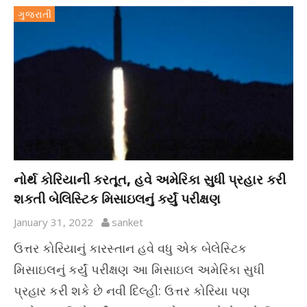
ગુજરાતી
નોર્થ કોરિયાની કરતૂત, હવે અમેરિકા સુધી પ્રહાર કરી
શકતી બેલિસ્ટિક મિસાઇલનું કર્યું પરીક્ષણ
January 31, 2022
sanket
ઉત્તર કોરિયાનું કારસ્તાન હવે વધુ એક બેલેસ્ટિક
મિસાઇલનું કર્યું પરીક્ષણ આ મિસાઇલ અમેરિકા સુધી
પ્રહાર કરી શકે છે નવી દિલ્હી: ઉત્તર કોરિયા પણ