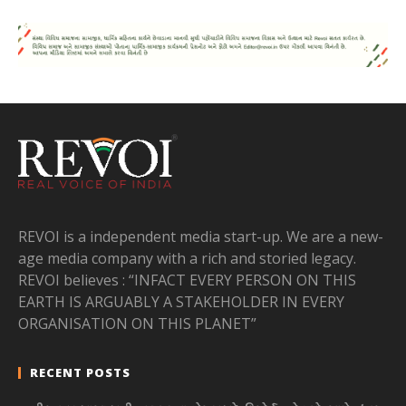
REVOI is a independent media start-up. We are a new-
age media company with a rich and storied legacy.
REVOI believes : “INFACT EVERY PERSON ON THIS
EARTH IS ARGUABLY A STAKEHOLDER IN EVERY
ORGANISATION ON THIS PLANET”
RECENT POSTS