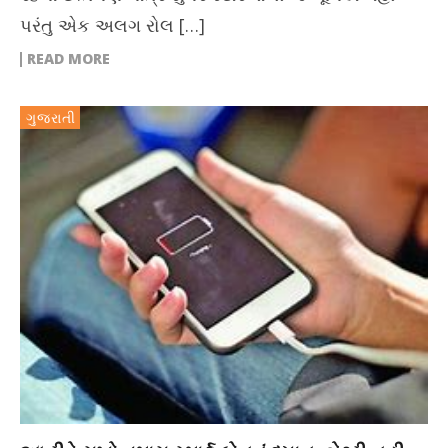
પરંતુ એક અલગ રોલ […]
READ MORE
ગુજરાતી