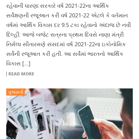
રહેવાની ધારણા સરકારે વર્ષ 2021-22ના આર્થિક
સર્વેક્ષણની રજૂઆત કરી વર્ષ 2021-22 એટલે કે વર્તમાન
વર્ષમાં આર્થિક વિકાસ દર 9.5 ટકા રહેવાનો અંદાજ છે નવી
દિલ્હી: આજે બજેટ સત્રના પ્રથમ દિવસે નાણા મંત્રી
નિર્મલા સીતારમણે સંસદમાં વર્ષ 2021-22ના ઇકોનોમિક
સર્વેની રજૂઆત કરી હતી. આ સર્વેમાં ભારતનો આર્થિક
વિકાસ […]
READ MORE
ગુજરાતી