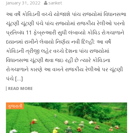
January 31, 2022
sanket
આ વર્ષે કોવિડની વચ્ચે યોજાશે પાંચ રાજ્યોમાં વિધાનસભા
ચૂંટણી ચૂંટણી પંચે પાંચ રાજ્યોમાં રાજકીય રેલીઓ પરનો
પ્રતિબંધ 11 ફેબ્રુઆરી સુધી લંબાવ્યો કોવિડ રોગચાળાને
ધ્યાનમાં રાખીને લેવાયો નિર્ણય નવી દિલ્હી: આ વર્ષે
કોવિડની ત્રીજી લહેર વચ્ચે દેશના પાંચ રાજ્યોમાં
વિધાનસભા ચૂંટણી થવા જઇ રહી છે ત્યારે કોવિડના
રોગચાળાને કારણે આ વખતે રાજકીય રેલીઓ પર ચૂંટણી
પંચે […]
READ MORE
ગુજરાતી