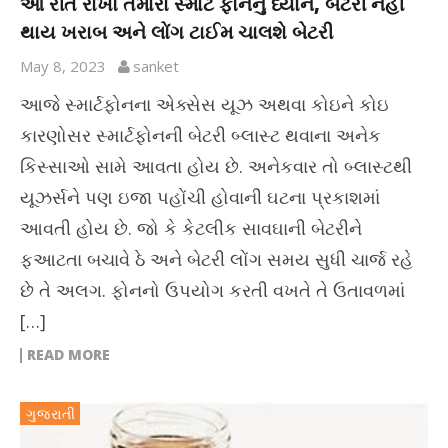
આ રીતે રાખો તમારા સ્માર્ટ ફોનનું ધ્યાન, બેટરી નહી
થાય ખરાબ અને લોંગ ટાઈમ ચાલશે બેટરી
May 8, 2023
sanket
આજે સ્માર્ટફોનના એક્સેસ યૂઝ અથવા કોઇને કોઇ
કારણોસર સ્માર્ટફોનની બેટરી બ્લાસ્ટ થવાના અનેક
કિસ્સાઓ સામે આવતા હોય છે. અનેકવાર તો બ્લાસ્ટથી
યૂઝર્સને પણ ઇજા પહોંચી હોવાની ઘટના પ્રકાશમાં
આવતી હોય છે. જો કે કેટલીક સાવઘાની બેટરીને
ફઆટતા બચાવે ઠે અને બેટરી લોંગ સમય સુધી ચાર્જ રહે
છે તે અલગ. ફોનનો ઉપયોગ કરતી વખતે તે ઉતાવળમાં
[…]
READ MORE
ગુજરાતી