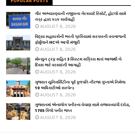
POPULAR POSTS
ગીર અભ્યારણ્યની નજીકના ગેરકાયદે રિસોર્ટ, હોટલો સામે
તંત્ર દ્વારા કડક કાર્યવાહી
AUGUST 8, 2026
વિદ્યા સહાયકોની ભરતી પ્રકિયામાં સરકારની વચગાળાની
ફોર્મુલાને HCએ આપી મંજુરી
AUGUST 8, 2026
મોન્સુન ટ્રફ સહિત 3 સિસ્ટમ સક્રિય થતાં આજથી બે
દિવસ ભારે વરસાદની આગાહી
AUGUST 8, 2026
ગુજરાત યુનિવર્સિટીના પૂર્વ કૂલપતિ નીરજા ગુપ્તાએ નિમેલા
10 અધિકારીઓ સસ્પેન્ડ
AUGUST 8, 2026
ગુજરાતમાં એનાલોગ પનીરના વેચાણ સામે રાજ્યવ્યાપી દરોડા,
1705 કિલો પનીર જપ્ત
AUGUST 8, 2026