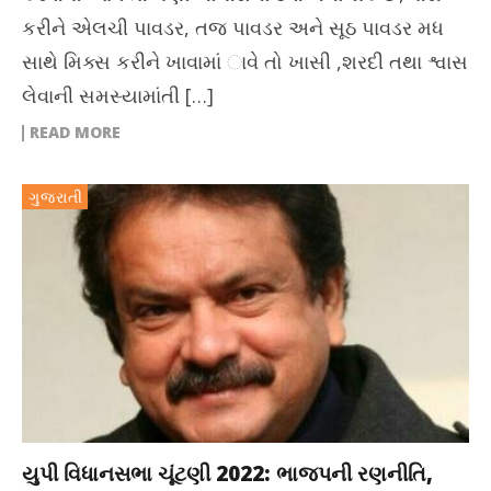
કરીને એલચી પાવડર, તજ પાવડર અને સૂઠ પાવડર મધ
સાથે મિક્સ કરીને ખાવામાં ાવે તો ખાસી ,શરદી તથા શ્વાસ
લેવાની સમસ્યામાંતી […]
READ MORE
ગુજરાતી
યુપી વિધાનસભા ચૂંટણી 2022: ભાજપની રણનીતિ,