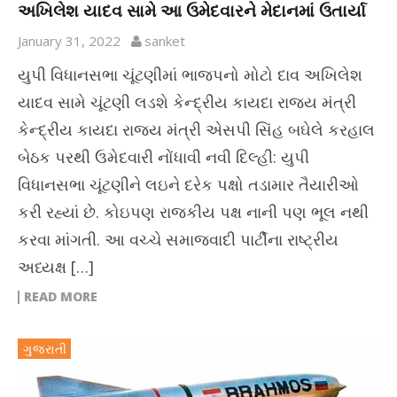
અખિલેશ યાદવ સામે આ ઉમેદવારને મેદાનમાં ઉતાર્યા
January 31, 2022
sanket
યુપી વિધાનસભા ચૂંટણીમાં ભાજપનો મોટો દાવ અખિલેશ
યાદવ સામે ચૂંટણી લડશે કેન્દ્રીય કાયદા રાજ્ય મંત્રી
કેન્દ્રીય કાયદા રાજ્ય મંત્રી એસપી સિંહ બઘેલે કરહાલ
બેઠક પરથી ઉમેદવારી નોંધાવી નવી દિલ્હી: યુપી
વિધાનસભા ચૂંટણીને લઇને દરેક પક્ષો તડામાર તૈયારીઓ
કરી રહ્યાં છે. કોઇપણ રાજકીય પક્ષ નાની પણ ભૂલ નથી
કરવા માંગતી. આ વચ્ચે સમાજવાદી પાર્ટીના રાષ્ટ્રીય
અધ્યક્ષ […]
READ MORE
ગુજરાતી