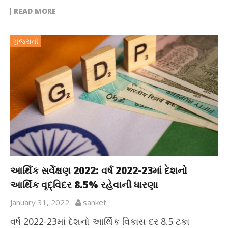
READ MORE
ગુજરાતી
આર્થિક સર્વેક્ષણ 2022: વર્ષ 2022-23માં દેશનો
આર્થિક વૃદ્વિદર 8.5% રહેવાની ધારણા
January 31, 2022
sanket
વર્ષ 2022-23માં દેશનો આર્થિક વિકાસ દર 8.5 ટકા