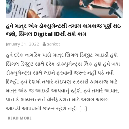
હવે માત્ર એક ડોક્યુમેન્ટથી તમામ કામકાજ પૂર્ણ થઇ
જશે, સિંગલ Digital IDથી થશે કામ
January 31, 2022
sanket
હવે દરેક નાગરિક પાસે માત્ર સિંગલ ડિજીટ આઇડી હશે
સિંગલ ડિજીટ સાથે દરેક ડોક્યુમેન્ટ્સ લિંક હશે હવે બધા
ડોક્યુમેન્ટ્સ સાથે લઇને ફરવાની જરૂર નહીં પડે નવી
દિલ્હી: હવે દેશમાં તમારે કોઇપણ સરકારી કામકાજ માટે
માત્ર એક જ આઇડી આપવાનું રહેશે. હવે તમારે આધાર,
પાન કે લાયસન્સને વેરિફિકેશન માટે અલગ અલગ
આઇડી આપવાની જરૂર રહેશે નહીં. […]
READ MORE