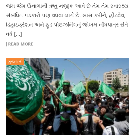
જેમ જેમ ઉનાળાની ઋતુ નજીક આવે છે તેમ તેમ સ્વાસ્થ્ય
સંબંધિત પડકારો પણ વધવા લાગે છે. ખાસ કરીને, હીટવેવ,
ડિહાઇડ્રેશન અને ફૂડ પોઇઝનિંગનું જોખમ નોંધપાત્ર રીતે
વધે […]
READ MORE
ગુજરાતી