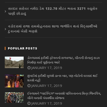
સરદાર સરોવર નર્મદા ડેમ 132.70 મીટર ભરાતા 3271 ક્યુસેક
પાણી છોડાયું
વડોદરામાં રાજા રામમોહનરાય શાળા જર્જરિત થતાં વિદ્યાર્થીઓ
દુકાનમાં બેસી ભણશે
POPULAR POSTS
ડોકલામમાં ફરીથી ડ્રેગનનો સળવળાટ, ચીનની સેનાનું સડક
નિર્માણ કાર્ય પૂર્ણતાના આરે
JANUARY 17, 2019
મુંબઈમાં ફરીથી ખુલશે ડાન્સ બાર, પણ નોટોનો વરસાદ થઈ
શકશે નહીં
JANUARY 17, 2019
ઈસ્લામને “ચાઈનિઝ” બનાવશે પાકિસ્તાનના મિત્ર જિનપિંગ,
ચીને બનાવી પંચવર્ષીય યોજના
JANUARY 17, 2019