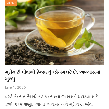
ખોરાક
ગ્રીન ટી પીવાથી કેન્સરનું જોખમ ઘટે છે, અભ્યાસમાં
ખુલ્યું
June 1, 2026
વર્લ્ડ કેન્સર રિસર્ચ ફંડ કેન્સરના જોખમને ઘટાડવા માટે
ફળો, શાકભાજી, આખા અનાજ અને ગ્રીન ટી જેવા