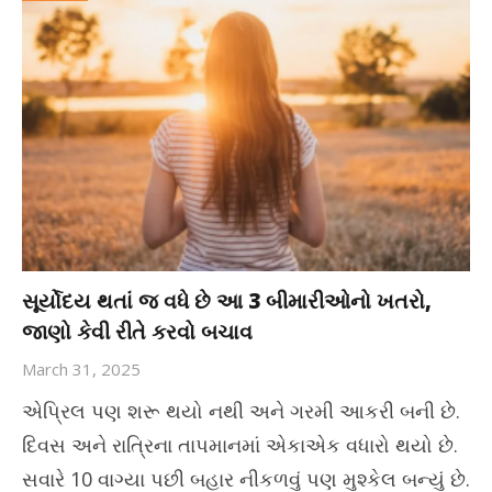
સૂર્યોદય થતાં જ વધે છે આ 3 બીમારીઓનો ખતરો,
જાણો કેવી રીતે કરવો બચાવ
March 31, 2025
એપ્રિલ પણ શરૂ થયો નથી અને ગરમી આકરી બની છે.
દિવસ અને રાત્રિના તાપમાનમાં એકાએક વધારો થયો છે.
સવારે 10 વાગ્યા પછી બહાર નીકળવું પણ મુશ્કેલ બન્યું છે.