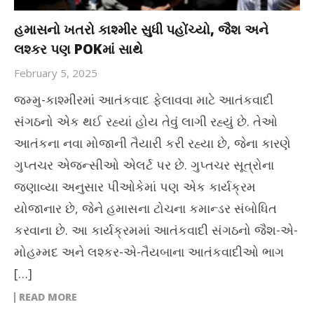
હમાસનો ખતરો કાશ્મીર સુધી પહોંચ્યો, જૈશ અને
લશ્કર પણ POKમાં સાથે
February 5, 2025
જમ્મુ-કાશ્મીરમાં આતંકવાદ ફેલાવવા માટે આતંકવાદી
સંગઠનો એક થઈ રહ્યાં હોય તેવું લાગી રહ્યું છે. તેઓ
આતંકના નવા મોજાની તૈયારી કરી રહ્યા છે, જેના કારણે
ગુપ્તચર એજન્સીઓ એલર્ટ પર છે. ગુપ્તચર સૂત્રોના
જણાવ્યા અનુસાર પીઓકેમાં પણ એક કાર્યક્રમ
યોજાનાર છે, જેને હમાસના ટોચના કમાન્ડર સંબોધિત
કરવાના છે. આ કાર્યક્રમમાં આતંકવાદી સંગઠનો જૈશ-એ-
મોહમ્મદ અને લશ્કર-એ-તૈયબાના આતંકવાદીઓ ભાગ
[…]
READ MORE