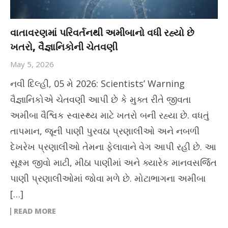
વાતાવરણમાં પરિવર્તનથી અમીબાનો વધી રહ્યો છે
ખતરો, વૈજ્ઞાનિકોની ચેતવણી
May 5, 2026
નવી દિલ્હી, 05 મે 2026: Scientists’ Warning
વૈજ્ઞાનિકોએ ચેતવણી આપી છે કે મુક્ત રીતે જીવતા
અમીબા વૈશ્વિક સ્વાસ્થ્ય માટે ખતરો બની રહ્યા છે. વધતું
તાપમાન, જૂની પાણી પુરવઠા પ્રણાલીઓ અને નબળી
દેખરેખ પ્રણાલીઓ તેમના ફેલાવાને વેગ આપી રહી છે. આ
સૂક્ષ્મ જીવો માટી, મીઠા પાણીમાં અને ક્યારેક માનવસર્જિત
પાણી પ્રણાલીઓમાં જોવા મળે છે. મોટાભાગના અમીબા
[…]
READ MORE