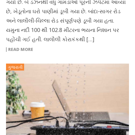
ગયો છે. બે ડઝનથી વધુ ગામડાઓ પૂરની ઝપેટમાં આવ્યા
છે, ખેડૂતોના ઘરો પાણીમાં ડૂબી ગયા છે. બાંદા-સાગર રોડ
અને લાલૌલી-ચિલ્લા રોડ સંપૂર્ણપણે ડૂબી ગયા હતા.
યમુના નદી 100 થી 102.8 મીટરના ભયના નિશાન પર
પહોંચી ગઈ હતી. લાલૌલી કોરાકંકથી […]
READ MORE
ગુજરાતી