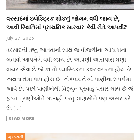
વરસાદમાં ઇલેક્ટ્રિક શોકનું જોખમ વધી જાય છે,
આવી સ્થિતિમાં પ્રાથમિક સારવાર કેવી રીતે આપવી?
July 27, 2025
વરસાદની ઋતુ આવતાની સાથે જ વીજળીના આંચકાના
બનાવો આપમેળે વધી જાય છે. આપણી આસપાસ ઘણા
વાયર એવા છે જે કાં તો પ્લાસ્ટિકના કવર વગરના હોય છે
અથવા તેમાં કાપ હોય છે. એકવાર તેઓ પાણીના સંપર્કમાં
આવે છે, પછી પાણીમાંથી વિદ્યુત પ્રવાહ પસાર થાય છે જે
ફક્ત પ્રાણીઓને જ નહીં પરંતુ માણસોને પણ અસર કરે
છે. […]
READ MORE
ગુજરાતી