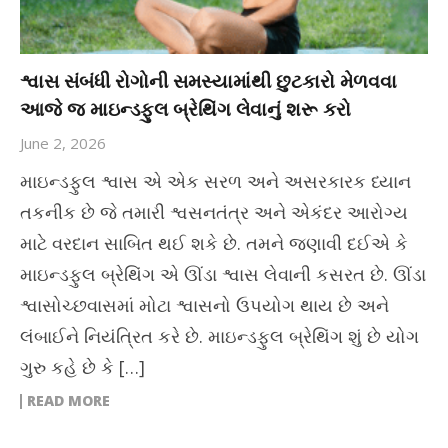
શ્વાસ સંબંધી રોગોની સમસ્યામાંથી છુટકારો મેળવવા
આજે જ માઇન્ડફુલ બ્રેથિંગ લેવાનું શરૂ કરો
June 2, 2026
માઇન્ડફુલ શ્વાસ એ એક સરળ અને અસરકારક ધ્યાન
તકનીક છે જે તમારી શ્વસનતંત્ર અને એકંદર આરોગ્ય
માટે વરદાન સાબિત થઈ શકે છે. તમને જણાવી દઈએ કે
માઇન્ડફુલ બ્રેથિંગ એ ઊંડા શ્વાસ લેવાની કસરત છે. ઊંડા
શ્વાસોચ્છવાસમાં મોટા શ્વાસનો ઉપયોગ થાય છે અને
લંબાઈને નિયંત્રિત કરે છે. માઇન્ડફુલ બ્રેથિંગ શું છે યોગ
ગુરુ કહે છે કે […]
READ MORE