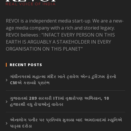
REVOI is a independent media start-up. We are a new-
age media company with a rich and storied legacy.
REVOI believes : “INFACT EVERY PERSON ON THIS
EARTH IS ARGUABLY A STAKEHOLDER IN EVERY
ORGANISATION ON THIS PLANET”
RECENT POSTS
ગાંધીનગરમાં મહાત્મા મંદિર ખાતે ટ્રાવેલ એન્ડ ટુરિઝમ ફેરનો
CMએ કરાવ્યો પ્રારંભ
ગુજરાતમાં 289 સરકારી ITIમાં વૃક્ષારોપણ અભિયાન, 10
હજારથી વધુ રોપાઓનું વાવેતર
એનાલોગ પનીર પર પ્રતિબંધ મુકાયા બાદ અમદાવાદમાં મ્યુનિએ
પાડ્યા દરોડા