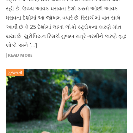
રહી છે. ઉચ્ચ આવક ધરાવતા દેશો કરતાં ઓછી આવક
ધરાવતા દેશોમાં આ જોખમ વધારે છે. રિસર્ચ માં વાત સામે
આવી છે કે 25 દેશોમાં લાખો લોકો સ્ટ્રોકના કારણે મોત
થયા છે. યુરોપિયન રિસર્ચ મુજબ રાત્રે ગરમીને કારણે વૃદ્ધ
લોકો અને […]
READ MORE
ગુજરાતી