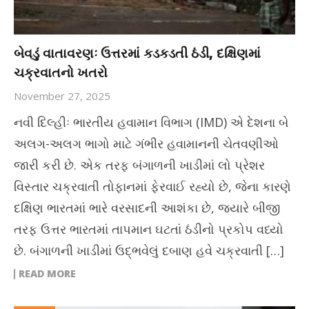
બેવડું વાતાવરણઃ ઉત્તરમાં કડકડતી ઠંડી, દક્ષિણમાં
ચક્રવાતનો ખતરો
November 27, 2025
નવી દિલ્હીઃ ભારતીય હવામાન વિભાગ (IMD) એ દેશના બે
અલગ-અલગ ભાગો માટે ગંભીર હવામાનની ચેતવણીઓ
જારી કરી છે. એક તરફ બંગાળની ખાડીમાં લો પ્રેશર
વિસ્તાર ચક્રવાતી તોફાનમાં ફેરવાઈ રહ્યો છે, જેના કારણે
દક્ષિણ ભારતમાં ભારે વરસાદની આશંકા છે, જ્યારે બીજી
તરફ ઉત્તર ભારતમાં તાપમાન ઘટતાં ઠંડીનો પ્રકોપ વધ્યો
છે. બંગાળની ખાડીમાં ઉદ્ભવેલું દબાણ હવે ચક્રવાતી […]
READ MORE