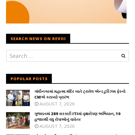
SEARCH NEWS ON REVOI
POPULAR POSTS
ગાંધીનગરમાં મહાત્મા મંદિર ખાતે ટ્રાવેલ એન્ડ ટુરિઝમ ફેરનો
CMએ કરાવ્યો પ્રારંભ
AUGUST 7, 2026
ગુજરાતમાં 289 સરકારી ITIમાં વૃક્ષારોપણ અભિયાન, 10
હજારથી વધુ રોપાઓનું વાવેતર
AUGUST 7, 2026