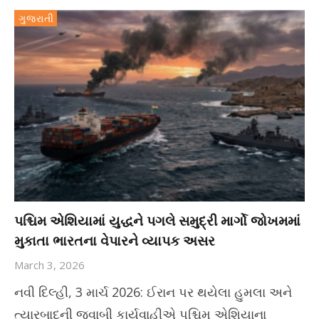
ગુજરાતી
પશ્ચિમ એશિયામાં યુદ્ધને પગલે સમુદ્રી માર્ગો જોખમમાં
મુકાતા ભારતના વેપારને વ્યાપક અસર
March 3, 2026
નવી દિલ્હી, 3 માર્ચ 2026: ઈરાન પર થયેલા હુમલા અને
ત્યારબાદની જવાબી કાર્યવાહીએ પશ્ચિમ એશિયાના