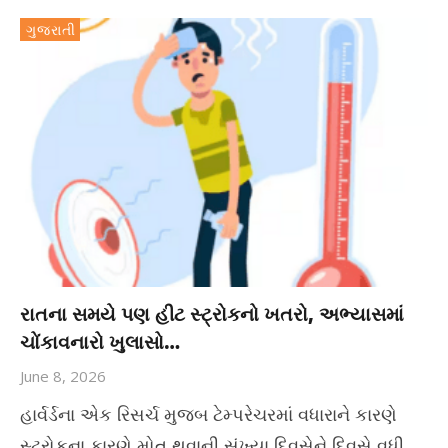
ગુજરાતી
રાતના સમયે પણ હીટ સ્ટ્રોકનો ખતરો, અભ્યાસમાં
ચોંકાવનારો ખુલાસો…
June 8, 2026
હાર્વર્ડના એક રિસર્ચ મુજબ ટેમ્પરેચરમાં વધારાને કારણે
સ્ટ્રોકના કારણે મોત થવાની સંખ્યા દિવસેને દિવસે વધી