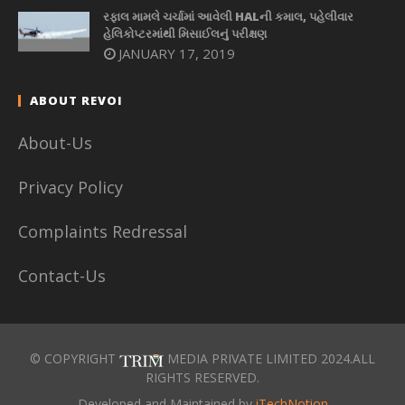
રફાલ મામલે ચર્ચામાં આવેલી HALની કમાલ, પહેલીવાર
હેલિકોપ્ટરમાંથી મિસાઈલનું પરીક્ષણ
JANUARY 17, 2019
ABOUT REVOI
About-Us
Privacy Policy
Complaints Redressal
Contact-Us
© COPYRIGHT
MEDIA PRIVATE LIMITED 2024.ALL
RIGHTS RESERVED.
Developed and Maintained by
iTechNotion