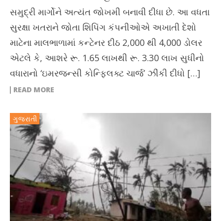
સમુદ્રી માર્ગોને અત્યંત જોખમી બનાવી દીધા છે. આ વધતા
સુરક્ષા ખતરાને જોતા શિપિંગ કંપનીઓએ અખાતી દેશો
માટેના માલભાળામાં કન્ટેનર દીઠ 2,000 થી 4,000 ડોલર
એટલે કે, આશરે રૂ. 1.65 લાખથી રૂ. 3.30 લાખ સુધીનો
વધારાનો ‘ઇમરજન્સી કોન્ફ્લિક્ટ ચાર્જ’ ઝીંકી દીધો […]
READ MORE
ગુજરાતી