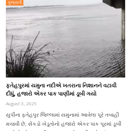
ગુજરાતી
ફતેહપુરમાં યમુના નદીએ ખતરાના નિશાનને વટાવી
દીધું, હજારો એકર પાક પાણીમાં ડૂબી ગયો
August 3, 2025
યુપીના ફતેહપુર જિલ્લામાં યમુનામાં આવેલા પૂરે તબાહી
મચાવી છે, સેંકડો ખેડૂતોનો હજારો એકર પાક પૂરમાં ડૂબી