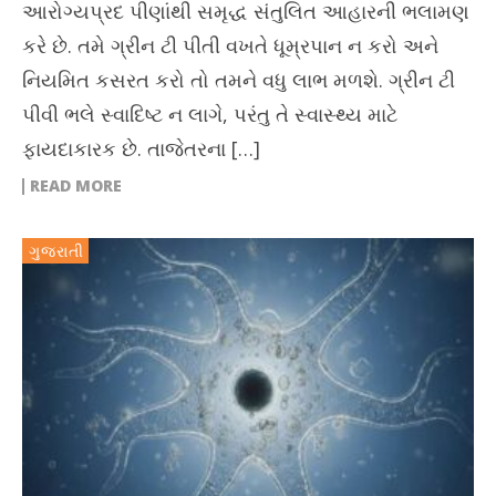
આરોગ્યપ્રદ પીણાંથી સમૃદ્ધ સંતુલિત આહારની ભલામણ
કરે છે. તમે ગ્રીન ટી પીતી વખતે ધૂમ્રપાન ન કરો અને
નિયમિત કસરત કરો તો તમને વધુ લાભ મળશે. ગ્રીન ટી
પીવી ભલે સ્વાદિષ્ટ ન લાગે, પરંતુ તે સ્વાસ્થ્ય માટે
ફાયદાકારક છે. તાજેતરના […]
READ MORE
ગુજરાતી