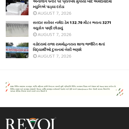
એનાલોગ પનીર પર પ્રતિબંધ મુકાયા બાદ અમદાવાદમાં
મ્યુનિએ પાડ્યા દરોડા
AUGUST 7, 2026
સરદાર સરોવર નર્મદા ડેમ 132.70 મીટર ભરાતા 3271
ક્યુસેક પાણી છોડાયું
AUGUST 7, 2026
વડોદરામાં રાજા રામમોહનરાય શાળા જર્જરિત થતાં
વિદ્યાર્થીઓ દુકાનમાં બેસી ભણશે
AUGUST 7, 2026