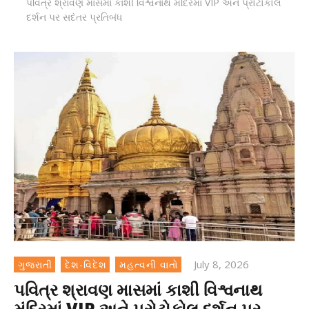
પવિત્ર શ્રાવણ માસમાં કાશી વિશ્વનાથ મંદિરમાં VIP અને પ્રોટોકોલ
દર્શન પર સદંતર પ્રતિબંધ
July 8, 2026
ગુજરાતી
દેશ-વિદેશ
મહત્વની વાતો
પવિત્ર શ્રાવણ માસમાં કાશી વિશ્વનાથ
મંદિરમાં VIP અને પ્રોટોકોલ દર્શન પર