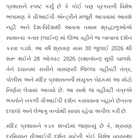
પ્રશાસને સ્પષ્ટ કર્યું છે કે કોઈ પણ પ્રકારની વિશેષ
July
Jul
8,
8,
ભલામણ કે વીઆઈપી એન્ટ્રીને મંજૂરી આપવામાં આવશે
2026
20
નહીં અને દેશ-વિદેશથી આવતા તમામ શ્રદ્ધાળુઓએ
સામાન્ય કતાર (લાઈન) માં ઊભા રહીને જ બાબાના દર્શન
કરવા પડશે. આ વર્ષે શ્રાવણ માસ 30 જુલાઈ 2026 થી
શરૂ થઈને 28 ઓગસ્ટ 2026 (રક્ષાબંધન) સુધી ચાલશે.
તેને ધ્યાનમાં રાખીને વારાણસી જિલ્લા વહીવટી તંત્ર,
પોલીસ અને મંદિર પ્રશાસનની સંયુક્ત બેઠકમાં આ મોટો
નિર્ણય લેવામાં આવ્યો છે. આ સાથે જ વહીવટી તંત્રએ
ભક્તોને નકલી વીઆઈપી દર્શન કરાવવાના બહાને છેતરતા
દલાલો અને લેભાગુ તત્વોથી સાવધ રહેવા અપીલ કરી છે.
મંદિર પ્રશાસને કડક શબ્દોમાં જણાવ્યું છે કે, શ્રાવણ
દરમિયાન વીઆઈપી દર્શન માટેની કોઈ વિશેષ વ્યવસ્થા