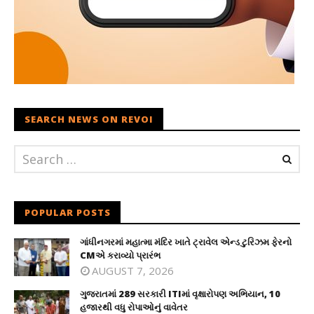
SEARCH NEWS ON REVOI
POPULAR POSTS
ગાંધીનગરમાં મહાત્મા મંદિર ખાતે ટ્રાવેલ એન્ડ ટુરિઝમ ફેરનો
CMએ કરાવ્યો પ્રારંભ
AUGUST 7, 2026
ગુજરાતમાં 289 સરકારી ITIમાં વૃક્ષારોપણ અભિયાન, 10
હજારથી વધુ રોપાઓનું વાવેતર