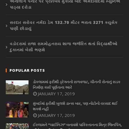
એનાલોગ પનીર પર પ્રતિબંધ મુકાયા બાદ અમદાવાદમાં મ્યુનિએ
પાડ્યા દરોડા
સરદાર સરોવર નર્મદા ડેમ 132.70 મીટર ભરાતા 3271 ક્યુસેક
પાણી છોડાયું
વડોદરામાં રાજા રામમોહનરાય શાળા જર્જરિત થતાં વિદ્યાર્થીઓ
દુકાનમાં બેસી ભણશે
POPULAR POSTS
ડોકલામમાં ફરીથી ડ્રેગનનો સળવળાટ, ચીનની સેનાનું સડક
નિર્માણ કાર્ય પૂર્ણતાના આરે
JANUARY 17, 2019
મુંબઈમાં ફરીથી ખુલશે ડાન્સ બાર, પણ નોટોનો વરસાદ થઈ
શકશે નહીં
JANUARY 17, 2019
ઈસ્લામને “ચાઈનિઝ” બનાવશે પાકિસ્તાનના મિત્ર જિનપિંગ,