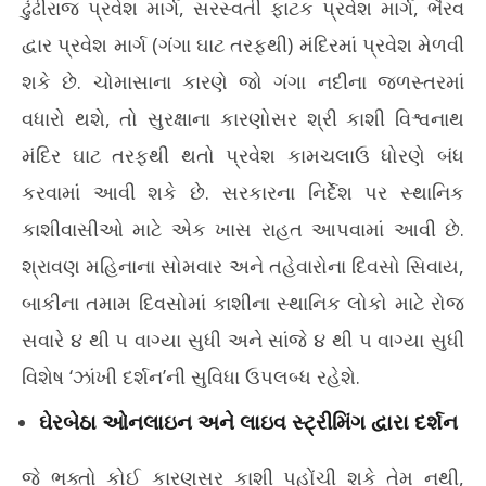
ઢુંઢીરાજ પ્રવેશ માર્ગ, સરસ્વતી ફાટક પ્રવેશ માર્ગ, ભૈરવ
દ્વાર પ્રવેશ માર્ગ (ગંગા ઘાટ તરફથી) મંદિરમાં પ્રવેશ મેળવી
શકે છે. ચોમાસાના કારણે જો ગંગા નદીના જળસ્તરમાં
વધારો થશે, તો સુરક્ષાના કારણોસર શ્રી કાશી વિશ્વનાથ
મંદિર ઘાટ તરફથી થતો પ્રવેશ કામચલાઉ ધોરણે બંધ
કરવામાં આવી શકે છે. સરકારના નિર્દેશ પર સ્થાનિક
કાશીવાસીઓ માટે એક ખાસ રાહત આપવામાં આવી છે.
શ્રાવણ મહિનાના સોમવાર અને તહેવારોના દિવસો સિવાય,
બાકીના તમામ દિવસોમાં કાશીના સ્થાનિક લોકો માટે રોજ
સવારે ૪ થી ૫ વાગ્યા સુધી અને સાંજે ૪ થી ૫ વાગ્યા સુધી
વિશેષ ‘ઝાંખી દર્શન’ની સુવિધા ઉપલબ્ધ રહેશે.
ઘેરબેઠા ઓનલાઇન અને લાઇવ સ્ટ્રીમિંગ દ્વારા દર્શન
જે ભક્તો કોઈ કારણસર કાશી પહોંચી શકે તેમ નથી,