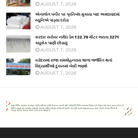
AUGUST 7, 2026
એનાલોગ પનીર પર પ્રતિબંધ મુકાયા બાદ અમદાવાદમાં
મ્યુનિએ પાડ્યા દરોડા
AUGUST 7, 2026
સરદાર સરોવર નર્મદા ડેમ 132.70 મીટર ભરાતા 3271
ક્યુસેક પાણી છોડાયું
AUGUST 7, 2026
વડોદરામાં રાજા રામમોહનરાય શાળા જર્જરિત થતાં
વિદ્યાર્થીઓ દુકાનમાં બેસી ભણશે
AUGUST 7, 2026