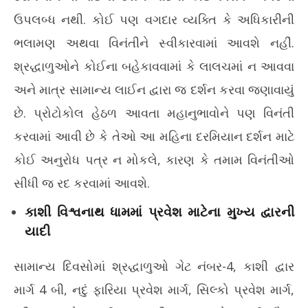
ઉપલબ્ધ નથી. કોઈ પણ વગદાર વ્યક્તિ કે અધિકારીની
ભલામણ અથવા વિનંતીને સ્વીકારવામાં આવશે નહીં.
શ્રદ્ધાળુઓને કોઈના બહેકાવવામાં કે લાલચમાં ન આવવા
અને માત્ર સામાન્ય લાઈન દ્વારા જ દર્શન કરવા જણાવાયું
છે. પ્રોટોકોલ હેઠળ આવતા મહાનુભાવોને પણ વિનંતી
કરવામાં આવી છે કે તેઓ આ મહિના દરમિયાન દર્શન માટે
કોઈ અનુરોધ પત્ર ન મોકલે, કારણ કે તમામ વિનંતીઓ
સીધી જ રદ કરવામાં આવશે.
કાશી વિશ્વનાથ ધામમાં પ્રવેશ માટેના મુખ્ય દ્વારની
યાદી
સામાન્ય દિવસોમાં શ્રદ્ધાળુઓ ગેટ નંબર-4, કાશી દ્વાર
માર્ગ 4 બી, નદું ફારિયા પ્રવેશ માર્ગ, સિલ્કો પ્રવેશ માર્ગ,