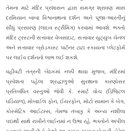
તેમના માટે મંદિર પ્રશાસન દ્વારા સમગ્ર શ્રાવણ માસ
દરમિયાન બાબા વિશ્વનાથના દર્શન અને પૂજા-આરતીનું
સીધું પ્રસારણ (લાઇવ સ્ટ્રીમિંગ) કરવામાં આવશે. ભક્તો
મંદિર ટ્રસ્ટની સત્તાવાર વેબસાઇટ, સત્તાવાર યુટ્યુબ ચેનલ
અને સત્તાવાર બ્રોડકાસ્ટ પાર્ટનર ટાટા સ્કાયના પ્લેટફોર્મ
પર લાઈવ દર્શનનો લાભ લઈ શકશે.
વહીવટી તંત્રની બેઠકમાં નક્કી થયા મુજબ, મંદિરમાં
પ્રવેશતા પહેલા શ્રદ્ધાળુઓ સુરક્ષાના કારણોસર
પ્રતિબંધિત વસ્તુઓ જેવી કે. સ્માર્ટ વોચ (ડિજિટલ
ઘડિયાળ), મોબાઈલ ફોન, ઈયરફોન, મોટો સામાન કે બેગ,
કોસ્મેટિક આઈટમ્સ, તેમજ તંબાકુ કે અન્ય નશીલા
પદાર્થો સાથે રાખીને લાઈનમાં ન ઉભા રહે. ભક્તોને અપીલ
કરવામાં આવી છે કે તેઓ આ તમામ સામાન પોતાની હોટેલ