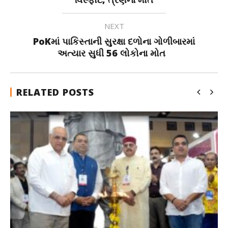
NEXT
PoKમાં પાકિસ્તાની સુરક્ષા દળોના ગોળીબારમાં
અત્યાર સુધી 56 લોકોના મોત
RELATED POSTS