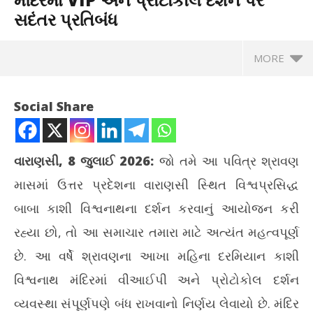
સદંતર પ્રતિબંધ
MORE
Social Share
વારાણસી, 8 જુલાઈ 2026:
જો તમે આ પવિત્ર શ્રાવણ
માસમાં ઉત્તર પ્રદેશના વારાણસી સ્થિત વિશ્વપ્રસિદ્ધ
બાબા કાશી વિશ્વનાથના દર્શન કરવાનું આયોજન કરી
રહ્યા છો, તો આ સમાચાર તમારા માટે અત્યંત મહત્વપૂર્ણ
છે. આ વર્ષે શ્રાવણના આખા મહિના દરમિયાન કાશી
NOW VIEWING
વિશ્વનાથ મંદિરમાં વીઆઈપી અને પ્રોટોકોલ દર્શન
પવિત્ર શ્રાવણ માસમાં કાશી વિશ્વનાથ મંદિરમાં VIP અને પ્રોટોકોલ
ગાં
વ્યવસ્થા સંપૂર્ણપણે બંધ રાખવાનો નિર્ણય લેવાયો છે. મંદિર
દર્શન પર સદંતર પ્રતિબંધ
કરાવ