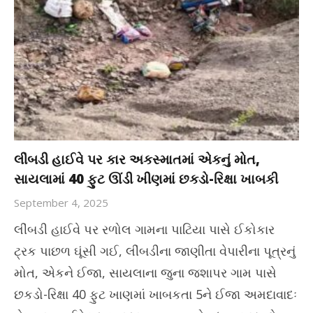
લીંબડી હાઈવે પર કાર અકસ્માતમાં એકનું મોત,
સાયલામાં 40 ફુટ ઊંડી ખીણમાં છકડો-રિક્ષા ખાબકી
September 4, 2025
લીંબડી હાઈવે પર રળોલ ગામના પાટિયા પાસે ઈકોકાર
ટ્રક પાછળ ઘૂંસી ગઈ, લીંબડીના જાણીતા વેપારીના પૂત્રનું
મોત, એકને ઈજા, સાયલાના જુના જશાપર ગામ પાસે
છકડો-રિક્ષા 40 ફુટ ખાણમાં ખાબકતા 5ને ઈજા અમદાવાદઃ