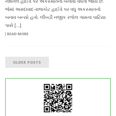
નેશનલ હાઈવે પર અકસ્માતના બનાવો વધતા જાય છે.
જેમાં અમદાવાદ-રાજકોટ હાઈવે પર વધુ અકસ્માતનો
બનાવ બન્યો હતો. લીંબડી નજીક રળોલ ગામના પાટિયા
પાસે […]
READ MORE
OLDER POSTS