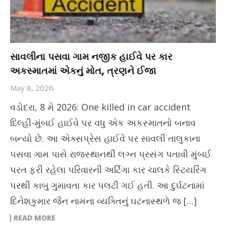
સાવલીના પસવા ગામ નજીક હાઈવે પર કાર
અકસ્માતમાં એકનું મોત, ત્રણને ઈજા
May 8, 2026
વડોદરા, 8 મે 2026: One killed in car accident
દિલ્હી-મુંબઈ હાઈવે પર વધુ એક અકસ્માતનો બનાવ
બન્યો છે. આ એક્સપ્રેસ હાઈવે પર સાવલી તાલુકાના
પસવા ગામ પાસે રાજસ્થાનથી લગ્ન પ્રસંગ પતાવી મુંબઈ
પરત ફરી રહેલા પરિવારની અર્ટિગા કાર ચાલકે સ્ટિયરિંગ
પરથી કાબુ ગુમાવતા કાર પલટી ગઈ હતી. આ દુર્ઘટનામાં
દિનેશકુમાર જૈન નામના વ્યક્તિનું ઘટનાસ્થળે જ […]
READ MORE