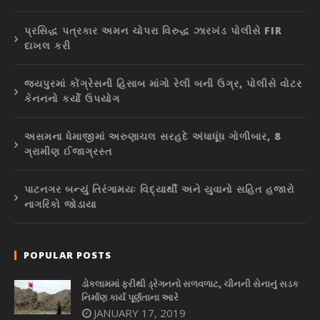
પ્રસિદ્ધ પત્રકાર અમન ચોપરા વિરુદ્ધ ઝારખંડ પોલીસે FIR
દાખલ કરી
જયપુરમાં કોંગ્રેસની હિસાબ માંગો રેલી બની ઉગ્ર, પોલીસે વોટર
કેનનનો કર્યો ઉપયોગ
અસમના ધેમાજીમાં અરુણાચલ સરહદે અંધાધૂંધ ગોળીબાર, 8
ગ્રામીણ ઈજાગ્રસ્ત
પાટનગર બન્યું તિરંગામયઃ વિદ્યાર્થી અને યુવાનો સહિત હજારો
નાગરિકો જોડાયા
POPULAR POSTS
ડોકલામમાં ફરીથી ડ્રેગનનો સળવળાટ, ચીનની સેનાનું સડક
નિર્માણ કાર્ય પૂર્ણતાના આરે
JANUARY 17, 2019