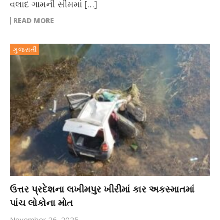
વલાદ ગામની સીમમાં […]
READ MORE
ગુજરાતી
ઉત્તર પ્રદેશના લખીમપુર ખીરીમાં કાર અકસ્માતમાં
પાંચ લોકોના મોત
November 26, 2025