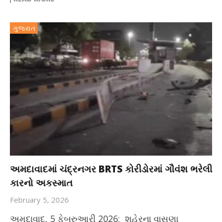
ગુજરાત
અમદાવાદમાં ચંદ્રનગર BRTS કોરીડોરમાં ગૌવંશ ભરેલી
કારનો અકસ્માત
February 5, 2026
અમદાવાદ, 5 ફેબ્રુઆરી 2026: શહેરના વાસણા