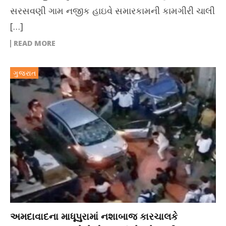
સરસવણી ગામ નજીક હાઇવે સમારકામની કામગીરી ચાલી
[…]
READ MORE
ગુજરાત
અમદાવાદના માધૂપુરામાં નશાબાજ કારચાલકે