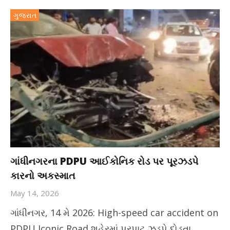
ગુજરાત
ગાંધીનગરના PDPU આઈકોનિક રોડ પર પૂરઝડપે
કારનો અકસ્માત
May 14, 2026
ગાંધીનગર, 14 મે 2026: High-speed car accident on
PDPU Iconic Road શહેરમાં પૂરપાટ ઝડપે દોડતા