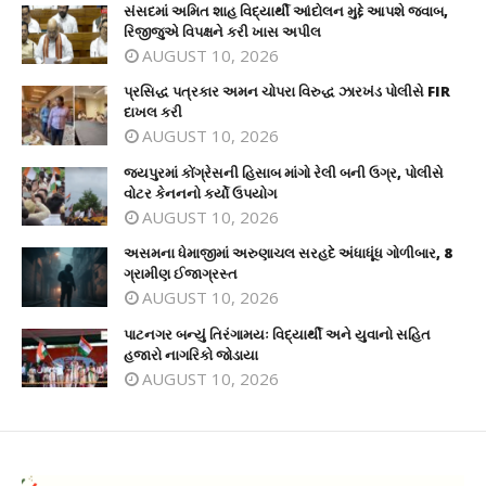
સંસદમાં અમિત શાહ વિદ્યાર્થી આંદોલન મુદ્દે આપશે જવાબ,
રિજીજુએ વિપક્ષને કરી ખાસ અપીલ
AUGUST 10, 2026
પ્રસિદ્ધ પત્રકાર અમન ચોપરા વિરુદ્ધ ઝારખંડ પોલીસે FIR
દાખલ કરી
AUGUST 10, 2026
જયપુરમાં કોંગ્રેસની હિસાબ માંગો રેલી બની ઉગ્ર, પોલીસે
વોટર કેનનનો કર્યો ઉપયોગ
AUGUST 10, 2026
અસમના ધેમાજીમાં અરુણાચલ સરહદે અંધાધૂંધ ગોળીબાર, 8
ગ્રામીણ ઈજાગ્રસ્ત
AUGUST 10, 2026
પાટનગર બન્યું તિરંગામયઃ વિદ્યાર્થી અને યુવાનો સહિત
હજારો નાગરિકો જોડાયા
AUGUST 10, 2026