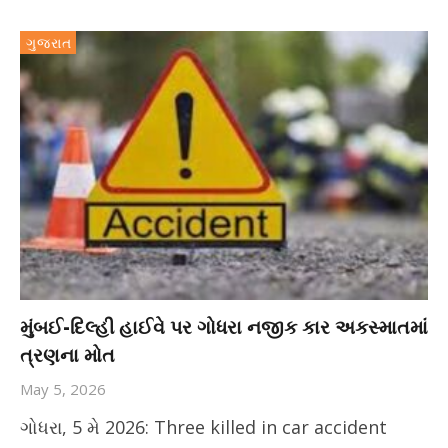
ગુજરાત
મુંબઈ-દિલ્હી હાઈવે પર ગોધરા નજીક કાર અકસ્માતમાં
ત્રણના મોત
May 5, 2026
ગોધરા, 5 મે 2026: Three killed in car accident