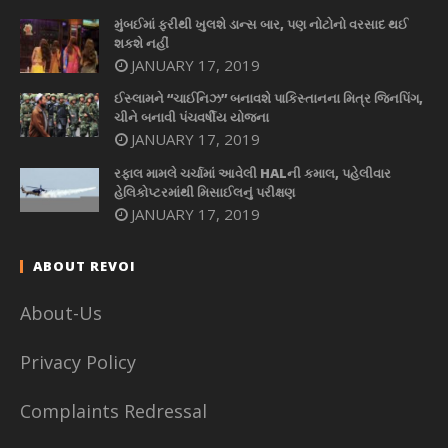
મુંબઈમાં ફરીથી ખુલશે ડાન્સ બાર, પણ નોટોનો વરસાદ થઈ
શકશે નહીં
JANUARY 17, 2019
ઈસ્લામને “ચાઈનિઝ” બનાવશે પાકિસ્તાનના મિત્ર જિનપિંગ,
ચીને બનાવી પંચવર્ષીય યોજના
JANUARY 17, 2019
રફાલ મામલે ચર્ચામાં આવેલી HALની કમાલ, પહેલીવાર
હેલિકોપ્ટરમાંથી મિસાઈલનું પરીક્ષણ
JANUARY 17, 2019
ABOUT REVOI
About-Us
Privacy Policy
Complaints Redressal