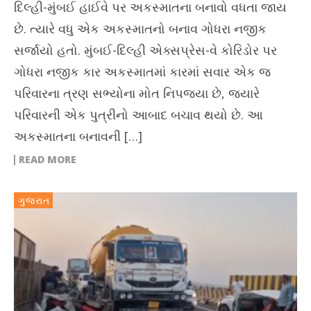
દિલ્હી-મુંબઈ હાઈવે પર અકસ્માતના બનાવો વધતા જાય
છે. ત્યારે વધુ એક અકસ્માતનો બનાવ ગોધરા નજીક
સર્જાયો હતો. મુંબઈ-દિલ્હી એક્સપ્રેસ-વે કોરિડોર પર
ગોધરા નજીક કાર અકસ્માતમાં કારમાં સવાર એક જ
પરિવારના ત્રણ સભ્યોના મોત નિપજ્યા છે, જ્યારે
પરિવારની એક પુત્રીનો આબાદ બચાવ થયો છે. આ
અકસ્માતના બનાવની […]
READ MORE
ગુજરાત