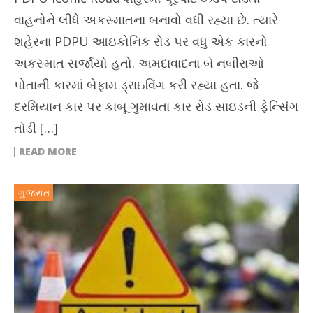
વાહનોને લીધે અકસ્માતના બનાવો વધી રહ્યા છે. ત્યારે
શહેરના PDPU આઇકોનિક રોડ પર વધુ એક કારનો
અકસ્માત સર્જાયો હતો. અમદાવાદના બે નબીરાઓ
પોતાની કારમાં બેફામ ડ્રાઇવિંગ કરી રહ્યા હતા. જે
દરમિયાન કાર પર કાબૂ ગુમાવતા કાર રોડ સાઇડની ફેન્સિંગ
તોડી […]
READ MORE
ગુજરાત