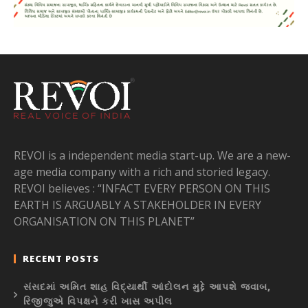
REVOI is a independent media start-up. We are a new-
age media company with a rich and storied legacy.
REVOI believes : “INFACT EVERY PERSON ON THIS
EARTH IS ARGUABLY A STAKEHOLDER IN EVERY
ORGANISATION ON THIS PLANET”
RECENT POSTS
સંસદમાં અમિત શાહ વિદ્યાર્થી આંદોલન મુદ્દે આપશે જવાબ,
રિજીજુએ વિપક્ષને કરી ખાસ અપીલ