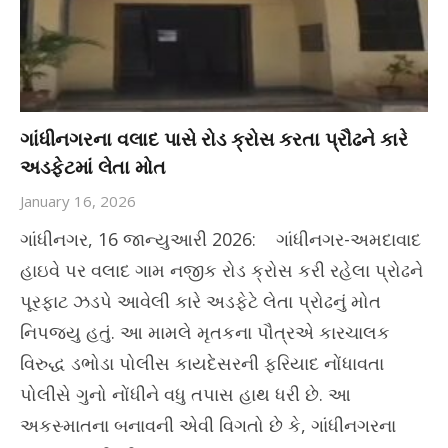
ગાંધીનગરના વલાદ પાસે રોડ ક્રોસ કરતા પ્રૌઢને કારે
અડફેટમાં લેતા મોત
January 16, 2026
ગાંધીનગર, 16 જાન્યુઆરી 2026: ગાંધીનગર-અમદાવાદ
હાઇવે પર વલાદ ગામ નજીક રોડ ક્રોસ કરી રહેલા પ્રોઢને
પૂરફાટ ઝડપે આવેલી કારે અડફેટે લેતા પ્રોઢનું મોત
નિપજ્યુ હતું. આ મામલે મૃતકના પૌત્રએ કારચાલક
વિરુદ્ધ ડભોડા પોલીસ કાયદેસરની ફરિયાદ નોંધાવતા
પોલીસે ગુનો નોંધીને વધુ તપાસ હાથ ધરી છે. આ
અકસ્માતના બનાવની એવી વિગતો છે કે, ગાંધીનગરના