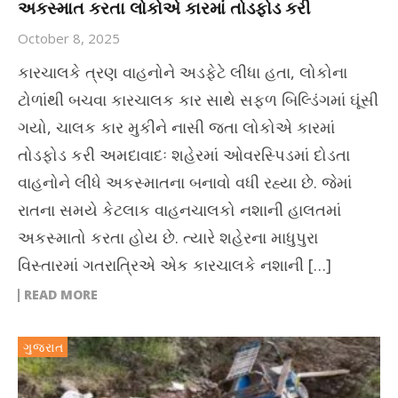
અકસ્માત કરતા લોકોએ કારમાં તોડફોડ કરી
October 8, 2025
કારચાલકે ત્રણ વાહનોને અડફેટે લીધા હતા, લોકોના
ટોળાંથી બચવા કારચાલક કાર સાથે સફળ બિલ્ડિંગમાં ઘૂંસી
ગયો, ચાલક કાર મુકીને નાસી જતા લોકોએ કારમાં
તોડફોડ કરી અમદાવાદઃ શહેરમાં ઓવરસ્પિડમાં દોડતા
વાહનોને લીધે અકસ્માતના બનાવો વધી રહ્યા છે. જેમાં
રાતના સમયે કેટલાક વાહનચાલકો નશાની હાલતમાં
અકસ્માતો કરતા હોય છે. ત્યારે શહેરના માધુપુરા
વિસ્તારમાં ગતરાત્રિએ એક કારચાલકે નશાની […]
READ MORE
ગુજરાત