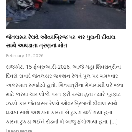
જેતલસર રેલવે ઓવરબ્રિજ પર કાર પુલની દીવાલ
સાથે અથડાતા ત્રણનાં મોત
February 15, 2026
રાજકોટ, 15 ફેબ્રુઆરી-2026: આજે મહા શિવરાત્રીના
દિવસે સવારે જેતલસર જંકશન રેલવે પુલ પર ગમખ્વાર
અકસ્માત સર્જાયો હતો. શિવરાત્રીના મેળામાંથી ઘરે જવા
માટે કારમાં ચાર લોકો પરત ફરી રહ્યા હતા ત્યારે પૂરફાટ
ઝડપે કાર જેતલસર રેલવે ઓવરબ્રિજની દીવાલ સાથે
ધડાકા સાથે અથડાતા કારના બે ટુકડા થઈ ગયા હતા.
કારના ટુકડા થઈને રોડની બે બાજુ ફંગોળાયા હતા. […]
READ MORE