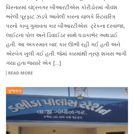
વિસ્તારમાં ચંદ્રનગર બીઆરટીએસ કોરીડોરમાં ગૌવંશ
ભરેલી પૂરફાટ ઝડપે આવેલી કારના ચાલકે સ્ટિયરિંગ
પરનો કાબુ ગુમાવતા કાર બીઆરટીએસ ટ્રેકના દરવાજા,
લાઈટના પોલ અને ડિવાઈડર સાથે ધડાકાભેર અથડાઈ
હતી. આ અકસ્માત બાદ કાર ઊભી રહી ગઈ હતી અને
એરબેગ ખુલી ગઈ હતી. જેમાં કારમાંથી ત્રણ શખસ ભાગી
ગયા હતા જ્યારે એક […]
READ MORE
ગુજરાત