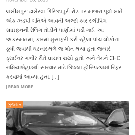
લખીમપુર: ઢાખેરવા ગિરિજાપુરી રોડ પર માજરા પૂર્વા ખાતે
એક ઝડપી ગતિએ આવતી અલ્ટો કાર સ્લીપિંગ
સાઇફનની રેલિંગ તોડીને પાણીમાં પડી ગઈ. આ
અકસ્માતમાં, કારમાં મુસાફરી કરી રહેલા પાંચ લોકોના
ડૂબી જવાથી ઘટનાસ્થળે જ મોત થયા હતા જ્યારે
ડ્રાઈવર ગંભીર રીતે ઘાયલ થયો હતો અને તેમને CHC
રામિયાબેહાડથી સારવાર માટે જિલ્લા હોસ્પિટલમાં રિફર
કરવામાં આવ્યા હતા. […]
READ MORE
ગુજરાત