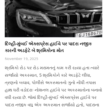
દિલ્હી-મુંબઈ એક્સપ્રેસ હાઈવે પર પાદરા નજીક
કારની અડફેટે બે શ્રમિકોના મોત
November 19, 2025
શ્રમિકો રોડ પર રોડ મરામતનું કામ કરી રહ્યા હતા ત્યારે
સર્જાયો અકસ્માત, 5 શ્રમિકોને કારે અડફેટે લીધા,
ત્રણનો બચાવ, પોલીસે અકસ્માતનો ગુનો નોંધી તપાસ
હાથ ધરી વડોદરાઃ નોશનલ હાઈવે પર અકસ્માતોના બનાવો
વધી રહ્યા છે. જેમાં દિલ્હી-મુંબઈ એક્સપ્રેસ હાઈવે પર
પાદરા નજીક વધુ એક અકસ્માત સર્જાયો હતો, પાદરાના