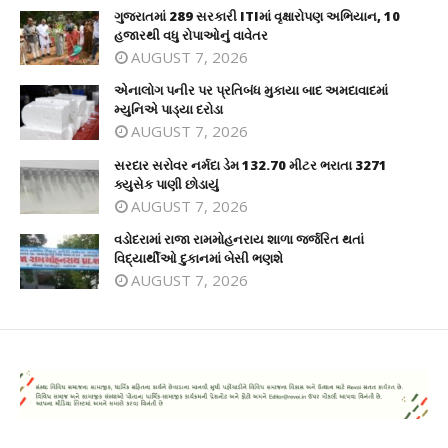
ગુજરાતમાં 289 સરકારી ITIમાં વૃક્ષારોપણ અભિયાન, 10
હજારથી વધુ રોપાઓનું વાવેતર
AUGUST 7, 2026
એનાલોગ પનીર પર પ્રતિબંધ મુકાયા બાદ અમદાવાદમાં
મ્યુનિએ પાડ્યા દરોડા
AUGUST 7, 2026
સરદાર સરોવર નર્મદા ડેમ 132.70 મીટર ભરાતા 3271
ક્યુસેક પાણી છોડાયું
AUGUST 7, 2026
વડોદરામાં રાજા રામમોહનરાય શાળા જર્જરિત થતાં
વિદ્યાર્થીઓ દુકાનમાં બેસી ભણશે
AUGUST 7, 2026