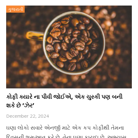
ગુજરાતી
કોફી ક્યારે ના પીવી જોઈએ, એક ચુસ્કી પણ બની
શકે છે ‘ઝેર’
December 22, 2024
ઘણા લોકો સવારે એનર્જી માટે એક કપ કોફીથી તેમના
દિવસની શરૂઆત કરે છે. તેના ઘણા ફાયદા છે. અભ્યાસ