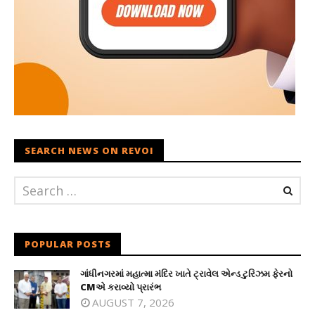
SEARCH NEWS ON REVOI
POPULAR POSTS
ગાંધીનગરમાં મહાત્મા મંદિર ખાતે ટ્રાવેલ એન્ડ ટુરિઝમ ફેરનો
CMએ કરાવ્યો પ્રારંભ
AUGUST 7, 2026