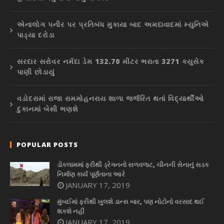
એનાલોગ પનીર પર પ્રતિબંધ મુકાયા બાદ અમદાવાદમાં મ્યુનિએ
પાડ્યા દરોડા
સરદાર સરોવર નર્મદા ડેમ 132.70 મીટર ભરાતા 3271 ક્યુસેક
પાણી છોડાયું
વડોદરામાં રાજા રામમોહનરાય શાળા જર્જરિત થતાં વિદ્યાર્થીઓ
દુકાનમાં બેસી ભણશે
POPULAR POSTS
ડોકલામમાં ફરીથી ડ્રેગનનો સળવળાટ, ચીનની સેનાનું સડક
નિર્માણ કાર્ય પૂર્ણતાના આરે
JANUARY 17, 2019
મુંબઈમાં ફરીથી ખુલશે ડાન્સ બાર, પણ નોટોનો વરસાદ થઈ
શકશે નહીં
JANUARY 17, 2019