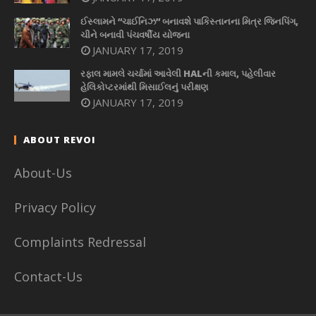
ઈસ્લામને “ચાઈનિઝ” બનાવશે પાકિસ્તાનના મિત્ર જિનપિંગ,
ચીને બનાવી પંચવર્ષીય યોજના
JANUARY 17, 2019
રફાલ મામલે ચર્ચામાં આવેલી HALની કમાલ, પહેલીવાર
હેલિકોપ્ટરમાંથી મિસાઈલનું પરીક્ષણ
JANUARY 17, 2019
ABOUT REVOI
About-Us
Privacy Policy
Complaints Redressal
Contact-Us