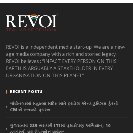
REVOI is a independent media start-up. We are a new-
age media company with a rich and storied legacy.
REVOI believes : “INFACT EVERY PERSON ON THIS
EARTH IS ARGUABLY A STAKEHOLDER IN EVERY
ORGANISATION ON THIS PLANET”
RECENT POSTS
ગાંધીનગરમાં મહાત્મા મંદિર ખાતે ટ્રાવેલ એન્ડ ટુરિઝમ ફેરનો
CMએ કરાવ્યો પ્રારંભ
ગુજરાતમાં 289 સરકારી ITIમાં વૃક્ષારોપણ અભિયાન, 10
હજારથી વધુ રોપાઓનું વાવેતર