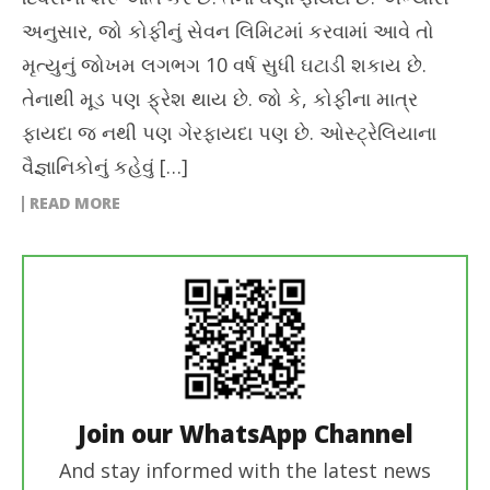
અનુસાર, જો કોફીનું સેવન લિમિટમાં કરવામાં આવે તો
મૃત્યુનું જોખમ લગભગ 10 વર્ષ સુધી ઘટાડી શકાય છે.
તેનાથી મૂડ પણ ફ્રેશ થાય છે. જો કે, કોફીના માત્ર
ફાયદા જ નથી પણ ગેરફાયદા પણ છે. ઓસ્ટ્રેલિયાના
વૈજ્ઞાનિકોનું કહેવું […]
READ MORE
Join our WhatsApp Channel
And stay informed with the latest news