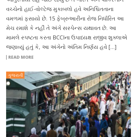
વચ્ચેનો હાઈ-વોલ્ટેજ મુકાબલો હવે અનિશ્ચિતતાના
વમળમાં ફસાયો છે. 15 ફેબ્રુઆરીના રોજ નિર્ધારિત આ
મેચ રમાશે કે નહીં તે અંગે સસ્પેન્સ યથાવત છે. આ
મામલે સ્પષ્ટતા કરતા BCCIના ઉપાધ્યક્ષ રાજીવ શુક્લાએ
જણાવ્યું હતું કે, આ અંગેનો અંતિમ નિર્ણય હવે […]
READ MORE
ગુજરાતી