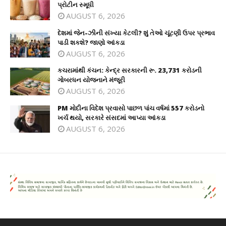
પ્રોટીન સ્મૂધી
AUGUST 6, 2026
દેશમાં જેન-ઝીની સંખ્યા કેટલી? શું તેઓ ચૂંટણી ઉપર પ્રભાવ
પાડી શકશે? જાણો આંકડા
AUGUST 6, 2026
કચરામાંથી કંચન: કેન્દ્ર સરકારની રૂ. 23,731 કરોડની
ગોબરધન યોજનાને મંજૂરી
AUGUST 6, 2026
PM મોદીના વિદેશ પ્રવાસો પાછળ પાંચ વર્ષમાં 557 કરોડનો
ખર્ચ થયો, સરકારે સંસદમાં આપ્યા આંકડા
AUGUST 6, 2026