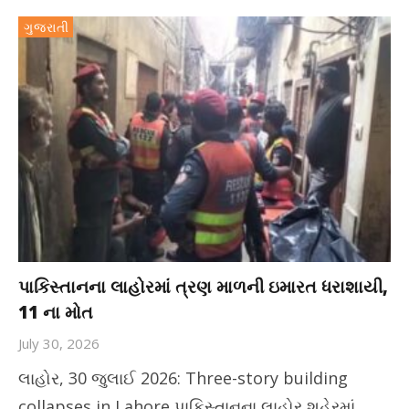
ગુજરાતી
પાકિસ્તાનના લાહોરમાં ત્રણ માળની ઇમારત ધરાશાયી,
11 ના મોત
July 30, 2026
લાહોર, 30 જુલાઈ 2026: Three-story building
collapses in Lahore પાકિસ્તાનના લાહોર શહેરમાં