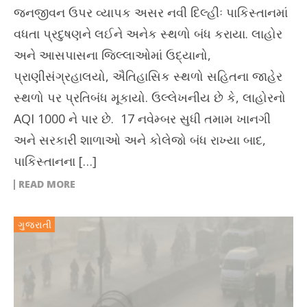
જનજીવન ઉપર વ્યાપક અસર નવી દિલ્હીઃ પાકિસ્તાનમાં
વધતા પ્રદુષણને લઈને અનેક સ્થળો બંધ કરાયા. લાહોર
અને આસપાસના જિલ્લાઓમાં ઉદ્યાનો,
પ્રાણીસંગ્રહાલયો, ઐતિહાસિક સ્થળો સહિતના જાહેર
સ્થળો પર પ્રતિબંધ મૂકાયો. ઉલ્લેખનીય છે કે, લાહોરનો
AQI 1000 ને પાર છે. 17 નવેમ્બર સુધી તમામ ખાનગી
અને સરકારી શાળાઓ અને કોલેજો બંધ રાખ્યા બાદ,
પાકિસ્તાનના […]
READ MORE
ગુજરાતી