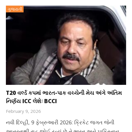
ગુજરાતી
T20 વર્લ્ડ કપમાં ભારત-પાક વચ્ચેની મેચ અંગે અંતિમ
નિર્ણય ICC લેશેઃ BCCI
February 9, 2026
નવી દિલ્હી, 9 ફેબ્રુઆરી 2026: ક્રિકેટ જગત જેની
આતુરતાથી રાહ જોઈ રહ્યું છે તે ભારત અને પાકિસ્તાન