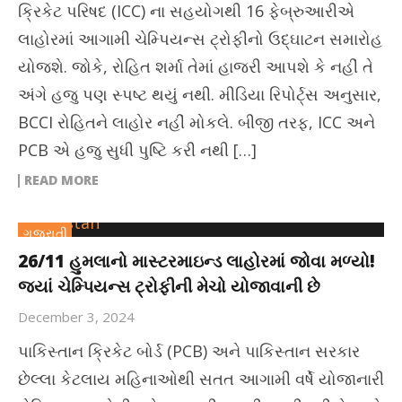
ક્રિકેટ પરિષદ (ICC) ના સહયોગથી 16 ફેબ્રુઆરીએ
લાહોરમાં આગામી ચેમ્પિયન્સ ટ્રોફીનો ઉદ્ઘાટન સમારોહ
યોજશે. જોકે, રોહિત શર્મા તેમાં હાજરી આપશે કે નહીં તે
અંગે હજુ પણ સ્પષ્ટ થયું નથી. મીડિયા રિપોર્ટ્સ અનુસાર,
BCCI રોહિતને લાહોર નહીં મોકલે. બીજી તરફ, ICC અને
PCB એ હજુ સુધી પુષ્ટિ કરી નથી […]
READ MORE
ગુજરાતી
26/11 હુમલાનો માસ્ટરમાઇન્ડ લાહોરમાં જોવા મળ્યો!
જ્યાં ચેમ્પિયન્સ ટ્રોફીની મેચો યોજાવાની છે
December 3, 2024
પાકિસ્તાન ક્રિકેટ બોર્ડ (PCB) અને પાકિસ્તાન સરકાર
છેલ્લા કેટલાય મહિનાઓથી સતત આગામી વર્ષે યોજાનારી