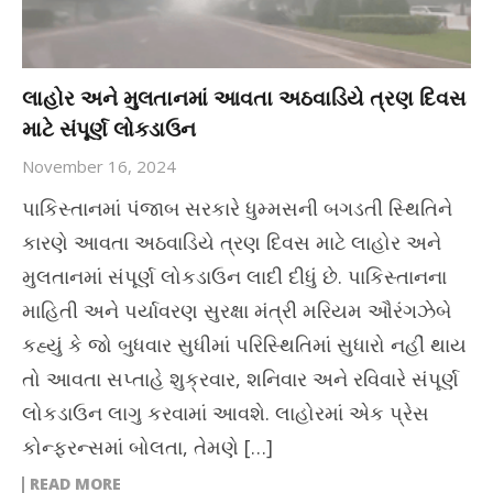
લાહોર અને મુલતાનમાં આવતા અઠવાડિયે ત્રણ દિવસ
માટે સંપૂર્ણ લોકડાઉન
November 16, 2024
પાકિસ્તાનમાં પંજાબ સરકારે ધુમ્મસની બગડતી સ્થિતિને
કારણે આવતા અઠવાડિયે ત્રણ દિવસ માટે લાહોર અને
મુલતાનમાં સંપૂર્ણ લોકડાઉન લાદી દીધું છે. પાકિસ્તાનના
માહિતી અને પર્યાવરણ સુરક્ષા મંત્રી મરિયમ ઔરંગઝેબે
કહ્યું કે જો બુધવાર સુધીમાં પરિસ્થિતિમાં સુધારો નહીં થાય
તો આવતા સપ્તાહે શુક્રવાર, શનિવાર અને રવિવારે સંપૂર્ણ
લોકડાઉન લાગુ કરવામાં આવશે. લાહોરમાં એક પ્રેસ
કોન્ફરન્સમાં બોલતા, તેમણે […]
READ MORE