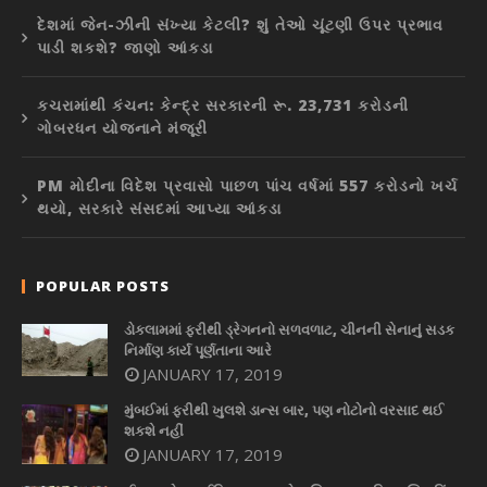
દેશમાં જેન-ઝીની સંખ્યા કેટલી? શું તેઓ ચૂંટણી ઉપર પ્રભાવ
પાડી શકશે? જાણો આંકડા
કચરામાંથી કંચન: કેન્દ્ર સરકારની રૂ. 23,731 કરોડની
ગોબરધન યોજનાને મંજૂરી
PM મોદીના વિદેશ પ્રવાસો પાછળ પાંચ વર્ષમાં 557 કરોડનો ખર્ચ
થયો, સરકારે સંસદમાં આપ્યા આંકડા
POPULAR POSTS
ડોકલામમાં ફરીથી ડ્રેગનનો સળવળાટ, ચીનની સેનાનું સડક
નિર્માણ કાર્ય પૂર્ણતાના આરે
JANUARY 17, 2019
મુંબઈમાં ફરીથી ખુલશે ડાન્સ બાર, પણ નોટોનો વરસાદ થઈ
શકશે નહીં
JANUARY 17, 2019