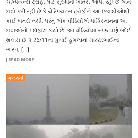
ચેમ્પિયન્સ ટ્રોફી માટે સુરક્ષાની ખાતરી આપી રહી છે અને
દાવો કરી રહી છે કે ચેમ્પિયન્સ ટ્રોફીને આતંકવાદીઓથી
કોઈ ખતરો નથી, પરંતુ એક વીડિયોએ પાકિસ્તાનના આ
દાવાઓનો પર્દાફાશ કર્યો છે. આ વીડિયોમાં સ્પષ્ટપણે જોઈ
શકાય છે કે 26/11ના મુંબઈ હુમલાનો માસ્ટરમાઈન્ડ
ભારત, […]
READ MORE
ગુજરાતી