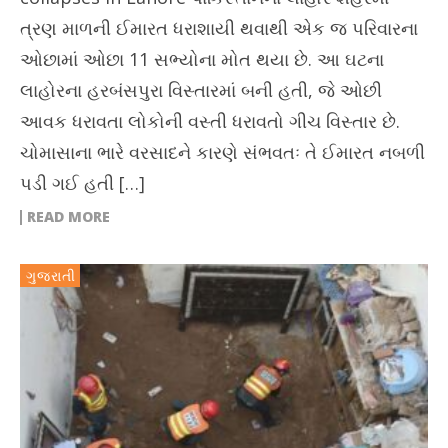
ત્રણ માળની ઈમારત ધરાશાયી થવાથી એક જ પરિવારના
ઓછામાં ઓછા 11 સભ્યોના મોત થયા છે. આ ઘટના
લાહોરના હરબંસપુરા વિસ્તારમાં બની હતી, જે ઓછી
આવક ધરાવતા લોકોની વસ્તી ધરાવતો ગીચ વિસ્તાર છે.
ચોમાસાના ભારે વરસાદને કારણે સંભવતઃ તે ઈમારત નબળી
પડી ગઈ હતી […]
READ MORE
ગુજરાતી