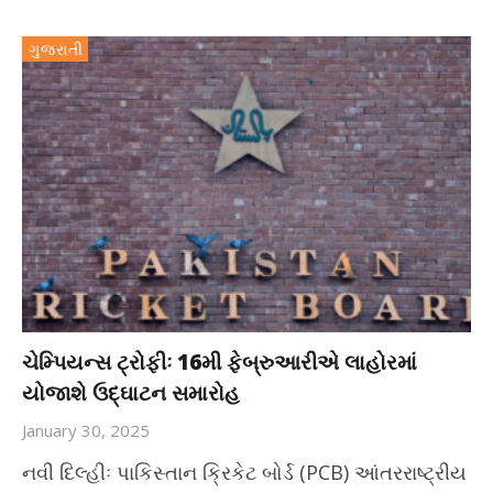
ગુજરાતી
ચેમ્પિયન્સ ટ્રોફીઃ 16મી ફેબ્રુઆરીએ લાહોરમાં
યોજાશે ઉદ્ઘાટન સમારોહ
January 30, 2025
નવી દિલ્હીઃ પાકિસ્તાન ક્રિકેટ બોર્ડ (PCB) આંતરરાષ્ટ્રીય