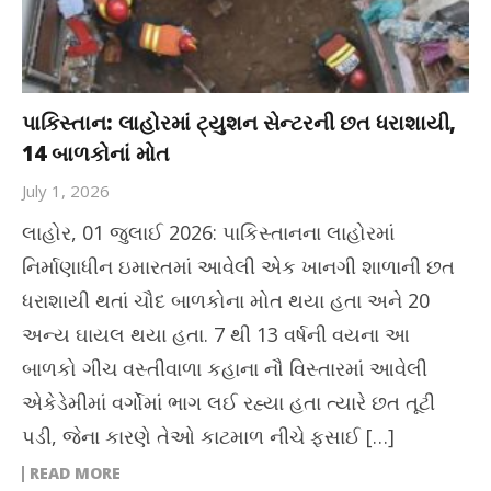
પાકિસ્તાન: લાહોરમાં ટ્યુશન સેન્ટરની છત ધરાશાયી,
14 બાળકોનાં મોત
July 1, 2026
લાહોર, 01 જુલાઈ 2026: પાકિસ્તાનના લાહોરમાં
નિર્માણાધીન ઇમારતમાં આવેલી એક ખાનગી શાળાની છત
ધરાશાયી થતાં ચૌદ બાળકોના મોત થયા હતા અને 20
અન્ય ઘાયલ થયા હતા. 7 થી 13 વર્ષની વયના આ
બાળકો ગીચ વસ્તીવાળા કહાના નૌ વિસ્તારમાં આવેલી
એકેડેમીમાં વર્ગોમાં ભાગ લઈ રહ્યા હતા ત્યારે છત તૂટી
પડી, જેના કારણે તેઓ કાટમાળ નીચે ફસાઈ […]
READ MORE