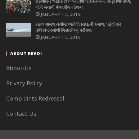
ઈસ્લામને “ચાઈનિઝ” બનાવશે પાકિસ્તાનના મિત્ર જિનપિંગ,
ચીને બનાવી પંચવર્ષીય યોજના
JANUARY 17, 2019
રફાલ મામલે ચર્ચામાં આવેલી HALની કમાલ, પહેલીવાર
હેલિકોપ્ટરમાંથી મિસાઈલનું પરીક્ષણ
JANUARY 17, 2019
ABOUT REVOI
About-Us
Privacy Policy
Complaints Redressal
Contact-Us