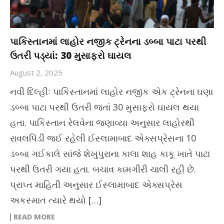
પાકિસ્તાનમાં લાહોર નજીક ટ્રેનના ડબ્બા પાટા પરથી
ઉતરી પડ્યાં: 30 મુસાફરો ઘાયલ
August 2, 2025
નવી દિલ્હીઃ પાકિસ્તાનમાં લાહોર નજીક એક ટ્રેનના ઘણા
ડબ્બા પાટા પરથી ઉતરી જતાં 30 મુસાફરો ઘાયલ થયા
હતા. પાકિસ્તાન રેલવેના જણાવ્યા અનુસાર લાહોરથી
રાવલપિંડી જઈ રહેલી ઈસ્લામાબાદ એક્સપ્રેસના 10
ડબ્બા ગઈકાલે સાંજે શેખુપુરાના કાલા શાહ કાકૂ ખાતે પાટા
પરથી ઉતરી ગયા હતા. બચાવ કામગીરી ચાલી રહી છે.
પ્રાપ્ત માહિતી અનુસાર ઈસ્લામાબાદ એક્સપ્રેસ
અકસ્માત ત્યારે થયો […]
READ MORE