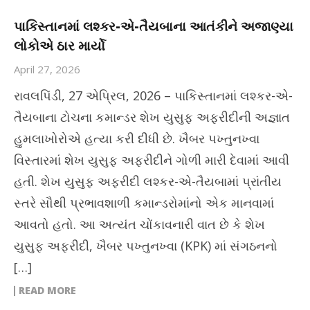
પાકિસ્તાનમાં લશ્કર-એ-તૈયબાના આતંકીને અજાણ્યા
લોકોએ ઠાર માર્યો
April 27, 2026
રાવલપિંડી, 27 એપ્રિલ, 2026 – પાકિસ્તાનમાં લશ્કર-એ-
તૈયબાના ટોચના કમાન્ડર શેખ યુસુફ અફરીદીની અજ્ઞાત
હુમલાખોરોએ હત્યા કરી દીધી છે. ખૈબર પખ્તુનખ્વા
વિસ્તારમાં શેખ યુસુફ અફરીદીને ગોળી મારી દેવામાં આવી
હતી. શેખ યુસુફ અફરીદી લશ્કર-એ-તૈયબામાં પ્રાંતીય
સ્તરે સૌથી પ્રભાવશાળી કમાન્ડરોમાંનો એક માનવામાં
આવતો હતો. આ અત્યંત ચોંકાવનારી વાત છે કે શેખ
યુસુફ અફરીદી, ખૈબર પખ્તુનખ્વા (KPK) માં સંગઠનનો
[…]
READ MORE