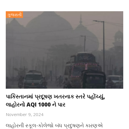
ગુજરાતી
પાકિસ્તાનમાં પ્રદૂષણ ખતરનાક સ્તરે પહોંચ્યું,
લાહોરનો AQI 1000 ને પાર
November 9, 2024
લાહોરની સ્કૂલ-કોલેજો બંધ પ્રદુષણને કારણએ