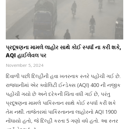
પ્રદૂષણના મામલે લાહોર સાથે કોઈ સ્પર્ધા ના કરી શકે,
AQI હાઈલેવલ પર
November 5, 2024
દિવાળી પછી દિલ્હીની હવા ખતરનાક સ્તરે પહોંચી ગઈ છે.
રાજધાનીમાં એર ક્વોલિટી ઈન્ડેક્સ (AQI) 400 ની નજીક
પહોંચી ગયો છે અને દરેકની ચિંતા વધી ગઈ છે, પરંતુ
પ્રદૂષણના મામલે પાકિસ્તાન સાથે કોઈ સ્પર્ધા કરી શકે
તેમ નથી. તાજેતરમાં પાકિસ્તાનના લાહોરનો AQI 1900
નોંધાયો હતો, જે દિલ્હી કરતા 5 ગણો વધે હતો. આ સ્તર