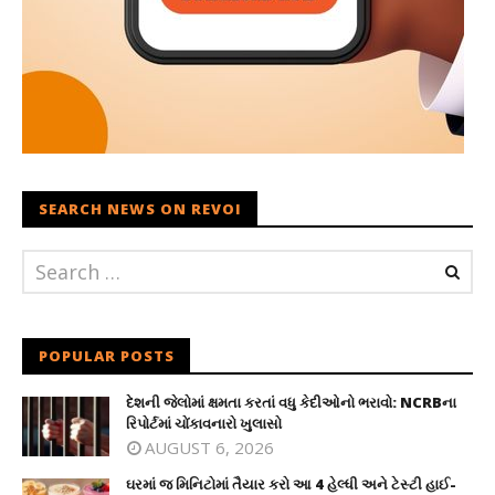
SEARCH NEWS ON REVOI
POPULAR POSTS
દેશની જેલોમાં ક્ષમતા કરતાં વધુ કેદીઓનો ભરાવો: NCRBના
રિપોર્ટમાં ચોંકાવનારો ખુલાસો
AUGUST 6, 2026
ઘરમાં જ મિનિટોમાં તૈયાર કરો આ 4 હેલ્ધી અને ટેસ્ટી હાઈ-