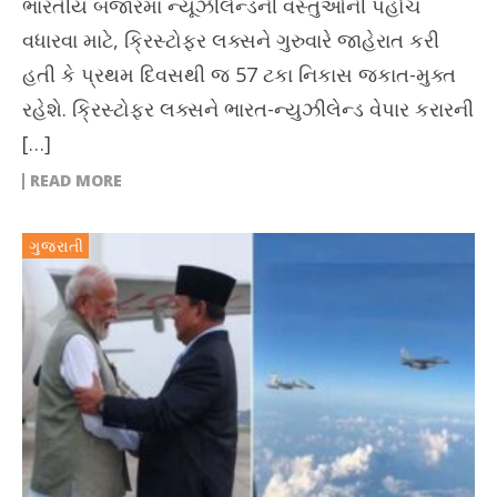
ભારતીય બજારમાં ન્યૂઝીલેન્ડની વસ્તુઓની પહોંચ
વધારવા માટે, ક્રિસ્ટોફર લક્સને ગુરુવારે જાહેરાત કરી
હતી કે પ્રથમ દિવસથી જ 57 ટકા નિકાસ જકાત-મુક્ત
રહેશે. ક્રિસ્ટોફર લક્સને ભારત-ન્યુઝીલેન્ડ વેપાર કરારની
[…]
READ MORE
ગુજરાતી