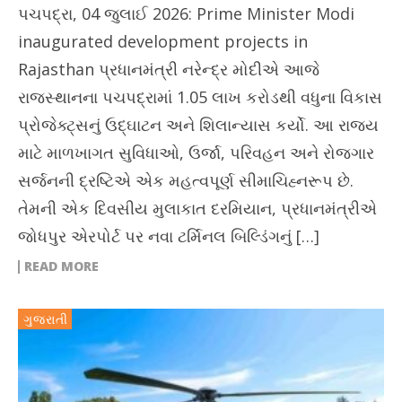
પચપદ્રા, 04 જુલાઈ 2026: Prime Minister Modi
inaugurated development projects in
Rajasthan પ્રધાનમંત્રી નરેન્દ્ર મોદીએ આજે ​​
રાજસ્થાનના પચપદ્રામાં 1.05 લાખ કરોડથી વધુના વિકાસ
પ્રોજેક્ટ્સનું ઉદ્ઘાટન અને શિલાન્યાસ કર્યો. આ રાજ્ય
માટે માળખાગત સુવિધાઓ, ઉર્જા, પરિવહન અને રોજગાર
સર્જનની દ્રષ્ટિએ એક મહત્વપૂર્ણ સીમાચિહ્નરૂપ છે.
તેમની એક દિવસીય મુલાકાત દરમિયાન, પ્રધાનમંત્રીએ
જોધપુર એરપોર્ટ પર નવા ટર્મિનલ બિલ્ડિંગનું […]
READ MORE
ગુજરાતી