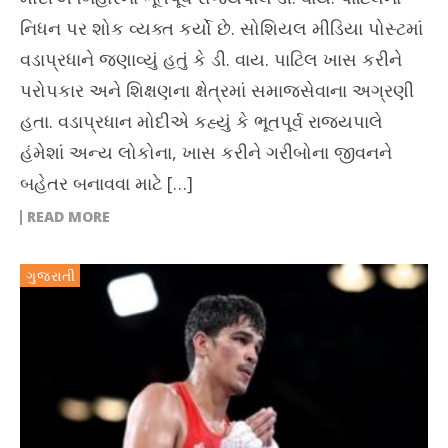
નિધન પર શોક વ્યક્ત કર્યો છે. સોશિયલ મીડિયા પોસ્ટમાં
વડાપ્રધાને જણાવ્યું હતું કે ડી. વાય. પાટિલ ખાસ કરીને
પરોપકાર અને શિક્ષણના ક્ષેત્રમાં સમાજસેવાના અગ્રણી
હતા. વડાપ્રધાન મોદીએ કહ્યું કે ભૂતપૂર્વ રાજ્યપાલે
હંમેશાં અન્ય લોકોના, ખાસ કરીને ગરીબોના જીવનને
બહેતર બનાવવા માટે […]
READ MORE
ગુજરાતી