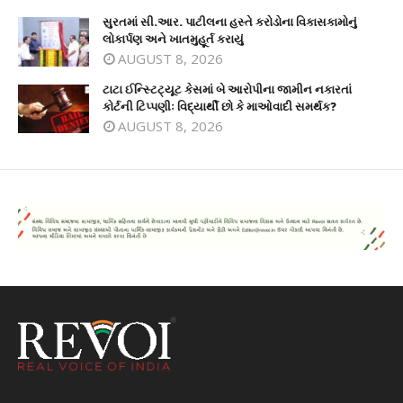
સુરતમાં સી.આર. પાટીલના હસ્તે કરોડોના વિકાસકામોનું
લોકાર્પણ અને ખાતમુહૂર્ત કરાયું
AUGUST 8, 2026
ટાટા ઈન્સ્ટિટ્યૂટ કેસમાં બે આરોપીના જામીન નકારતાં
કોર્ટની ટિપ્પણીઃ વિદ્યાર્થી છો કે માઓવાદી સમર્થક?
AUGUST 8, 2026