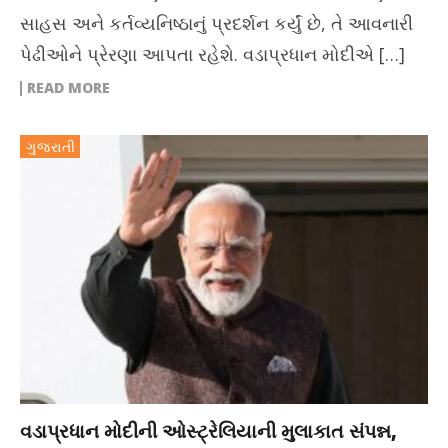
સાહસ અને કર્તવ્યનિષ્ઠાનું પ્રદર્શન કર્યું છે, તે આવનારી
પેઢીઓને પ્રેરણા આપતા રહેશે. વડાપ્રધાન મોદીએ […]
READ MORE
ગુજરાતી
વડાપ્રધાન મોદીની ઓસ્ટ્રેલિયાની મુલાકાત સંપન્ન,