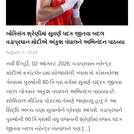
બોક્સિંગ શ્રેણીમાં સુવર્ણ પદક જીતવા બદલ
વડાપ્રધાન મોદીએ અંકુશ પંઘાલને અભિનંદન પાઠવ્યા
August 2, 2026
નવી દિલ્હી, 02 ઓગસ્ટ 2026: વડાપ્રધાન નરેન્દ્ર
મોદીએ સ્કોટલેન્ડમાં યોજાયેલી ગ્લાસગો કોમનવેલ્થ
ગેમ્સમાં પુરુષોની 80 કિગ્રા વર્ગમાં સુવર્ણ ચંદ્રક જીતવા
બદલ બોક્સર અંકુશ પંઘાલને અભિનંદન પાઠવ્યા છે.
સોશિયલ મીડિયા પોસ્ટમાં તેમણે જણાવ્યું હતું કે આ
સિદ્ધિ અન્ય ઘણા યુવાનોને પ્રેરણા આપશે. વડાપ્રધાને
પુરુષોની 90 કિગ્રાથી વધુ વજનની શ્રેણીમાં રજત પદક
જીતવા બદલ નરેન્દ્ર બેરવાલને પણ […]