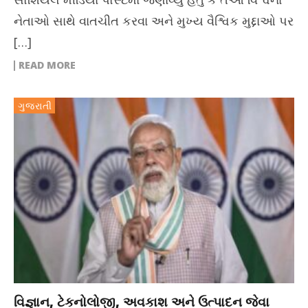
નેતાઓ સાથે વાતચીત કરવા અને મુખ્ય વૈશ્વિક મુદ્દાઓ પર
[…]
READ MORE
ગુજરાતી
વિજ્ઞાન, ટેકનોલોજી, અવકાશ અને ઉત્પાદન જેવા