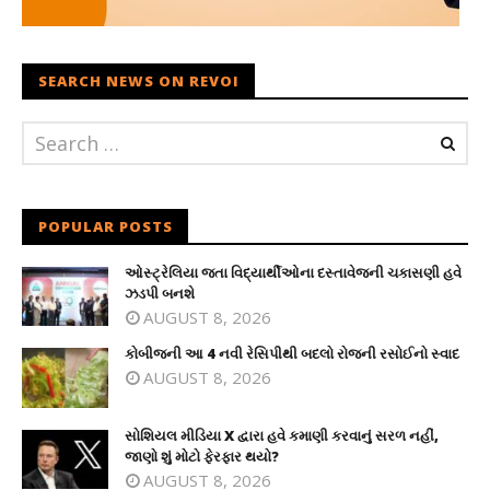
SEARCH NEWS ON REVOI
POPULAR POSTS
ઓસ્ટ્રેલિયા જતા વિદ્યાર્થીઓના દસ્તાવેજની ચકાસણી હવે
ઝડપી બનશે
AUGUST 8, 2026
કોબીજની આ 4 નવી રેસિપીથી બદલો રોજની રસોઈનો સ્વાદ
AUGUST 8, 2026
સોશિયલ મીડિયા X દ્વારા હવે કમાણી કરવાનું સરળ નહીં,
જાણો શું મોટો ફેરફાર થયો?
AUGUST 8, 2026