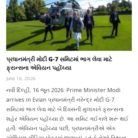
પ્રધાનમંત્રી મોદી G-7 સમિટમાં ભાગ લેવા માટે
ફ્રાન્સના એવિયન પહોંચ્યા
June 16, 2026
નવી દિલ્હી, 16 જૂન 2026: Prime Minister Modi
arrives in Evian પ્રધાનમંત્રી નરેન્દ્ર મોદી G-7
સમિટમાં ભાગ લેવા માટે બે દિવસની મુલાકાતે ફ્રાન્સના
શહેર એવિયન પહોંચ્યા છે. આ સમિટ ગઈકાલે શરૂ થઈ
હતી. એવિયન પહોંચ્યા પછી, પ્રધાનમંત્રીએ એક
સોશિયલ મીડિયા પોસ્ટમાં જણાવ્યું હતું કે તેઓ વિશ્વના