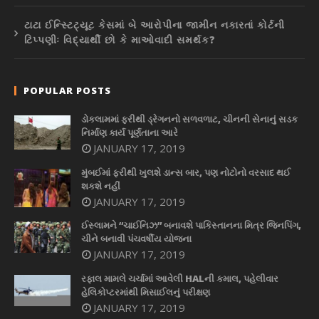
ટાટા ઈન્સ્ટિટ્યૂટ કેસમાં બે આરોપીના જામીન નકારતાં કોર્ટની
ટિપ્પણીઃ વિદ્યાર્થી છો કે માઓવાદી સમર્થક?
POPULAR POSTS
ડોકલામમાં ફરીથી ડ્રેગનનો સળવળાટ, ચીનની સેનાનું સડક
નિર્માણ કાર્ય પૂર્ણતાના આરે
JANUARY 17, 2019
મુંબઈમાં ફરીથી ખુલશે ડાન્સ બાર, પણ નોટોનો વરસાદ થઈ
શકશે નહીં
JANUARY 17, 2019
ઈસ્લામને “ચાઈનિઝ” બનાવશે પાકિસ્તાનના મિત્ર જિનપિંગ,
ચીને બનાવી પંચવર્ષીય યોજના
JANUARY 17, 2019
રફાલ મામલે ચર્ચામાં આવેલી HALની કમાલ, પહેલીવાર
હેલિકોપ્ટરમાંથી મિસાઈલનું પરીક્ષણ
JANUARY 17, 2019