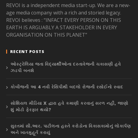
REVOI is a independent media start-up. We are a new-
age media company with a rich and storied legacy.
REVOI believes : “INFACT EVERY PERSON ON THIS
EARTH IS ARGUABLY A STAKEHOLDER IN EVERY
ORGANISATION ON THIS PLANET”
RECENT POSTS
ઓસ્ટ્રેલિયા જતા વિદ્યાર્થીઓના દસ્તાવેજની ચકાસણી હવે
ઝડપી બનશે
કોબીજની આ 4 નવી રેસિપીથી બદલો રોજની રસોઈનો સ્વાદ
સોશિયલ મીડિયા X દ્વારા હવે કમાણી કરવાનું સરળ નહીં, જાણો
શું મોટો ફેરફાર થયો?
સુરતમાં સી.આર. પાટીલના હસ્તે કરોડોના વિકાસકામોનું લોકાર્પણ
અને ખાતમુહૂર્ત કરાયું