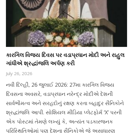
કારગિલ વિજય દિવસ પર વડાપ્રધાન મોદી અને રાહુલ
ગાંધીએ શ્રદ્ધાંજલિ અર્પણ કરી
July 26, 2026
નવી દિલ્હી, 26 જુલાઈ 2026: 27મા કારગિલ વિજય
દિવસના અવસરે, વડાપ્રધાન નરેન્દ્ર મોદીએ દેશની
સાર્વભૌમત્વ અને સરહદોનું રક્ષણ કરતા બહાદુર સૈનિકોને
શ્રદ્ધાંજલિ આપી. સોશિયલ મીડિયા પ્લેટફોર્મ ‘X’ પરની
એક પોસ્ટમાં તેમણે લખ્યું કે, અત્યંત પડકારજનક
પરિસ્થિતિઓમાં પણ દેશના સૈનિકોએ જે અસાધારણ