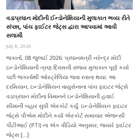
વડાપ્રધાન મોદીની ઈન્ડોનેશિયાની મુલાકાત ભવ્ય રીતે
સંપન્ન, પાંચ ફાઈટર જેટ્સ દ્વારા આપવામાં આવી
સલામી
July 8, 2026
જકાર્તા, 08 જુલાઈ 2026: પ્રધાનમંત્રી નરેન્દ્ર મોદી
ઇન્ડોનેશિયાની ત્રણ દિવસની રાજ્ય મુલાકાત પૂર્ણ કર્યા
પછી જકાર્તાથી ઓસ્ટ્રેલિયા જવા રવાના થયા. આ
દરમિયાન, ઇન્ડોનેશિયન વાયુસેનાના પાંચ ફાઇટર જેટ્સે
વડાપ્રધાન મોદીના વિમાનને ઇન્ડોનેશિયાની હવાઈ
સીમાની બહાર સુધી એસ્કોર્ટ કર્યું. ઇન્ડોનેશિયન ફાઇટર
જેટ્સે પીએમ મોદીને કર્યા એસ્કોર્ટ સમાચાર એજન્સી
પીટીઆઈ (PTI) ના એક વીડિયો અનુસાર, જ્યારે ફાઈટર
જેટ્સ […]