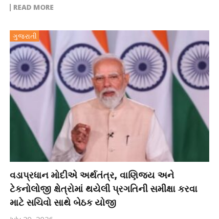
READ MORE
ગુજરાતી
વડાપ્રધાન મોદીએ અર્થતંત્ર, વાણિજ્ય અને
ટેકનોલોજી ક્ષેત્રોમાં થયેલી પ્રગતિની સમીક્ષા કરવા
માટે સચિવો સાથે બેઠક યોજી