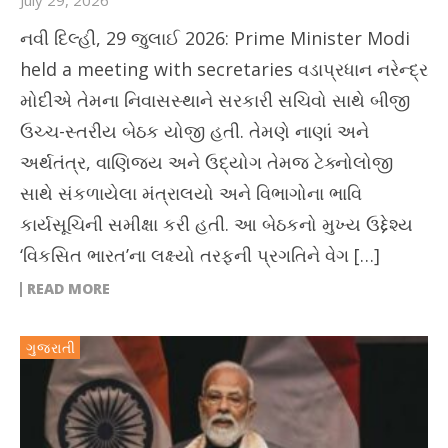
July 29, 2026
નવી દિલ્હી, 29 જુલાઈ 2026: Prime Minister Modi
held a meeting with secretaries વડાપ્રધાન નરેન્દ્ર
મોદીએ તેમના નિવાસસ્થાને સરકારી સચિવો સાથે બીજી
ઉચ્ચ-સ્તરીય બેઠક યોજી હતી. તેમણે નાણાં અને
અર્થતંત્ર, વાણિજ્ય અને ઉદ્યોગ તેમજ ટેક્નોલોજી
સાથે સંકળાયેલા મંત્રાલયો અને વિભાગોના ભાવિ
કાર્યસૂચિની સમીક્ષા કરી હતી. આ બેઠકનો મુખ્ય ઉદ્દેશ્ય
‘વિકસિત ભારત’ના લક્ષ્યો તરફની પ્રગતિને વેગ […]
READ MORE
ગુજરાતી