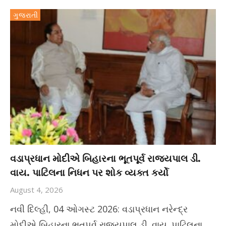
ગુજરાતી
વડાપ્રધાન મોદીએ બિહારના ભૂતપૂર્વ રાજ્યપાલ ડી.
વાય. પાટિલના નિધન પર શોક વ્યક્ત કર્યો
August 4, 2026
નવી દિલ્હી, 04 ઓગસ્ટ 2026: વડાપ્રધાન નરેન્દ્ર
મોદીએ બિહારના ભૂતપૂર્વ રાજ્યપાલ ડી. વાય. પાટિલના