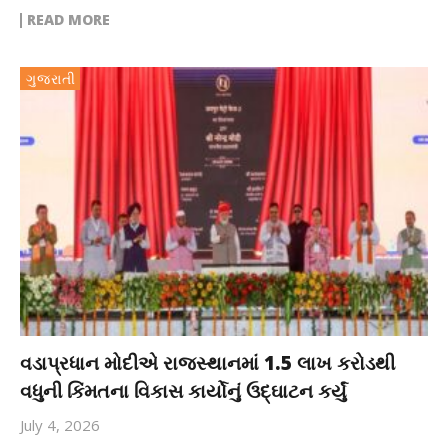
READ MORE
ગુજરાતી
વડાપ્રધાન મોદીએ રાજસ્થાનમાં 1.5 લાખ કરોડથી
વધુની કિંમતના વિકાસ કાર્યોનું ઉદ્ઘાટન કર્યું
July 4, 2026