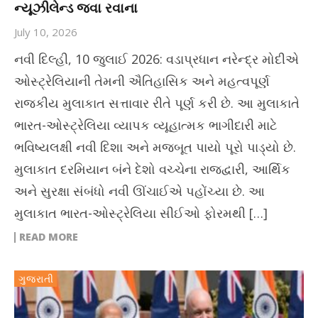
ન્યૂઝીલેન્ડ જવા રવાના
July 10, 2026
નવી દિલ્હી, 10 જુલાઈ 2026: વડાપ્રધાન નરેન્દ્ર મોદીએ
ઓસ્ટ્રેલિયાની તેમની ઐતિહાસિક અને મહત્વપૂર્ણ
રાજકીય મુલાકાત સત્તાવાર રીતે પૂર્ણ કરી છે. આ મુલાકાતે
ભારત-ઓસ્ટ્રેલિયા વ્યાપક વ્યૂહાત્મક ભાગીદારી માટે
ભવિષ્યલક્ષી નવી દિશા અને મજબૂત પાયો પૂરો પાડ્યો છે.
મુલાકાત દરમિયાન બંને દેશો વચ્ચેના રાજદ્વારી, આર્થિક
અને સુરક્ષા સંબંધો નવી ઊંચાઈએ પહોંચ્યા છે. આ
મુલાકાત ભારત-ઓસ્ટ્રેલિયા સીઈઓ ફોરમથી […]
READ MORE
ગુજરાતી