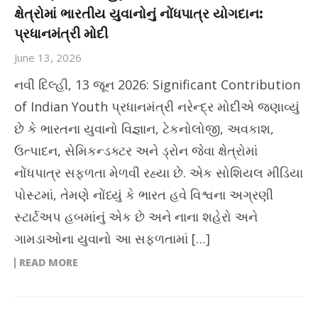
ક્ષેત્રોમાં ભારતીય યુવાનોનું નોંધપાત્ર યોગદાન:
પ્રધાનમંત્રી મોદી
June 13, 2026
નવી દિલ્હી, 13 જૂન 2026: Significant Contribution
of Indian Youth પ્રધાનમંત્રી નરેન્દ્ર મોદીએ જણાવ્યું
છે કે ભારતના યુવાનો વિજ્ઞાન, ટેકનોલોજી, અવકાશ,
ઉત્પાદન, સેમિકન્ડક્ટર અને ડ્રોન જેવા ક્ષેત્રોમાં
નોંધપાત્ર સફળતા મેળવી રહ્યા છે. એક સોશિયલ મીડિયા
પોસ્ટમાં, તેમણે નોંધ્યું કે ભારત હવે વિશ્વના અગ્રણી
સ્ટાર્ટઅપ હબમાંનું એક છે અને નાના શહેરો અને
ગામડાઓના યુવાનો આ સફળતામાં […]
READ MORE