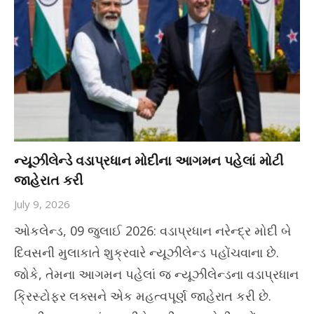
ન્યૂઝીલેન્ડે વડાપ્રધાન મોદીના આગમન પહેલાં મોટી
જાહેરાત કરી
July 9, 2026
ઓકલેન્ડ, 09 જુલાઈ 2026: વડાપ્રધાન નરેન્દ્ર મોદી બે
દિવસની મુલાકાતે શુક્રવારે ન્યૂઝીલેન્ડ પહોંચવાના છે.
જોકે, તેમના આગમન પહેલાં જ ન્યૂઝીલેન્ડના વડાપ્રધાન
ક્રિસ્ટોફર લક્સને એક મહત્વપૂર્ણ જાહેરાત કરી છે.