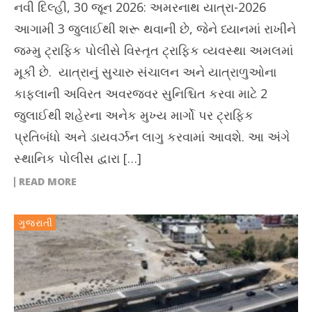
નવી દિલ્હી, 30 જૂન 2026: અમરનાથ યાત્રા-2026
આગામી 3 જુલાઈથી શરૂ થવાની છે, જેને ધ્યાનમાં રાખીને
જમ્મુ ટ્રાફિક પોલીસે વિસ્તૃત ટ્રાફિક વ્યવસ્થા અમલમાં
મૂકી છે. યાત્રાનું સુચારુ સંચાલન અને યાત્રાળુઓના
કાફલાની અવિરત અવરજવર સુનિશ્ચિત કરવા માટે 2
જુલાઈથી શહેરના અનેક મુખ્ય માર્ગો પર ટ્રાફિક
પ્રતિબંધો અને ડાયવર્ઝન લાગુ કરવામાં આવશે. આ અંગે
સ્થાનિક પોલીસ દ્વારા […]
READ MORE
ગુજરાતી