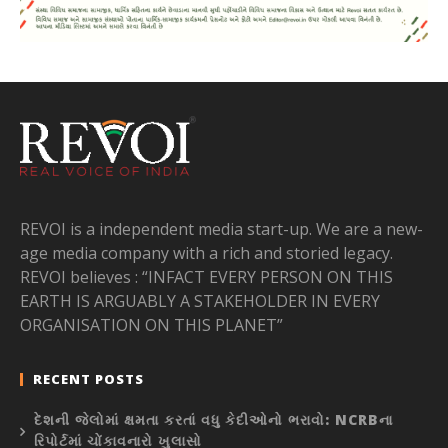
REVOI is a independent media start-up. We are a new-
age media company with a rich and storied legacy.
REVOI believes : “INFACT EVERY PERSON ON THIS
EARTH IS ARGUABLY A STAKEHOLDER IN EVERY
ORGANISATION ON THIS PLANET”
RECENT POSTS
દેશની જેલોમાં ક્ષમતા કરતાં વધુ કેદીઓનો ભરાવો: NCRBના
રિપોર્ટમાં ચોંકાવનારો ખુલાસો