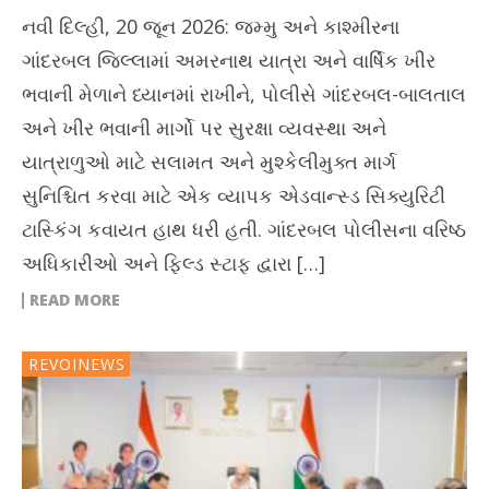
નવી દિલ્હી, 20 જૂન 2026: જમ્મુ અને કાશ્મીરના
ગાંદરબલ જિલ્લામાં અમરનાથ યાત્રા અને વાર્ષિક ખીર
ભવાની મેળાને ધ્યાનમાં રાખીને, પોલીસે ગાંદરબલ-બાલતાલ
અને ખીર ભવાની માર્ગો પર સુરક્ષા વ્યવસ્થા અને
યાત્રાળુઓ માટે સલામત અને મુશ્કેલીમુક્ત માર્ગ
સુનિશ્ચિત કરવા માટે એક વ્યાપક એડવાન્સ્ડ સિક્યુરિટી
ટાસ્કિંગ કવાયત હાથ ધરી હતી. ગાંદરબલ પોલીસના વરિષ્ઠ
અધિકારીઓ અને ફિલ્ડ સ્ટાફ દ્વારા […]
READ MORE
REVOINEWS