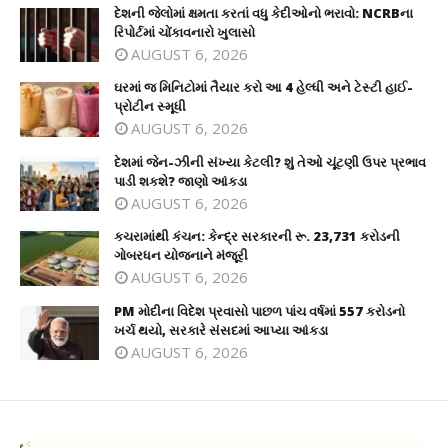
દેશની જેલોમાં ક્ષમતા કરતાં વધુ કેદીઓનો ભરાવો: NCRBના
રિપોર્ટમાં ચોંકાવનારો ખુલાસો
AUGUST 6, 2026
ઘરમાં જ મિનિટોમાં તૈયાર કરો આ 4 હેલ્ધી અને ટેસ્ટી હાઈ-
પ્રોટીન સ્મૂધી
AUGUST 6, 2026
દેશમાં જેન-ઝીની સંખ્યા કેટલી? શું તેઓ ચૂંટણી ઉપર પ્રભાવ
પાડી શકશે? જાણો આંકડા
AUGUST 6, 2026
કચરામાંથી કંચન: કેન્દ્ર સરકારની રૂ. 23,731 કરોડની
ગોબરધન યોજનાને મંજૂરી
AUGUST 6, 2026
PM મોદીના વિદેશ પ્રવાસો પાછળ પાંચ વર્ષમાં 557 કરોડનો
ખર્ચ થયો, સરકારે સંસદમાં આપ્યા આંકડા
AUGUST 6, 2026