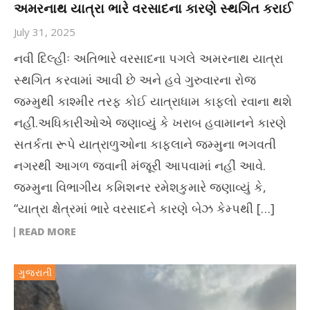
અમરનાથ યાત્રા ભારે વરસાદના કારણે સ્થગિત કરાઈ
July 31, 2025
નવી દિલ્હીઃ અતિભારે વરસાદના પગલે અમરનાથ યાત્રા
સ્થગિત કરવામાં આવી છે અને હવે ગુરુવારના રોજ
જમ્મુથી કાશ્મીર તરફ કોઈ યાત્રાધામ કાફલો રવાના થશે
નહીં.અધિકારીઓએ જણાવ્યું કે ખરાબ હવામાનને કારણે
સતર્કતા રૂપે યાત્રાળુઓના કાફલાને જમ્મુના ભગવતી
નગરથી આગળ જવાની મંજૂરી આપવામાં નહીં આવે.
જમ્મુના વિભાગીય કમિશનર રમેશકુમારે જણાવ્યું કે,
“યાત્રા ક્ષેત્રમાં ભારે વરસાદને કારણે બેઝ કેમ્પથી […]
READ MORE
ગુજરાતી