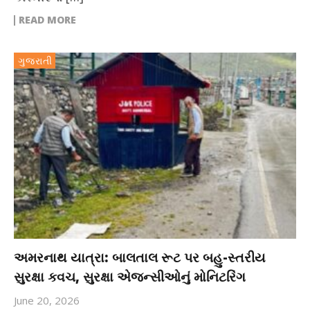
READ MORE
ગુજરાતી
અમરનાથ યાત્રા: બાલતાલ રૂટ પર બહુ-સ્તરીય
સુરક્ષા કવચ, સુરક્ષા એજન્સીઓનું મોનિટરિંગ
June 20, 2026