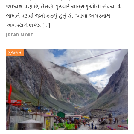
અધ્યક્ષ પણ છે, તેમણે ગુરુવારે યાત્રાળુઓની સંખ્યા 4
લાખને વટાવી જતાં કહ્યું હતું કે, “બાબા અમરનાથ
અશક્યને શક્ય […]
READ MORE
ગુજરાતી