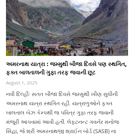
અમરનાથ યાત્રા : જમ્મુથી બીજા દિવસે પણ સ્થગિત,
ફક્ત બાલતાલની ગુફા તરફ જવાની છૂટ
August 1, 2025
નવી દિલ્હીઃ સતત બીજા દિવસે જમ્મુથી ખીણ સુધીની
અમરનાથ યાત્રા સ્થગિત રહી. યાત્રાળુઓને ફક્ત
બાલતાલ બેઝ કેમ્પથી જ પવિત્ર ગુફા તરફ જવાની
મંજૂરી આપવામાં આવી હતી. લેફ્ટનન્ટ ગવર્નર મનોજ
સિંહા, જે શ્રી અમરનાથજી શ્રાઈન બોર્ડ (SASB) ના