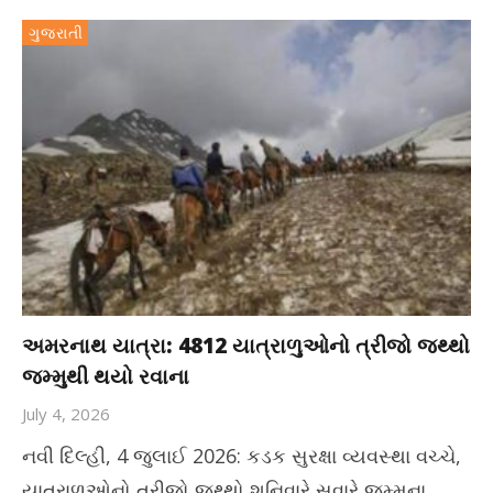
ગુજરાતી
અમરનાથ યાત્રા: 4812 યાત્રાળુઓનો ત્રીજો જથ્થો
જમ્મુથી થયો રવાના
July 4, 2026
નવી દિલ્હી, 4 જુલાઈ 2026: કડક સુરક્ષા વ્યવસ્થા વચ્ચે,
યાત્રાળુઓનો ત્રીજો જથ્થો શનિવારે સવારે જમ્મુના