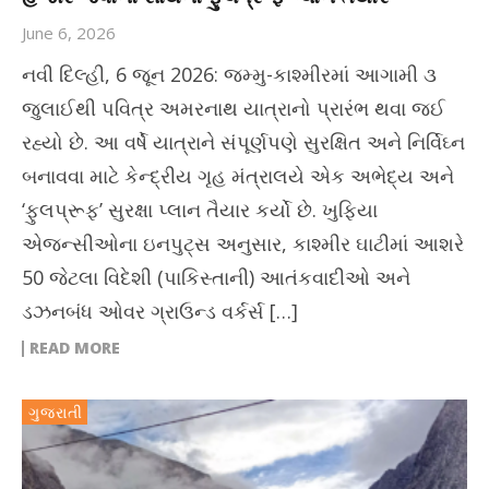
June 6, 2026
નવી દિલ્હી, 6 જૂન 2026: જમ્મુ-કાશ્મીરમાં આગામી ૩
જુલાઈથી પવિત્ર અમરનાથ યાત્રાનો પ્રારંભ થવા જઈ
રહ્યો છે. આ વર્ષે યાત્રાને સંપૂર્ણપણે સુરક્ષિત અને નિર્વિઘ્ન
બનાવવા માટે કેન્દ્રીય ગૃહ મંત્રાલયે એક અભેદ્ય અને
‘ફુલપ્રૂફ’ સુરક્ષા પ્લાન તૈયાર કર્યો છે. ખુફિયા
એજન્સીઓના ઇનપુટ્સ અનુસાર, કાશ્મીર ઘાટીમાં આશરે
50 જેટલા વિદેશી (પાકિસ્તાની) આતંકવાદીઓ અને
ડઝનબંધ ઓવર ગ્રાઉન્ડ વર્કર્સ […]
READ MORE
ગુજરાતી