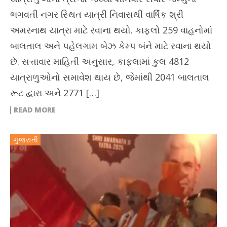
ભગવતી નગર સ્થિત યાત્રી નિવાસથી વાર્ષિક શ્રી
અમરનાથ યાત્રા માટે રવાના થયો. કાફલો 259 વાહનોમાં
બાલતાલ અને પહેલગામ બેઝ કેમ્પ બંને માટે રવાના થયો
છે. સત્તાવાર માહિતી અનુસાર, કાફલામાં કુલ 4812
યાત્રાળુઓનો સમાવેશ થાય છે, જેમાંથી 2041 બાલતાલ
રૂટ દ્વારા અને 2771 […]
READ MORE
ગુજરાતી