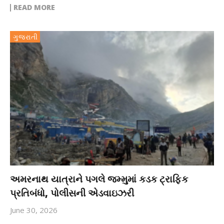
READ MORE
ગુજરાતી
અમરનાથ યાત્રાને પગલે જમ્મુમાં કડક ટ્રાફિક
પ્રતિબંધો, પોલીસની એડવાઇઝરી
June 30, 2026