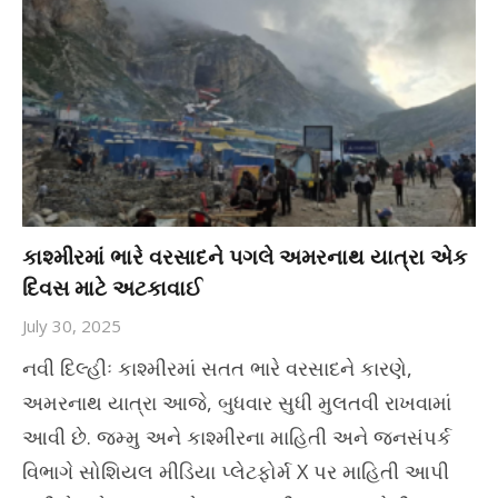
કાશ્મીરમાં ભારે વરસાદને પગલે અમરનાથ યાત્રા એક
દિવસ માટે અટકાવાઈ
July 30, 2025
નવી દિલ્હીઃ કાશ્મીરમાં સતત ભારે વરસાદને કારણે,
અમરનાથ યાત્રા આજે, બુધવાર સુધી મુલતવી રાખવામાં
આવી છે. જમ્મુ અને કાશ્મીરના માહિતી અને જનસંપર્ક
વિભાગે સોશિયલ મીડિયા પ્લેટફોર્મ X પર માહિતી આપી