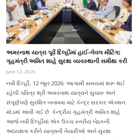
અમરનાથ યાત્રા પૂર્વે દિલ્હીમાં હાઈ-લેવલ મીટિંગ:
ગૃહમંત્રી અમિત શાહે સુરક્ષા વ્યવસ્થાની સમીક્ષા કરી
June 12, 2026
નવી દિલ્હી, 12 જૂન 2026: આગામી સમયમાં શરૂ થઈ
રહેલી પવિત્ર શ્રી અમરનાથ યાત્રાને સુચારુ અને
સંપૂર્ણપણે સુરક્ષિત બનાવવા માટે કેન્દ્ર સરકાર એક્શન
મોડમાં આવી ગઈ છે. કેન્દ્રીય ગૃહમંત્રી અમિત શાહે
આજે નવી દિલ્હીમાં એક ઉચ્ચ સ્તરીય બેઠકની
અધ્યક્ષતા કરીને યાત્રાની તૈયારીઓ અને સુરક્ષા