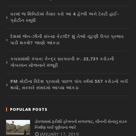
ઘરમાં જ મિનિટોમાં તૈયાર કરો આ 4 હેલ્ધી અને ટેસ્ટી હાઈ-
પ્રોટીન સ્મૂધી
દેશમાં જેન-ઝીની સંખ્યા કેટલી? શું તેઓ ચૂંટણી ઉપર પ્રભાવ
પાડી શકશે? જાણો આંકડા
કચરામાંથી કંચન: કેન્દ્ર સરકારની રૂ. 23,731 કરોડની
ગોબરધન યોજનાને મંજૂરી
PM મોદીના વિદેશ પ્રવાસો પાછળ પાંચ વર્ષમાં 557 કરોડનો ખર્ચ
થયો, સરકારે સંસદમાં આપ્યા આંકડા
POPULAR POSTS
ડોકલામમાં ફરીથી ડ્રેગનનો સળવળાટ, ચીનની સેનાનું સડક
નિર્માણ કાર્ય પૂર્ણતાના આરે
JANUARY 17, 2019