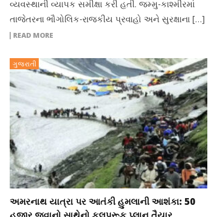
વ્યવસ્થાની વ્યાપક સમીક્ષા કરી હતી. જમ્મુ-કાશ્મીરમાં
તાજેતરના ભૌગોલિક-રાજકીય પ્રવાહો અને સુરક્ષાના […]
READ MORE
ગુજરાતી
અમરનાથ યાત્રા પર આતંકી હુમલાની આશંકા: 50
હજાર જવાનો સાથેનો ફુલપ્રૂફ પ્લાન તૈયાર