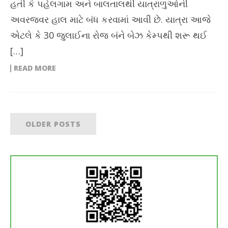
હતી કે પહેલગામ અને બાલતાલથી યાત્રાળુઓની
અવરજવર હાલ માટે બંધ કરવામાં આવી છે. યાત્રા આજે
એટલે કે 30 જુલાઈના રોજ બંને બેઝ કેમ્પથી શરૂ થઈ
[…]
READ MORE
OLDER POSTS