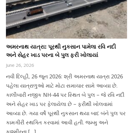
અમરનાથ યાત્રા: પૂરથી નુકસાન પામેલા રવિ નદી
અને સેહર ખાડ પરના બે પુલ ફરી ખોલાયાં
June 26, 2026
નવી દિલ્હી, 26 જૂન 2026: શ્રી અમરનાથ યાત્રા 2026
પહેલા યાત્રાળુઓ માટે મોટા સમાચાર સામે આવ્યા છે.
કાલીબારી નજીક NH-44 પર સ્થિત બે પુલ – જે રવિ નદી
અને સેહર ખાડ પર ફેલાયેલા છે – ફરીથી ખોલવામાં
આવ્યા છે. ગયા વર્ષે પૂરથી નુકસાન થયા બાદ બંને પુલ પર
કામગીરી સ્થગિત કરવામાં આવી હતી. જમ્મુ અને
કાશ્મીરના […]