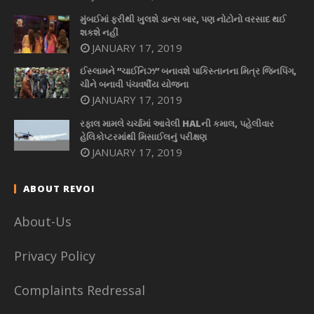
મુંબઈમાં ફરીથી ખુલશે ડાન્સ બાર, પણ નોટોનો વરસાદ થઈ
શકશે નહીં
JANUARY 17, 2019
ઈસ્લામને “ચાઈનિઝ” બનાવશે પાકિસ્તાનના મિત્ર જિનપિંગ,
ચીને બનાવી પંચવર્ષીય યોજના
JANUARY 17, 2019
રફાલ મામલે ચર્ચામાં આવેલી HALની કમાલ, પહેલીવાર
હેલિકોપ્ટરમાંથી મિસાઈલનું પરીક્ષણ
JANUARY 17, 2019
ABOUT REVOI
About-Us
Privacy Policy
Complaints Redressal