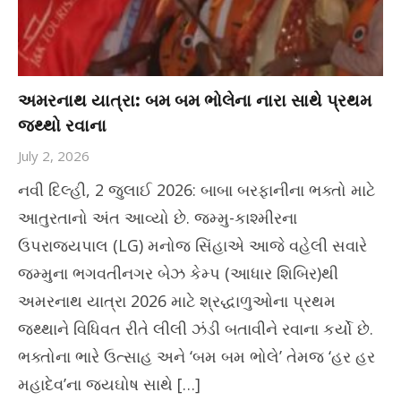
અમરનાથ યાત્રા: બમ બમ ભોલેના નારા સાથે પ્રથમ
જથ્થો રવાના
July 2, 2026
નવી દિલ્હી, 2 જુલાઈ 2026: બાબા બરફાનીના ભક્તો માટે
આતુરતાનો અંત આવ્યો છે. જમ્મુ-કાશ્મીરના
ઉપરાજ્યપાલ (LG) મનોજ સિંહાએ આજે વહેલી સવારે
જમ્મુના ભગવતીનગર બેઝ કેમ્પ (આધાર શિબિર)થી
અમરનાથ યાત્રા 2026 માટે શ્રદ્ધાળુઓના પ્રથમ
જથ્થાને વિધિવત રીતે લીલી ઝંડી બતાવીને રવાના કર્યો છે.
ભક્તોના ભારે ઉત્સાહ અને ‘બમ બમ ભોલે’ તેમજ ‘હર હર
મહાદેવ’ના જયઘોષ સાથે […]