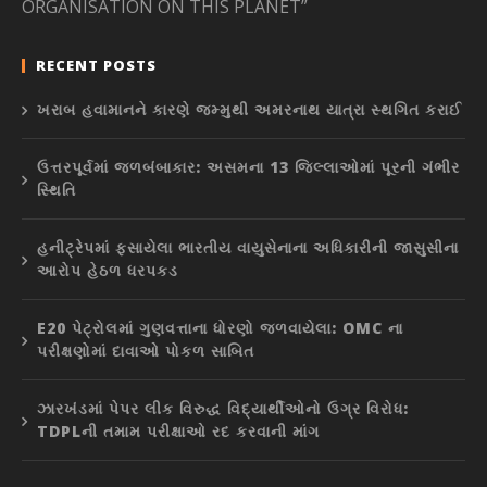
ORGANISATION ON THIS PLANET”
RECENT POSTS
ખરાબ હવામાનને કારણે જમ્મુથી અમરનાથ યાત્રા સ્થગિત કરાઈ
ઉત્તરપૂર્વમાં જળબંબાકાર: અસમના 13 જિલ્લાઓમાં પૂરની ગંભીર
સ્થિતિ
હનીટ્રેપમાં ફસાયેલા ભારતીય વાયુસેનાના અધિકારીની જાસુસીના
આરોપ હેઠળ ધરપકડ
E20 પેટ્રોલમાં ગુણવત્તાના ધોરણો જળવાયેલા: OMC ના
પરીક્ષણોમાં દાવાઓ પોકળ સાબિત
ઝારખંડમાં પેપર લીક વિરુદ્ધ વિદ્યાર્થીઓનો ઉગ્ર વિરોધ:
TDPLની તમામ પરીક્ષાઓ રદ કરવાની માંગ