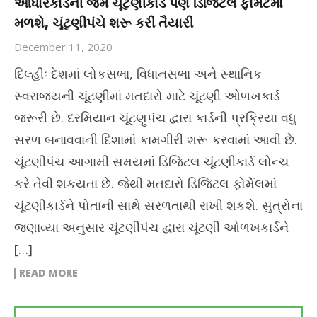
આધારકાર્ડની જેમ ચૂંટણીકાર્ડ પણ ડિજિટલ ફોર્મેટમાં
મળશે, ચૂંટણીપંચે શરૂ કરી તૈયારી
December 11, 2020
દિલ્હીઃ દેશમાં લોકસભા, વિધાનસભા અને સ્થાનિક
સ્વરાજ્યની ચૂંટણીમાં મતદારો માટે ચૂંટણી ઓળખકાર્ડ
જરૂરી છે. દરમિયાન ચૂંટણુપંચ દ્વારા કાર્ડની પ્રક્રિયા વધુ
સરળ બનાવવાની દિશામાં કામગીરી શરૂ કરવામાં આવી છે.
ચૂંટણીપંચ આગામી સમયમાં ડિજિટલ ચૂંટણીકાર્ડ લોન્ચ
કરે તેવી શકયતા છે. જેથી મતદારો ડિજિટલ ફોર્મેલમાં
ચૂંટણીકાર્ડને પોતાની સાથે સરળતાથી રાખી શકશે. સુત્રોના
જણાવ્યા અનુસાર ચૂંટણીપંચ દ્વારા ચૂંટણી ઓળખકાર્ડને
[…]
READ MORE