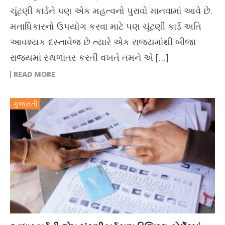
ચૂંટણી કાર્ડને પણ એક મહત્વનો પુરાવો માનવામાં આવે છે.
મતાધિકારનો ઉપયોગ કરવા માટે પણ ચૂંટણી કાર્ડ અતિ
આવશ્યક દસ્તાવેજ છે ત્યારે એક રાજ્યમાંથી બીજા
રાજ્યમાં સ્થળાંતર કરતી વખતે તમને એ […]
READ MORE
ગુજરાતી