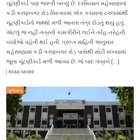
ચૂંટણીકાર્ડ પણ જરૂરી બન્યું છે. દરમિયાન મહેસાણાના
કડી-કરણનગર રોડ વિસ્તારમાં એક કચરાના ઢગલામાંથી
ચૂંટણીકાર્ડનો જથ્થો મળી આવતા તંત્ર દોડતું થયું હતું.
એટલું જ નહીં તંત્રની કામગીરીને લઈને તરેહ-તરેહની
ચર્ચાઓ વહેતી થઈ હતી. પ્રાપ્ત માહિતી અનુસાર
મહેસાણામાં કડી-કરણનગર રોડ પાસેથી મોટી સંખ્યામાં
જૂના ચૂંટણીકાર્ડ મળી આવ્યા છે. જે બાદ તંત્રને […]
READ MORE
ગુજરાત