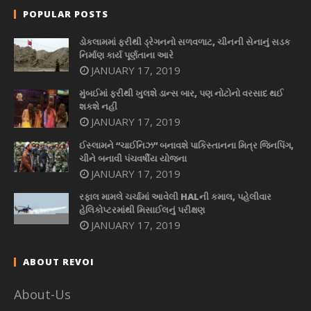
POPULAR POSTS
ડોકલામમાં ફરીથી ડ્રેગનનો સળવળાટ, ચીનની સેનાનું સડક
નિર્માણ કાર્ય પૂર્ણતાના આરે
JANUARY 17, 2019
મુંબઈમાં ફરીથી ખુલશે ડાન્સ બાર, પણ નોટોનો વરસાદ થઈ
શકશે નહીં
JANUARY 17, 2019
ઈસ્લામને “ચાઈનિઝ” બનાવશે પાકિસ્તાનના મિત્ર જિનપિંગ,
ચીને બનાવી પંચવર્ષીય યોજના
JANUARY 17, 2019
રફાલ મામલે ચર્ચામાં આવેલી HALની કમાલ, પહેલીવાર
હેલિકોપ્ટરમાંથી મિસાઈલનું પરીક્ષણ
JANUARY 17, 2019
ABOUT REVOI
About-Us