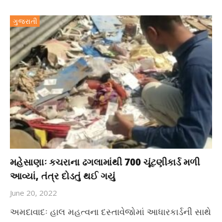
ગુજરાતી
મહેસાણાઃ કચરાના ઢગલામાંથી 700 ચૂંટણીકાર્ડ મળી
આવ્યાં, તંત્ર દોડતું થઈ ગયું
June 20, 2022
અમદાવાદઃ હાલ મહત્વના દસ્તાવેજોમાં આધારકાર્ડની સાથે