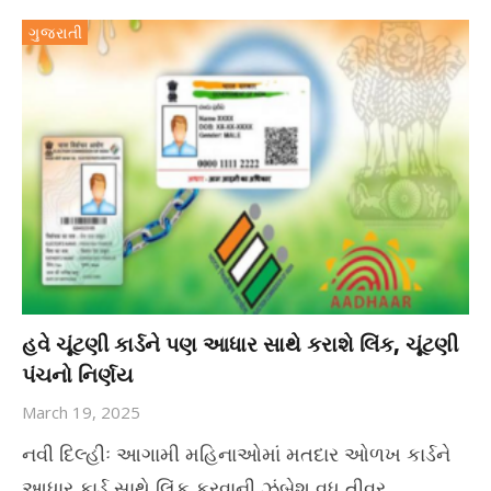
ગુજરાતી
હવે ચૂંટણી કાર્ડને પણ આધાર સાથે કરાશે લિંક, ચૂંટણી
પંચનો નિર્ણય
March 19, 2025
નવી દિલ્હીઃ આગામી મહિનાઓમાં મતદાર ઓળખ કાર્ડને
આધાર કાર્ડ સાથે લિંક કરવાની ઝુંબેશ વધુ તીવ્ર