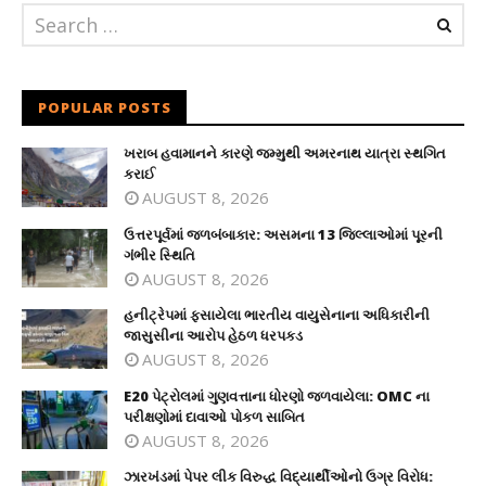
POPULAR POSTS
ખરાબ હવામાનને કારણે જમ્મુથી અમરનાથ યાત્રા સ્થગિત
કરાઈ
AUGUST 8, 2026
ઉત્તરપૂર્વમાં જળબંબાકાર: અસમના 13 જિલ્લાઓમાં પૂરની
ગંભીર સ્થિતિ
AUGUST 8, 2026
હનીટ્રેપમાં ફસાયેલા ભારતીય વાયુસેનાના અધિકારીની
જાસુસીના આરોપ હેઠળ ધરપકડ
AUGUST 8, 2026
E20 પેટ્રોલમાં ગુણવત્તાના ધોરણો જળવાયેલા: OMC ના
પરીક્ષણોમાં દાવાઓ પોકળ સાબિત
AUGUST 8, 2026
ઝારખંડમાં પેપર લીક વિરુદ્ધ વિદ્યાર્થીઓનો ઉગ્ર વિરોધ: