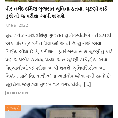
વીર નર્મદ દક્ષિણ ગુજરાત યુનિનો ફતવો, ચૂંટણી કાર્ડ
હશે તો જ પરીક્ષા આપી શકાશે
June 9, 2022
સુરતઃ વીર નર્મદ દક્ષિણ ગુજરાત યુનિવર્સીટીએ પરીક્ષાલક્ષી
એક પરિપત્ર કરીને વિવાદમાં આવી છે. યુનિએ એવો
નિર્ણય લીધો છે કે, પરીક્ષાના ફોર્મ ભરવા સાથે ચૂંટણીનું કાર્ડ
પણ અપલોડ કરાવવું પડશે. અને ચૂંટણી કાર્ડ હોય એવા
વિદ્યાર્થીઓ જ પરીક્ષા આપી શકશે. યુનિવર્સિટીના આ
નિર્ણય સામે વિદ્યાર્થીઓમાં અસંતોષ જોવા મળી રહ્યો છે.
સૂત્રોના જણાવ્યા મુજબ વીર નર્મદ દક્ષિણ […]
READ MORE
ગુજરાતી