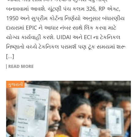
બનાવવામાં આવશે. ચૂંટણી પંચ કલમ 326, RP એક્ટ,
1950 અને સુપ્રીમ કોર્ટના નિર્ણયો અનુસાર બંધારણીય
દાયરામાં EPIC ને આધાર નંબર સાથે લિંક કરવા માટે
યોગ્ય કાર્યવાહી કરશે. UIDAI અને ECI ના ટેકનિકલ
નિષ્ણાતો વચ્ચે ટેકનિકલ પરામર્શ પણ ટૂંક સમયમાં શરૂ
[…]
READ MORE
ગુજરાતી