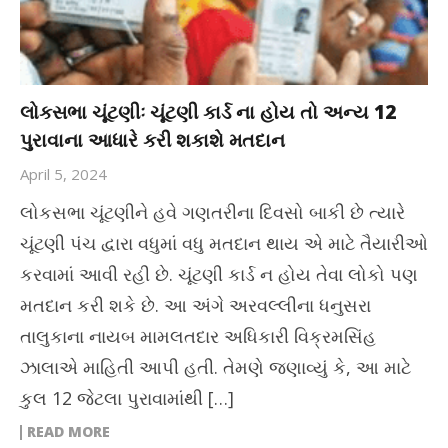
લોકસભા ચૂંટણીઃ ચૂંટણી કાર્ડ ના હોય તો અન્ય 12
પુરાવાના આધારે કરી શકાશે મતદાન
April 5, 2024
લોકસભા ચૂંટણીને હવે ગણતરીના દિવસો બાકી છે ત્યારે
ચૂંટણી પંચ દ્વારા વધુમાં વધુ મતદાન થાય એ માટે તૈયારીઓ
કરવામાં આવી રહી છે. ચૂંટણી કાર્ડ ન હોય તેવા લોકો પણ
મતદાન કરી શકે છે. આ અંગે અરવલ્લીના ધનુસરા
તાલુકાના નાયબ મામલતદાર અધિકારી વિક્રમસિંહ
ઝાલાએ માહિતી આપી હતી. તેમણે જણાવ્યું કે, આ માટે
કુલ 12 જેટલા પુરાવામાંથી […]
READ MORE