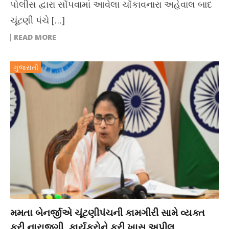
પોલીસ દ્વારા સોંપવામાં આવેલા ચોંકાવનારા અહેવાલ બાદ
ચૂંટણી પંચે […]
READ MORE
ગુજરાતી
મમતા બેનર્જીએ ચૂંટણીપંચની કામગીરી સામે વ્યક્ત
કરી નારાજગી, કાર્યકરોને કરી ખાસ અપીલ