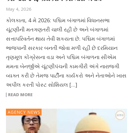
May 4, 2026
કોલકાતા, 4 મે 2026: પશ્ચિમ બંગાળમાં વિધાનસભા
ચૂંટણીની મતગણતરી ચાલી રહી છે અને બંગાળમાં
સત્તાપરિવર્તન થાય તેવી શકયતા છે. પશ્ચિમ બંગાળમાં
ભાજપાની સરકાર બનતી જોવા મળી રહી છે દરમિયાન
તૃણમૂલ કોંગ્રેસના વડા અને પશ્ચિમ બંગાળના સીએમ
મમતા બેનર્જીએ ચૂંટણીપંચની કામગીરી અંગે નારાજગી
વ્યક્ત કરી છે તેમજ પાર્ટીના કાર્યકરો અને નેતાઓને ખાસ
અપીલ કરતી પોસ્ટ સોશિયલ […]
READ MORE
AGENCY NEWS