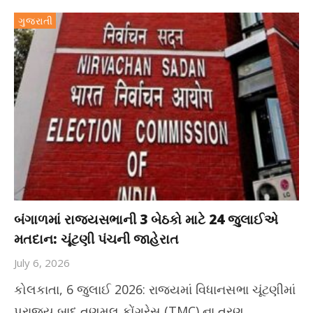
ગુજરાતી
બંગાળમાં રાજ્યસભાની 3 બેઠકો માટે 24 જુલાઈએ
મતદાન: ચૂંટણી પંચની જાહેરાત
July 6, 2026
કોલકાતા, 6 જુલાઈ 2026: રાજ્યમાં વિધાનસભા ચૂંટણીમાં
પરાજય બાદ તૃણમૂલ કોંગ્રેસ (TMC) ના ત્રણ