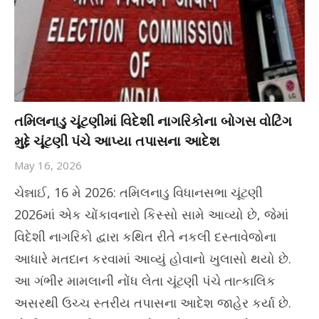
તમિલનાડુ ચૂંટણીમાં વિદેશી નાગરિકોના બોગસ વોટિંગ
મુદ્દે ચૂંટણી પંચે આપ્યા તપાસના આદેશ
May 16, 2026
ચેન્નાઈ, 16 મે 2026: તમિલનાડુ વિધાનસભા ચૂંટણી
2026માં એક ચોંકાવનારો કિસ્સો સામે આવ્યો છે, જેમાં
વિદેશી નાગરિકો દ્વારા કથિત રીતે નકલી દસ્તાવેજોના
આધારે મતદાન કરવામાં આવ્યું હોવાનો ખુલાસો થયો છે.
આ ગંભીર મામલાની નોંધ લેતા ચૂંટણી પંચે તાત્કાલિક
અસરથી ઉચ્ચ સ્તરીય તપાસના આદેશ જાહેર કર્યા છે.