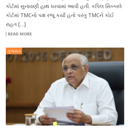
કોર્ટમાં સુનાવણી હાથ ધરવામાં આવી હતી. કપિલ સિબ્બલે
કોર્ટમાં TMCનો પક્ષ રજૂ કર્યો હતો પરંતુ TMCને કોઈ
રાહત […]
READ MORE
ગુજરાત