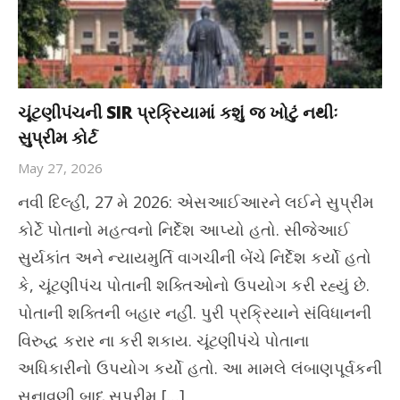
ચૂંટણીપંચની SIR પ્રક્રિયામાં કશું જ ખોટું નથીઃ
સુપ્રીમ કોર્ટ
May 27, 2026
નવી દિલ્હી, 27 મે 2026: એસઆઈઆરને લઈને સુપ્રીમ
કોર્ટે પોતાનો મહત્વનો નિર્દેશ આપ્યો હતો. સીજેઆઈ
સુર્યકાંત અને ન્યાયમુર્તિ વાગચીની બેંચે નિર્દેશ કર્યો હતો
કે, ચૂંટણીપંચ પોતાની શક્તિઓનો ઉપયોગ કરી રહ્યું છે.
પોતાની શક્તિની બહાર નહીં. પુરી પ્રક્રિયાને સંવિધાનની
વિરુદ્ધ કરાર ના કરી શકાય. ચૂંટણીપંચે પોતાના
અધિકારીનો ઉપયોગ કર્યો હતો. આ મામલે લંબાણપૂર્વકની
સુનાવણી બાદ સુપ્રીમ […]