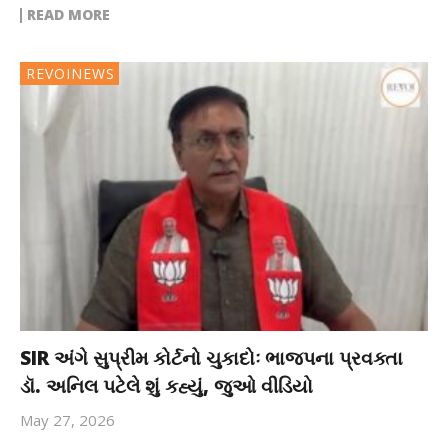
READ MORE
REVOINEWS
SIR અંગે સુપ્રીમ કોર્ટનો ચુકાદોઃ ભાજપના પ્રવક્તા
ડૉ. અનિલ પટેલે શું કહ્યું, જુઓ વીડિયો
May 27, 2026