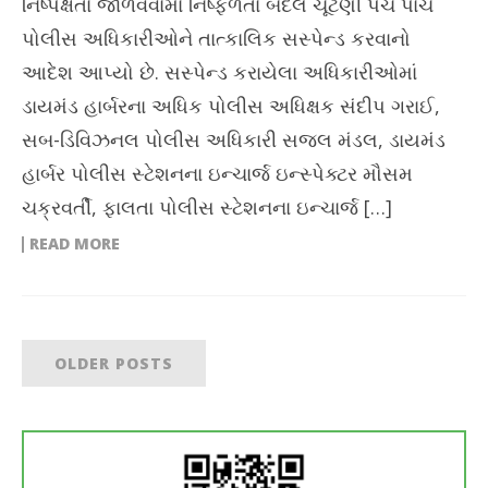
નિષ્પક્ષતા જાળવવામાં નિષ્ફળતા બદલ ચૂંટણી પંચે પાંચ
પોલીસ અધિકારીઓને તાત્કાલિક સસ્પેન્ડ કરવાનો
આદેશ આપ્યો છે. સસ્પેન્ડ કરાયેલા અધિકારીઓમાં
ડાયમંડ હાર્બરના અધિક પોલીસ અધિક્ષક સંદીપ ગરાઈ,
સબ-ડિવિઝનલ પોલીસ અધિકારી સજલ મંડલ, ડાયમંડ
હાર્બર પોલીસ સ્ટેશનના ઇન્ચાર્જ ઇન્સ્પેક્ટર મૌસમ
ચક્રવર્તી, ફાલતા પોલીસ સ્ટેશનના ઇન્ચાર્જ […]
READ MORE
OLDER POSTS