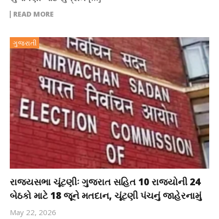
READ MORE
ગુજરાતી
રાજ્યસભા ચૂંટણીઃ ગુજરાત સહિત 10 રાજ્યોની 24
બેઠકો માટે 18 જૂને મતદાન, ચૂંટણી પંચનું જાહેરનામું
May 22, 2026