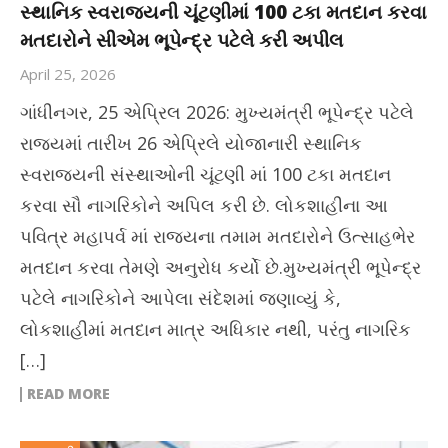
સ્થાનિક સ્વરાજ્યની ચૂંટણીમાં 100 ટકા મતદાન કરવા
મતદારોને સીએમ ભૂપેન્દ્ર પટેલે કરી અપીલ
April 25, 2026
ગાંધીનગર, 25 એપ્રિલ 2026: મુખ્યમંત્રી ભૂપેન્દ્ર પટેલે
રાજ્યમાં તારીખ 26 એપ્રિલે યોજાનારી સ્થાનિક
સ્વરાજ્યની સંસ્થાઓની ચૂંટણી માં 100 ટકા મતદાન
કરવા સૌ નાગરિકોને અપિલ કરી છે. લોકશાહીના આ
પવિત્ર મહાપર્વ માં રાજ્યના તમામ મતદારોને ઉત્સાહભેર
મતદાન કરવા તેમણે અનુરોધ કર્યો છે.મુખ્યમંત્રી ભૂપેન્દ્ર
પટેલે નાગરિકોને આપેલા સંદેશમાં જણાવ્યું કે,
લોકશાહીમાં મતદાન માત્ર અધિકાર નથી, પરંતુ નાગરિક
[…]
READ MORE