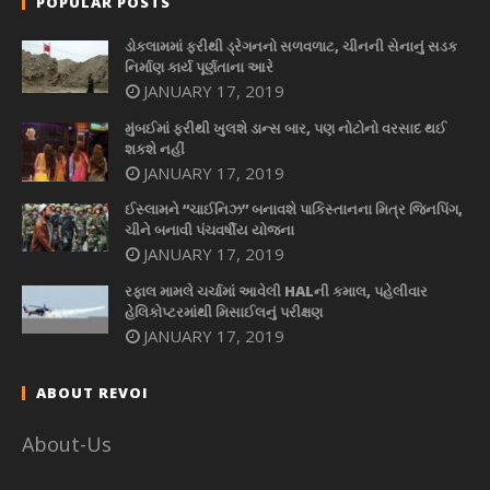
POPULAR POSTS
ડોકલામમાં ફરીથી ડ્રેગનનો સળવળાટ, ચીનની સેનાનું સડક
નિર્માણ કાર્ય પૂર્ણતાના આરે
JANUARY 17, 2019
મુંબઈમાં ફરીથી ખુલશે ડાન્સ બાર, પણ નોટોનો વરસાદ થઈ
શકશે નહીં
JANUARY 17, 2019
ઈસ્લામને “ચાઈનિઝ” બનાવશે પાકિસ્તાનના મિત્ર જિનપિંગ,
ચીને બનાવી પંચવર્ષીય યોજના
JANUARY 17, 2019
રફાલ મામલે ચર્ચામાં આવેલી HALની કમાલ, પહેલીવાર
હેલિકોપ્ટરમાંથી મિસાઈલનું પરીક્ષણ
JANUARY 17, 2019
ABOUT REVOI
About-Us