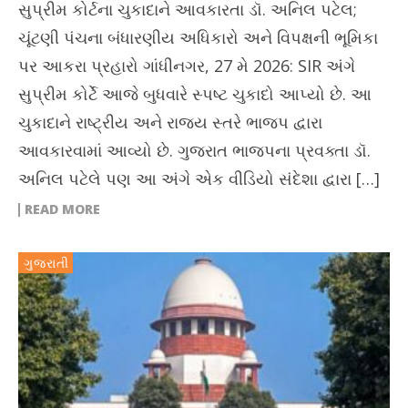
સુપ્રીમ કોર્ટના ચુકાદાને આવકારતા ડૉ. અનિલ પટેલ;
ચૂંટણી પંચના બંધારણીય અધિકારો અને વિપક્ષની ભૂમિકા
પર આકરા પ્રહારો ગાંધીનગર, 27 મે 2026: SIR અંગે
સુપ્રીમ કોર્ટે આજે બુધવારે સ્પષ્ટ ચુકાદો આપ્યો છે. આ
ચુકાદાને રાષ્ટ્રીય અને રાજ્ય સ્તરે ભાજપ દ્વારા
આવકારવામાં આવ્યો છે. ગુજરાત ભાજપના પ્રવક્તા ડૉ.
અનિલ પટેલે પણ આ અંગે એક વીડિયો સંદેશા દ્વારા […]
READ MORE
ગુજરાતી