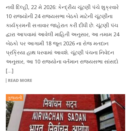
નવી દિલ્હી, 22 મે 2026: કેન્દ્રીય ચૂંટણી પંચે શુક્રવારે
10 રાજ્યોની 24 રાજ્યસભા બેઠકો માટેની ચૂંટણીના
કાર્યક્રમની સત્તાવાર જાહેરાત કરી દીધી છે. ચૂંટણી પંચ
દ્વારા આપવામાં આવેલી માહિતી અનુસાર, આ તમામ 24
બેઠકો પર આગામી 18 જૂન 2026 ના રોજ મતદાન
પ્રક્રિયા હાથ ધરવામાં આવશે. ચૂંટણી પંચના નિવેદન
અનુસાર, આ 10 રાજ્યોના વર્તમાન રાજ્યસભા સાંસદો
[…]
READ MORE
ગુજરાતી