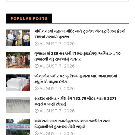
POPULAR POSTS
ગાંધીનગરમાં મહાત્મા મંદિર ખાતે ટ્રાવેલ એન્ડ ટુરિઝમ ફેરનો
CMએ કરાવ્યો પ્રારંભ
AUGUST 7, 2026
ગુજરાતમાં 289 સરકારી ITIમાં વૃક્ષારોપણ અભિયાન, 10
હજારથી વધુ રોપાઓનું વાવેતર
AUGUST 7, 2026
એનાલોગ પનીર પર પ્રતિબંધ મુકાયા બાદ અમદાવાદમાં
મ્યુનિએ પાડ્યા દરોડા
AUGUST 7, 2026
સરદાર સરોવર નર્મદા ડેમ 132.70 મીટર ભરાતા 3271
ક્યુસેક પાણી છોડાયું
AUGUST 7, 2026
વડોદરામાં રાજા રામમોહનરાય શાળા જર્જરિત થતાં
વિદ્યાર્થીઓ દુકાનમાં બેસી ભણશે
AUGUST 7, 2026