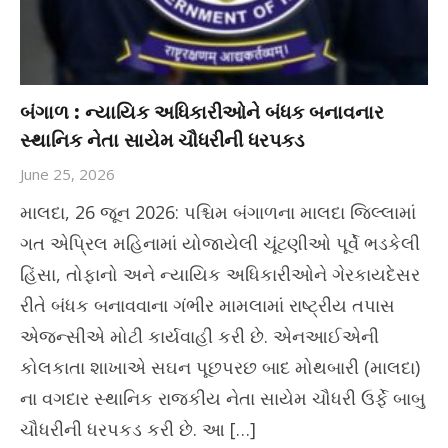
બંગાળ : ન્યાયિક અધિકારીઓને બંધક બનાવનાર
સ્થાનિક નેતા સાયેમ ચૌધરીની ધરપકડ
June 25, 2026
માલદા, 26 જૂન 2026: પશ્ચિમ બંગાળના માલદા જિલ્લામાં
ગત એપ્રિલ મહિનામાં યોજાયેલી ચૂંટણીઓ પૂર્વે ભડકેલી
હિંસા, તોફાનો અને ન્યાયિક અધિકારીઓને ગેરકાયદેસર
રીતે બંધક બનાવવાના ગંભીર મામલામાં રાષ્ટ્રીય તપાસ
એજન્સીએ મોટી કાર્યવાહી કરી છે. એનઆઈએની
કોલકાતા શાખાએ સઘન પૂછપરછ બાદ મોથબારી (માલદા)
ના વગદાર સ્થાનિક રાજકીય નેતા સાયેમ ચૌધરી ઉર્ફે બાબુ
ચૌધરીની ધરપકડ કરી છે. આ […]