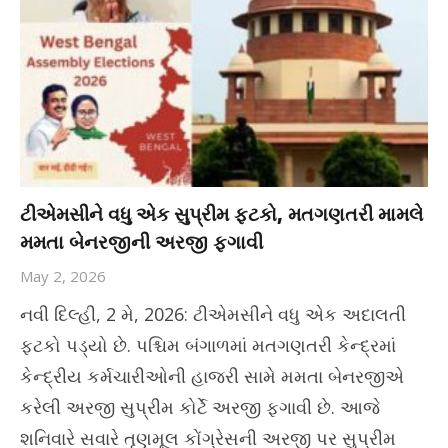
ટીએમસીને વધુ એક સુપ્રીમ ફટકો, મતગણતરી મામલે
મમતા બેનરજીની અરજી ફગાવી
May 2, 2026
નવી દિલ્હી, 2 મે, 2026: ટીએમસીને વધુ એક અદાલતી
ફટકો પડ્યો છે. પશ્ચિમ બંગાળમાં મતગણતરી કેન્દ્રમાં
કેન્દ્રીય કર્મચારીઓની હાજરી સામે મમતા બેનરજીએ
કરેલી અરજી સુપ્રીમ કોર્ટે અરજી ફગાવી છે. આજે
શનિવારે સવારે તૃણમૂલ કોંગ્રેસની અરજી પર સુપ્રીમ