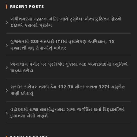
RECENT POSTS
ગાંધીનગરમાં મહાત્મા મંદિર ખાતે ટ્રાવેલ એન્ડ ટુરિઝમ ફેરનો
CMએ કરાવ્યો પ્રારંભ
ગુજરાતમાં 289 સરકારી ITIમાં વૃક્ષારોપણ અભિયાન, 10
હજારથી વધુ રોપાઓનું વાવેતર
એનાલોગ પનીર પર પ્રતિબંધ મુકાયા બાદ અમદાવાદમાં મ્યુનિએ
પાડ્યા દરોડા
સરદાર સરોવર નર્મદા ડેમ 132.70 મીટર ભરાતા 3271 ક્યુસેક
પાણી છોડાયું
વડોદરામાં રાજા રામમોહનરાય શાળા જર્જરિત થતાં વિદ્યાર્થીઓ
દુકાનમાં બેસી ભણશે