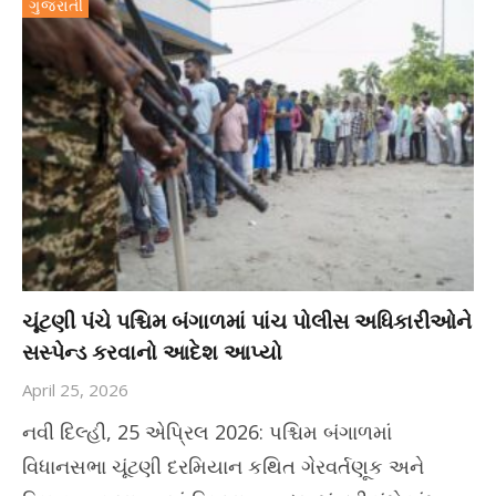
ગુજરાતી
ચૂંટણી પંચે પશ્ચિમ બંગાળમાં પાંચ પોલીસ અધિકારીઓને
સસ્પેન્ડ કરવાનો આદેશ આપ્યો
April 25, 2026
નવી દિલ્હી, 25 એપ્રિલ 2026: પશ્ચિમ બંગાળમાં
વિધાનસભા ચૂંટણી દરમિયાન કથિત ગેરવર્તણૂક અને