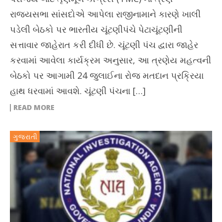
રાજ્યસભા સાંસદોએ આપેલા રાજીનામાને કારણે ખાલી
પડેલી બેઠકો પર ભારતીય ચૂંટણીપંચે પેટાચૂંટણીની
સત્તાવાર જાહેરાત કરી દીધી છે. ચૂંટણી પંચ દ્વારા જાહેર
કરવામાં આવેલા કાર્યક્રમ અનુસાર, આ ત્રણેય મહત્વની
બેઠકો પર આગામી 24 જુલાઈના રોજ મતદાન પ્રક્રિયા
હાથ ધરવામાં આવશે. ચૂંટણી પંચના […]
READ MORE
ગુજરાતી