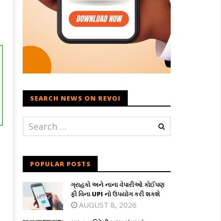
SEARCH NEWS ON REVOI
POPULAR POSTS
ગ્રાહકો અને નાના વેપારીઓ કોઈપણ
ફી વિના UPI નો ઉપયોગ કરી શકશે
AUGUST 8, 2026