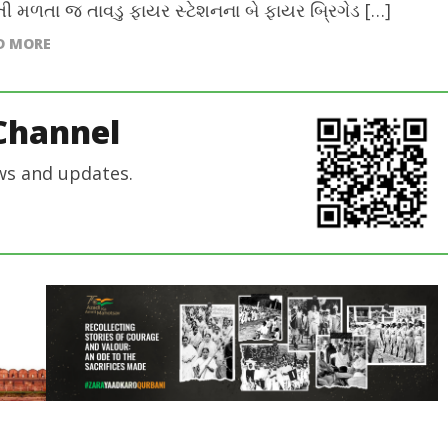
તી મળતા જ તાવડુ ફાયર સ્ટેશનના બે ફાયર બ્રિગેડ […]
D MORE
Channel
ws and updates.