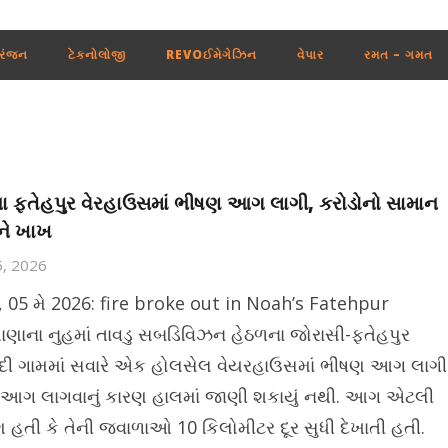
રંજન
ટેકનોલોજી
REVOઈમેગેઝિન
વેપાર
રમત – ગમત
ા ફતેહપુર વેરહાઉસમાં ભીષણ આગ લાગી, કરોડોનો સામાન
ને ખાખ
5, 2026
ુ, 05 મે 2026: fire broke out in Noah’s Fatehpur
ાણાના નુહમાં તાવડુ સબડિવિઝન હેઠળના જોરાસી-ફતેહપુર
ી ગામમાં સવારે એક હોલસેલ વેયરહાઉસમાં ભીષણ આગ લાગી
 આગ લાગવાનું કારણ હાલમાં જાણી શકાયું નથી. આગ એટલી
 હતી કે તેની જ્વાળાઓ 10 કિલોમીટર દૂર સુધી દેખાતી હતી.