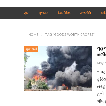
હોમ
ગુજરાત
દેશ-વિદેશ
રાજનીતિ
મનો
HOME
TAG "GOODS WORTH CRORES"
નૂહન
ગુજરાતી
બળી
May 
તાવડ
હરિય
સરહદ
હતી.
ભીષણ