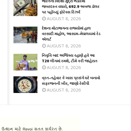
ભારતના વિદેશી મુદ્રા ભંડારમાં
જબરદસ્ત વધારો, 692.9 અબજ ડૉલર
પર પહોંચ્યું ફોરેક્સ રિઝર્વ
AUGUST 8, 2026
દેશના મોટાભાગના રાજ્યોમાં હાલ
વરસાદી માહોલ, આસામ-મેઘાલયમાં રેડ
એલર્ટ
AUGUST 8, 2026
નિવૃત્તિ બાદ અજિંક્ય રહાણે હવે આ
T20 લીગમાં રમશે, ટીમે કરી જાહેરાત
AUGUST 8, 2026
વ્રત-તહેવાર કે ખાસ પ્રસંગે ઘરે બનાવો
સફરજનની ખીર, જાણો રેસીપી
AUGUST 8, 2026