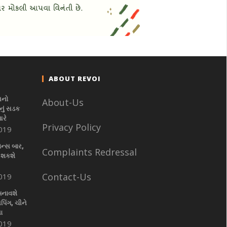
ABOUT REVOI
નનો
About-Us
ું સડક
આરે
Privacy Policy
019
ાન્સ બાર,
Complaints Redressal
 શકશે
Contact-Us
019
બનાવશે
પિંગ, ચીને
ા
019