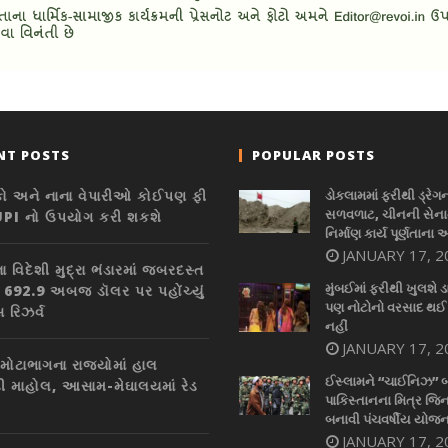
NT POSTS
POPULAR POSTS
કો અને નાના વેપારીઓ કોઈપણ ફી
ડોકલામમાં ફરીથી ડ્રેગ
સળવળાટ, ચીનની સેનાન
UPI નો ઉપયોગ કરી શકશે
નિર્માણ કાર્ય પૂર્ણતાના 
JANUARY 17, 2
 વિદેશી મુદ્રા ભંડારમાં જબરદસ્ત
મુંબઈમાં ફરીથી ખુલશે ડ
, 692.9 અબજ ડૉલર પર પહોંચ્યું
પણ નોટોનો વરસાદ થઈ
સ રિઝર્વ
નહીં
JANUARY 17, 2
 મોટાભાગના રાજ્યોમાં હાલ
ઈસ્લામને “ચાઈનિઝ” 
ી માહોલ, આસામ-મેઘાલયમાં રેડ
પાકિસ્તાનના મિત્ર જિન
બનાવી પંચવર્ષીય યોજન
JANUARY 17, 2