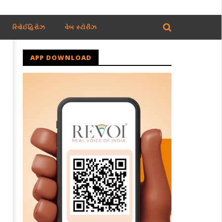
રિવોઈહિરોઝ
વેબ સ્ટોરીઝ
APP DOWNLOAD