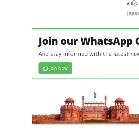
માહિ
REA
Join our WhatsApp 
And stay informed with the latest ne
Join Now