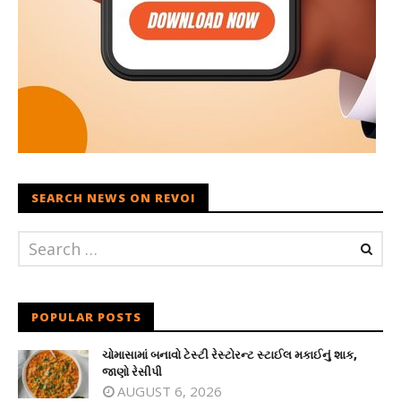
SEARCH NEWS ON REVOI
POPULAR POSTS
ચોમાસામાં બનાવો ટેસ્ટી રેસ્ટોરન્ટ સ્ટાઈલ મકાઈનું શાક,
જાણો રેસીપી
AUGUST 6, 2026