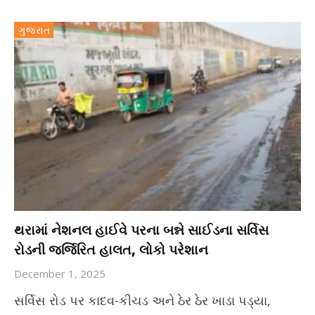
ગુજરાત
થરામાં નેશનલ હાઈવે પરના બન્ને સાઈડના સર્વિસ
રોડની જર્જિરિત હાલત, લોકો પરેશાન
December 1, 2025
સર્વિસ રોડ પર કાદવ-કીચડ અને ઠેર ઠેર ખાડા પડ્યા,