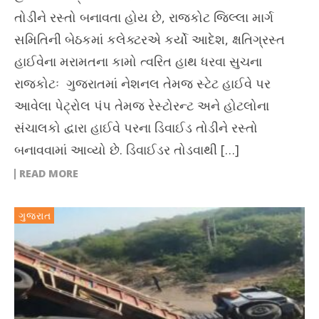
તોડીને રસ્તો બનાવતા હોય છે, રાજકોટ જિલ્લા માર્ગ
સમિતિની બેઠકમાં કલેક્ટરએ કર્યો આદેશ, ક્ષતિગ્રસ્ત
હાઈવેના મરામતના કામો ત્વરિત હાથ ધરવા સુચના
રાજકોટઃ ગુજરાતમાં નેશનલ તેમજ સ્ટેટ હાઈવે પર
આવેલા પેટ્રોલ પંપ તેમજ રેસ્ટોરન્ટ અને હોટલોના
સંચાલકો દ્વારા હાઈવે પરના ડિવાઈડ તોડીને રસ્તો
બનાવવામાં આવ્યો છે. ડિવાઈડર તોડવાથી […]
READ MORE
ગુજરાત