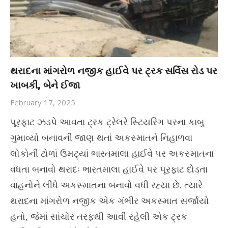
થરાદના માંગરોળ નજીક હાઈવે પર ટ્રક સર્વિસ રોડ પર
ખાબકી, બેને ઈજા
February 17, 2025
પૂરફાટ ઝડપે આવતા ટ્રક ટ્રેલરે સ્ટિયરિંગ પરના કાબુ
ગુમાવ્યો બનાવની જાણ થતાં અકસ્માતને નિહાળવા
લોકોની ટોળાં ઉમટ્યાં ભારતમાલા હાઈવે પર અકસ્માતના
વધતા બનાવો થરાદઃ ભારતમાલા હાઈવે પર પૂરફાટ દોડતા
વાહનોને લીધે અકસ્માતના બનાવો વધી રહ્યા છે. ત્યારે
થરાદના માંગરોળ નજીક એક ગંભીર અકસ્માત સર્જાયો
હતો, જેમાં સાંચોર તરફથી આવી રહેલી એક ટ્રક