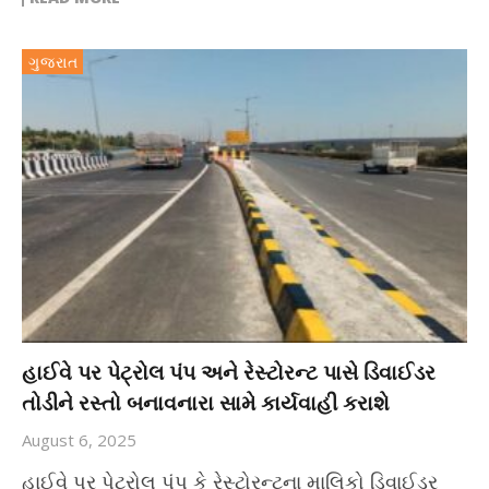
ગુજરાત
હાઈવે પર પેટ્રોલ પંપ અને રેસ્ટોરન્ટ પાસે ડિવાઈડર
તોડીને રસ્તો બનાવનારા સામે કાર્યવાહી કરાશે
August 6, 2025
હાઈવે પર પેટ્રોલ પંપ કે રેસ્ટોરન્ટના માલિકો ડિવાઈડર