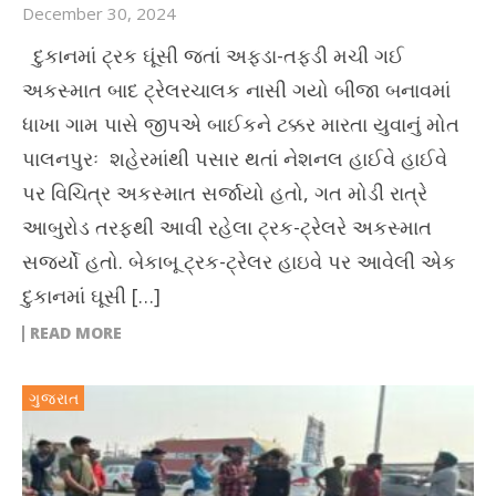
December 30, 2024
દુકાનમાં ટ્રક ઘૂંસી જતાં અફડા-તફડી મચી ગઈ
અકસ્માત બાદ ટ્રેલરચાલક નાસી ગયો બીજા બનાવમાં
ધાખા ગામ પાસે જીપએ બાઈકને ટક્કર મારતા યુવાનું મોત
પાલનપુરઃ શહેરમાંથી પસાર થતાં નેશનલ હાઈવે હાઈવે
પર વિચિત્ર અકસ્માત સર્જાયો હતો, ગત મોડી રાત્રે
આબુરોડ તરફથી આવી રહેલા ટ્રક-ટ્રેલરે અકસ્માત
સર્જ્યો હતો. બેકાબૂ ટ્રક-ટ્રેલર હાઇવે પર આવેલી એક
દુકાનમાં ઘૂસી […]
READ MORE
ગુજરાત