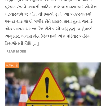
પૂરપાટ ઝડપે આવતી અર્ટિગા કાર અથડાતાં ચાર લોકોનાં
ઘટનાસ્થળે જ મોત નીપજ્યાં હતાં. આ અકસ્માતમાં
અન્ય ચાર લોકો ગંભીર રીતે ઘાયલ થયા હતા, જ્યારે
એક બાળક ચમત્કારિક રીતે બચી ગયું હતું. અહેવાલો
અનુસાર, બનાસકાંઠા જિલ્લાનો એક પરિવાર અસ્થિ
વિસર્જનની વિધિ […]
READ MORE
ગુજરાતી