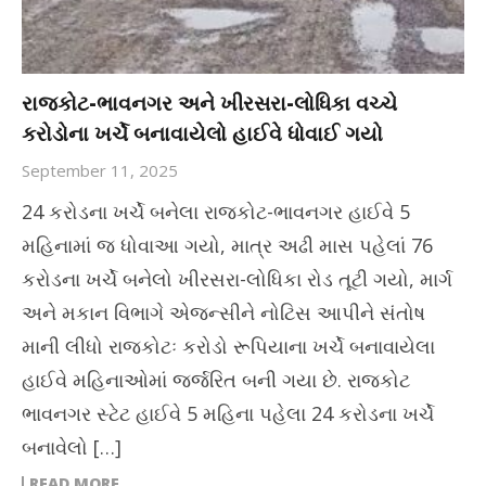
રાજકોટ-ભાવનગર અને ખીરસરા-લોધિકા વચ્ચે
કરોડોના ખર્ચે બનાવાયેલો હાઈવે ધોવાઈ ગયો
September 11, 2025
24 કરોડના ખર્ચે બનેલા રાજકોટ-ભાવનગર હાઈવે 5
મહિનામાં જ ધોવાઆ ગયો, માત્ર અઢી માસ પહેલાં 76
કરોડના ખર્ચે બનેલો ખીરસરા-લોધિકા રોડ તૂટી ગયો, માર્ગ
અને મકાન વિભાગે એજન્સીને નોટિસ આપીને સંતોષ
માની લીધો રાજકોટઃ કરોડો રૂપિયાના ખર્ચે બનાવાયેલા
હાઈવે મહિનાઓમાં જર્જરિત બની ગયા છે. રાજકોટ
ભાવનગર સ્ટેટ હાઈવે 5 મહિના પહેલા 24 કરોડના ખર્ચે
બનાવેલો […]
READ MORE