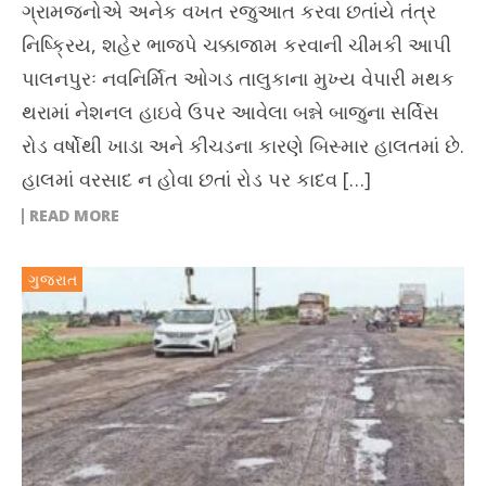
ગ્રામજનોએ અનેક વખત રજુઆત કરવા છતાંયે તંત્ર
નિષ્ક્રિય, શહેર ભાજપે ચક્કાજામ કરવાની ચીમકી આપી
પાલનપુરઃ નવનિર્મિત ઓગડ તાલુકાના મુખ્ય વેપારી મથક
થરામાં નેશનલ હાઇવે ઉપર આવેલા બન્ને બાજુના સર્વિસ
રોડ વર્ષોથી ખાડા અને કીચડના કારણે બિસ્માર હાલતમાં છે.
હાલમાં વરસાદ ન હોવા છતાં રોડ પર કાદવ […]
READ MORE
ગુજરાત