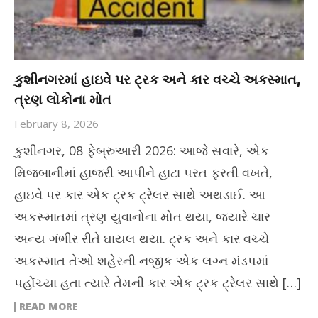
કુશીનગરમાં હાઇવે પર ટ્રક અને કાર વચ્ચે અકસ્માત,
ત્રણ લોકોના મોત
February 8, 2026
કુશીનગર, 08 ફેબ્રુઆરી 2026: આજે સવારે, એક
મિજબાનીમાં હાજરી આપીને હાટા પરત ફરતી વખતે,
હાઇવે પર કાર એક ટ્રક ટ્રેલર સાથે અથડાઈ. આ
અકસ્માતમાં ત્રણ યુવાનોના મોત થયા, જ્યારે ચાર
અન્ય ગંભીર રીતે ઘાયલ થયા. ટ્રક અને કાર વચ્ચે
અકસ્માત તેઓ શહેરની નજીક એક લગ્ન મંડપમાં
પહોંચ્યા હતા ત્યારે તેમની કાર એક ટ્રક ટ્રેલર સાથે […]
READ MORE