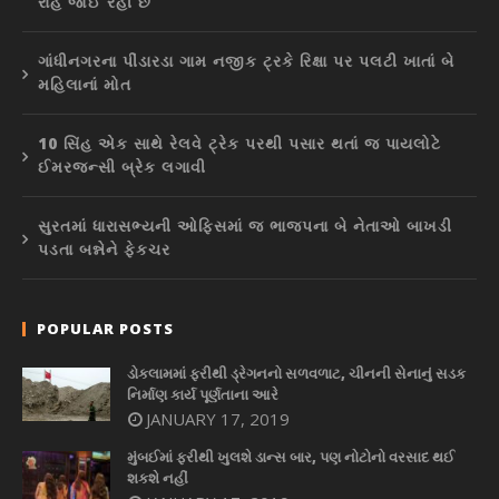
રાહ જોઈ રહી છે
ગાંધીનગરના પીંડારડા ગામ નજીક ટ્રકે રિક્ષા પર પલટી ખાતાં બે
મહિલાનાં મોત
10 સિંહ એક સાથે રેલવે ટ્રેક પરથી પસાર થતાં જ પાયલોટે
ઈમરજન્સી બ્રેક લગાવી
સુરતમાં ધારાસભ્યની ઓફિસમાં જ ભાજપના બે નેતાઓ બાખડી
પડતા બન્નેને ફેકચર
POPULAR POSTS
ડોકલામમાં ફરીથી ડ્રેગનનો સળવળાટ, ચીનની સેનાનું સડક
નિર્માણ કાર્ય પૂર્ણતાના આરે
JANUARY 17, 2019
મુંબઈમાં ફરીથી ખુલશે ડાન્સ બાર, પણ નોટોનો વરસાદ થઈ
શકશે નહીં