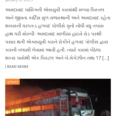
અમદાવાદ પાસિંગની એસયુવી કારમાંથી મળ્યા પિસ્તલ
અને જીવતા કાર્ટિંસ મુળ રાજસ્થાની અને અમદાવાદ રહેતા
શખસની ધરપકડ હળવદ પોલીસે ગુનોં નોંધી વધુ તપાસ
હાથ ધરી મોરબીઃ અમદાવાદ માળીયા હાઇવે રોડ પરથી
પસાર થતી એક્સયુવી કારને રોકીને હળવદ પોલીસ દ્વારા
કારની તલાસી લેવામાં આવી હતી. ત્યારે કારમાં બેઠેલા
શખ્સ પાસેથી એક પિસ્ટલ અને બે મેગેઝીન તથા 17 […]
READ MORE
ગુજરાત