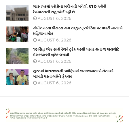
ભાવનગરમાં કરોડોના ખર્ચે નવી બનેલી RTO કચેરી
ઉદઘાટનની રાહ જોઈ રહી છે
AUGUST 6, 2026
ગાંધીનગરના પીંડારડા ગામ નજીક ટ્રકે રિક્ષા પર પલટી ખાતાં બે
મહિલાનાં મોત
AUGUST 6, 2026
10 સિંહ એક સાથે રેલવે ટ્રેક પરથી પસાર થતાં જ પાયલોટે
ઈમરજન્સી બ્રેક લગાવી
AUGUST 6, 2026
સુરતમાં ધારાસભ્યની ઓફિસમાં જ ભાજપના બે નેતાઓ
બાખડી પડતા બન્નેને ફેકચર
AUGUST 6, 2026