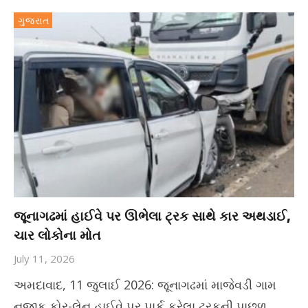
ગુજરાત
જૂનાગઢમાં હાઈવે પર ઊભેલા ટ્રક સાથે કાર અથડાઈ,
ચાર લોકોના મોત
July 11, 2026
અમદાવાદ, 11 જુલાઈ 2026: જૂનાગઢમાં માજેવડી ગામ
નજીક ફોર-લેન હાઈવે પર પાર્ક કરેલા ટ્રકની પાછળ