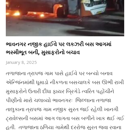
ભાવનગર નજીક હાઈવે પર લકઝરી બસ આગમાં
ભસ્મીભૂત બની, મુસાફરોનો બચાવ
January 8, 2025
તળાજાના ત્રાપજ ગામ પાસે હાઈવે પર બન્યો બનાવ
એન્જિંનમાંથી ધૂમાડો નીકળતા બસચાલકે બસ ઊભી રાખી
મુસાફરોને ઉતારી દીધા ફાયર બ્રિગેડે ત્વરિત પહોંચીને
પીણીનો મારો ચલાવ્યો ભાવનગરઃ જિલ્લાના તળાજા
તાલુકાના ત્રાપજ ગામ નજીક સુરત જઈ રહેલી ખાનગી
ટ્રાવેલ્સની બસમાં આગ લાગતા બસ બળીને ખાક થઈ ગઈ
હતી. તળાજાના ઠળિયા ગામેથી દરરોજ સુરત જવા રવાના