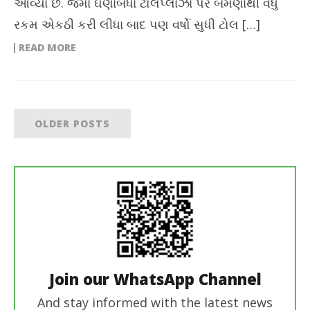
આવ્યા છે. જેમાં ઘણાબધા ટોલપ્લાઝા પર બમણાથી વધુ
રકમ એકઠી કરી લીધા બાદ પણ વર્ષો સુધી ટોલ […]
READ MORE
OLDER POSTS
Join our WhatsApp Channel
And stay informed with the latest news