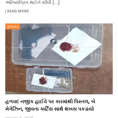
અનિયંત્રિત થઈને સીધી […]
READ MORE
ગુજરાત
હળવદ નજીક હાઈવે પર કારમાંથી પિસ્તલ, બે
મેગેઝિન, જીવતા કાર્ટિંસ સાથે શખસ પકડાયો
January 8, 2025