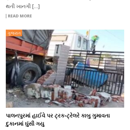
થતી ખાનગી […]
READ MORE
ગુજરાત
પાલનપુરમાં હાઈવે પર ટ્રક-ટ્રેલરે કાબુ ગુમાવતા
દુકાનમાં ઘુંસી ગયુ