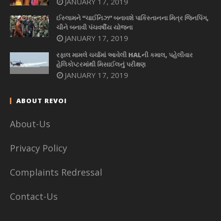
JANUARY 17, 2019
ઈસ્લામને “ચાઈનિઝ” બનાવશે પાકિસ્તાનના મિત્ર જિનપિંગ,
ચીને બનાવી પંચવર્ષીય યોજના
JANUARY 17, 2019
રફાલ મામલે ચર્ચામાં આવેલી HALની કમાલ, પહેલીવાર
હેલિકોપ્ટરમાંથી મિસાઈલનું પરીક્ષણ
JANUARY 17, 2019
ABOUT REVOI
About-Us
Privacy Policy
Complaints Redressal
Contact-Us