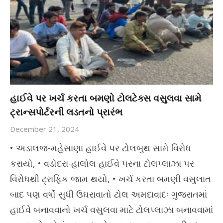
હાઈવે પર ખર્ચ કરતા બમણો ટોલટેક્સ વસુલવા સામે
ટ્રાન્સપોર્ટરની લડતનો પ્રારંભ
December 21, 2024
• અડાલજ-મહેસાણા હાઈવે પર ટોલબુથ સામે વિરોધ
કરાયો, • વડોદરા-હાલોલ હાઈવે પરના ટોલપ્લાઝા પર
વિરોધથી ટ્રાફિક જામ થયો, • ખર્ચ કરતા બમણી વસુલાત
બાદ પણ વર્ષો સુધી ઉઘરાવાતો ટોલ અમદાવાદઃ ગુજરાતમાં
હાઈવે બનાવવાનો ખર્ચ વસુલવા માટે ટોલપ્લાઝા બનાવવામાં