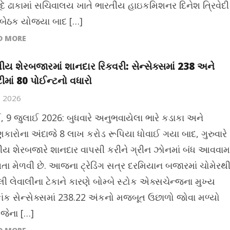
દે ઢાકામાં સચિવાલય ખાતે ભારતીય હાઇકમિશનર દિનેશ ત્રિવેદી
 બેઠક યોજ્યા બાદ […]
D MORE
ીય શેરબજારમાં શાનદાર રિકવરી: સેન્સેક્સમાં 238 અને
ટીમાં 80 પોઈન્ટનો વધારો
9, 2026
ઈ, 9 જુલાઈ 2026: બુધવારે અનુભવાયેલા ભારે કડાકા અને
ણકારોના અંદાજે 8 લાખ કરોડ રૂપિયા ધોવાઈ ગયા બાદ, ગુરુવારે
ીય શેરબજારે શાનદાર વાપસી કરીને ગ્રીન ઝોનમાં બંધ આવવામા
ા મેળવી છે. આજના ટ્રેડિંગ સત્ર દરમિયાન બજારમાં ચોમેરથ
ી લેવાલીના ટેકાને કારણે બોમ્બે સ્ટોક એક્સચેન્જના મુખ્ય
ાંક સેન્સેક્સમાં 238.22 અંકનો મજબૂત ઉછાળો જોવા મળ્યો
 જેના […]