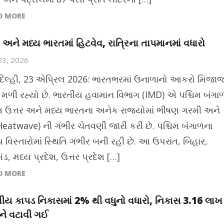
D MORE
ર અને મધ્ય ભારતમાં હિટવેવ, રાત્રિના તાપમાનમાં વધારો
 23, 2026
દિલ્હી, 23 એપ્રિલ 2026: ભારતભરમાં ઉનાળાનો આકરો મિજા
 મળી રહ્યો છે. ભારતીય હવામાન વિભાગ (IMD) એ પશ્ચિમ બંગા
 ઉત્તર અને મધ્ય ભારતના અનેક રાજ્યોમાં ભીષણ ગરમી અને
 (Heatwave) ની ગંભીર ચેતવણી જારી કરી છે. પશ્ચિમ બંગાળના
ય વિસ્તારોમાં સ્થિતિ ગંભીર બની રહી છે. આ ઉપરાંત, બિહાર,
ડ, મધ્ય પ્રદેશ, ઉત્તર પ્રદેશ […]
D MORE
ીય કાપડ નિકાસમાં 2% થી વધુનો વધારો, નિકાસ 3.16 લાખ
ને વટાવી ગઈ