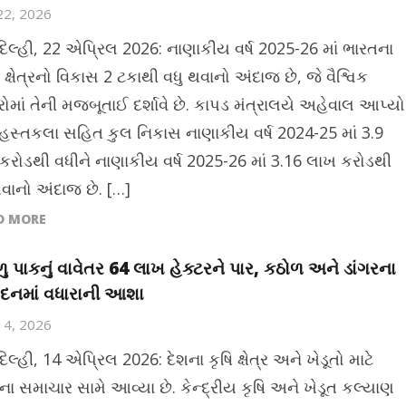
 22, 2026
દિલ્હી, 22 એપ્રિલ 2026: નાણાકીય વર્ષ 2025-26 માં ભારતના
ક્ષેત્રનો વિકાસ 2 ટકાથી વધુ થવાનો અંદાજ છે, જે વૈશ્વિક
ોમાં તેની મજબૂતાઈ દર્શાવે છે. કાપડ મંત્રાલયે અહેવાલ આપ્યો
ે હસ્તકલા સહિત કુલ નિકાસ નાણાકીય વર્ષ 2024-25 માં 3.9
કરોડથી વધીને નાણાકીય વર્ષ 2025-26 માં 3.16 લાખ કરોડથી
થવાનો અંદાજ છે. […]
D MORE
ુ પાકનું વાવેતર 64 લાખ હેક્ટરને પાર, કઠોળ અને ડાંગરના
ાદનમાં વધારાની આશા
 14, 2026
િલ્હી, 14 એપ્રિલ 2026: દેશના કૃષિ ક્ષેત્ર અને ખેડૂતો માટે
ના સમાચાર સામે આવ્યા છે. કેન્દ્રીય કૃષિ અને ખેડૂત કલ્યાણ