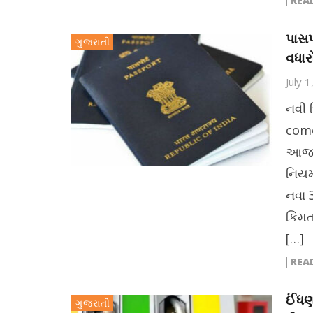
REA
પાસપ
ગુજરાતી
વધા
July 
નવી 
come
આજથી
નિયમ
નવા 
કિંમ
[…]
REA
ઈંધણ
ગુજરાતી