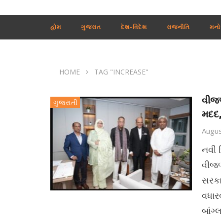
હોમ
ગુજરાત
દેશ-વિદેશ
રાજનીતિ
મનો
HOME
TAG "INCREASE"
વીજળ
ગુજરાતી
મદદ,
Augus
નવી દ
વીજળ
સરકા
વધાર
બાંગ