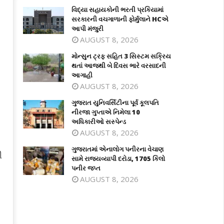
વિદ્યા સહાયકોની ભરતી પ્રકિયામાં
સરકારની વચગાળાની ફોર્મુલાને HCએ
આપી મંજુરી
AUGUST 8, 2026
મોન્સુન ટ્રફ સહિત 3 સિસ્ટમ સક્રિય
થતાં આજથી બે દિવસ ભારે વરસાદની
આગાહી
AUGUST 8, 2026
ગુજરાત યુનિવર્સિટીના પૂર્વ કૂલપતિ
નીરજા ગુપ્તાએ નિમેલા 10
અધિકારીઓ સસ્પેન્ડ
AUGUST 8, 2026
ગુજરાતમાં એનાલોગ પનીરના વેચાણ
ી
સામે રાજ્યવ્યાપી દરોડા, 1705 કિલો
પનીર જપ્ત
AUGUST 8, 2026