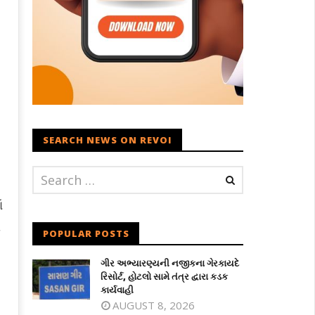
SEARCH NEWS ON REVOI
ં
ી
POPULAR POSTS
ગીર અભ્યારણ્યની નજીકના ગેરકાયદે
રિસોર્ટ, હોટલો સામે તંત્ર દ્વારા કડક
કાર્યવાહી
AUGUST 8, 2026