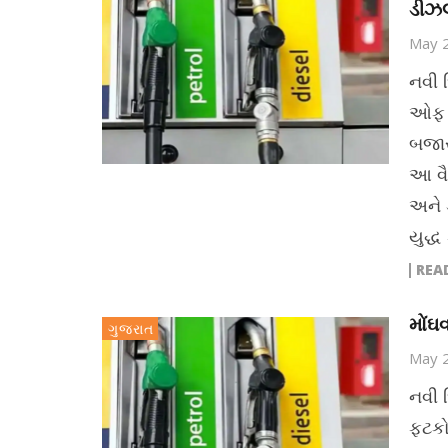
ડીઝલ
May 
નવી દ
ઓફ હ
બજાર
આ વૈ
અને ડ
યુદ્ધ
REA
મોંઘ
ગુજરાત
May 
નવી 
ફટકો