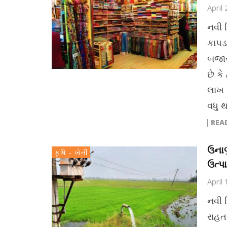
April
નવી 
કાપડ 
બજાર
છે ક
લાખ 
વધુ 
REA
ઉનાળ
કૃષિ - ખેતી
ઉત્પ
April
નવી દ
રાહત