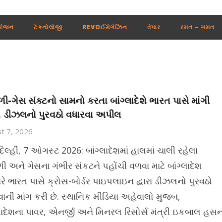
રંજન
ટેકનોલોજી
REVOઈમેગેઝિન
વેપાર
રમત – ગમત
ી-ગેસ સંક્ટનો સામનો કરતા બાંગ્લાદેશે ભારત પાસે માંગી
 ડીઝલનો પુરવઠો વધારવા અપીલ
t 7, 2026
િલ્હી, 7 ઓગસ્ટ 2026: બાંગ્લાદેશમાં હાલમાં ચાલી રહેલા
ી અને ગેસના ગંભીર સંકટને પહોંચી વળવા માટે બાંગ્લાદેશ
રે ભારત પાસે ક્રોસ-બોર્ડર પાઇપલાઇન દ્વારા ડીઝલનો પુરવઠો
વાની માંગ કરી છે. સ્થાનિક મીડિયા અહેવાલો મુજબ,
્લાદેશના પાવર, એનર્જી અને મિનરલ રિસોર્સ મંત્રી ઇકબાલ હસ