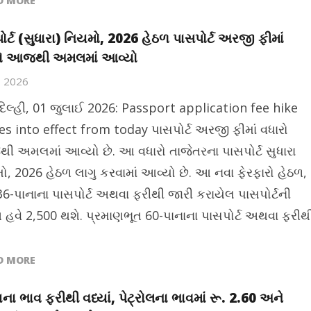
D MORE
ોર્ટ (સુધારા) નિયમો, 2026 હેઠળ પાસપોર્ટ અરજી ફીમાં
રો આજથી અમલમાં આવ્યો
1, 2026
દિલ્હી, 01 જુલાઈ 2026: Passport application fee hike
s into effect from today પાસપોર્ટ અરજી ફીમાં વધારો
 અમલમાં આવ્યો છે. આ વધારો તાજેતરના પાસપોર્ટ સુધારા
ો, 2026 હેઠળ લાગુ કરવામાં આવ્યો છે. આ નવા ફેરફારો હેઠળ,
36-પાનાના પાસપોર્ટ અથવા ફરીથી જારી કરાયેલ પાસપોર્ટની
ત હવે 2,500 થશે. પ્રમાણભૂત 60-પાનાના પાસપોર્ટ અથવા ફરીથ
D MORE
ના ભાવ ફરીથી વધ્યાં, પેટ્રોલના ભાવમાં રૂ. 2.60 અને