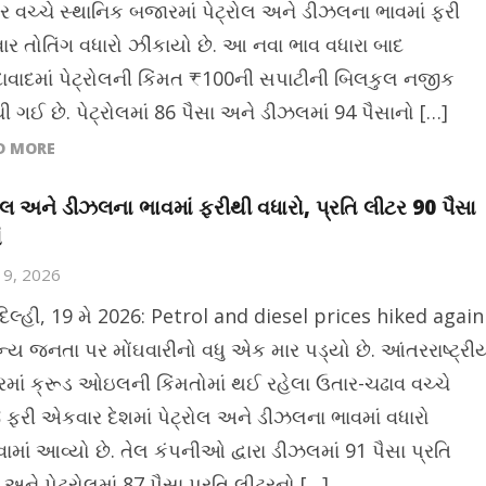
ાર વચ્ચે સ્થાનિક બજારમાં પેટ્રોલ અને ડીઝલના ભાવમાં ફરી
ર તોતિંગ વધારો ઝીંકાયો છે. આ નવા ભાવ વધારા બાદ
વાદમાં પેટ્રોલની કિંમત ₹100ની સપાટીની બિલકુલ નજીક
ી ગઈ છે. પેટ્રોલમાં 86 પૈસા અને ડીઝલમાં 94 પૈસાનો […]
D MORE
રોલ અને ડીઝલના ભાવમાં ફરીથી વધારો, પ્રતિ લીટર 90 પૈસા
ં
19, 2026
દિલ્હી, 19 મે 2026: Petrol and diesel prices hiked again
ન્ય જનતા પર મોંઘવારીનો વધુ એક માર પડ્યો છે. આંતરરાષ્ટ્રી
માં ક્રૂડ ઓઇલની કિંમતોમાં થઈ રહેલા ઉતાર-ચઢાવ વચ્ચે
ફરી એકવાર દેશમાં પેટ્રોલ અને ડીઝલના ભાવમાં વધારો
ામાં આવ્યો છે. તેલ કંપનીઓ દ્વારા ડીઝલમાં 91 પૈસા પ્રતિ
અને પેટ્રોલમાં 87 પૈસા પ્રતિ લીટરનો […]