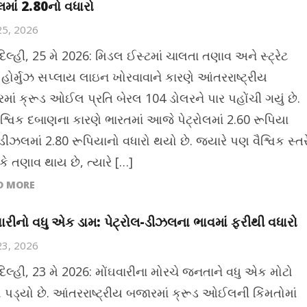
માં 2.80નો વધારો
25, 2026
િલ્હી, 25 મે 2026: મિડલ ઈસ્ટમાં ચાલતા તણાવ અને સ્ટ્રેટ
ોર્મુઝ સપ્લાય લાઇન ખોરવાવાને કારણે આંતરરાષ્ટ્રીય
માં ક્રૂડ ઓઈલ પ્રતિ બેરલ 104 ડોલરને પાર પહોંચી ગયું છે.
શ્વિક દબાણના કારણે ભારતમાં આજે પેટ્રોલમાં 2.60 રૂપિયા
ીઝલમાં 2.80 રૂપિયાનો વધારો થયો છે. જ્યારે પણ વૈશ્વિક સ્તર
 કે તણાવ થાય છે, ત્યારે […]
D MORE
વારીનો વધુ એક ડામ: પેટ્રોલ-ડીઝલના ભાવમાં ફરીથી વધારો
23, 2026
દિલ્હી, 23 મે 2026: મોંઘવારીના મોરચે જનતાને વધુ એક મોટો
 પડ્યો છે. આંતરરાષ્ટ્રીય બજારમાં ક્રૂડ ઓઈલની કિંમતોમાં