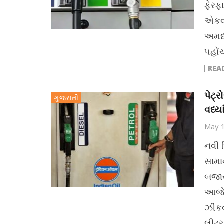
ફેરફ
એકવા
અમદા
પહોંચ
REA
પેટ્
ગુજરાતી
વધ્યા
May 
નવી 
સામા
બજાર
આજે 
ઝીંકવ
લીટર 