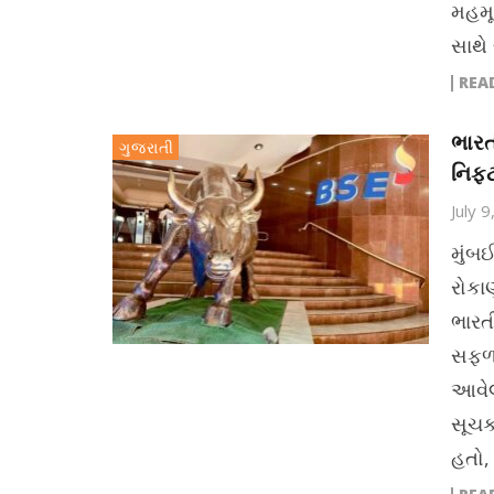
મહમૂ
સાથે
REA
ભારત
ગુજરાતી
નિફ્
July 
મુંબ
રોકા
ભારત
સફળત
આવેલ
સૂચક
હતો,