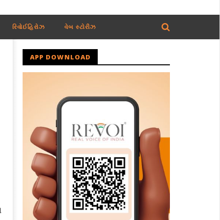
રિવોઈહિરોઝ
વેબ સ્ટોરીઝ
APP DOWNLOAD
ન