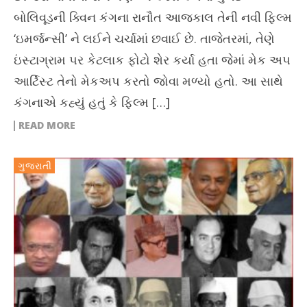
બોલિવૂડની ક્વિન કંગના રાનૌત આજકાલ તેની નવી ફિલ્મ
‘ઇમર્જન્સી’ ને લઈને ચર્ચામાં છવાઈ છે. તાજેતરમાં, તેણે
ઇંસ્ટાગ્રામ પર કેટલાક ફોટો શેર કર્યા હતા જેમાં મેક અપ
આર્ટિસ્ટ તેનો મેકઅપ કરતો જોવા મળ્યો હતો. આ સાથે
કંગનાએ કહ્યું હતું કે ફિલ્મ […]
READ MORE
ગુજરાતી