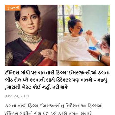
ગુજરાતી
ઈન્દિરા ગાંઘી પર બનનારી ફિલ્મ ‘ઈમરજન્સી’માં કંગના
લીડ રોલ પ્લે કરવાની સાથે ડિરેક્ટર પણ બનશે – કહ્યું
,મારાથી બેસ્ટ કોઈ નહી કરી શકે
June 24, 2021
કંગના કરશે ફિલ્મ ઈમરજન્સીનું નિર્દેશન આ ફિલ્મમાં
ઈન્દિરા ગાંઘીનો રોલ પણ પ્લે કરશે કંગના મુંબઈઃ-