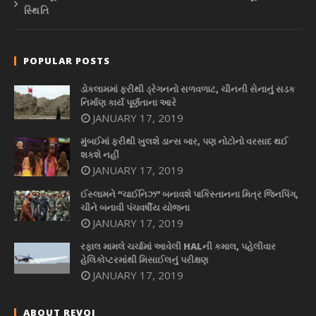
સ્થિતિ
POPULAR POSTS
ડોકલામમાં ફરીથી ડ્રેગનનો સળવળાટ, ચીનની સેનાનું સડક
નિર્માણ કાર્ય પૂર્ણતાના આરે
JANUARY 17, 2019
મુંબઈમાં ફરીથી ખુલશે ડાન્સ બાર, પણ નોટોનો વરસાદ થઈ
શકશે નહીં
JANUARY 17, 2019
ઈસ્લામને “ચાઈનિઝ” બનાવશે પાકિસ્તાનના મિત્ર જિનપિંગ,
ચીને બનાવી પંચવર્ષીય યોજના
JANUARY 17, 2019
રફાલ મામલે ચર્ચામાં આવેલી HALની કમાલ, પહેલીવાર
હેલિકોપ્ટરમાંથી મિસાઈલનું પરીક્ષણ
JANUARY 17, 2019
ABOUT REVOI