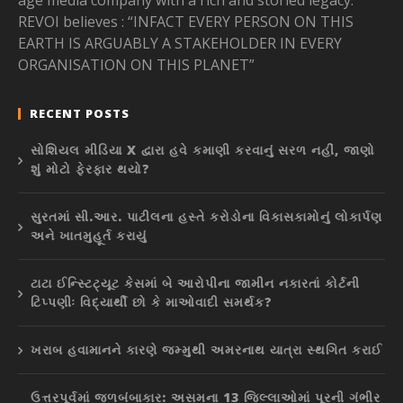
REVOI believes : “INFACT EVERY PERSON ON THIS
EARTH IS ARGUABLY A STAKEHOLDER IN EVERY
ORGANISATION ON THIS PLANET”
RECENT POSTS
સોશિયલ મીડિયા X દ્વારા હવે કમાણી કરવાનું સરળ નહીં, જાણો
શું મોટો ફેરફાર થયો?
સુરતમાં સી.આર. પાટીલના હસ્તે કરોડોના વિકાસકામોનું લોકાર્પણ
અને ખાતમુહૂર્ત કરાયું
ટાટા ઈન્સ્ટિટ્યૂટ કેસમાં બે આરોપીના જામીન નકારતાં કોર્ટની
ટિપ્પણીઃ વિદ્યાર્થી છો કે માઓવાદી સમર્થક?
ખરાબ હવામાનને કારણે જમ્મુથી અમરનાથ યાત્રા સ્થગિત કરાઈ
ઉત્તરપૂર્વમાં જળબંબાકાર: અસમના 13 જિલ્લાઓમાં પૂરની ગંભીર