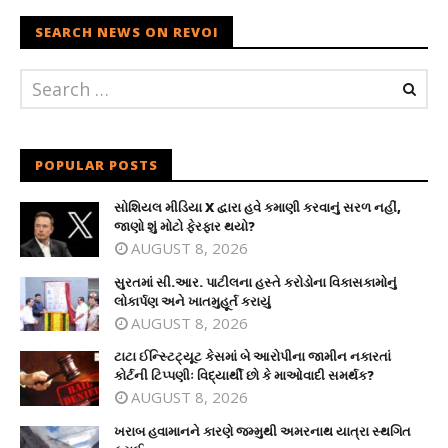
SEARCH NEWS ON REVOI
POPULAR POSTS
સોશિયલ મીડિયા X દ્વારા હવે કમાણી કરવાનું સરળ નહીં,
જાણો શું મોટો ફેરફાર થયો?
AUGUST 8, 2026
સુરતમાં સી.આર. પાટીલના હસ્તે કરોડોના વિકાસકામોનું
લોકાર્પણ અને ખાતમુહૂર્ત કરાયું
AUGUST 8, 2026
ટાટા ઈન્સ્ટિટ્યૂટ કેસમાં બે આરોપીના જામીન નકારતાં
કોર્ટની ટિપ્પણીઃ વિદ્યાર્થી છો કે માઓવાદી સમર્થક?
AUGUST 8, 2026
ખરાબ હવામાનને કારણે જમ્મુથી અમરનાથ યાત્રા સ્થગિત