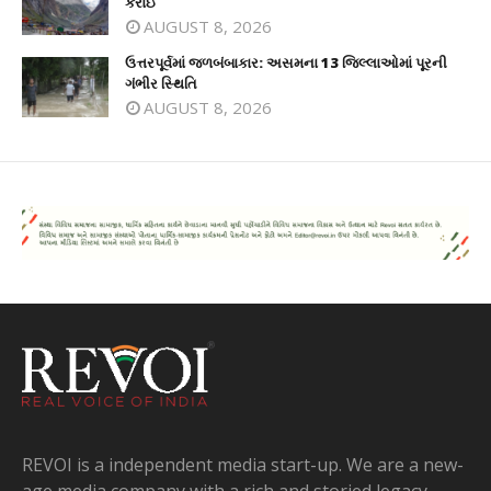
કરાઈ
AUGUST 8, 2026
ઉત્તરપૂર્વમાં જળબંબાકાર: અસમના 13 જિલ્લાઓમાં પૂરની
ગંભીર સ્થિતિ
AUGUST 8, 2026
REVOI is a independent media start-up. We are a new-
age media company with a rich and storied legacy.