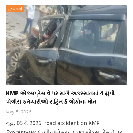
ગુજરાતી
KMP એક્સપ્રેસ વે પર માર્ગ અકસ્માતમાં 4 યુપી
પોલીસ કર્મચારીઓ સહિત 5 લોકોના મોત
May 5, 2026
નૂહ, 05 મે 2026: road accident on KMP
Expressway કુંડલી-માનેસર-પલવલ એક્સપ્રેસ વે પર