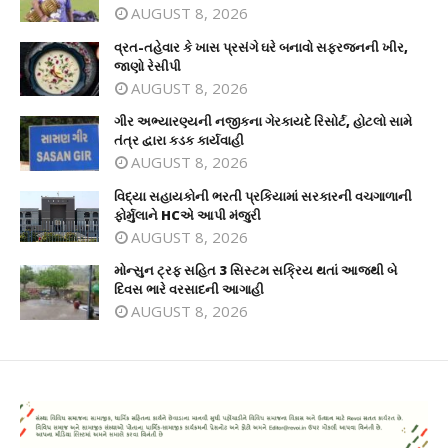
AUGUST 8, 2026
વ્રત-તહેવાર કે ખાસ પ્રસંગે ઘરે બનાવો સફરજનની ખીર,
જાણો રેસીપી
AUGUST 8, 2026
ગીર અભ્યારણ્યની નજીકના ગેરકાયદે રિસોર્ટ, હોટલો સામે
તંત્ર દ્વારા કડક કાર્યવાહી
AUGUST 8, 2026
વિદ્યા સહાયકોની ભરતી પ્રકિયામાં સરકારની વચગાળાની
ફોર્મુલાને HCએ આપી મંજુરી
AUGUST 8, 2026
મોન્સુન ટ્રફ સહિત 3 સિસ્ટમ સક્રિય થતાં આજથી બે
દિવસ ભારે વરસાદની આગાહી
AUGUST 8, 2026