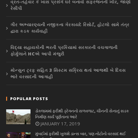
વ્રત-તહેવાર કે ખાસ પ્રસંગે ઘરે બનાવો સફરજનની ખીર, જાણો
રેસીપી
ગીર અભ્યારણ્યની નજીકના ગેરકાયદે રિસોર્ટ, હોટલો સામે તંત્ર
દ્વારા કડક કાર્યવાહી
વિદ્યા સહાયકોની ભરતી પ્રકિયામાં સરકારની વચગાળાની
ફોર્મુલાને HCએ આપી મંજુરી
મોન્સુન ટ્રફ સહિત 3 સિસ્ટમ સક્રિય થતાં આજથી બે દિવસ
ભારે વરસાદની આગાહી
POPULAR POSTS
ડોકલામમાં ફરીથી ડ્રેગનનો સળવળાટ, ચીનની સેનાનું સડક
નિર્માણ કાર્ય પૂર્ણતાના આરે
JANUARY 17, 2019
મુંબઈમાં ફરીથી ખુલશે ડાન્સ બાર, પણ નોટોનો વરસાદ થઈ