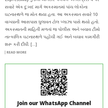
સવારે એક દુ:ખદ માર્ગ અકસ્માતમાં પાંચ લોકોના
ઘટનાસ્થળે જ મોત થયા હતા. આ અકસ્માત સવારે 10
વાગ્યાની આસપાસ ધુલાવત ટોલ પ્લાઝા પાસે થયો હતો.
અકસ્માતની માહિતી મળતાં જ પોલીસ અને બચાવ ટીમો
તાત્કાલિક ઘટનાસ્થળે પહોંચી ગઈ અને બચાવ કામગીરી
શરૂ કરી દીધી. […]
READ MORE
Join our WhatsApp Channel