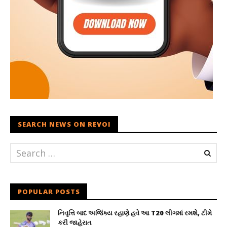
SEARCH NEWS ON REVOI
POPULAR POSTS
નિવૃત્તિ બાદ અજિંક્ય રહાણે હવે આ T20 લીગમાં રમશે, ટીમે
કરી જાહેરાત