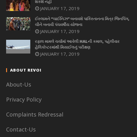
શકશે નહીં
JANUARY 17, 2019
ઈસ્લામને “ચાઈનિઝ” બનાવશે પાકિસ્તાનના મિત્ર જિનપિંગ,
ચીને બનાવી પંચવર્ષીય યોજના
JANUARY 17, 2019
રફાલ મામલે ચર્ચામાં આવેલી HALની કમાલ, પહેલીવાર
હેલિકોપ્ટરમાંથી મિસાઈલનું પરીક્ષણ
JANUARY 17, 2019
ABOUT REVOI
About-Us
Privacy Policy
Complaints Redressal
Contact-Us