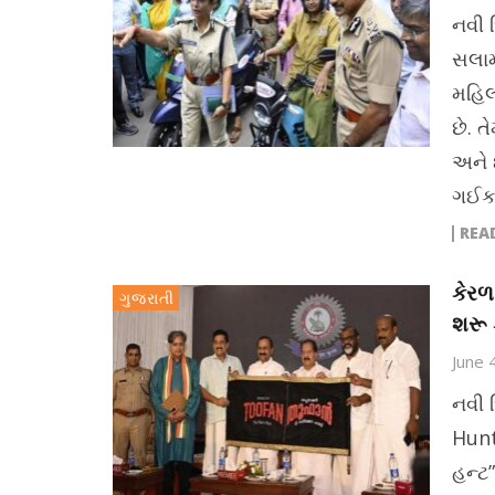
નવી 
સલામ
મહિલ
છે. ત
અને 
ગઈકા
REA
કેરળ
ગુજરાતી
શરૂ ક
June 
નવી 
Hunt 
હન્ટ”