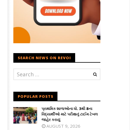
SEARCH NEWS ON REVOI
POPULAR POSTS
પ્રાથમિક શાળાઓના ધો. 3થી 8ના
વિદ્યાર્થીઓ માટે પરીક્ષાનું ટાઈમ ટેબલ
જાહેર કરાયું
AUGUST 9, 2026