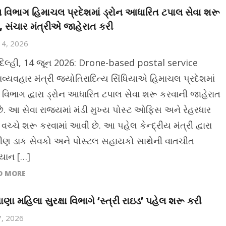
 વિભાગ હિમાચલ પ્રદેશમાં ડ્રોન આધારિત ટપાલ સેવા શરૂ
, સંચાર મંત્રીએ જાહેરાત કરી
14, 2026
દિલ્હી, 14 જૂન 2026: Drone-based postal service
ાવ્યવહાર મંત્રી જ્યોતિરાદિત્ય સિંધિયાએ હિમાચલ પ્રદેશમાં
ટ વિભાગ દ્વારા ડ્રોન આધારિત ટપાલ સેવા શરૂ કરવાની જાહેરાત
છે. આ સેવા રાજ્યમાં મંડી મુખ્ય પોસ્ટ ઓફિસ અને રેહરધાર
વચ્ચે શરૂ કરવામાં આવી છે. આ પહેલ કેન્દ્રીય મંત્રી દ્વારા
મીણ ડાક સેવકો અને પોસ્ટલ સહાયકો સાથેની વાતચીત
યાન […]
D MORE
ગાણા મહિલા સુરક્ષા વિભાગે ‘સ્ત્રી રાઇડ’ પહેલ શરૂ કરી
7, 2026