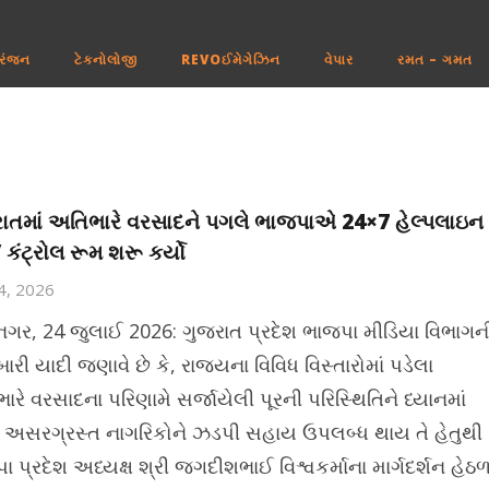
રંજન
ટેકનોલોજી
REVOઈમેગેઝિન
વેપાર
રમત – ગમત
ાતમાં અતિભારે વરસાદને પગલે ભાજપાએ 24×7 હેલ્પલાઇન
 કંટ્રોલ રૂમ શરૂ કર્યો
24, 2026
ીનગર, 24 જુલાઈ 2026: ગુજરાત પ્રદેશ ભાજપા મીડિયા વિભાગન
ી યાદી જણાવે છે કે, રાજ્યના વિવિધ વિસ્તારોમાં પડેલા
રે વરસાદના પરિણામે સર્જાયેલી પૂરની પરિસ્થિતિને ધ્યાનમાં
, અસરગ્રસ્ત નાગરિકોને ઝડપી સહાય ઉપલબ્ધ થાય તે હેતુથી
 પ્રદેશ અધ્યક્ષ શ્રી જગદીશભાઈ વિશ્વકર્માના માર્ગદર્શન હેઠ