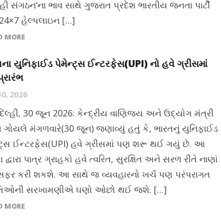
ા હી સંગઠન‘ના ભાવ સાથે ગુજરાત પ્રદેશ ભારતીય જનતા પાર્ટી
ા 24×7 હેલ્પલાઇન […]
D MORE
ના યુનિફાઈડ પેમેન્ટ્સ ઈન્ટરફેસ(UPI) નો હવે ગ્રીસમાં
્રારંભ
30, 2026
દિલ્હી, 30 જૂન 2026: કેન્દ્રીય વાણિજ્ય અને ઉદ્યોગ મંત્રી
 ગોયલે મંગળવારે(30 જૂન) જણાવ્યું હતું કે, ભારતનું યુનિફાઈડ
ન્ટ્સ ઈન્ટરફેસ(UPI) હવે ગ્રીસમાં પણ શરૂ થઈ ગયું છે. આ
ા દ્વારા પાત્ર ગ્રાહકો હવે ત્વરિત, સુરક્ષિત અને સરળ રીતે નાણાં
ન્સફર કરી શકશે. આ સાથે જ વ્યવહારનો ખર્ચ પણ પરંપરાગત
ધતિઓની સરખામણીએ ઘણો ઓછો થઈ જશે. […]
D MORE