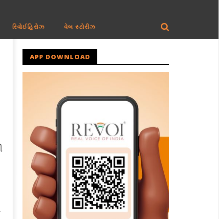
રિવોઈહિરોઝ
વેબ સ્ટોરીઝ
APP DOWNLOAD
ી
ળ