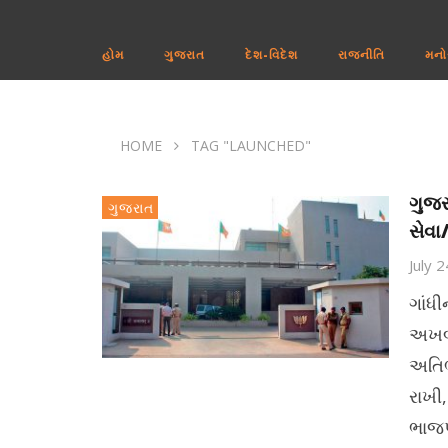
હોમ
ગુજરાત
દેશ-વિદેશ
રાજનીતિ
મનો
HOME
TAG "LAUNCHED"
ગુજર
ગુજરાત
સેવા/
July 
ગાંધ
અખબાર
અતિભા
રાખી
ભાજપા