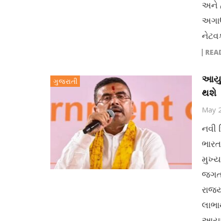
અને 
અગાઉ
નેટવર
REA
આયુષ
ગુજરાતી
થશે
May 
નવી 
ભારત
મુખ્ય
જગત 
રાજ્
લાભા
આયુષ