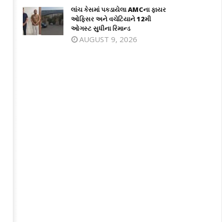
લાંચ કેસમાં પકડાયેલા AMCના ફાયર
ઓફિસર અને વચેટિયાને 12મી
ઓગસ્ટ સુધીના રિમાન્ડ
AUGUST 9, 2026