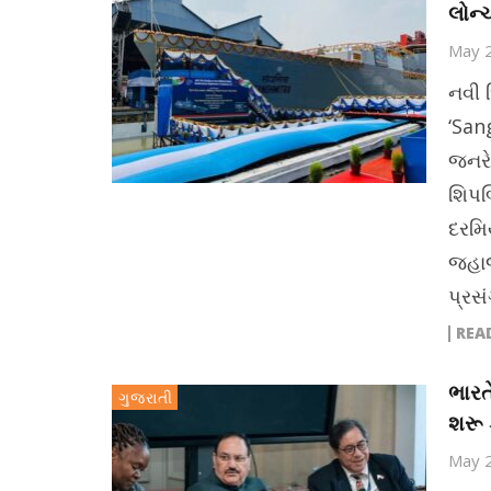
લોન્
May 
નવી 
‘San
જનરે
શિપબ
દરમિ
જહાજન
પ્રસ
REA
ભારત
ગુજરાતી
શરૂ ક
May 