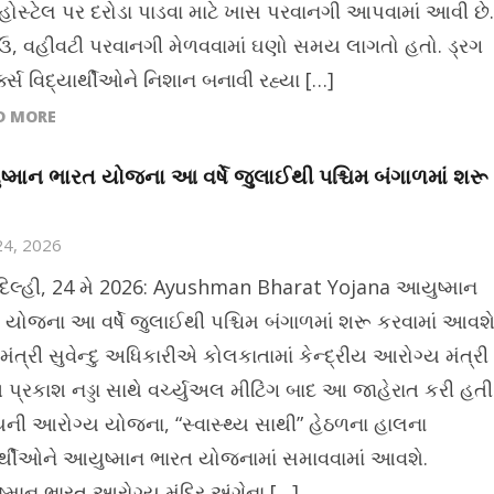
હોસ્ટેલ પર દરોડા પાડવા માટે ખાસ પરવાનગી આપવામાં આવી છે.
, વહીવટી પરવાનગી મેળવવામાં ઘણો સમય લાગતો હતો. ડ્રગ
્ક્સ વિદ્યાર્થીઓને નિશાન બનાવી રહ્યા […]
D MORE
્માન ભારત યોજના આ વર્ષે જુલાઈથી પશ્ચિમ બંગાળમાં શરૂ
24, 2026
દિલ્હી, 24 મે 2026: Ayushman Bharat Yojana આયુષ્માન
 યોજના આ વર્ષે જુલાઈથી પશ્ચિમ બંગાળમાં શરૂ કરવામાં આવશે
મંત્રી સુવેન્દુ અધિકારીએ કોલકાતામાં કેન્દ્રીય આરોગ્ય મંત્રી
પ્રકાશ નડ્ડા સાથે વર્ચ્યુઅલ મીટિંગ બાદ આ જાહેરાત કરી હતી
યની આરોગ્ય યોજના, “સ્વાસ્થ્ય સાથી” હેઠળના હાલના
ર્થીઓને આયુષ્માન ભારત યોજનામાં સમાવવામાં આવશે.
્માન ભારત આરોગ્ય મંદિર અંગેના […]