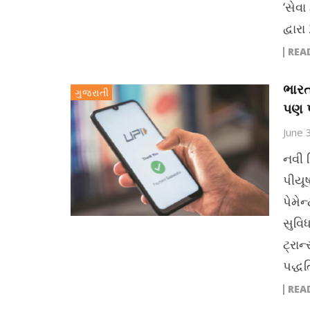
‘સેવ
દ્વાર
REA
ભારત
ગુજરાતી
પણ પ
June 
નવી 
પીયૂષ
પેમે
સુવિધ
ટ્રા
પદ્
REA