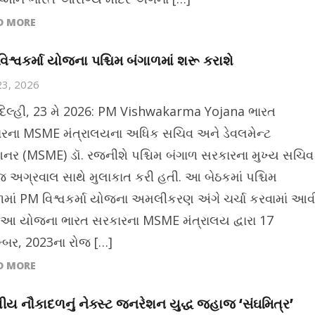
D MORE
િશ્વકર્મા યોજના પશ્ચિમ બંગાળમાં શરૂ કરાશે
23, 2026
દિલ્હી, 23 મે 2026: PM Vishwakarma Yojana ભારત
રના MSME મંત્રાલયના અધિક સચિવ અને ડેવલમેન્ટ
નર (MSME) ડૉ. રજનીશે પશ્ચિમ બંગાળ સરકારના મુખ્ય સચિવ
 અગ્રવાલ સાથે મુલાકાત કરી હતી. આ બેઠકમાં પશ્ચિમ
ળમાં PM વિશ્વકર્મા યોજના અમલીકરણ અંગે ચર્ચા કરવામાં આવ
 આ યોજના ભારત સરકારના MSME મંત્રાલય દ્વારા 17
ેમ્બર, 2023ના રોજ […]
D MORE
ીય નૌકાદળનું નેક્સ્ટ જનરેશન યુદ્ધ જહાજ ‘સંઘમિત્ર’