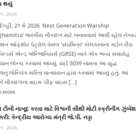
ચ થયું
21, 2026
દિલ્હી, 21 મે 2026: Next Generation Warship
ghamitra’ ભારતીય નૌકાદળ માટે બનાવવામાં આવી રહેલ નેક્સ્
શન ઓફશોર પેટ્રોલ વેસલ ‘સંઘમિત્ર’ કોલકાતાના ગાર્ડન રીચ
િલ્ડર્સ એન્ડ એન્જિનિયર્સ (GRSE) ખાતે એક ભવ્ય સમારોહ
યાન લોન્ચ કરવામાં આવ્યું. યાર્ડ 3039 નામના આ યુદ્ધ
ું લોન્ચિંગ સરિતા વાત્સાયન દ્વારા કરવામાં આવ્યું હતું. આ
ંગે નૌકાદળના વાઇસ ચીફ વાઇસ […]
D MORE
ે ટીબી નાબૂદ કરવા માટે વિશ્વની સૌથી મોટી સ્ક્રીનીંગ ઝુંબેશ
રી: કેન્દ્રીય આરોગ્ય મંત્રી જે.પી. નડ્ડા
21, 2026