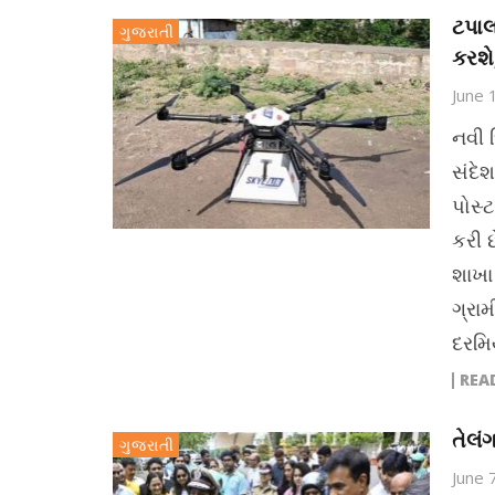
ટપાલ
ગુજરાતી
કરશે
June 
નવી 
સંદેશ
પોસ્
કરી 
શાખા 
ગ્રા
દરમિ
REA
તેલં
ગુજરાતી
June 