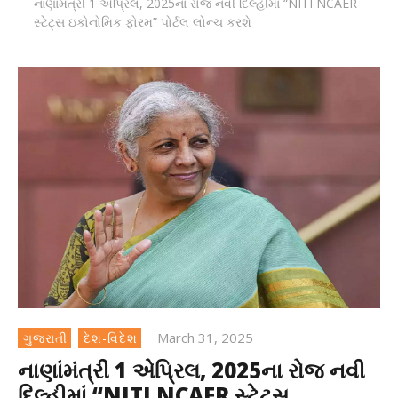
નાણાંમંત્રી 1 એપ્રિલ, 2025ના રોજ નવી દિલ્હીમાં “NITI NCAER
સ્ટેટ્સ ઇકોનોમિક ફોરમ” પોર્ટલ લોન્ચ કરશે
March 31, 2025
ગુજરાતી
દેશ-વિદેશ
નાણાંમંત્રી 1 એપ્રિલ, 2025ના રોજ નવી
દિલ્હીમાં “NITI NCAER સ્ટેટ્સ