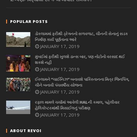
POPULAR POSTS
ડોકલામમાં ફરીથી ડ્રેગનનો સળવળાટ, ચીનની સેનાનું સડક
નિર્માણ કાર્ય પૂર્ણતાના આરે
JANUARY 17, 2019
મુંબઈમાં ફરીથી ખુલશે ડાન્સ બાર, પણ નોટોનો વરસાદ થઈ
શકશે નહીં
JANUARY 17, 2019
ઈસ્લામને “ચાઈનિઝ” બનાવશે પાકિસ્તાનના મિત્ર જિનપિંગ,
ચીને બનાવી પંચવર્ષીય યોજના
JANUARY 17, 2019
રફાલ મામલે ચર્ચામાં આવેલી HALની કમાલ, પહેલીવાર
હેલિકોપ્ટરમાંથી મિસાઈલનું પરીક્ષણ
JANUARY 17, 2019
ABOUT REVOI