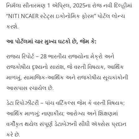
નિર્મલા સીતારમણ 1 એપ્રિલ, 2025ના રોજ નવી દિલ્હીમાં
March
Ma
31,
31
“NITI NCAER સ્ટેટ્સ ઇકોનોમિક ફોરમ” પોર્ટલ લોન્ચ
2025
20
કરશે.
આ પોર્ટલમાં ચાર મુખ્ય ઘટકો છે, જેમ કે:
રાજ્ય રિપોર્ટ – 28 ભારતીય રાજ્યોના મેક્રો અને
રાજકોષીય દૃશ્યનો સારાંશ, જે વસ્તી વિષયક, આર્થિક
માળખું, સામાજિક-આર્થિક અને રાજકોષીય સૂચકાંકોની
આસપાસ રચાયેલ છે.
ડેટા રિપોઝીટરી – પાંચ વર્ટિકલ્સ જેમ કે વસ્તી વિષયક;
આર્થિક માળખું; નાણાકીય; આરોગ્ય અને શિક્ષણમાં
વર્ગીકૃત થયેલ સંપૂર્ણ ડેટાબેઝની સીધી ઍક્સેસ પ્રદાન
કરે છે.