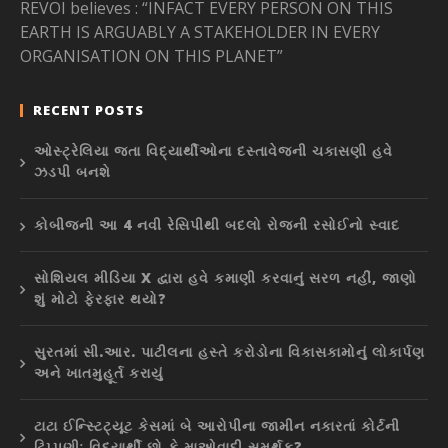
REVOI believes : “INFACT EVERY PERSON ON THIS
EARTH IS ARGUABLY A STAKEHOLDER IN EVERY
ORGANISATION ON THIS PLANET”
RECENT POSTS
ઓસ્ટ્રેલિયા જતા વિદ્યાર્થીઓના દસ્તાવેજની ચકાસણી હવે
ઝડપી બનશે
કોબીજની આ 4 નવી રેસિપીથી બદલો રોજની રસોઈનો સ્વાદ
સોશિયલ મીડિયા X દ્વારા હવે કમાણી કરવાનું સરળ નહીં, જાણો
શું મોટો ફેરફાર થયો?
સુરતમાં સી.આર. પાટીલના હસ્તે કરોડોના વિકાસકામોનું લોકાર્પણ
અને ખાતમુહૂર્ત કરાયું
ટાટા ઈન્સ્ટિટ્યૂટ કેસમાં બે આરોપીના જામીન નકારતાં કોર્ટની
ટિપ્પણીઃ વિદ્યાર્થી છો કે માઓવાદી સમર્થક?