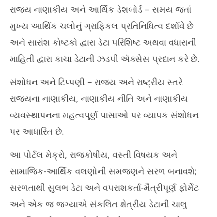
રાજ્ય નાણાકીય અને આર્થિક ડેશબોર્ડ – સમય જતાં
મુખ્ય આર્થિક ચલોનું ગ્રાફિકલ પ્રતિનિધિત્વ દર્શાવે છે
અને સારાંશ કોષ્ટકો દ્વારા ડેટા પરિશિષ્ટ અથવા વધારાની
માહિતી દ્વારા કાચા ડેટાની ઝડપી ઍક્સેસ પ્રદાન કરે છે.
સંશોધન અને ટિપ્પણી – રાજ્ય અને રાષ્ટ્રીય સ્તરે
રાજ્યના નાણાકીય, નાણાકીય નીતિ અને નાણાકીય
વ્યવસ્થાપનના મહત્વપૂર્ણ પાસાઓ પર વ્યાપક સંશોધન
પર આધારિત છે.
આ પોર્ટલ મેક્રો, રાજકોષીય, વસ્તી વિષયક અને
સામાજિક-આર્થિક વલણોની સમજણને સરળ બનાવશે;
સરળતાથી સુલભ ડેટા અને વપરાશકર્તા-મૈત્રીપૂર્ણ ફોર્મેટ
અને એક જ જગ્યાએ સંકલિત ક્ષેત્રીય ડેટાની ચાલુ