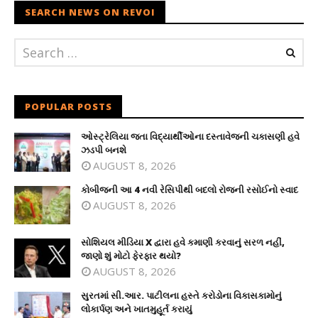
SEARCH NEWS ON REVOI
POPULAR POSTS
ઓસ્ટ્રેલિયા જતા વિદ્યાર્થીઓના દસ્તાવેજની ચકાસણી હવે
ઝડપી બનશે
AUGUST 8, 2026
કોબીજની આ 4 નવી રેસિપીથી બદલો રોજની રસોઈનો સ્વાદ
AUGUST 8, 2026
સોશિયલ મીડિયા X દ્વારા હવે કમાણી કરવાનું સરળ નહીં,
જાણો શું મોટો ફેરફાર થયો?
AUGUST 8, 2026
સુરતમાં સી.આર. પાટીલના હસ્તે કરોડોના વિકાસકામોનું
લોકાર્પણ અને ખાતમુહૂર્ત કરાયું