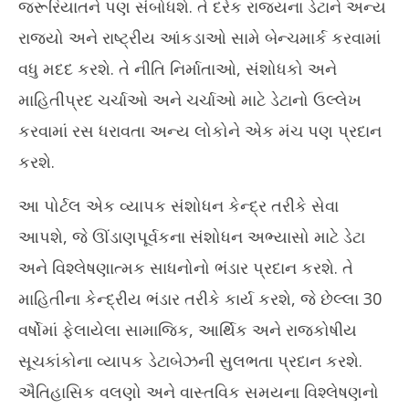
જરૂરિયાતને પણ સંબોધશે. તે દરેક રાજ્યના ડેટાને અન્ય
રાજ્યો અને રાષ્ટ્રીય આંકડાઓ સામે બેન્ચમાર્ક કરવામાં
વધુ મદદ કરશે. તે નીતિ નિર્માતાઓ, સંશોધકો અને
માહિતીપ્રદ ચર્ચાઓ અને ચર્ચાઓ માટે ડેટાનો ઉલ્લેખ
કરવામાં રસ ધરાવતા અન્ય લોકોને એક મંચ પણ પ્રદાન
કરશે.
આ પોર્ટલ એક વ્યાપક સંશોધન કેન્દ્ર તરીકે સેવા
આપશે, જે ઊંડાણપૂર્વકના સંશોધન અભ્યાસો માટે ડેટા
અને વિશ્લેષણાત્મક સાધનોનો ભંડાર પ્રદાન કરશે. તે
માહિતીના કેન્દ્રીય ભંડાર તરીકે કાર્ય કરશે, જે છેલ્લા 30
વર્ષોમાં ફેલાયેલા સામાજિક, આર્થિક અને રાજકોષીય
સૂચકાંકોના વ્યાપક ડેટાબેઝની સુલભતા પ્રદાન કરશે.
ઐતિહાસિક વલણો અને વાસ્તવિક સમયના વિશ્લેષણનો