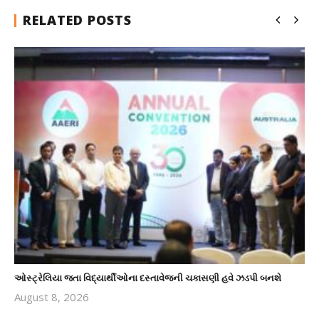
RELATED POSTS
ઓસ્ટ્રેલિયા જતા વિદ્યાર્થીઓના દસ્તાવેજની ચકાસણી હવે ઝડપી બનશે
August 8, 2026
revoi