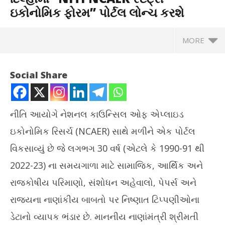
ઇકોનોમિક ફોરમ” પોર્ટલ લોન્ચ કરશે
MORE
Social Share
નીતિ આયોગે નેશનલ કાઉન્સિલ ઓફ એપ્લાઇડ
ઇકોનોમિક રિસર્ચ (NCAER) સાથે મળીને એક પોર્ટલ
વિકસાવ્યું છે જે લગભગ 30 વર્ષ (એટલે ​​કે 1990-91 થી
2022-23) ના સમયગાળા માટે સામાજિક, આર્થિક અને
રાજકોષીય પરિમાણો, સંશોધન અહેવાલો, પેપર્સ અને
NOW VIEWING
રાજ્યના નાણાંકીય બાબતો પર નિષ્ણાત ટિપ્પણીઓના
નાણાંમંત્રી 1 એપ્રિલ, 2025ના રોજ નવી દિલ્હીમાં “NITI NCAER
ઓસ્
ડેટાનો વ્યાપક ભંડાર છે. માનનીય નાણાંમંત્રી શ્રીમતી
સ્ટેટ્સ ઇકોનોમિક ફોરમ” પોર્ટલ લોન્ચ કરશે
બન