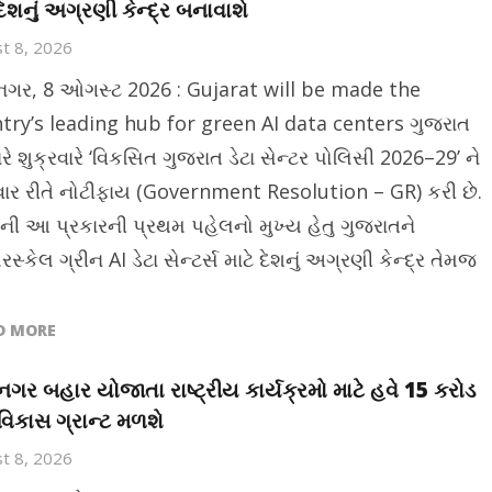
દેશનું અગ્રણી કેન્દ્ર બનાવાશે
t 8, 2026
ીનગર, 8 ઓગસ્ટ 2026 : Gujarat will be made the
try’s leading hub for green AI data centers ગુજરાત
ે શુક્રવારે ‘વિકસિત ગુજરાત ડેટા સેન્ટર પોલિસી 2026–29’ ને
ાવાર રીતે નોટીફાય (Government Resolution – GR) કરી છે.
ની આ પ્રકારની પ્રથમ પહેલનો મુખ્ય હેતુ ગુજરાતને
સ્કેલ ગ્રીન AI ડેટા સેન્ટર્સ માટે દેશનું અગ્રણી કેન્દ્ર તેમજ
D MORE
ીનગર બહાર યોજાતા રાષ્ટ્રીય કાર્યક્રમો માટે હવે 15 કરોડ
 વિકાસ ગ્રાન્ટ મળશે
t 8, 2026