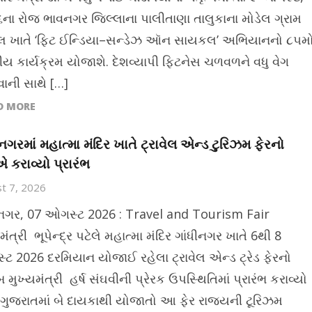
ના રોજ ભાવનગર જિલ્લાના પાલીતાણા તાલુકાના મોડેલ ગ્રામ
 ખાતે ‘ફિટ ઈન્ડિયા–સન્ડેઝ ઑન સાયકલ’ અભિયાનનો ૮૫મ
્રીય કાર્યક્રમ યોજાશે. દેશવ્યાપી ફિટનેસ ચળવળને વધુ વેગ
ની સાથે […]
D MORE
ીનગરમાં મહાત્મા મંદિર ખાતે ટ્રાવેલ એન્ડ ટુરિઝમ ફેરનો
કરાવ્યો પ્રારંભ
t 7, 2026
ીનગર, 07 ઓગસ્ટ 2026 : Travel and Tourism Fair
મંત્રી ભૂપેન્દ્ર પટેલે મહાત્મા મંદિર ગાંધીનગર ખાતે 6થી 8
ટ 2026 દરમિયાન યોજાઈ રહેલા ટ્રાવેલ એન્ડ ટ્રેડ ફેરનો
મુખ્યમંત્રી હર્ષ સંઘવીની પ્રેરક ઉપસ્થિતિમાં પ્રારંભ કરાવ્યો
 ગુજરાતમાં બે દાયકાથી યોજાતો આ ફેર રાજ્યની ટૂરિઝમ