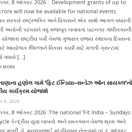
ીનગર, 8 ઓગસ્ટ 2026 : Development grants of up to
crore will now be available for national events
ાત સરકારે રાષ્ટ્રભક્તિ અને વિકાસને એક સાથે આગળ વધારતી
ની અનોખી પરંપરાને વધુ મજબૂત બનાવતાં પાટનગર ગાંધીનગરની
 યોજાતા રાષ્ટ્રીય પર્વો તેમજ ગુજરાત રાજ્ય સ્થાપના દિવસના
ે આયોજક જિલ્લાને વિકાસ કાર્યો માટે મળતી ગ્રાન્ટમાં
 વધારો […]
D MORE
તાણાના હણોલ ગામે ‘ફિટ ઈન્ડિયા–સન્ડેઝ ઑન સાયકલ’ન
્રીય કાર્યક્રમ યોજાશે
t 8, 2026
ીનગર, 8 ઓગસ્ટ 2026 :The national ‘Fit India – Sundays
ycle કેન્દ્રીય યુવા બાબતો અને રમતગમત તેમજ શ્રમ અને
ર મંત્રી ડૉ. મનસુખભાઈ માંડવિયાના નેતૃત્વમાં તા. ૯ ઓગસ્ટ,