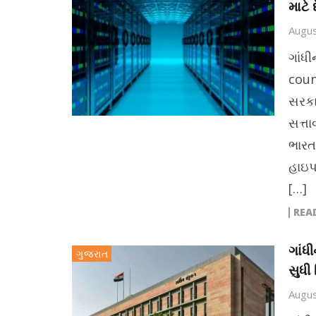
માટે 
Augus
ગાંધ
coun
સરકાર
સત્ત
ભારત
હાઇપર
[…]
REA
ગાંધ
ગુજરાત
સુધી
Augus