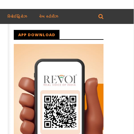
રિવોઈહિરોઝ
વેબ સ્ટોરીઝ
APP DOWNLOAD