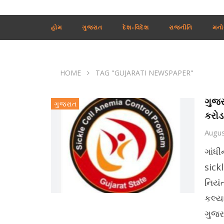
હોમ
ગુજરાત
દેશ-વિદેશ
રાજનીતિ
મનો
HOME
TAG "GUJARATI NEWSPAPER"
ગુજર
ગુજરાત
કરો
Augus
ગાંધ
sick
નિયં
કલ્ય
ગુજર