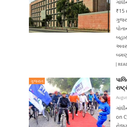
ગાંધ
₹15 
ગુજર
પોતા
બહાર
અવસર
બમણો
REA
પાલિ
ગુજરાત
રાષ્ટ
Augus
ગાંધ
on C
રોજગા