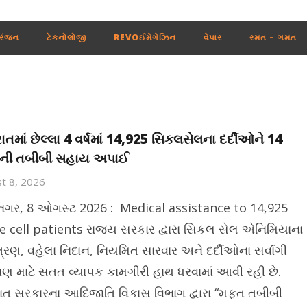
રંજન
ટેકનોલોજી
REVOઈમેગેઝિન
વેપાર
રમત – ગમત
ાતમાં છેલ્લા 4 વર્ષમાં 14,925 સિકલસેલના દર્દીઓને 14
ડની તબીબી સહાય અપાઈ
t 8, 2026
ીનગર, 8 ઓગસ્ટ 2026 : Medical assistance to 14,925
le cell patients રાજ્ય સરકાર દ્વારા સિકલ સેલ એનિમિયાના
ત્રણ, વહેલા નિદાન, નિયમિત સારવાર અને દર્દીઓના સર્વાંગી
ાણ માટે સતત વ્યાપક કામગીરી હાથ ધરવામાં આવી રહી છે.
ાત સરકારના આદિજાતિ વિકાસ વિભાગ દ્વારા “મફત તબીબી