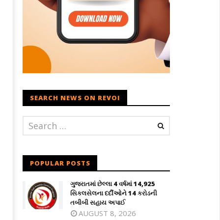
SEARCH NEWS ON REVOI
.
POPULAR POSTS
ગુજરાતમાં છેલ્લા 4 વર્ષમાં 14,925
સિકલસેલના દર્દીઓને 14 કરોડની
તબીબી સહાય અપાઈ
AUGUST 8, 2026