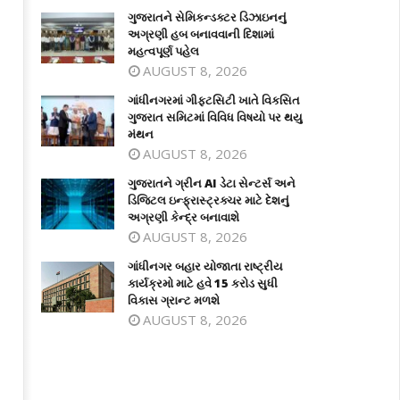
ગુજરાતને સેમિકન્ડક્ટર ડિઝાઇનનું
અગ્રણી હબ બનાવવાની દિશામાં
મહત્વપૂર્ણ પહેલ
AUGUST 8, 2026
ગાંધીનગરમાં ગીફ્ટસિટી ખાતે વિકસિત
ગુજરાત સમિટમાં વિવિધ વિષયો પર થયુ
મંથન
AUGUST 8, 2026
ગુજરાતને ગ્રીન AI ડેટા સેન્ટર્સ અને
ડિજિટલ ઇન્ફ્રાસ્ટ્રક્ચર માટે દેશનું
અગ્રણી કેન્દ્ર બનાવાશે
AUGUST 8, 2026
ગાંધીનગર બહાર યોજાતા રાષ્ટ્રીય
કાર્યક્રમો માટે હવે 15 કરોડ સુધી
વિકાસ ગ્રાન્ટ મળશે
AUGUST 8, 2026