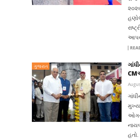
૨૦૨૬
હણોલ
રાષ્ટ
આપવા
REA
ગાંધ
ગુજરાત
CMએ 
Augus
ગાંધ
મુખ્ય
ઓગસ્
નાયબ 
હતો.