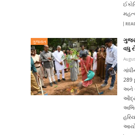
ઈકોસ
મહત્
REA
ગુજર
ગુજરાત
વધુ 
Augus
ગાંધ
289 
અને 
ઔદ્ય
અભિય
હરિય
આયોજ