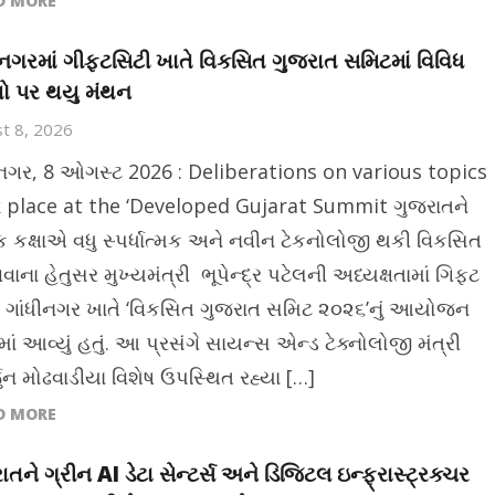
D MORE
ીનગરમાં ગીફ્ટસિટી ખાતે વિકસિત ગુજરાત સમિટમાં વિવિધ
ો પર થયુ મંથન
t 8, 2026
ીનગર, 8 ઓગસ્ટ 2026 : Deliberations on various topics
 place at the ‘Developed Gujarat Summit ગુજરાતને
વિક કક્ષાએ વધુ સ્પર્ધાત્મક અને નવીન ટેકનોલોજી થકી વિકસિત
ાના હેતુસર મુખ્યમંત્રી ભૂપેન્દ્ર પટેલની અધ્યક્ષતામાં ગિફ્ટ
, ગાંધીનગર ખાતે ‘વિકસિત ગુજરાત સમિટ ૨૦૨૬’નું આયોજન
ાં આવ્યું હતું. આ પ્રસંગે સાયન્સ એન્ડ ટેક્નોલોજી મંત્રી
ુન મોઢવાડીયા વિશેષ ઉપસ્થિત રહ્યા […]
D MORE
ાતને ગ્રીન AI ડેટા સેન્ટર્સ અને ડિજિટલ ઇન્ફ્રાસ્ટ્રક્ચર