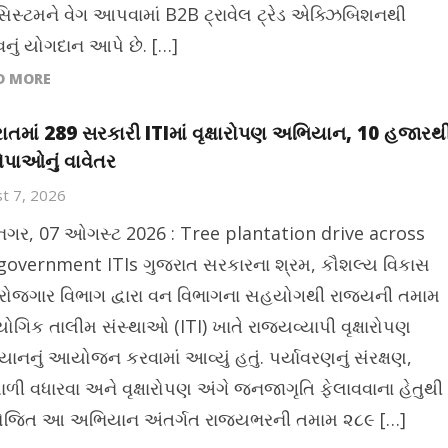
િસ્ટમને વેગ આપવામાં B2B ટ્રાવેલ ટ્રેડ એક્ઝિબિશનથી
વનું યોગદાન આપે છે. […]
D MORE
ાતમાં 289 સરકારી ITIમાં વૃક્ષારોપણ અભિયાન, 10 હજારથ
રોપાઓનું વાવેતર
t 7, 2026
ીનગર, 07 ઓગસ્ટ 2026 : Tree plantation drive across
government ITIs ગુજરાત સરકારના શ્રમ, કૌશલ્ય વિકાસ
રોજગાર વિભાગ દ્વારા વન વિભાગના સહયોગથી રાજ્યની તમામ
ોગિક તાલીમ સંસ્થાઓ (ITI) ખાતે રાજ્યવ્યાપી વૃક્ષારોપણ
ાનનું આયોજન કરવામાં આવ્યું હતું. પર્યાવરણનું સંરક્ષણ,
ાળી વધારવા અને વૃક્ષારોપણ અંગે જનજાગૃતિ ફેલાવવાના હેતુથી
િત આ અભિયાન અંતર્ગત રાજ્યભરની તમામ ૨૮૯ […]