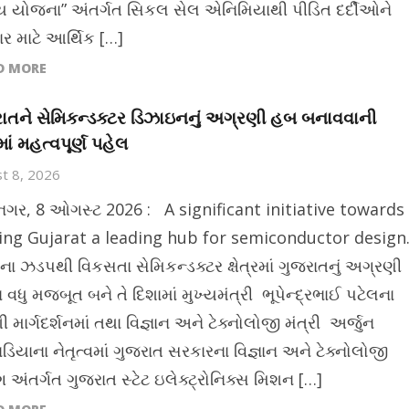
 યોજના” અંતર્ગત સિકલ સેલ એનિમિયાથી પીડિત દર્દીઓને
ાર માટે આર્થિક […]
D MORE
ાતને સેમિકન્ડક્ટર ડિઝાઇનનું અગ્રણી હબ બનાવવાની
ાં મહત્વપૂર્ણ પહેલ
t 8, 2026
ીનગર, 8 ઓગસ્ટ 2026 : A significant initiative towards
ng Gujarat a leading hub for semiconductor design
ના ઝડપથી વિકસતા સેમિકન્ડક્ટર ક્ષેત્રમાં ગુજરાતનું અગ્રણી
 વધુ મજબૂત બને તે દિશામાં મુખ્યમંત્રી ભૂપેન્દ્રભાઈ પટેલના
ેશી માર્ગદર્શનમાં તથા વિજ્ઞાન અને ટેક્નોલોજી મંત્રી અર્જુન
ડિયાના નેતૃત્વમાં ગુજરાત સરકારના વિજ્ઞાન અને ટેક્નોલોજી
ગ અંતર્ગત ગુજરાત સ્ટેટ ઇલેક્ટ્રોનિક્સ મિશન […]