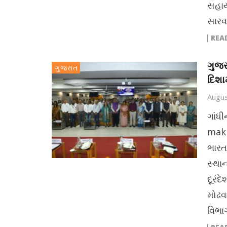
સહાય
સારવ
REA
ગુજર
ગુજરાત
દિશામ
Augus
ગાંધ
maki
ભારત
સ્થાન
દૂરંદ
મોઢવા
વિભા