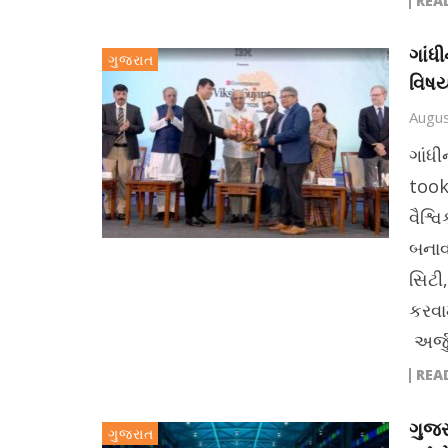
REA
ગાંધ
ગુજરાત
વિષય
Augus
ગાંધ
took
વૈશ્
બનાવવ
સિટી
કરવામ
અર્જ
REA
ગુજર
ગુજરાત