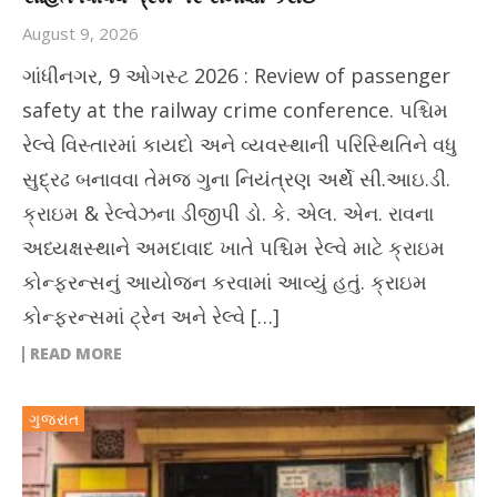
August 9, 2026
ગાંધીનગર, 9 ઓગસ્ટ 2026 : Review of passenger
safety at the railway crime conference. પશ્ચિમ
રેલ્વે વિસ્તારમાં કાયદો અને વ્યવસ્થાની પરિસ્થિતિને વધુ
સુદ્રઢ બનાવવા તેમજ ગુના નિયંત્રણ અર્થે સી.આઇ.ડી.
ક્રાઇમ & રેલ્વેઝના ડીજીપી ડો. કે. એલ. એન. રાવના
અધ્યક્ષસ્થાને અમદાવાદ ખાતે પશ્ચિમ રેલ્વે માટે ક્રાઇમ
કોન્ફરન્સનું આયોજન કરવામાં આવ્યું હતું. ક્રાઇમ
કોન્ફરન્સમાં ટ્રેન અને રેલ્વે […]
READ MORE
ગુજરાત