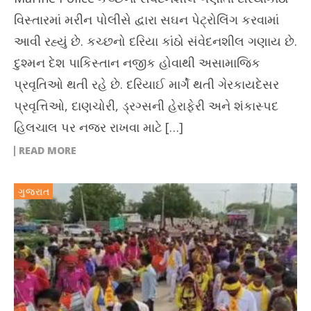
વિસ્તારમાં મરીન પોલીસે દ્વારા સઘન પેટ્રોલિંગ કરવામાં
આવી રહ્યું છે. કચ્છનો દરિયા કાંઠો સંવેદનશીલ ગણાય છે.
દુશ્મન દેશ પાકિસ્તાન નજીક હોવાથી અસામાજિક
પ્રવૃતિઓ થતી રહે છે. દરિયાઈ માર્ગે થતી ગેરકાયદેસર
પ્રવૃત્તિઓ, દાણચોરી, ડ્રગ્સની હેરાફેરી અને શંકાસ્પદ
હિલચાલ પર નજર રાખવા માટે […]
READ MORE
ગુજરાત