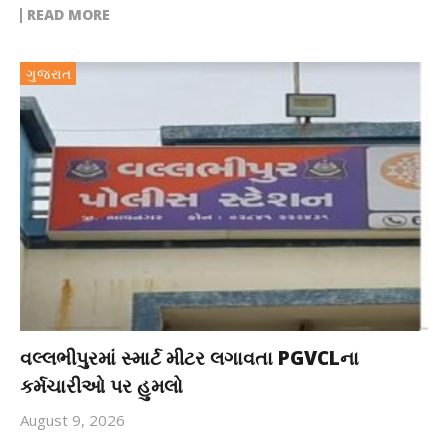
READ MORE
ગુજરાત
વલ્લભીપુરમાં સ્માર્ટ મીટર લગાવતા PGVCLના
કર્મચારીઓ પર હુમલો
August 9, 2026