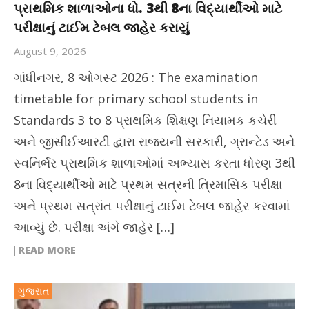
પ્રાથમિક શાળાઓના ધો. 3થી 8ના વિદ્યાર્થીઓ માટે
પરીક્ષાનું ટાઈમ ટેબલ જાહેર કરાયું
August 9, 2026
ગાંધીનગર, 8 ઓગસ્ટ 2026 : The examination
timetable for primary school students in
Standards 3 to 8 પ્રાથમિક શિક્ષણ નિયામક કચેરી
અને જીસીઈઆરટી દ્વારા રાજ્યની સરકારી, ગ્રાન્ટેડ અને
સ્વનિર્ભર પ્રાથમિક શાળાઓમાં અભ્યાસ કરતા ધોરણ 3થી
8ના વિદ્યાર્થીઓ માટે પ્રથમ સત્રની ત્રિમાસિક પરીક્ષા
અને પ્રથમ સત્રાંત પરીક્ષાનું ટાઈમ ટેબલ જાહેર કરવામાં
આવ્યું છે. પરીક્ષા અંગે જાહેર […]
READ MORE
ગુજરાત