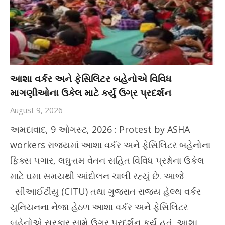
આશા વર્કર અને ફેસિલિટર બહેનોએ વિવિધ
માગણીઓના ઉકેલ માટે કર્યુ ઉગ્ર પ્રદર્શન
August 9, 2026
અમદાવાદ, 9 ઓગસ્ટ, 2026 : Protest by ASHA
workers રાજ્યમાં આશા વર્કર અને ફેસિલિટર બહેનોના
ફિક્સ પગાર, લઘુત્તમ વેતન સહિત વિવિધ પ્રશ્નોના ઉકેલ
માટે ઘમા સમયથી આંદોલન ચાલી રહ્યું છે. આજે
સીઆઈટીયુ (CITU) તથા ગુજરાત રાજ્ય હેલ્થ વર્કર
યુનિયનના નેજા હેઠળ આશા વર્કર અને ફેસિલિટર
બહેનોએ સરકાર સામે ઉગ્ર પ્રદર્શન કર્યું હતું. આશા