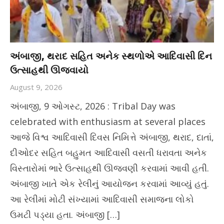
અંબાજી, થરાદ સહિત અનેક સ્થળોએ આદિવાસી દિન
ઉત્સાહથી ઊજવાયો
August 9, 2026
અંબાજી, 9 ઓગસ્ટ, 2026 : Tribal Day was
celebrated with enthusiasm at several places
આજે વિશ્વ આદિવાસી દિવસ નિમિત્તે અંબાજી, થરાદ, દાતાં,
દીઓદર સહિત બહુમત આદિવાસી વસતી ધરાવતા અનેક
વિસ્તારોમાં ભારે ઉત્સાહથી ઊજવણી કરવામાં આવી હતી.
અંબાજી ખાતે એક રેલીનું આયોજન કરવામાં આવ્યું હતું.
આ રેલીમાં મોટી સંખ્યામાં આદિવાસી સમાજના લોકો
ઉમટી પડ્યા હતા. અંબાજી […]