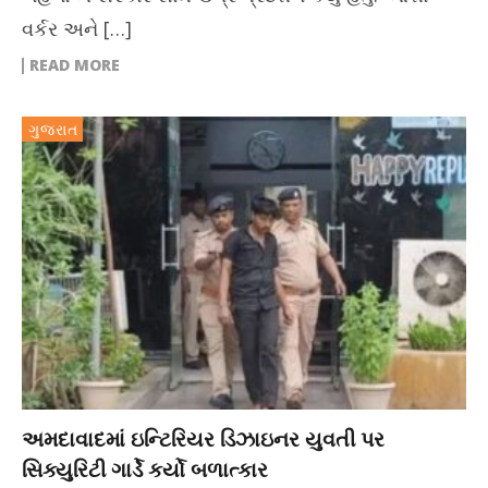
વર્કર અને […]
READ MORE
ગુજરાત
અમદાવાદમાં ઇન્ટિરિયર ડિઝાઇનર યુવતી પર
સિક્યુરિટી ગાર્ડે કર્યો બળાત્કાર