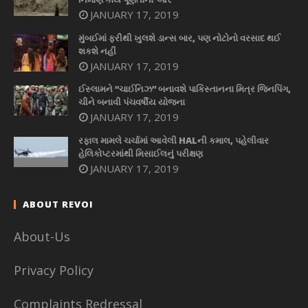
JANUARY 17, 2019
મુંબઈમાં ફરીથી ખુલશે ડાન્સ બાર, પણ નોટોનો વરસાદ થઈ
શકશે નહીં
JANUARY 17, 2019
ઈસ્લામને “ચાઈનિઝ” બનાવશે પાકિસ્તાનના મિત્ર જિનપિંગ,
ચીને બનાવી પંચવર્ષીય યોજના
JANUARY 17, 2019
રફાલ મામલે ચર્ચામાં આવેલી HALની કમાલ, પહેલીવાર
હેલિકોપ્ટરમાંથી મિસાઈલનું પરીક્ષણ
JANUARY 17, 2019
ABOUT REVOI
About-Us
Privacy Policy
Complaints Redressal