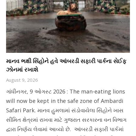
માનવ ભક્ષી સિંહોને હવે આંબરડી સફારી પાર્કના સેઈફ
ઝોનમાં રખાશે
August 9, 2026
ગાંધીનગર, 9 ઓગસ્ટ 2026 : The man-eating lions
will now be kept in the safe zone of Ambardi
Safari Park. માનવ હુમલામાં સંડોવાયેલા સિંહોને ખાસ
સીમિત ક્ષેત્રમાં રાખવા માટે ગુજરાત સરકારના વન વિભાગ
દ્વારા નિર્ણય લેવામાં આવ્યો છે. આંબરડી સફારી પાર્કમાં