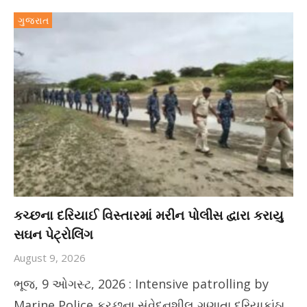
ગુજરાત
કચ્છના દરિયાઈ વિસ્તારમાં મરીન પોલીસ દ્વારા કરાયુ
સઘન પેટ્રોલિંગ
August 9, 2026
ભૂજ, 9 ઓગસ્ટ, 2026 : Intensive patrolling by
Marine Police કચ્છના સંવેદનશીલ ગણાતા દરિયાકાંઠા