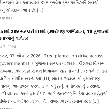
િસ્ટમને વેગ આપવામાં B2B ટ્રાવેલ ટ્રેડ એક્ઝિબિશનથી
વનું યોગદાન આપે છે. […]
D MORE
ાતમાં 289 સરકારી ITIમાં વૃક્ષારોપણ અભિયાન, 10 હજારથ
રોપાઓનું વાવેતર
t 7, 2026
ીનગર, 07 ઓગસ્ટ 2026 : Tree plantation drive across
government ITIs ગુજરાત સરકારના શ્રમ, કૌશલ્ય વિકાસ
રોજગાર વિભાગ દ્વારા વન વિભાગના સહયોગથી રાજ્યની તમામ
ોગિક તાલીમ સંસ્થાઓ (ITI) ખાતે રાજ્યવ્યાપી વૃક્ષારોપણ
ાનનું આયોજન કરવામાં આવ્યું હતું. પર્યાવરણનું સંરક્ષણ,
ાળી વધારવા અને વૃક્ષારોપણ અંગે જનજાગૃતિ ફેલાવવાના હેતુથી
િત આ અભિયાન અંતર્ગત રાજ્યભરની તમામ ૨૮૯ […]