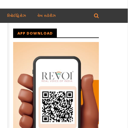
રિવોઈહિરોઝ
વેબ સ્ટોરીઝ
APP DOWNLOAD