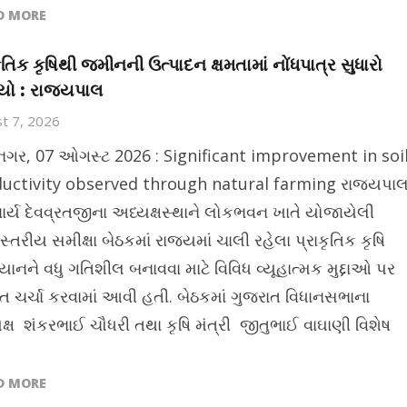
D MORE
કૃતિક કૃષિથી જમીનની ઉત્પાદન ક્ષમતામાં નોંધપાત્ર સુધારો
ાયો : રાજ્યપાલ
t 7, 2026
ીનગર, 07 ઓગસ્ટ 2026 : Significant improvement in soi
uctivity observed through natural farming રાજ્યપા
્ય દેવવ્રતજીના અધ્યક્ષસ્થાને લોકભવન ખાતે યોજાયેલી
્તરીય સમીક્ષા બેઠકમાં રાજ્યમાં ચાલી રહેલા પ્રાકૃતિક કૃષિ
ાનને વધુ ગતિશીલ બનાવવા માટે વિવિધ વ્યૂહાત્મક મુદ્દાઓ પર
તૃત ચર્ચા કરવામાં આવી હતી. બેઠકમાં ગુજરાત વિધાનસભાના
ક્ષ શંકરભાઈ ચૌધરી તથા કૃષિ મંત્રી જીતુભાઈ વાઘાણી વિશેષ
D MORE