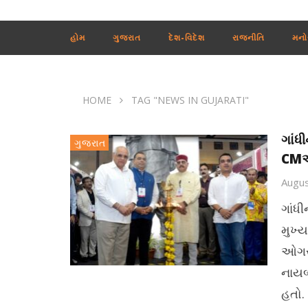
હોમ
ગુજરાત
દેશ-વિદેશ
રાજનીતિ
મનો
HOME
TAG "NEWS IN GUJARATI"
ગાંધ
ગુજરાત
CMએ 
Augus
ગાંધ
મુખ્ય
ઓગસ્
નાયબ 
હતો.