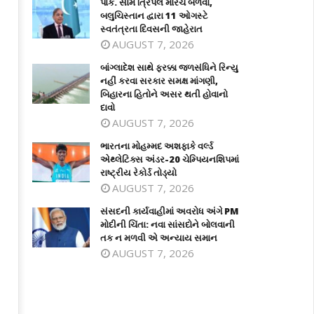
પાક. સામે ત્રિપલ મોરચે બળવો,
બલુચિસ્તાન દ્વારા 11 ઓગસ્ટે
સ્વતંત્રતા દિવસની જાહેરાત
AUGUST 7, 2026
બાંગ્લાદેશ સાથે ફરક્કા જળસંધિને રિન્યુ
નહીં કરવા સરકાર સમક્ષ માંગણી,
બિહારના હિતોને અસર થતી હોવાનો
દાવો
AUGUST 7, 2026
ભારતના મોહમ્મદ અશફાકે વર્લ્ડ
એથ્લેટિક્સ અંડર-20 ચેમ્પિયનશિપમાં
રાષ્ટ્રીય રેકોર્ડ તોડ્યો
AUGUST 7, 2026
સંસદની કાર્યવાહીમાં અવરોધ અંગે PM
મોદીની ચિંતા: નવા સાંસદોને બોલવાની
તક ન મળવી એ અન્યાય સમાન
AUGUST 7, 2026