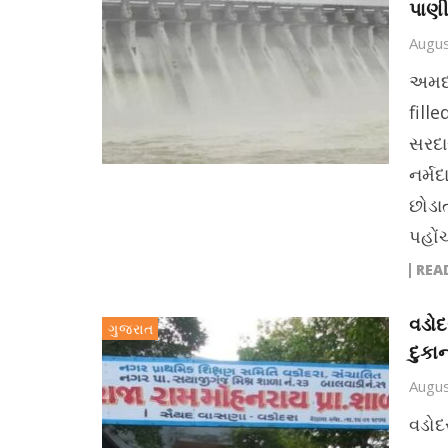
પાણી
Augus
અમદા
fill
સરદા
નર્મ
છોડા
પહોંચ
REA
વડોદ
ગુજરાત
દુકા
Augus
વડોદ