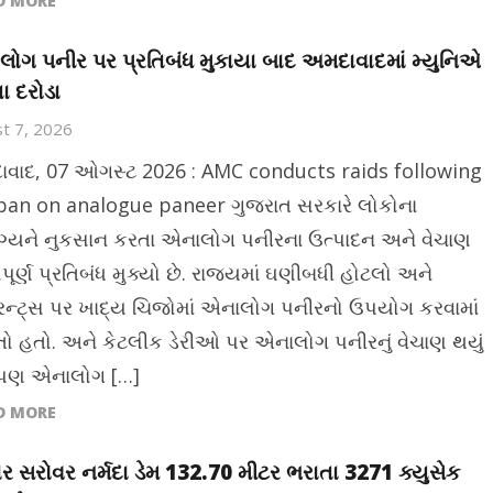
D MORE
ોગ પનીર પર પ્રતિબંધ મુકાયા બાદ અમદાવાદમાં મ્યુનિએ
યા દરોડા
t 7, 2026
વાદ, 07 ઓગસ્ટ 2026 : AMC conducts raids following
ban on analogue paneer ગુજરાત સરકારે લોકોના
્યને નુકસાન કરતા એનાલોગ પનીરના ઉત્પાદન અને વેચાણ
પૂર્ણ પ્રતિબંધ મુક્યો છે. રાજ્યમાં ઘણીબધી હોટલો અને
ટોરન્ટ્સ પર ખાદ્ય ચિજોમાં એનાલોગ પનીરનો ઉપયોગ કરવામાં
 હતો. અને કેટલીક ડેરીઓ પર એનાલોગ પનીરનું વેચાણ થયું
. પણ એનાલોગ […]
D MORE
ર સરોવર નર્મદા ડેમ 132.70 મીટર ભરાતા 3271 ક્યુસેક