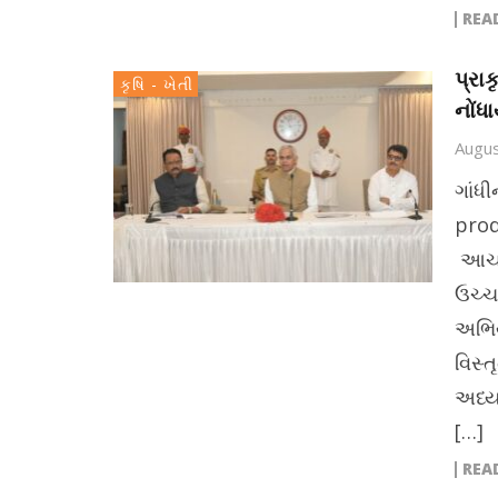
REA
પ્રા
કૃષિ - ખેતી
નોંધ
Augus
ગાંધ
prod
આચાર
ઉચ્ચસ
અભિય
વિસ્
અધ્ય
[…]
REA