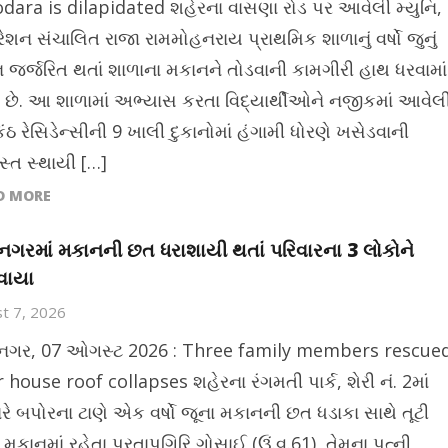
dara is dilapidated શહેરના વાસણા રોડ પર આવેલી મ્યુનિ,
ોરેશન સંચાલિત રાજા રામમોહનરાય પ્રાથમિક શાળાનું વર્ષો જુનું
 જર્જરિત થતાં શાળાના મકાનને તોડવાની કામગીરી હાથ ધરવામાં
છે. આ શાળામાં અભ્યાસ કરતા વિદ્યાર્થીઓને નજીકમાં આવેલ
ઠ રેસિડેન્સીની 9 ખાલી દુકાનોમાં હંગામી ધોરણે ખસેડવાની
સ્ત સ્થાયી […]
D MORE
ગરમાં મકાનની છત ધરાશાયી થતાં પરિવારના 3 લોકોને
વાયા
t 7, 2026
ગર, 07 ઓગસ્ટ 2026 : Three family members rescue
 house roof collapses શહેરના રંગમતી પાર્ક, શેરી નં. 2માં
ારે બપોરના ટાણે એક વર્ષો જૂના મકાનની છત ધડાકા સાથે તૂટી
મકાનમાં રહેતા પ્રતાપગિરિ ગોસાઈ (ઉં.વ.61), તેમના પત્ની