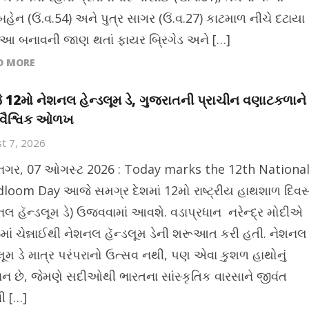
બહેન (ઉં.વ.54) અને પુત્ર સાગર (ઉં.વ.27) કાટમાળ નીચે દટાયા
 આ બનાવની જાણ થતાં ફાયર બ્રિગેડ અને […]
D MORE
12મો નેશનલ હેન્ડલૂમ ડે, ગુજરાતની પ્રાચીન વણાટકળાને
વૈશ્વિક ઓળખ
t 7, 2026
ીનગર, 07 ઓગસ્ટ 2026 : Today marks the 12th Nationa
loom Day આજે સમગ્ર દેશમાં 12મો રાષ્ટ્રીય હાથશાળ દિવ
નલ હૅન્ડલૂમ ડે) ઉજવવામાં આવશે. વડાપ્રધાન નરેન્દ્ર મોદીએ
માં ચેન્નાઈથી નેશનલ હૅન્ડલૂમ ડેની શરૂઆત કરી હતી. નેશનલ
ડલૂમ ડે માત્ર પરંપરાનો ઉત્સવ નથી, પણ એવા કુશળ હાથોનું
ાન છે, જેમણે સદીઓથી ભારતના સાંસ્કૃતિક વારસાને જીવંત
ી […]