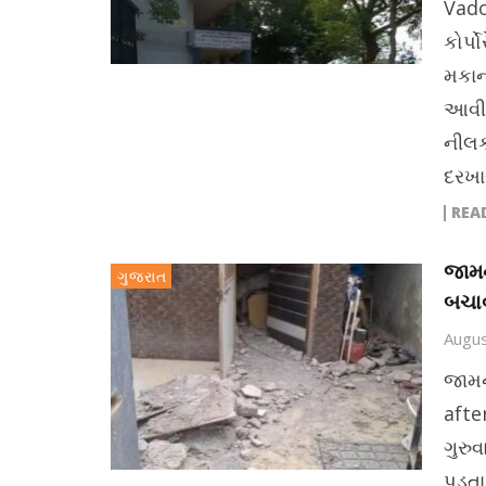
Vado
કોર્પ
મકાન
આવી 
નીલકં
દરખા
REA
જામન
ગુજરાત
બચા
Augus
જામન
after
ગુરુવ
પડતા 