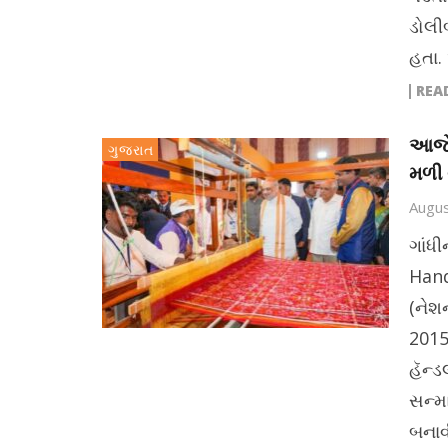
ડોલી
હતા.
REA
આજે 
ગુજરાત
મળી 
Augus
ગાંધ
Hand
(નેશ
2015
હૅન્
સન્મ
બનાવ