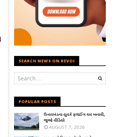
ી
SEARCH NEWS ON REVOI
POPULAR POSTS
ઉત્તરાખંડના યુવકે ફ્લાઈંગ કાર બનાવી,
જુઓ વીડિયો
AUGUST 7, 2026