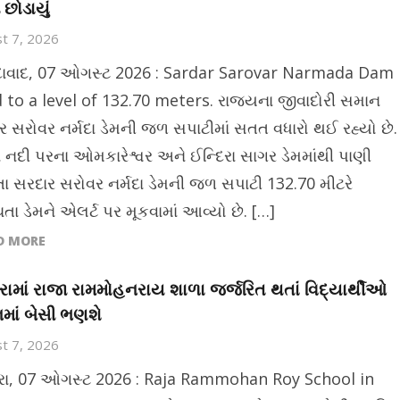
 છોડાયું
t 7, 2026
વાદ, 07 ઓગસ્ટ 2026 : Sardar Sarovar Narmada Dam
ed to a level of 132.70 meters. રાજ્યના જીવાદોરી સમાન
ર સરોવર નર્મદા ડેમની જળ સપાટીમાં સતત વધારો થઈ રહ્યો છે.
દા નદી પરના ઓમકારેશ્વર અને ઈન્દિરા સાગર ડેમમાંથી પાણી
તા સરદાર સરોવર નર્મદા ડેમની જળ સપાટી 132.70 મીટરે
તા ડેમને એલર્ટ પર મૂકવામાં આવ્યો છે. […]
D MORE
રામાં રાજા રામમોહનરાય શાળા જર્જરિત થતાં વિદ્યાર્થીઓ
નમાં બેસી ભણશે
t 7, 2026
રા, 07 ઓગસ્ટ 2026 : Raja Rammohan Roy School in