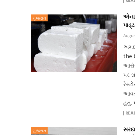
REA
એનાલ
ગુજરાત
પાડ્
Augus
અમદા
the 
આરોગ
પર સં
રેસ્
આવતો
હતું
REA
સરદા
ગુજરાત