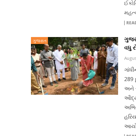
ઈકોસ
મહત્
REA
ગુજર
ગુજરાત
વધુ 
Augus
ગાંધ
289 
અને 
ઔદ્ય
અભિય
હરિય
આયોજ