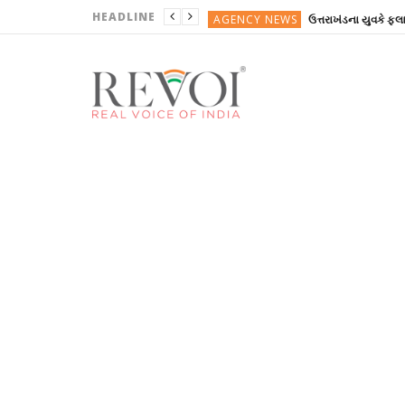
HEADLINE
AGENCY NEWS
ઉત્તરાખંડના યુવકે ફ્
ગુજરાતી
ગુજરાતી
ગુજરાતી
ગુજરાતી
AGENCY NEWS
ઉત્તરાખંડના યુવકે ફ્