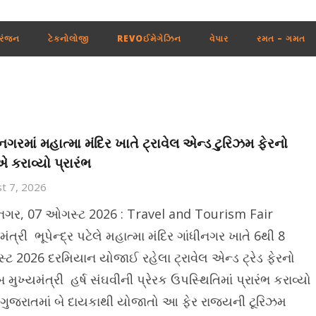
રંજન
ટેકનોલોજી
REVOઈમેગેઝિન
વેપાર
રમત – ગમત
ીનગરમાં મહાત્મા મંદિર ખાતે ટ્રાવેલ એન્ડ ટુરિઝમ ફેરનો
કરાવ્યો પ્રારંભ
t 7, 2026
ીનગર, 07 ઓગસ્ટ 2026 : Travel and Tourism Fair
મંત્રી ભૂપેન્દ્ર પટેલે મહાત્મા મંદિર ગાંધીનગર ખાતે 6થી 8
ટ 2026 દરમિયાન યોજાઈ રહેલા ટ્રાવેલ એન્ડ ટ્રેડ ફેરનો
મુખ્યમંત્રી હર્ષ સંઘવીની પ્રેરક ઉપસ્થિતિમાં પ્રારંભ કરાવ્યો
 ગુજરાતમાં બે દાયકાથી યોજાતો આ ફેર રાજ્યની ટૂરિઝમ