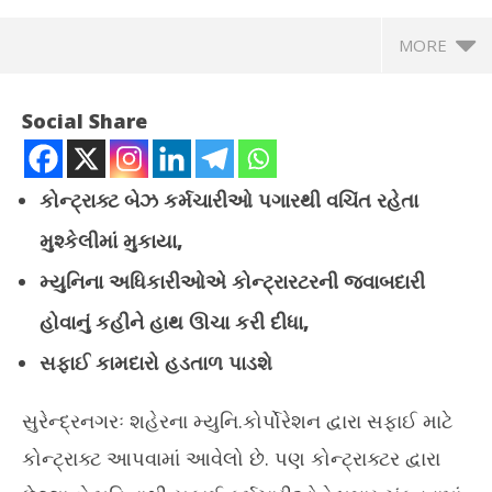
MORE
Social Share
કોન્ટ્રાક્ટ બેઝ કર્મચારીઓ પગારથી વચિંત રહેતા
મુશ્કેલીમાં મુકાયા,
મ્યુનિના અધિકારીઓએ કોન્ટ્રારટરની જવાબદારી
હોવાનું કહીને હાથ ઊચા કરી દીધા,
સફાઈ કામદારો હડતાળ પાડશે
NOW VIEWING
સુરેન્દ્રનગરઃ શહેરના મ્યુનિ.કોર્પોરેશન દ્વારા સફાઈ માટે
સુરેન્દ્રનગર મ્યુનિ.કોર્પોરેશનના 300 સફાઈ કામદારોને બે મહિનાથી
અસમ
પગાર મળ્યો નથી
ઈજા
કોન્ટ્રાક્ટ આપવામાં આવેલો છે. પણ કોન્ટ્રાક્ટર દ્વારા
July
Jul