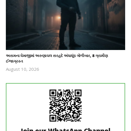
અસમના ધેમાજીમાં અરુણાચલ સરહદે અંધાધૂંધ ગોળીબાર, 8 ગ્રામીણ
ઈજાગ્રસ્ત
August 10, 2026
revoi
editor
Join our WhatsApp Channel