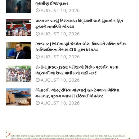
ગ્રામીણ ઈજાગ્રસ્ત
AUGUST 10, 2026
પાટનગર બન્યું તિરંગામયઃ વિદ્યાર્થી અને યુવાનો સહિત
હજારો નાગરિકો જોડાયા
AUGUST 10, 2026
ઝારખંડ: JPSCના પૂર્વ ચેરમેન એલ. ખિયાંગ્તે કથિત પરીક્ષા
અનિયમિતતા કેસમાં CID દ્વારા ધરપકડ
AUGUST 10, 2026
રાંચીમાં JPSC-JSSC પરીક્ષાઓ વિરોધ-પ્રદર્શન કરતા
વિદ્યાર્થીઓ ઉપર પોલીસનો લાઠીચાર્જ
AUGUST 10, 2026
બિહારથી ઓસ્ટ્રેલિયા મોકલાયું GI-ટેગવાળા મિથિલા
મખાનાનું પ્રથમ વ્યાપારી દરિયાઈ શિપમેન્ટ
AUGUST 10, 2026