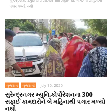
સુરેન્દ્રનગર મ્યુનિ.કોર્પોરેશનના 300 સફાઈ કામદારોને બે મહિનાથી
પગાર મળ્યો નથી
July 15, 2025
ગુજરાત
ગુજરાતી
સુરેન્દ્રનગર મ્યુનિ.કોર્પોરેશનના 300
સફાઈ કામદારોને બે મહિનાથી પગાર મળ્યો
નથી