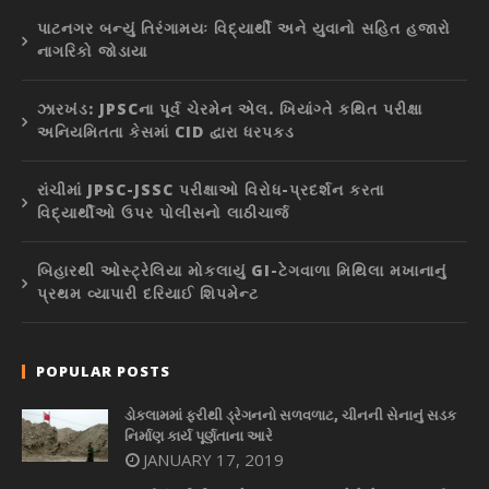
પાટનગર બન્યું તિરંગામયઃ વિદ્યાર્થી અને યુવાનો સહિત હજારો
નાગરિકો જોડાયા
ઝારખંડ: JPSCના પૂર્વ ચેરમેન એલ. ખિયાંગ્તે કથિત પરીક્ષા
અનિયમિતતા કેસમાં CID દ્વારા ધરપકડ
રાંચીમાં JPSC-JSSC પરીક્ષાઓ વિરોધ-પ્રદર્શન કરતા
વિદ્યાર્થીઓ ઉપર પોલીસનો લાઠીચાર્જ
બિહારથી ઓસ્ટ્રેલિયા મોકલાયું GI-ટેગવાળા મિથિલા મખાનાનું
પ્રથમ વ્યાપારી દરિયાઈ શિપમેન્ટ
POPULAR POSTS
ડોકલામમાં ફરીથી ડ્રેગનનો સળવળાટ, ચીનની સેનાનું સડક
નિર્માણ કાર્ય પૂર્ણતાના આરે
JANUARY 17, 2019