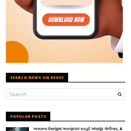
SEARCH NEWS ON REVOI
POPULAR POSTS
અસમના ધેમાજીમાં અરુણાચલ સરહદે અંધાધૂંધ ગોળીબાર, 8