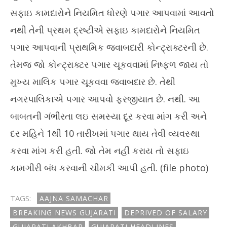
સફાઇ કામદારોને નિયમિત ધોરણે પગાર આપવામાં આવતો
નથી તેની પ્રથમ દ્રષ્ટીએ સફાઇ કામદારોને નિયમિત
પગાર આપવાની પ્રાથમિક જવાબદારી કોન્ટ્રાક્ટરની છે.
તેમજ જો કોન્ટ્રાક્ટર પગાર ચૂકવવામાં નિષ્ફળ જાય તો
મુખ્ય માલિક પગાર ચૂકવવા જવાબદાર છે. તેથી
નગરપાલિકાએ પગાર આપવો ફરજીયાત છે. નથી. આ
બાબતની ગંભીરતા લઇ સમસ્યા દૂર કરવા માંગ કરી અને
દર મહિને 1થી 10 તારીખમાં પગાર થાય તેવી વ્યવસ્થા
કરવા માંગ કરી હતી. જો તેમ નહીં કરાય તો સફાઇ
કામગીરી બંધ કરવાની ચીમકી આપી હતી. (file photo)
TAGS:
AAJNA SAMACHAR
BREAKING NEWS GUJARATI
DEPRIVED OF SALARY
GUJARATI AKHBAR
GUJARATI HEADLINES