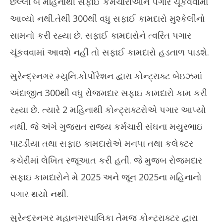
છેલ્લા બે મહિનાથી સફાઈ કર્મચારીઓને પગાર ચૂંકવવામાં
15,
15
2025
20
આવ્યો નથી.તેથી 300થી વધુ સફાઈ કામદારો મુશ્કેલીનો
સામનો કરી રહ્યા છે. સફાઈ કામદારોને ત્વરિત પગાર
ચૂંકવવામાં આવશે નહીં તો સફાઈ કામદારો હડતાળ પાડશે.
સુરેન્દ્રનગર મ્યુનિ.કોર્પોરેશન દ્વારા કોન્ટ્રાક્ટ બેઇઝમાં
અંદાજીત 300થી વધુ રોજમદાર સફાઇ કામદારો કામ કરી
રહ્યા છે. ત્યારે 2 મહિનાથી કોન્ટ્રાક્ટરોએ પગાર આપ્યો
નથી. જે અંગે ગુજરાત રાજ્ય કર્મચારી સંઘના મયુરભાઇ
પાટડીયા તથા સફાઇ કામદારોએ મનપા તથા કલેક્ટર
કચેરીમાં લેખિત રજૂઆત કરી હતી. જે મુજબ રોજમદાર
સફાઇ કામદારોને મે 2025 અને જૂન 2025ના મહિનાનો
પગાર થયો નથી.
સુરેન્દ્રનગર મહાનગરપાલિકા તેમજ કોન્ટ્રાક્ટર દ્વારા