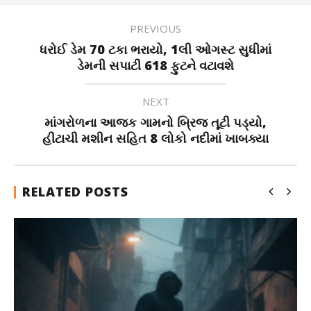
PREVIOUS
ધરોઈ ડેમ 70 ટકા ભરાયો, 1લી ઓગસ્ટ સુધીમાં
ડેમની સપાટી 618 ફુટને વટાવશે
NEXT
માંગરોળના આજક ગામનો બ્રિજ તૂટી પડ્યો,
હીટાચી મશીન સહિત 8 લોકો નદીમાં ખાબક્યા
RELATED POSTS