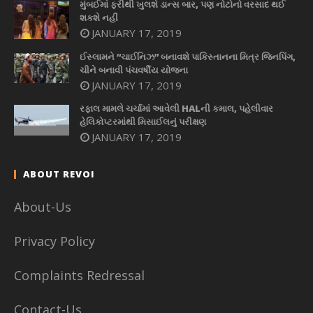
મુંબઈમાં ફરીથી ખુલશે ડાન્સ બાર, પણ નોટોનો વરસાદ થઈ
શકશે નહીં
JANUARY 17, 2019
ઈસ્લામને “ચાઈનિઝ” બનાવશે પાકિસ્તાનના મિત્ર જિનપિંગ,
ચીને બનાવી પંચવર્ષીય યોજના
JANUARY 17, 2019
રફાલ મામલે ચર્ચામાં આવેલી HALની કમાલ, પહેલીવાર
હેલિકોપ્ટરમાંથી મિસાઈલનું પરીક્ષણ
JANUARY 17, 2019
ABOUT REVOI
About-Us
Privacy Policy
Complaints Redressal
Contact-Us