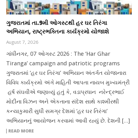
ગુજરાતમાં તા.9મી ઓગસ્ટથી હર ઘર તિરંગા
અભિયાન, રાષ્ટ્રભક્તિના કાર્યક્રમો યોજાશે
August 7, 2026
ગાંધીનગર, 07 ઓગસ્ટ 2026 : The ‘Har Ghar
Tiranga’ campaign and patriotic programs
ગુજરાતમાં ‘હર ઘર તિરંગા’ અભિયાન અંતર્ગત યોજાનારા
વિવિધ કાર્યક્રમો અંગે માહિતી આપતા નાયબ મુખ્યમંત્રી
હર્ષ સંઘવીએ જણાવ્યું હતું કે, વડાપ્રધાન નરેન્દ્રભાઈ
મોદીના વિઝન અને એકતાના સંદેશ સાથે કાશ્મીરથી
કન્યાકુમારી સુધી સમગ્ર દેશમાં ‘હર ઘર તિરંગા’
અભિયાનનું આયોજન કરવામાં આવી રહ્યું છે. દેશની […]
READ MORE