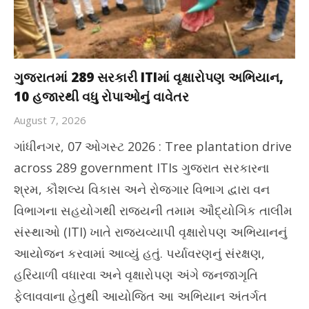
ગુજરાતમાં 289 સરકારી ITIમાં વૃક્ષારોપણ અભિયાન,
10 હજારથી વધુ રોપાઓનું વાવેતર
August 7, 2026
ગાંધીનગર, 07 ઓગસ્ટ 2026 : Tree plantation drive
across 289 government ITIs ગુજરાત સરકારના
શ્રમ, કૌશલ્ય વિકાસ અને રોજગાર વિભાગ દ્વારા વન
વિભાગના સહયોગથી રાજ્યની તમામ ઔદ્યોગિક તાલીમ
સંસ્થાઓ (ITI) ખાતે રાજ્યવ્યાપી વૃક્ષારોપણ અભિયાનનું
આયોજન કરવામાં આવ્યું હતું. પર્યાવરણનું સંરક્ષણ,
હરિયાળી વધારવા અને વૃક્ષારોપણ અંગે જનજાગૃતિ
ફેલાવવાના હેતુથી આયોજિત આ અભિયાન અંતર્ગત