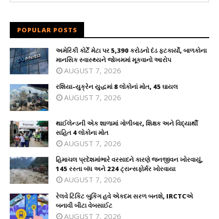
POPULAR POSTS
અમેરિકી કોર્ટે મેટા પર 5,390 કરોડનો દંડ ફટકાર્યો, બાળકોના
માનસિક સ્વાસ્થ્યને જોખમમાં મૂકવાનો આરોપ
AUGUST 7, 2026
રશિયા-યુક્રેન યુદ્ધમાં 8 લોકોનાં મોત, 45 ઘાયલ
AUGUST 7, 2026
થાઈલેન્ડની એક શાળામાં ગોળીબાર, શિક્ષક અને વિદ્યાર્થી
સહિત 4 લોકોના મોત
AUGUST 7, 2026
હિમાચલ પ્રદેશમાંભારે વરસાદને કારણે જનજીવન ખોરવાયું,
145 રસ્તા બંધ અને 224 ટ્રાન્સફોર્મર ખોરવાયા
AUGUST 7, 2026
રેલવે ટિકિટ બુકિંગ હવે એકદમ સરળ બનશે, IRCTCએ
બનાવી બીટા વેબસાઈટ
AUGUST 7, 2026