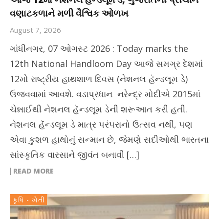
વણાટકળાને મળી વૈશ્વિક ઓળખ
August 7, 2026
ગાંધીનગર, 07 ઓગસ્ટ 2026 : Today marks the
12th National Handloom Day આજે સમગ્ર દેશમાં
12મો રાષ્ટ્રીય હાથશાળ દિવસ (નેશનલ હૅન્ડલૂમ ડે)
ઉજવવામાં આવશે. વડાપ્રધાન નરેન્દ્ર મોદીએ 2015માં
ચેન્નાઈથી નેશનલ હૅન્ડલૂમ ડેની શરૂઆત કરી હતી.
નેશનલ હૅન્ડલૂમ ડે માત્ર પરંપરાનો ઉત્સવ નથી, પણ
એવા કુશળ હાથોનું સન્માન છે, જેમણે સદીઓથી ભારતના
સાંસ્કૃતિક વારસાને જીવંત બનાવી […]
READ MORE
કૃષિ - ખેતી