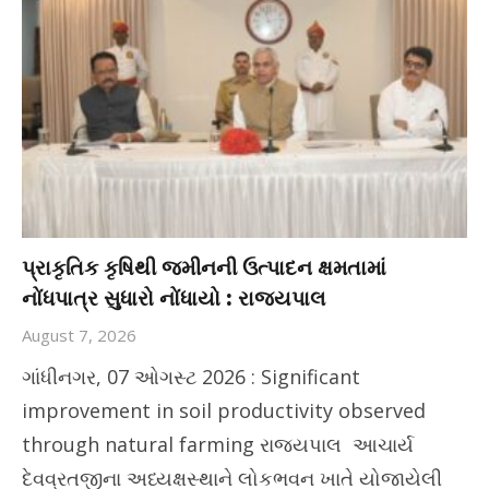
પ્રાકૃતિક કૃષિથી જમીનની ઉત્પાદન ક્ષમતામાં
નોંધપાત્ર સુધારો નોંધાયો : રાજ્યપાલ
August 7, 2026
ગાંધીનગર, 07 ઓગસ્ટ 2026 : Significant
improvement in soil productivity observed
through natural farming રાજ્યપાલ આચાર્ય
દેવવ્રતજીના અધ્યક્ષસ્થાને લોકભવન ખાતે યોજાયેલી