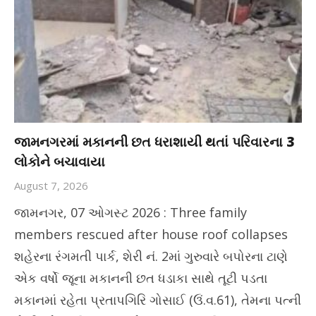
જામનગરમાં મકાનની છત ધરાશાયી થતાં પરિવારના 3
લોકોને બચાવાયા
August 7, 2026
જામનગર, 07 ઓગસ્ટ 2026 : Three family
members rescued after house roof collapses
શહેરના રંગમતી પાર્ક, શેરી નં. 2માં ગુરુવારે બપોરના ટાણે
એક વર્ષો જૂના મકાનની છત ધડાકા સાથે તૂટી પડતા
મકાનમાં રહેતા પ્રતાપગિરિ ગોસાઈ (ઉં.વ.61), તેમના પત્ની