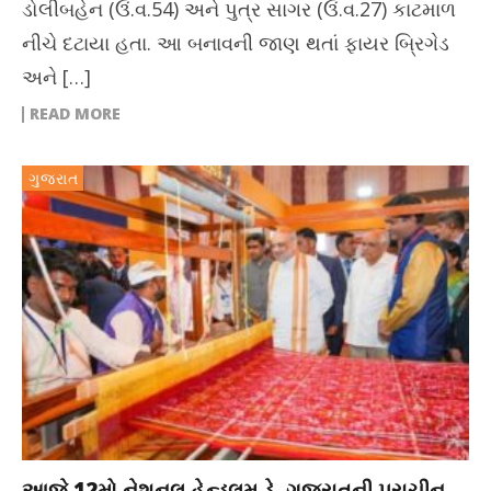
ડોલીબહેન (ઉં.વ.54) અને પુત્ર સાગર (ઉં.વ.27) કાટમાળ
નીચે દટાયા હતા. આ બનાવની જાણ થતાં ફાયર બ્રિગેડ
અને […]
READ MORE
ગુજરાત
આજે 12મો નેશનલ હેન્ડલૂમ ડે, ગુજરાતની પ્રાચીન