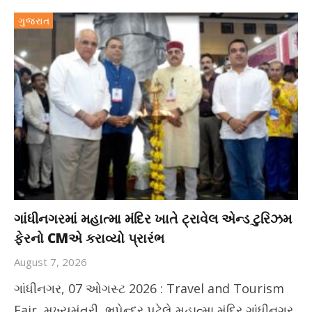
ગુજરાત
ગાંધીનગરમાં મહાત્મા મંદિર ખાતે ટ્રાવેલ એન્ડ ટુરિઝમ
ફેરનો CMએ કરાવ્યો પ્રારંભ
August 7, 2026
ગાંધીનગર, 07 ઓગસ્ટ 2026 : Travel and Tourism
Fair મુખ્યમંત્રી ભૂપેન્દ્ર પટેલે મહાત્મા મંદિર ગાંધીનગર