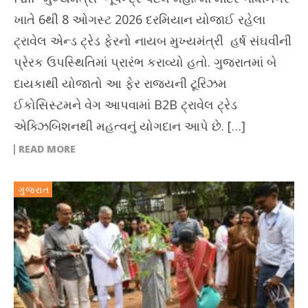
ખાતે 6થી 8 ઓગસ્ટ 2026 દરમિયાન યોજાઈ રહેલા
ટ્રાવેલ એન્ડ ટ્રેડ ફેરનો નાયબ મુખ્યમંત્રી હર્ષ સંઘવીની
પ્રેરક ઉપસ્થિતિમાં પ્રારંભ કરાવ્યો હતો. ગુજરાતમાં બે
દાયકાથી યોજાતો આ ફેર રાજ્યની ટૂરિઝમ
ઈકોસિસ્ટમને વેગ આપવામાં B2B ટ્રાવેલ ટ્રેડ
એક્ઝિબિશનથી મહત્વનું યોગદાન આપે છે. […]
READ MORE
ગુજરાત