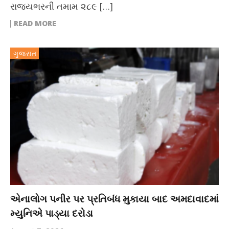
રાજ્યભરની તમામ ૨૮૯ […]
READ MORE
ગુજરાત
એનાલોગ પનીર પર પ્રતિબંધ મુકાયા બાદ અમદાવાદમાં
મ્યુનિએ પાડ્યા દરોડા