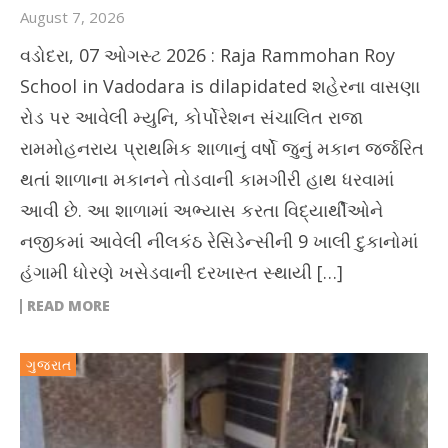
August 7, 2026
વડોદરા, 07 ઓગસ્ટ 2026 : Raja Rammohan Roy
School in Vadodara is dilapidated શહેરના વાસણા
રોડ પર આવેલી મ્યુનિ, કોર્પોરેશન સંચાલિત રાજા
રામમોહનરાય પ્રાથમિક શાળાનું વર્ષો જુનું મકાન જર્જરિત
થતાં શાળાના મકાનને તોડવાની કામગીરી હાથ ધરવામાં
આવી છે. આ શાળામાં અભ્યાસ કરતા વિદ્યાર્થીઓને
નજીકમાં આવેલી નીલકંઠ રેસિડેન્સીની 9 ખાલી દુકાનોમાં
હંગામી ધોરણે ખસેડવાની દરખાસ્ત સ્થાયી […]
READ MORE
ગુજરાત