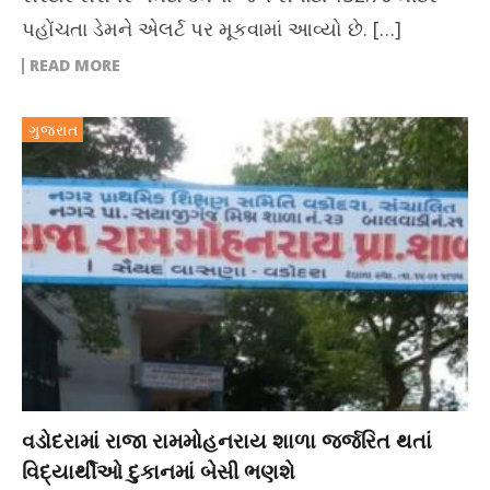
પહોંચતા ડેમને એલર્ટ પર મૂકવામાં આવ્યો છે. […]
READ MORE
ગુજરાત
વડોદરામાં રાજા રામમોહનરાય શાળા જર્જરિત થતાં
વિદ્યાર્થીઓ દુકાનમાં બેસી ભણશે