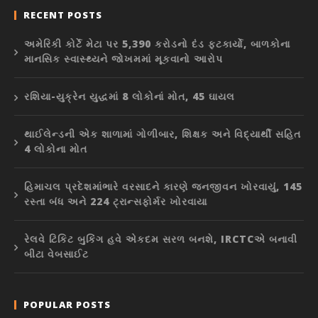
RECENT POSTS
અમેરિકી કોર્ટે મેટા પર 5,390 કરોડનો દંડ ફટકાર્યો, બાળકોના
માનસિક સ્વાસ્થ્યને જોખમમાં મૂકવાનો આરોપ
રશિયા-યુક્રેન યુદ્ધમાં 8 લોકોનાં મોત, 45 ઘાયલ
થાઈલેન્ડની એક શાળામાં ગોળીબાર, શિક્ષક અને વિદ્યાર્થી સહિત
4 લોકોના મોત
હિમાચલ પ્રદેશમાંભારે વરસાદને કારણે જનજીવન ખોરવાયું, 145
રસ્તા બંધ અને 224 ટ્રાન્સફોર્મર ખોરવાયા
રેલવે ટિકિટ બુકિંગ હવે એકદમ સરળ બનશે, IRCTCએ બનાવી
બીટા વેબસાઈટ
POPULAR POSTS