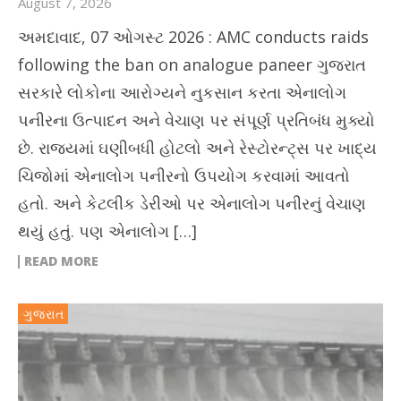
August 7, 2026
અમદાવાદ, 07 ઓગસ્ટ 2026 : AMC conducts raids
following the ban on analogue paneer ગુજરાત
સરકારે લોકોના આરોગ્યને નુકસાન કરતા એનાલોગ
પનીરના ઉત્પાદન અને વેચાણ પર સંપૂર્ણ પ્રતિબંધ મુક્યો
છે. રાજ્યમાં ઘણીબધી હોટલો અને રેસ્ટોરન્ટ્સ પર ખાદ્ય
ચિજોમાં એનાલોગ પનીરનો ઉપયોગ કરવામાં આવતો
હતો. અને કેટલીક ડેરીઓ પર એનાલોગ પનીરનું વેચાણ
થયું હતું. પણ એનાલોગ […]
READ MORE
ગુજરાત