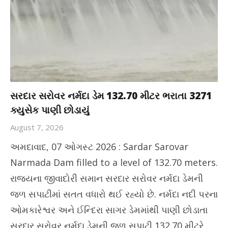
સરદાર સરોવર નર્મદા ડેમ 132.70 મીટર ભરાતા 3271
ક્યુસેક પાણી છોડાયું
August 7, 2026
અમદાવાદ, 07 ઓગસ્ટ 2026 : Sardar Sarovar
Narmada Dam filled to a level of 132.70 meters.
રાજ્યના જીવાદોરી સમાન સરદાર સરોવર નર્મદા ડેમની
જળ સપાટીમાં સતત વધારો થઈ રહ્યો છે. નર્મદા નદી પરના
ઓમકારેશ્વર અને ઈન્દિરા સાગર ડેમમાંથી પાણી છોડાતા
સરદાર સરોવર નર્મદા ડેમની જળ સપાટી 132.70 મીટરે