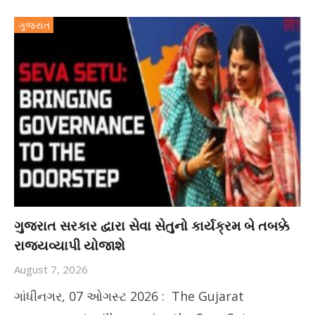
ગુજરાત
ગુજરાત સરકાર દ્વારા સેવા સેતુનો કાર્યક્રમ બે તબક્કે
રાજ્યવ્યાપી યોજાશે
August 7, 2026
ગાંધીનગર, 07 ઓગસ્ટ 2026 : The Gujarat