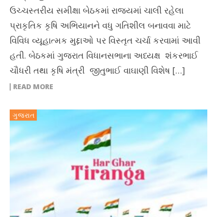
ઉચ્ચસ્તરીય સમીક્ષા બેઠકમાં રાજ્યમાં ચાલી રહેલા
પ્રાકૃતિક કૃષિ અભિયાનને વધુ ગતિશીલ બનાવવા માટે
વિવિધ વ્યૂહાત્મક મુદ્દાઓ પર વિસ્તૃત ચર્ચા કરવામાં આવી
હતી. બેઠકમાં ગુજરાત વિધાનસભાના અધ્યક્ષ શંકરભાઈ
ચૌધરી તથા કૃષિ મંત્રી જીતુભાઈ વાઘાણી વિશેષ […]
READ MORE
ગુજરાત