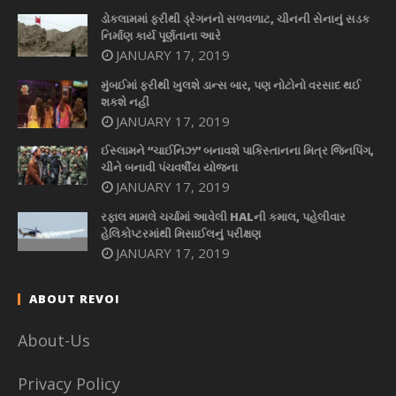
ડોકલામમાં ફરીથી ડ્રેગનનો સળવળાટ, ચીનની સેનાનું સડક
નિર્માણ કાર્ય પૂર્ણતાના આરે
JANUARY 17, 2019
મુંબઈમાં ફરીથી ખુલશે ડાન્સ બાર, પણ નોટોનો વરસાદ થઈ
શકશે નહીં
JANUARY 17, 2019
ઈસ્લામને “ચાઈનિઝ” બનાવશે પાકિસ્તાનના મિત્ર જિનપિંગ,
ચીને બનાવી પંચવર્ષીય યોજના
JANUARY 17, 2019
રફાલ મામલે ચર્ચામાં આવેલી HALની કમાલ, પહેલીવાર
હેલિકોપ્ટરમાંથી મિસાઈલનું પરીક્ષણ
JANUARY 17, 2019
ABOUT REVOI
About-Us
Privacy Policy