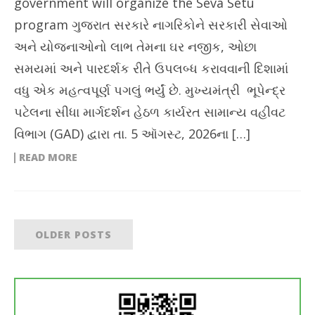
government will organize the Seva Setu
program ગુજરાત સરકારે નાગરિકોને સરકારી સેવાઓ
અને યોજનાઓનો લાભ તેમના ઘર નજીક, ઓછા
સમયમાં અને પારદર્શક રીતે ઉપલબ્ધ કરાવવાની દિશામાં
વધુ એક મહત્વપૂર્ણ પગલું ભર્યું છે. મુખ્યમંત્રી ભૂપેન્દ્ર
પટેલના સીધા માર્ગદર્શન હેઠળ કાર્યરત સામાન્ય વહીવટ
વિભાગ (GAD) દ્વારા તા. 5 ઑગસ્ટ, 2026ના […]
READ MORE
OLDER POSTS