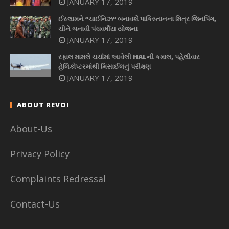
JANUARY 17, 2019
ઈસ્લામને “ચાઈનિઝ” બનાવશે પાકિસ્તાનના મિત્ર જિનપિંગ,
ચીને બનાવી પંચવર્ષીય યોજના
JANUARY 17, 2019
રફાલ મામલે ચર્ચામાં આવેલી HALની કમાલ, પહેલીવાર
હેલિકોપ્ટરમાંથી મિસાઈલનું પરીક્ષણ
JANUARY 17, 2019
ABOUT REVOI
About-Us
Privacy Policy
Complaints Redressal
Contact-Us