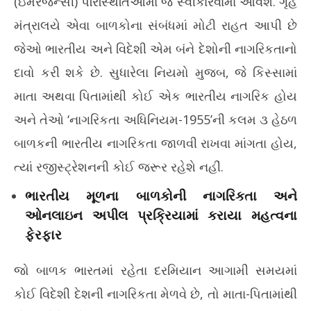
(ઇમરજન્સી) પરિસ્થિતિઓમાં જ સ્વીકારવામાં આવશે. ગૃહ
મંત્રાલયે એવા બાળકોના સંબંધમાં મોટી રાહત આપી છે
જેઓ ભારતીય અને વિદેશી એમ બંને દેશોની નાગરિકતાનો
દાવો કરી શકે છે. સુધારેલા નિયમો મુજબ, જે કિસ્સામાં
માતા અથવા પિતામાંથી કોઈ એક ભારતીય નાગરિક હોય
અને તેઓ ‘નાગરિકતા અધિનિયમ-1955’ની કલમ ૩ હેઠળ
બાળકની ભારતીય નાગરિકતા જાળવી રાખવા માંગતા હોય,
ત્યાં રજીસ્ટ્રેશનની કોઈ જરૂર રહેશે નહીં.
ભારતીય મૂળના બાળકોની નાગરિકતા અને
ઓનલાઇન અપીલ પ્રક્રિયામાં કરાયા મહત્વના
ફેરફાર
જો બાળક ભારતમાં રહેતા દરમિયાન આગામી સમયમાં
કોઈ વિદેશી દેશની નાગરિકતા મેળવે છે, તો માતા-પિતામાંથી