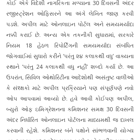
કોઈ એકે વિદેશી નાગરિકતા મળ્યાના 30 દિવસની અંદર
રજીસ્ટ્રેશન ઓફિસરને આ અંગે લેખિત જાણ કરવી
પડશે. અપીલ માટે ઓનલાઇન પોર્ટલ અને સમયમર્યાદા
નક્કી કરાઈ છે. અન્ય એક તકનીકી સુધારામાં, સરકારે
નિયમ 18 હેઠળ રિપોર્ટિંગની સમયમર્યાદા સંબંધિત
જોગવાઈમાં સુધારો કરીને ‘પરંતુ ૨૪ કલાકથી વધુ’ વાક્યના
સ્થાને ‘પરંતુ 24 કલાકથી વધુ નહીં’ શબ્દો કર્યા છે. આ
ઉપરાંત, સિવિલ ઓથોરિટીના આદેશોથી અસંતુષ્ટ વાલીઓ
કે સંरક્ષકો માટે અપીલ પ્રક્રિયાને પણ સંપૂર્ણપણે નવો
ઓપ આપવામાં આવ્યો છે. હવે આવી કોઈપણ અપીલ,
બ્યુરો ઓફ ઇમિગ્રેશનના કમિશનર સમક્ષ 30 દિવસની
અંદર નિર્ધારિત ઓનલાઇન પોર્ટલના માધ્યમથી જ દાખલ
કરવાની રહેશે. કમિશનર બંને પક્ષોને સાંભળવાની યોગ્ય