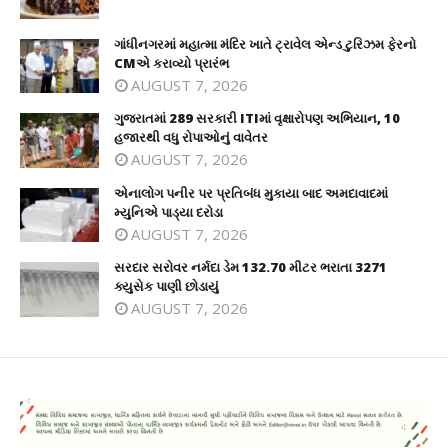
ગાંધીનગરમાં મહાત્મા મંદિર ખાતે ટ્રાવેલ એન્ડ ટુરિઝમ ફેરનો
CMએ કરાવ્યો પ્રારંભ
AUGUST 7, 2026
ગુજરાતમાં 289 સરકારી ITIમાં વૃક્ષારોપણ અભિયાન, 10
હજારથી વધુ રોપાઓનું વાવેતર
AUGUST 7, 2026
એનાલોગ પનીર પર પ્રતિબંધ મુકાયા બાદ અમદાવાદમાં
મ્યુનિએ પાડ્યા દરોડા
AUGUST 7, 2026
સરદાર સરોવર નર્મદા ડેમ 132.70 મીટર ભરાતા 3271
ક્યુસેક પાણી છોડાયું
AUGUST 7, 2026