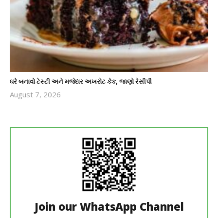
ઘરે બનાવો ટેસ્ટી અને મજેદાર અખરોટ કેક, જાણો રેસીપી
August 7, 2026
revoi
editor
Join our WhatsApp Channel