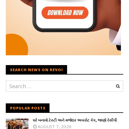
SEARCH NEWS ON REVOI
POPULAR POSTS
ઘરે બનાવો ટેસ્ટી અને મજેદાર અખરોટ કેક, જાણો રેસીપી
AUGUST 7, 2026