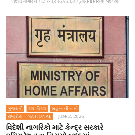
વિદેશી નાગરિકો માટે કેન્દ્ર સરકારે ઇમિગ્રેશનના નિયમો બદલ્યાં
ગુજરાતી
દેશ-વિદેશ
મહત્વની વાતો
June 2, 2026
રાષ્ટ્રીય - NATIONAL
વિદેશી નાગરિકો માટે કેન્દ્ર સરકારે