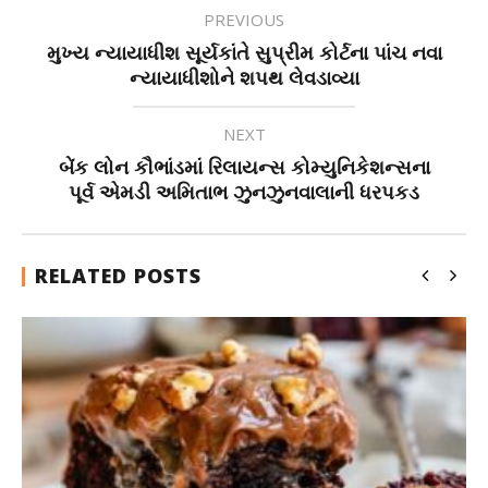
PREVIOUS
મુખ્ય ન્યાયાધીશ સૂર્યકાંતે સુપ્રીમ કોર્ટના પાંચ નવા
ન્યાયાધીશોને શપથ લેવડાવ્યા
NEXT
બેંક લોન કૌભાંડમાં રિલાયન્સ કોમ્યુનિકેશન્સના
પૂર્વ એમડી અમિતાભ ઝુનઝુનવાલાની ધરપકડ
RELATED POSTS