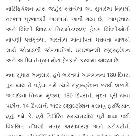
2,
2,
2026
20
નોટિફિકેશન દ્વારા જાહેર કરાયેલા આ સુધારેલા નિયમો
તત્કાલ પ્રભાવથી અમલમાં આવી ગયા છે. ‘આપ્રવાસ
અને વિદેશી વિષયક નિયમો-૨૦૨૬’ હેઠળ વિદેશીઓની
નોંધણી પ્રક્રિયા, ભારતીય માતા-પિતા ધરાવતા બાળકો
સાથે જોડાયેલી જોગવાઈઓ, ઇમરજન્સી રજીસ્ટ્રેશન
અને અપીલ તંત્રમાં મોટા ફેરફારો કરવામાં આવ્યા છે.
નવા સુધારા અનુસાર, હવે ભારતમાં આગમનના 180 દિવસ
પુરા થાય તે પહેલા ગમે ત્યારે રજીસ્ટ્રેશન કરાવી શકાશે.
અગાઉના નિયમ મુજબ, 180 દિવસની મુદત પૂરી થયા
પછીના 14 દિવસની અંદર રજીસ્ટ્રેશન કરાવવું ફરજિયાત
હતું. જો કે, હવે નિર્ધારિત સમયમર્યાદા પૂરી થયા પછી
વિલંબિત નોંધણી માત્ર અસાધારણ અને કટોકટીની