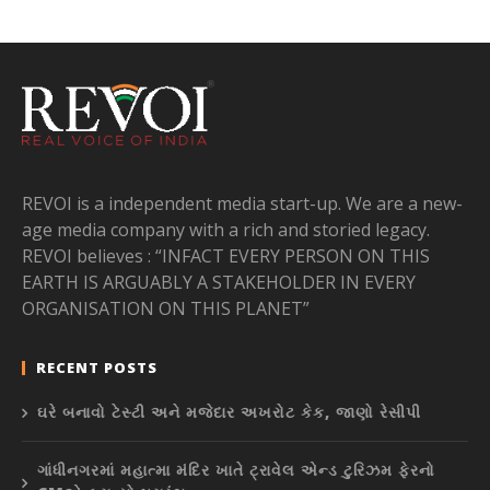
REVOI is a independent media start-up. We are a new-
age media company with a rich and storied legacy.
REVOI believes : “INFACT EVERY PERSON ON THIS
EARTH IS ARGUABLY A STAKEHOLDER IN EVERY
ORGANISATION ON THIS PLANET”
RECENT POSTS
ઘરે બનાવો ટેસ્ટી અને મજેદાર અખરોટ કેક, જાણો રેસીપી
ગાંધીનગરમાં મહાત્મા મંદિર ખાતે ટ્રાવેલ એન્ડ ટુરિઝમ ફેરનો