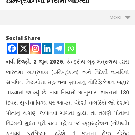
ઇમિગ્રેશનના નિયમો બદલ્યાં
MORE
Social Share
નવી દિલ્હી, 2 જૂન 2026:
કેન્દ્રીય ગૃહ મંત્રાલય દ્વારા
ભારતમાં આપ્રવાસ (ઇમિગ્રેશન) અને વિદેશી નાગરિકો
સંબંધિત નિયમોમાં મહત્વના સુધારાનું નોટિફિકેશન બહાર
પાડવામાં આવ્યું છે. નવા નિયમો અનુસાર, ભારતમાં 180
દિવસ સુધીના વિઝા પર આવતા વિદેશી નાગરિકો જો દેશમાં
NOW VIEWING
પોતાનું રોકાણ લંબાવવા માંગતા હોય, તો તેમણે પોતાના
વિદેશી નાગરિકો માટે કેન્દ્ર સરકારે ઇમિગ્રેશનના નિયમો બદલ્યાં
ઘરે
વિઝાની મુદત પૂરી થતા પહેલા જ રજીસ્ટ્રેશન (નોંધણી)
June
Ju
કરાવવું ફરજિયાત રહેશે. 1 જૂનના રોજ ગેઝેટ