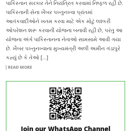
પાકિસ્તાન સરકાર તેને નિયંત્રિત કરવામાં નિષ્ફળ રહી છે.
પાકિસ્તાની સેના ખૈબર પખ્તુનખ્વા પ્રાંતમાં
આતંકવાદીઓને ખતમ કરવા માટે એક મોટું લશ્કરી
ઓપરેશન શરૂ કરવાની યોજના બનાવી રહી છે, પરંતુ આ
યોજના અંગે પાકિસ્તાનના નેતાઓ સામસામે આવી ગયા
છે. ખૈબર પખ્તુનખ્વાના મુખ્યમંત્રી અલી અમીન ગંડાપુરે
કહ્યું છે કે તેઓ […]
READ MORE
Join our WhatsApp Channel