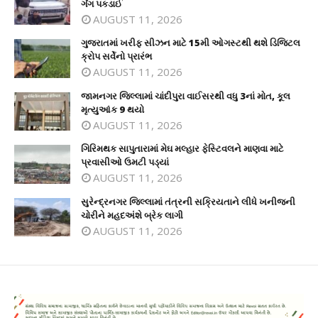
ગેંગ પકડાઈ
AUGUST 11, 2026
ગુજરાતમાં ખરીફ સીઝન માટે 15મી ઓગસ્ટથી થશે ડિજિટલ
ક્રોપ સર્વેનો પ્રારંભ
AUGUST 11, 2026
જામનગર જિલ્લામાં ચાંદીપુરા વાઈસરથી વધુ 3નાં મોત, કૂલ
મૃત્યુઆંક 9 થયો
AUGUST 11, 2026
ગિરિમથક સાપુતારામાં મેઘ મલ્હાર ફેસ્ટિવલને માણવા માટે
પ્રવાસીઓ ઉમટી પડ્યાં
AUGUST 11, 2026
સુરેન્દ્રનગર જિલ્લામાં તંત્રની સક્રિયતાને લીધે ખનીજની
ચોરીને મહદઅંશે બ્રેક લાગી
AUGUST 11, 2026