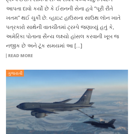
આપતા દાવો કર્યો છે કે ઈરાનની સેના હવે “પૂરી રીતે
ખતમ” થઈ ચુકી છે. વ્હાઇટ હાઉસના સાઉથ લૉન ખાતે
પત્રકારો સાથેની વાતચીતમાં ટ્રમ્પે જણાવ્યું હતું કે,
અમેરિકા પોતાના સૈન્ય લક્ષ્યો હાંસલ કરવાની ખૂબ જ
નજીક છે અને ટૂંક સમયમાં આ […]
READ MORE
ગુજરાતી