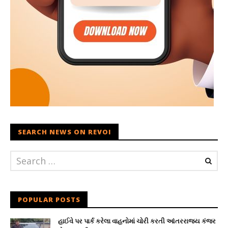
SEARCH NEWS ON REVOI
POPULAR POSTS
હાઈવે પર પાર્ક કરેલા વાહનોમાં ચોરી કરતી આંતરરાજ્ય કંજર