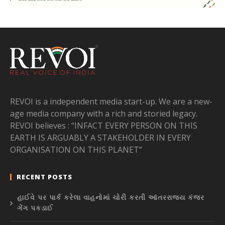
REVOI is a independent media start-up. We are a new-
age media company with a rich and storied legacy.
REVOI believes : “INFACT EVERY PERSON ON THIS
EARTH IS ARGUABLY A STAKEHOLDER IN EVERY
ORGANISATION ON THIS PLANET”
RECENT POSTS
હાઈવે પર પાર્ક કરેલા વાહનોમાં ચોરી કરતી આંતરરાજ્ય કંજર
ગેંગ પકડાઈ