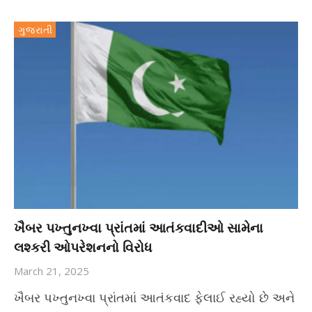
ગુજરાતી
ખૈબર પખ્તુનખ્વા પ્રાંતમાં આતંકવાદીઓ સામેના
લશ્કરી ઓપરેશનનો વિરોધ
March 21, 2025
ખૈબર પખ્તુનખ્વા પ્રાંતમાં આતંકવાદ ફેલાઈ રહ્યો છે અને