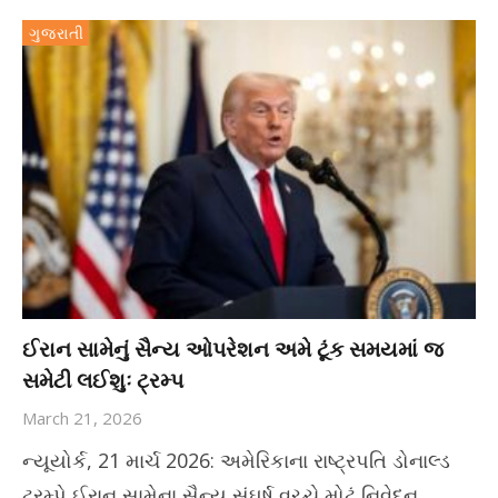
ગુજરાતી
ઈરાન સામેનું સૈન્ય ઓપરેશન અમે ટૂંક સમયમાં જ
સમેટી લઈશુઃ ટ્રમ્પ
March 21, 2026
ન્યૂયોર્ક, 21 માર્ચ 2026: અમેરિકાના રાષ્ટ્રપતિ ડોનાલ્ડ
ટ્રમ્પે ઈરાન સામેના સૈન્ય સંઘર્ષ વચ્ચે મોટું નિવેદન