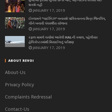
શકશે નહીં
JANUARY 17, 2019
ઈસ્લામને “ચાઈનિઝ” બનાવશે પાકિસ્તાનના મિત્ર જિનપિંગ,
ચીને બનાવી પંચવર્ષીય યોજના
JANUARY 17, 2019
રફાલ મામલે ચર્ચામાં આવેલી HALની કમાલ, પહેલીવાર
હેલિકોપ્ટરમાંથી મિસાઈલનું પરીક્ષણ
JANUARY 17, 2019
ABOUT REVOI
About-Us
Privacy Policy
Complaints Redressal
Contact-Us