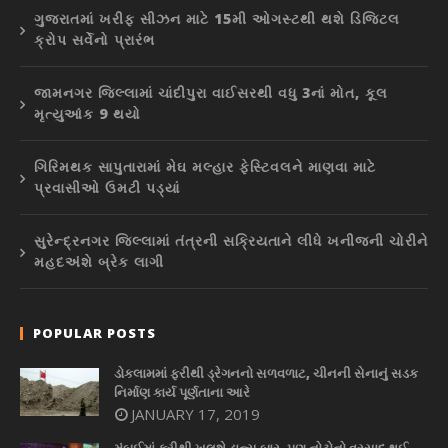
ગુજરાતમાં ખરીફ સીઝન માટે 15મી ઓગસ્ટથી થશે ડિજિટલ
ક્રોપ સર્વેનો પ્રારંભ
જામનગર જિલ્લામાં ચાંદીપુરા વાઈસરથી વધુ 3નાં મોત, કૂલ
મૃત્યુઆંક 9 થયો
ગિરિમથક સાપુતારામાં મેઘ મલ્હાર ફેસ્ટિવલને માણવા માટે
પ્રવાસીઓ ઉમટી પડ્યાં
સુરેન્દ્રનગર જિલ્લામાં તંત્રની સક્રિયતાને લીધે ખનીજની ચોરીને
મહદઅંશે બ્રેક લાગી
POPULAR POSTS
ડોકલામમાં ફરીથી ડ્રેગનનો સળવળાટ, ચીનની સેનાનું સડક
નિર્માણ કાર્ય પૂર્ણતાના આરે
JANUARY 17, 2019
મુંબઈમાં ફરીથી ખુલશે ડાન્સ બાર, પણ નોટોનો વરસાદ થઈ