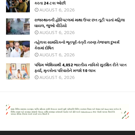
કરતા 24 ટકા ઓછી
AUGUST 6, 2026
રાજસ્થાનની હોસ્પિટલમાં માથા ઉપર છત તૂટી પડતાં મહિલા
ઘાયલ, જુઓ વીડિયો
AUGUST 6, 2026
તહેલકા સામયિકનો ભૂતપૂર્વ તંત્રી તરુણ તેજપાલ દુષ્કર્મ
કેસમાં દોષિત
AUGUST 6, 2026
પશ્ચિમ એશિયાથી 4,052 ભારતીય નાવિકો સુરક્ષિત રીતે પરત
ફર્યા, મૃતકોના પરિવારોને મળશે 10 લાખ
AUGUST 6, 2026