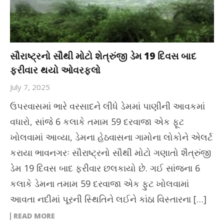
સૌરાષ્ટ્રનો સૌથી મોટો શેત્રુંજી ડેમ 19 દિવસ બાદ
ફરીવાર થયો ઓવરફ્લો
July 7, 2025
ઉપરવાસમાં ભારે વરસાદને લીધે ડેમમાં પાણીની આવકમાં
વધારો, સાંજે 6 કલાકે તમામ 59 દરવાજા એક ફૂટ
ખોલવામાં આવ્યા, ડેમના હેઠવાસના ગામોના લોકોને એલર્ટ
કરાયા ભાવનગરઃ સૌરાષ્ટ્રનો સૌથી મોટો ગણાતો શૈત્રુંજી
ડેમ 19 દિવસ બાદ ફરીવાર છલકાયો છે. ગઈ સાંજના 6
કલાકે ડેમના તમામ 59 દરવાજા એક ફુટ ખોલવામાં
આવતા નદીમાં પૂરની સ્થિતિને લઈને કાંઠા વિસ્તારના […]
READ MORE