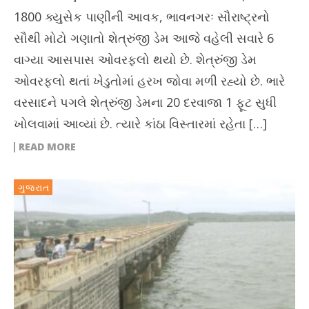
1800 ક્યુસેક પાણીની આવક, ભાવનગરઃ સૌરાષ્ટ્રનો
સૌથી મોટો ગણાતો શેત્રુંજી ડેમ આજે વહેલી સવારે 6
વાગ્યા આસપાસ ઓવરફ્લો થયો છે. શેત્રુંજી ડેમ
ઓવરફ્લો થતાં ખેડુતોમાં હરખ જોવા મળી રહ્યો છે. ભારે
વરસાદને પગલે શેત્રુંજી ડેમના 20 દરવાજા 1 ફૂટ સુધી
ખોલવામાં આવ્યાં છે. ત્યારે કાંઠા વિસ્તારમાં રહેતા […]
READ MORE
ગુજરાત