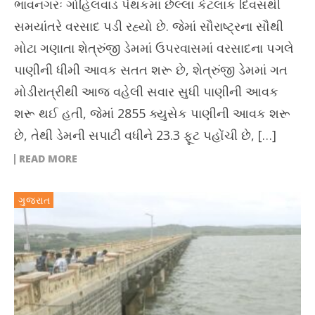
ભાવનગરઃ ગોહિલવાડ પંથકમાં છેલ્લા કેટલાક દિવસથી
સમયાંતરે વરસાદ પડી રહ્યો છે. જેમાં સૌરાષ્ટ્રના સૌથી
મોટા ગણાતા શેત્રુંજી ડેમમાં ઉપરવાસમાં વરસાદના પગલે
પાણીની ધીમી આવક સતત શરૂ છે, શેત્રુંજી ડેમમાં ગત
મોડીરાત્રીથી આજ વહેલી સવાર સુધી પાણીની આવક
શરૂ થઈ હતી, જેમાં 2855 ક્યુસેક પાણીની આવક શરૂ
છે, તેથી ડેમની સપાટી વધીને 23.3 ફૂટ પહોંચી છે, […]
READ MORE
ગુજરાત