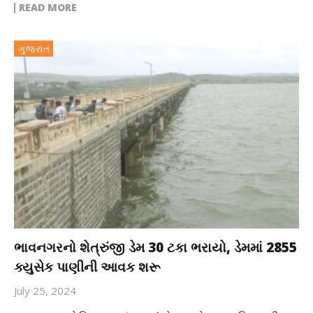
READ MORE
ગુજરાત
ભાવનગરનો શેત્રુંજી ડેમ 30 ટકા ભરાયો, ડેમમાં 2855
ક્યુસેક પાણીની આવક શરૂ
July 25, 2024