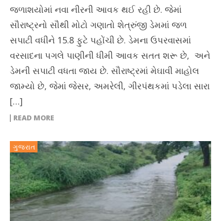
જળાશયોમાં નવા નીરની આવક થઈ રહી છે. જેમાં
સૌરાષ્ટ્રનો સૌથી મોટો ગણાતો શેત્રુંજી ડેમમાં જળ
સપાટી વધીને 15.8 ફુટે પહોંચી છે. ડેમના ઉપરવાસમાં
વરસાદના પગલે પાણીની ધીમી આવક સતત શરૂ છે, અને
ડેમની સપાટી વધતા જાય છે. સૌરાષ્ટ્રમાં મેઘાવી માહોલ
જામ્યો છે, જેમાં જેસર, અમરેલી, ગીરપંથકમાં પડેલા સારા
[…]
READ MORE
ગુજરાત