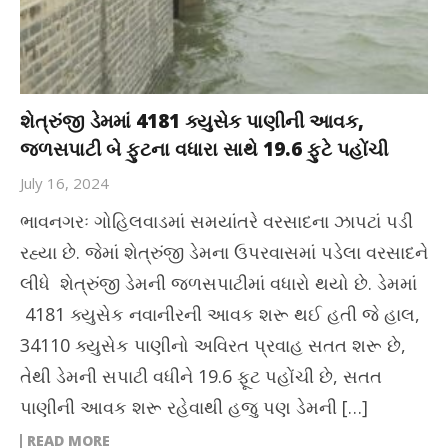
શેત્રુંજી ડેમમાં 4181 ક્યુસેક પાણીની આવક,
જળસપાટી બે ફુટના વધારા સાથે 19.6 ફુટે પહોંચી
July 16, 2024
ભાવનગરઃ ગોહિલવાડમાં સમયાંતરે વરસાદના ઝાપટાં પડી
રહ્યા છે. જેમાં શેત્રુંજી ડેમના ઉપરવાસમાં પડેલા વરસાદને
લીધે શેત્રુંજી ડેમની જળસપાટીમાં વધારો થયો છે. ડેમમાં
4181 ક્યુસેક નવાનીરની આવક શરૂ થઈ હતી જે હાલ,
34110 ક્યુસેક પાણીનો અવિરત પ્રવાહ સતત શરૂ છે,
તેથી ડેમની સપાટી વધીને 19.6 ફૂટ પહોંચી છે, સતત
પાણીની આવક શરૂ રહેવાથી હજુ પણ ડેમની […]
READ MORE