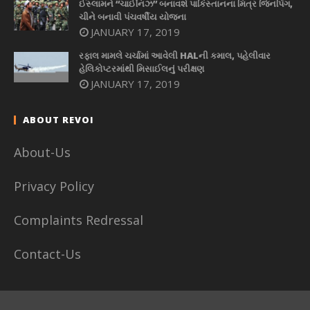
ઈસ્લામને “ચાઈનિઝ” બનાવશે પાકિસ્તાનના મિત્ર જિનપિંગ,
ચીને બનાવી પંચવર્ષીય યોજના
JANUARY 17, 2019
રફાલ મામલે ચર્ચામાં આવેલી HALની કમાલ, પહેલીવાર
હેલિકોપ્ટરમાંથી મિસાઈલનું પરીક્ષણ
JANUARY 17, 2019
ABOUT REVOI
About-Us
Privacy Policy
Complaints Redressal
Contact-Us