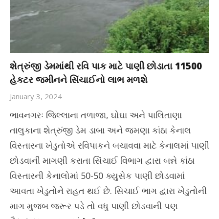
શેત્રુંજી ડેમમાંથી રવિ પાક માટે પાણી છોડાતા 11500
હેકટર જમીનને સિંચાઈનો લાભ મળશે
January 3, 2024
ભાવનગરઃ જિલ્લાના તળાજા, ઘોઘા અને પાલિતાણા
તાલુકાના શેત્રુંજી ડેમ ડાબા અને જમણા કાંઠા કેનાલ
વિસ્તારના ખેડુતોએ રવિપાકને બચાવવા માટે કેનાલમાં પાણી
છોડવાની માગણી કરાતા સિંચાઈ વિભાગ દ્વારા બન્ને કાંઠા
વિસ્તારની કેનાલોમાં 50-50 ક્યુસેક પાણી છોડવામાં
આવતા ખેડુતોને રાહત થઈ છે. સિચાઈ ભાગ દ્વારા ખેડુતોની
માગ મુજબ જરૂર પડે તો વધુ પાણી છોડવાની પણ