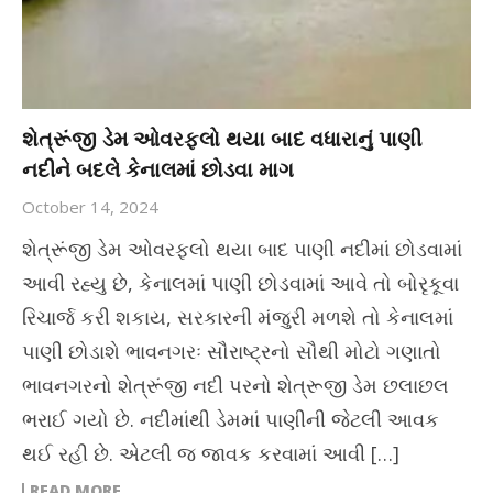
શેત્રૂંજી ડેમ ઓવરફ્લો થયા બાદ વધારાનું પાણી
નદીને બદલે કેનાલમાં છોડવા માગ
October 14, 2024
શેત્રૂંજી ડેમ ઓવરફ્લો થયા બાદ પાણી નદીમાં છોડવામાં
આવી રહ્યુ છે, કેનાલમાં પાણી છોડવામાં આવે તો બોરૃકૂવા
રિચાર્જ કરી શકાય, સરકારની મંજુરી મળશે તો કેનાલમાં
પાણી છોડાશે ભાવનગરઃ સૌરાષ્ટ્રનો સૌથી મોટો ગણાતો
ભાવનગરનો શેત્રૂંજી નદી પરનો શેત્રૂજી ડેમ છલાછલ
ભરાઈ ગયો છે. નદીમાંથી ડેમમાં પાણીની જેટલી આવક
થઈ રહી છે. એટલી જ જાવક કરવામાં આવી […]
READ MORE