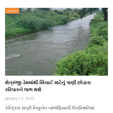
ગુજરાત
શેત્રુંજી ડેમમાંથી સિંચાઈ માટેનું પાણી છોડાતા
રવિપાકને લાભ થશે
January 17, 2025
કેન્દ્રિય મંત્રી નિમુબેન બાંભણિયાની ઉપસ્થિતિમાં