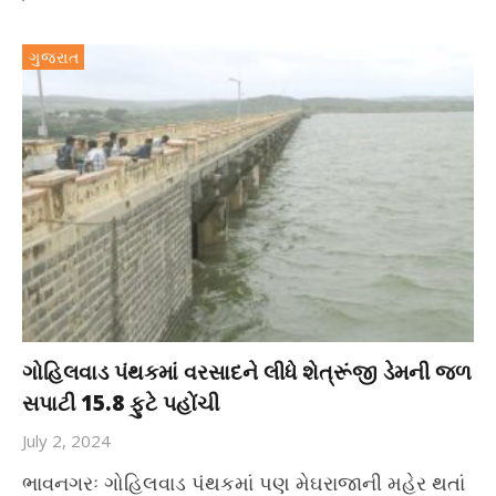
ગુજરાત
ગોહિલવાડ પંથકમાં વરસાદને લીધે શેત્રૂંજી ડેમની જળ
સપાટી 15.8 ફુટે પહોંચી
July 2, 2024
ભાવનગરઃ ગોહિલવાડ પંથકમાં પણ મેઘરાજાની મહેર થતાં