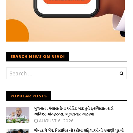
SEARCH NEWS ON REVOI
POPULAR POSTS
ગુજરાત : પંચાયતોના ઓડિટ બાદ હવે ફરજિયાત થશે
એગ્ઝિટ કોન્ફરન્સ, ભ્રષ્ટાચાર અટકશે
AUGUST 6, 2026
જેન્ડર પે ગૈપ: નિયમિત નોકરીમાં મહિલાઓની કમાણી પુરુષો