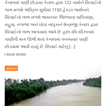
કેનાલમાં પાણી છોડાયા કેનાલ દ્વારા 122 ગામોને સિચાઈનો
લાભ મળશે એપ્રિલ સુધીમાં 1150 હેકટર જમીનને
સિંચાઈનો લાભ મળશે ભાવનગરઃ જિલ્લાના પાલિતાણા,
મહુવા, તળાજા અને ઘોઘા તાલુકાને શેત્રુંજી કેનાલ દ્વારા
સિંચાઈનો લાભ આપવામાં આવે છે. હાલ રવિ સીઝનમાં
પાણીની માગ ઊભી થતાં કેનાલમાં તબક્કાવાર પાણી
છોડવામાં આવી રહ્યું છે. સિંચાઈ માટેનું […]
READ MORE
ગુજરાત