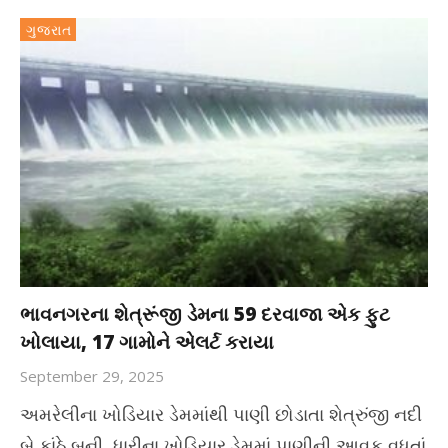
ગુજરાત
ભાવનગરના શેત્રૂંજી ડેમના 59 દરવાજા એક ફુટ
ખોલાયા, 17 ગામોને એલર્ટ કરાયા
September 29, 2025
અમરેલીના ખોડિયાર ડેમમાંથી પાણી છોડાતા શેત્રુંજી નદી
બે કાંઠે બની, ધારીના ખોડિયાર ડેમમાં પાણીની આવક વધતાં