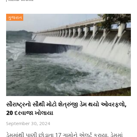
ગુજરાત
સૌરાષ્ટ્રનો સૌથી મોટો શેત્રુંજી ડેમ થયો ઓવરફ્લો,
20 દરવાજા ખોલાયા
September 30, 2024
ડેમમાંથી પાણી છોડાતા 17 ગામોને એલર્ટ કરાયા, ડેમમાં