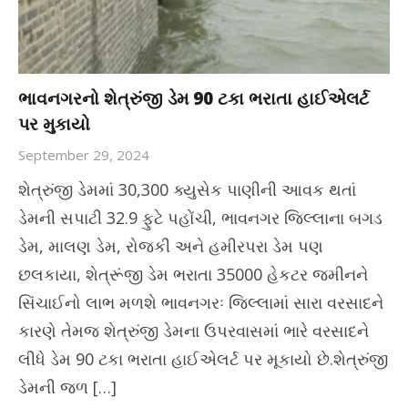
ભાવનગરનો શેત્રુંજી ડેમ 90 ટકા ભરાતા હાઈએલર્ટ
પર મુકાયો
September 29, 2024
શેત્રુંજી ડેમમાં 30,300 ક્યુસેક પાણીની આવક થતાં
ડેમની સપાટી 32.9 ફુટે પહોંચી, ભાવનગર જિલ્લાના બગડ
ડેમ, માલણ ડેમ, રોજકી અને હમીરપરા ડેમ પણ
છલકાયા, શેત્રૂંજી ડેમ ભરાતા 35000 હેકટર જમીનને
સિંચાઈનો લાભ મળશે ભાવનગરઃ જિલ્લામાં સારા વરસાદને
કારણે તેમજ શેત્રુંજી ડેમના ઉપરવાસમાં ભારે વરસાદને
લીધે ડેમ 90 ટકા ભરાતા હાઈએલર્ટ પર મૂકાયો છે.શેત્રુંજી
ડેમની જળ […]