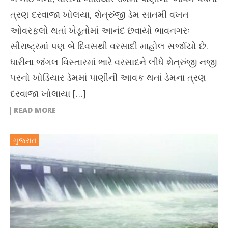
ત્રણ દરવાજા ખોલયા, શેત્રુંજી ડેમ સાતમી વખત
ઓવરફ્લો થતાં ખેડૂતોમાં આનંદ છવાયો ભાવનગરઃ
સૌરાષ્ટ્રમાં પણ બે દિવસથી વરસાદી માહોલ સર્જાયો છે.
ધારીના જંગલ વિસ્તારમાં ભારે વરસાદને લીધે શેત્રુંજી નજી
પરનો ખોડિયાર ડેમમાં પાણીની આવક થતાં ડેમના ત્રણ
દરવાજા ખોલાયા […]
READ MORE
ગુજરાત