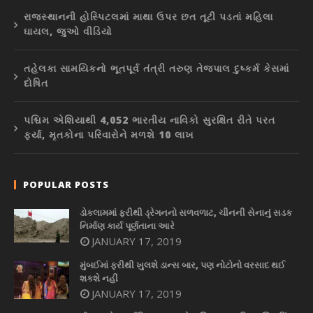
રાજસ્થાનની હોસ્પિટલમાં માથા ઉપર છત તૂટી પડતાં મહિલા
ઘાયલ, જુઓ વીડિયો
તહેલકા સામયિકનો ભૂતપૂર્વ તંત્રી તરુણ તેજપાલ દુષ્કર્મ કેસમાં
દોષિત
પશ્ચિમ એશિયાથી 4,052 ભારતીય નાવિકો સુરક્ષિત રીતે પરત
ફર્યા, મૃતકોના પરિવારોને મળશે 10 લાખ
POPULAR POSTS
ડોકલામમાં ફરીથી ડ્રેગનનો સળવળાટ, ચીનની સેનાનું સડક
નિર્માણ કાર્ય પૂર્ણતાના આરે
JANUARY 17, 2019
મુંબઈમાં ફરીથી ખુલશે ડાન્સ બાર, પણ નોટોનો વરસાદ થઈ
શકશે નહીં
JANUARY 17, 2019