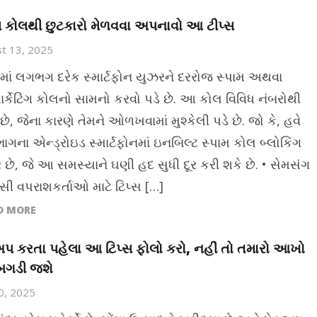
મ કોલથી છુટકારો મેળવવા અપનાવો આ ટીપ્સ
t 13, 2025
માં લગભગ દરેક સ્માર્ટફોન યુઝરને દરરોજ સ્પામ અથવા
માર્કેટિંગ કોલનો સામનો કરવો પડે છે. આ કોલ વિવિધ નંબરોથી
ે, જેના કારણે તેમને ઓળખવામાં મુશ્કેલી પડે છે. જો કે, હવે
ાગના એન્ડ્રોઇડ સ્માર્ટફોનમાં ઇનબિલ્ટ સ્પામ કોલ બ્લોકિંગ
 છે, જે આ સમસ્યાને ઘણી હદ સુધી દૂર કરી શકે છે. • સેમસંગ
્સી વપરાશકર્તાઓ માટે ટિપ્સ […]
D MORE
પ કરતા પહેલા આ ટિપ્સ ફોલો કરો, નહીં તો તમારો આખો
બગડી જશે
30, 2025