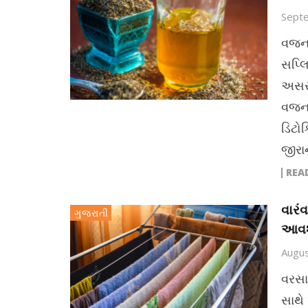
Sept
વજન 
સપ્લ
અસરક
વજન 
ડિટો
જીરા
REA
વારં
ગુજરાતી
આવશ
Augus
વરસાદ
સાથે