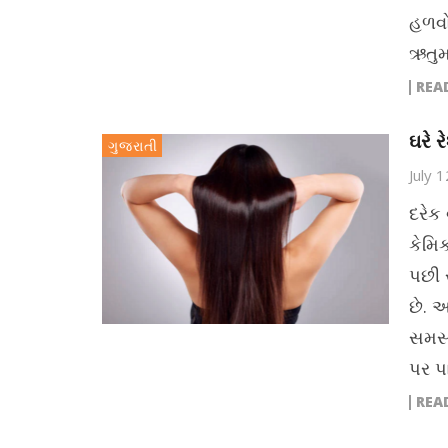
હળવો
ઋતુમા
REA
ઘરે 
ગુજરાતી
July 
દરેક 
કેમિ
પછી 
છે. 
સમસ્
પર પ
REA