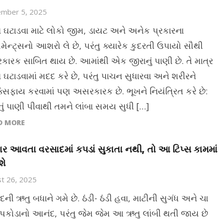
ember 5, 2025
ઘટાડવા માટે લોકો જીમ, ડાયટ અને અનેક પ્રકારના
િમેન્ટ્સનો આશરો લે છે, પરંતુ ક્યારેક કુદરતી ઉપાયો સૌથી
ારક સાબિત થાય છે. આમાંથી એક જીરાનું પાણી છે. તે માત્ર
ઘટાડવામાં મદદ કરે છે, પરંતુ પાચન સુધારવા અને શરીરને
ક્સિફાય કરવામાં પણ અસરકારક છે. ભૂખને નિયંત્રિત કરે છે:
નું પાણી પીવાથી તમને લાંબા સમય સુધી […]
D MORE
વાર આવતા વરસાદમાં કપડાં સુકાતા નથી, તો આ ટિપ્સ કામમાં
ે
t 26, 2025
ની ઋતુ બધાને ગમે છે. ઠંડી- ઠંડી હવા, માટીની સુગંધ અને ચા
 પકોડાનો આનંદ, પરંતુ જેમ જેમ આ ઋતુ લાંબી થતી જાય છે