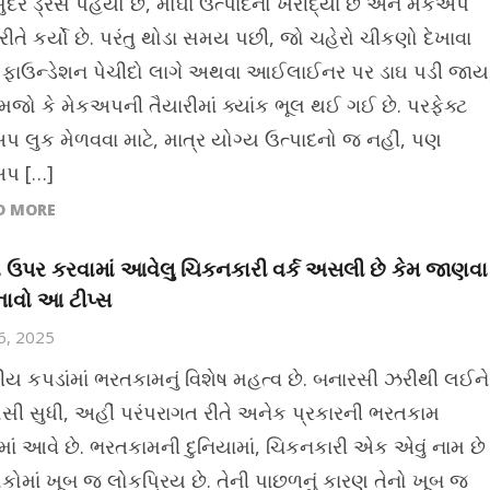
ુંદર ડ્રેસ પહેર્યો છે, મોંઘા ઉત્પાદનો ખરીદ્યા છે અને મેકઅપ
રીતે કર્યો છે. પરંતુ થોડા સમય પછી, જો ચહેરો ચીકણો દેખાવા
, ફાઉન્ડેશન પેચીદો લાગે અથવા આઈલાઈનર પર ડાઘ પડી જાય
મજો કે મેકઅપની તૈયારીમાં ક્યાંક ભૂલ થઈ ગઈ છે. પરફેક્ટ
પ લુક મેળવવા માટે, માત્ર યોગ્ય ઉત્પાદનો જ નહીં, પણ
અપ […]
D MORE
ં ઉપર કરવામાં આવેલુ ચિકનકારી વર્ક અસલી છે કેમ જાણવા
ાવો આ ટીપ્સ
26, 2025
ીય કપડાંમાં ભરતકામનું વિશેષ મહત્વ છે. બનારસી ઝરીથી લઈને
સી સુધી, અહીં પરંપરાગત રીતે અનેક પ્રકારની ભરતકામ
માં આવે છે. ભરતકામની દુનિયામાં, ચિકનકારી એક એવું નામ છે
ોકોમાં ખૂબ જ લોકપ્રિય છે. તેની પાછળનું કારણ તેનો ખૂબ જ