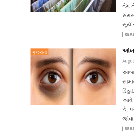
તેમ 
સમસ્
સૂર્
REA
આંખ 
ગુજરાતી
Augus
આજની
સામાન
ડિહા
આવે 
છે, 
જોવા 
REA