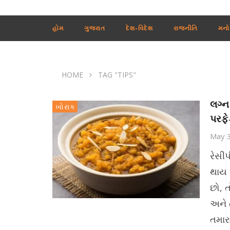
હોમ
ગુજરાત
દેશ-વિદેશ
રાજનીતિ
મનો
HOME
TAG "TIPS"
લગ્ન
ખોરાક
પરફે
May 
રેસીપ
થાય 
છો, ત
અને 
તમાર