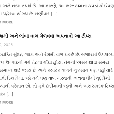
 અને નરમ સ્પર્શ છે. આ કારણે, આ ભરતકામના કપડાં કોઈપ
ં પહેરવા યોગ્ય છે. ઘણીવાર […]
D MORE
રેશમી અને લાંબા વાળ મેળવવા અપનાવો આ ટીપ્સ
12, 2025
વ્યક્તિ સુંદર, જાડા અને રેશમી વાળ ઇચ્છે છે. બજારમાં ઉપલબ્ધ
કલ ઉત્પાદનો ગમે તેટલા મોંઘા હોય, તેમની અસર થોડા સમય
સમાપ્ત થઈ જાય છે અને ક્યારેક વાળને નુકસાન પણ પહોંચાડે
આવી સ્થિતિમાં, જો તમે પણ વાળ ખરવાની અથવા ધીમી વૃદ્ધિની
યાથી પરેશાન છો, તો હવે દાદીમાની જૂની અને અસરકારક ટિપ્
ાછા […]
D MORE