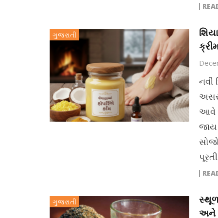
REA
શિયા
ગુજરાતી
ક્રી
Dece
નવી દ
અસર 
આવે 
જાય 
સોજો
પૂરતી
REA
સ્થૂ
ગુજરાતી
અને 