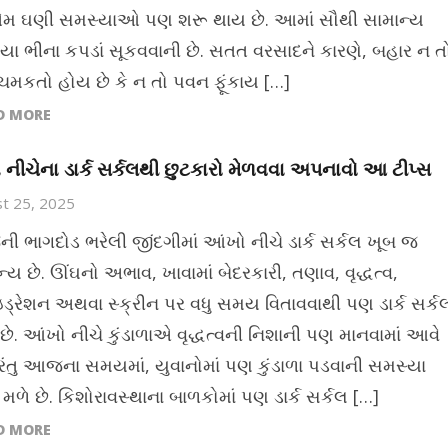
તેમ ઘણી સમસ્યાઓ પણ શરૂ થાય છે. આમાં સૌથી સામાન્ય
યા ભીના કપડાં સૂકવવાની છે. સતત વરસાદને કારણે, બહાર ન ત
ય ચમકતો હોય છે કે ન તો પવન ફૂંકાય […]
D MORE
નીચેના ડાર્ક સર્કલથી છુટકારો મેળવવા અપનાવો આ ટીપ્સ
t 25, 2025
 ભાગદોડ ભરેલી જીંદગીમાં આંખો નીચે ડાર્ક સર્કલ ખૂબ જ
્ય છે. ઊંઘનો અભાવ, ખાવામાં બેદરકારી, તણાવ, વૃદ્ધત્વ,
ઇડ્રેશન અથવા સ્ક્રીન પર વધુ સમય વિતાવવાથી પણ ડાર્ક સર્ક
છે. આંખો નીચે કુંડાળાએ વૃદ્ધત્વની નિશાની પણ માનવામાં આવે
પરંતુ આજના સમયમાં, યુવાનોમાં પણ કુંડાળા પડવાની સમસ્યા
મળે છે. કિશોરાવસ્થાના બાળકોમાં પણ ડાર્ક સર્કલ […]
D MORE