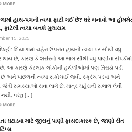
D MORE
ળામાં હાથ-પગની ત્વચા ફાટી ગઈ છે? ઘરે બનાવો આ હોમમે
મ, ફાટેલી ત્વચા બનશે મુલાયમ
mber 15, 2025
િલ્હી: શિયાળામાં ચહેરા ઉપરાંત હાથની ત્વચા પર સૌથી વધુ
થાય છે, કારણ કે શરીરનો આ ભાગ સૌથી વધુ પાણીના સંપર્કમાં
છે. આ કારણે કેટલાક લોકોની હથેળીઓમાં પણ તિરાડો પડી
છે અને પાછળની ત્વચા સંકોચાઈ જવી, સ્ક્રેચ પડવા અને
 જેવી સમસ્યાઓ થવા લાગે છે. માત્ર ચહેરાની સંભાળ લેવી
 નથી, પરંતુ […]
D MORE
ળતા ઘટાડવા માટે જીરાનું પાણી ફાયદાકારક છે, જાણો રીત
ટિપ્સ