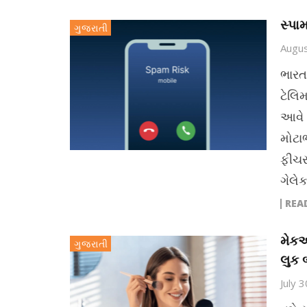
સ્પા
ગુજરાતી
Augus
ભારત
ટેલિ
આવે છ
મોટાભ
ફીચર
ગેલેક
REA
મેકઅ
ગુજરાતી
લુક 
July 