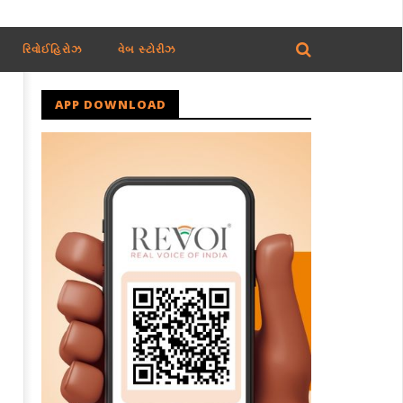
રિવોઈહિરોઝ
વેબ સ્ટોરીઝ
APP DOWNLOAD