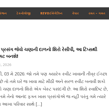
રંજન
ટેકનોલોજી
REVOઈમેગેઝિન
વેપાર
રમત – ગમત
 પ્રસંગ જેવો ચણાની દાળનો શિરો રેસીપી, આ ટિપ્સથી
ક્ટ બનશે!
3, 2026
ી, 03 મે 2026: જો તમે પણ ક્યારેક સ્વીટ ખાવાની તીવ્ર ઈચ્છા
છે તો તમે ઘરે જ ખાવા માટે મીઠી અને સરળ સ્વીટ બનાવી શકો
ો ચણા દાળનો શિરો એક બેસ્ટ પસંદગી છે. આ શિરો સ્વાદિષ્ટ છે,
તમે તેનો આનંદ ફક્ત ખાસ પ્રસંગોએ જ નહીં પરંતુ ગમે ત્યારે
ા આખા પરિવાર સાથે […]