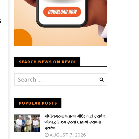
ડ
SEARCH NEWS ON REVOI
POPULAR POSTS
ગાંધીનગરમાં મહાત્મા મંદિર ખાતે ટ્રાવેલ
એન્ડ ટુરિઝમ ફેરનો CMએ કરાવ્યો
પ્રારંભ
AUGUST 7, 2026