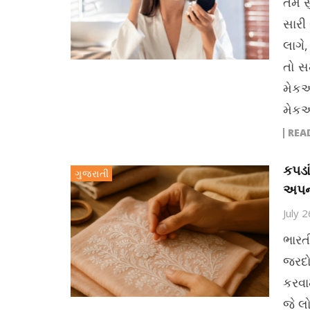
તમે સ
સારી 
લાગે
તો સ
મેકઅ
મેક
REA
કપડા
ગુજરાતી
અપન
July 
ભારત
જરદો
કરવા
જે લ