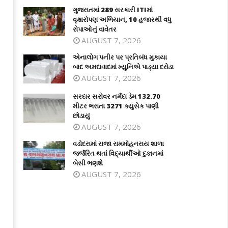
ગુજરાતમાં 289 સરકારી ITIમાં
વૃક્ષારોપણ અભિયાન, 10 હજારથી વધુ
રોપાઓનું વાવેતર
AUGUST 7, 2026
એનાલોગ પનીર પર પ્રતિબંધ મુકાયા
બાદ અમદાવાદમાં મ્યુનિએ પાડ્યા દરોડા
AUGUST 7, 2026
સરદાર સરોવર નર્મદા ડેમ 132.70
મીટર ભરાતા 3271 ક્યુસેક પાણી
છોડાયું
AUGUST 7, 2026
વડોદરામાં રાજા રામમોહનરાય શાળા
જર્જરિત થતાં વિદ્યાર્થીઓ દુકાનમાં
બેસી ભણશે
AUGUST 7, 2026