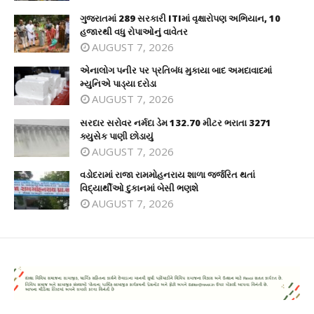
ગુજરાતમાં 289 સરકારી ITIમાં વૃક્ષારોપણ અભિયાન, 10
હજારથી વધુ રોપાઓનું વાવેતર
AUGUST 7, 2026
એનાલોગ પનીર પર પ્રતિબંધ મુકાયા બાદ અમદાવાદમાં
મ્યુનિએ પાડ્યા દરોડા
AUGUST 7, 2026
સરદાર સરોવર નર્મદા ડેમ 132.70 મીટર ભરાતા 3271
ક્યુસેક પાણી છોડાયું
AUGUST 7, 2026
વડોદરામાં રાજા રામમોહનરાય શાળા જર્જરિત થતાં
વિદ્યાર્થીઓ દુકાનમાં બેસી ભણશે
AUGUST 7, 2026