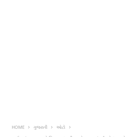
HOME
ગુજરાતી
ઓટો