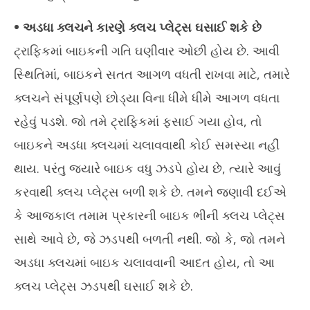
• અડધા ક્લચને કારણે ક્લચ પ્લેટ્સ ઘસાઈ શકે છે
ટ્રાફિકમાં બાઇકની ગતિ ઘણીવાર ઓછી હોય છે. આવી
સ્થિતિમાં, બાઇકને સતત આગળ વધતી રાખવા માટે, તમારે
ક્લચને સંપૂર્ણપણે છોડ્યા વિના ધીમે ધીમે આગળ વધતા
રહેવું પડશે. જો તમે ટ્રાફિકમાં ફસાઈ ગયા હોવ, તો
બાઇકને અડધા ક્લચમાં ચલાવવાથી કોઈ સમસ્યા નહીં
થાય. પરંતુ જ્યારે બાઇક વધુ ઝડપે હોય છે, ત્યારે આવું
કરવાથી ક્લચ પ્લેટ્સ બળી શકે છે. તમને જણાવી દઈએ
કે આજકાલ તમામ પ્રકારની બાઇક ભીની ક્લચ પ્લેટ્સ
સાથે આવે છે, જે ઝડપથી બળતી નથી. જો કે, જો તમને
અડધા ક્લચમાં બાઇક ચલાવવાની આદત હોય, તો આ
ક્લચ પ્લેટ્સ ઝડપથી ઘસાઈ શકે છે.