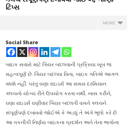
ટિપ્સ
MORE
Social Share
બાઇક સવારો માટે ગિયર બદલવાની પ્રક્રિયા ખૂબ જ
મહત્વપૂર્ણ છે. ગિયર બદલ્યા વિના, બાઇક ગતિએ આગળ
વધશે નહીં. પરંતુ ઘણા રાઇડર્સ આ સમય દરમિયાન
ક્લચનો યોગ્ય રીતે ઉપયોગ કરતા નથી. ખાસ કરીને,
ઘણા રાઇડર્સ ઘણીવાર ગિયર બદલતી વખતે ક્લચને
NOW VIEWING
સંપૂર્ણપણે દબાવવો જોઈએ કે અડધું તે અંગે ભૂલો કરે છે.
બાઈક હંકારતા સમયે ગિયર બદલતી વખતે ક્લચ સંપૂર્ણપણે દબાવવો
ગાં
આ તકનીકી નિર્ણય બાઇકના પ્રદર્શન અને તેના ભાગોના
જોઈએ, જાણો ટિપ્સ
કરાવ