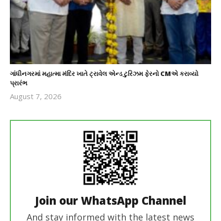
ગાંધીનગરમાં મહાત્મા મંદિર ખાતે ટ્રાવેલ એન્ડ ટુરિઝમ ફેરનો CMએ કરાવ્યો
પ્રારંભ
August 7, 2026
revoi
editor
Join our WhatsApp Channel
And stay informed with the latest news