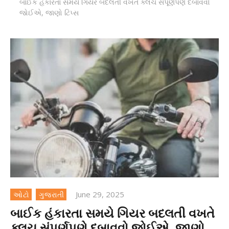
બાઈક હંકારતા સમયે ગિયર બદલતી વખતે ક્લચ સંપૂર્ણપણે દબાવવો
જોઈએ, જાણો ટિપ્સ
June 29, 2025
ઓટો
ગુજરાતી
બાઈક હંકારતા સમયે ગિયર બદલતી વખતે
ક્લચ સંપૂર્ણપણે દબાવવો જોઈએ, જાણો