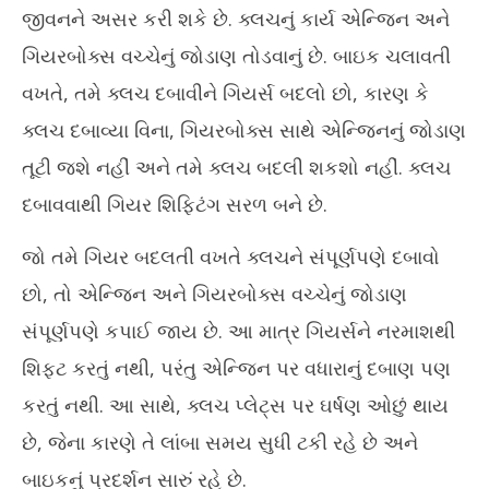
જીવનને અસર કરી શકે છે. ક્લચનું કાર્ય એન્જિન અને
June
Ju
29,
29
ગિયરબોક્સ વચ્ચેનું જોડાણ તોડવાનું છે. બાઇક ચલાવતી
2025
20
વખતે, તમે ક્લચ દબાવીને ગિયર્સ બદલો છો, કારણ કે
ક્લચ દબાવ્યા વિના, ગિયરબોક્સ સાથે એન્જિનનું જોડાણ
તૂટી જશે નહીં અને તમે ક્લચ બદલી શકશો નહીં. ક્લચ
દબાવવાથી ગિયર શિફ્ટિંગ સરળ બને છે.
જો તમે ગિયર બદલતી વખતે ક્લચને સંપૂર્ણપણે દબાવો
છો, તો એન્જિન અને ગિયરબોક્સ વચ્ચેનું જોડાણ
સંપૂર્ણપણે કપાઈ જાય છે. આ માત્ર ગિયર્સને નરમાશથી
શિફ્ટ કરતું નથી, પરંતુ એન્જિન પર વધારાનું દબાણ પણ
કરતું નથી. આ સાથે, ક્લચ પ્લેટ્સ પર ઘર્ષણ ઓછું થાય
છે, જેના કારણે તે લાંબા સમય સુધી ટકી રહે છે અને
બાઇકનું પ્રદર્શન સારું રહે છે.