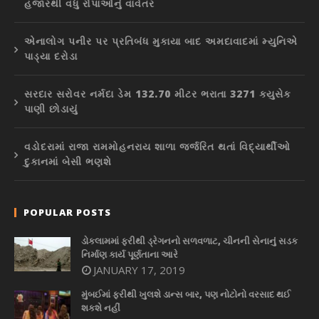
હજારથી વધુ રોપાઓનું વાવેતર
એનાલોગ પનીર પર પ્રતિબંધ મુકાયા બાદ અમદાવાદમાં મ્યુનિએ
પાડ્યા દરોડા
સરદાર સરોવર નર્મદા ડેમ 132.70 મીટર ભરાતા 3271 ક્યુસેક
પાણી છોડાયું
વડોદરામાં રાજા રામમોહનરાય શાળા જર્જરિત થતાં વિદ્યાર્થીઓ
દુકાનમાં બેસી ભણશે
POPULAR POSTS
ડોકલામમાં ફરીથી ડ્રેગનનો સળવળાટ, ચીનની સેનાનું સડક
નિર્માણ કાર્ય પૂર્ણતાના આરે
JANUARY 17, 2019
મુંબઈમાં ફરીથી ખુલશે ડાન્સ બાર, પણ નોટોનો વરસાદ થઈ
શકશે નહીં