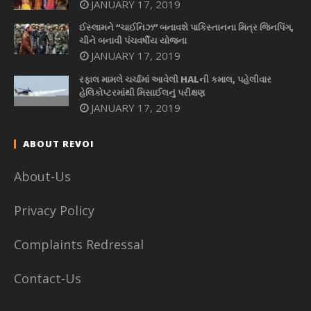
JANUARY 17, 2019
ઈસ્લામને “ચાઈનિઝ” બનાવશે પાકિસ્તાનના મિત્ર જિનપિંગ,
ચીને બનાવી પંચવર્ષીય યોજના
JANUARY 17, 2019
રફાલ મામલે ચર્ચામાં આવેલી HALની કમાલ, પહેલીવાર
હેલિકોપ્ટરમાંથી મિસાઈલનું પરીક્ષણ
JANUARY 17, 2019
ABOUT REVOI
About-Us
Privacy Policy
Complaints Redressal
Contact-Us