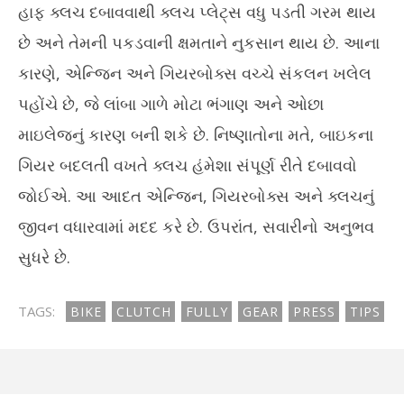
હાફ ક્લચ દબાવવાથી ક્લચ પ્લેટ્સ વધુ પડતી ગરમ થાય
છે અને તેમની પકડવાની ક્ષમતાને નુકસાન થાય છે. આના
કારણે, એન્જિન અને ગિયરબોક્સ વચ્ચે સંકલન ખલેલ
પહોંચે છે, જે લાંબા ગાળે મોટા ભંગાણ અને ઓછા
માઇલેજનું કારણ બની શકે છે. નિષ્ણાતોના મતે, બાઇકના
ગિયર બદલતી વખતે ક્લચ હંમેશા સંપૂર્ણ રીતે દબાવવો
જોઈએ. આ આદત એન્જિન, ગિયરબોક્સ અને ક્લચનું
જીવન વધારવામાં મદદ કરે છે. ઉપરાંત, સવારીનો અનુભવ
સુધરે છે.
TAGS:
BIKE
CLUTCH
FULLY
GEAR
PRESS
TIPS