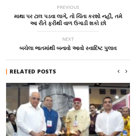
PREVIOUS
માથા પર ટાલ પડવા લાગે, તો ચિંતા કરશો નહીં, તમે
આ રીતે ફરીથી વાળ ઉગાડી શકો છો
NEXT
બચેલા ભાતમાંથી બનાવો આવો સ્વાદિષ્ટ પુલાવ
RELATED POSTS