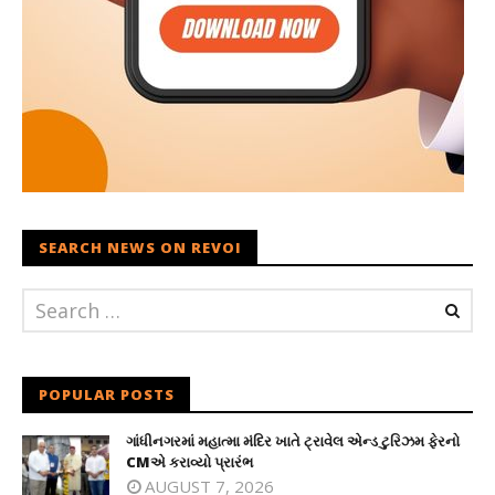
SEARCH NEWS ON REVOI
POPULAR POSTS
ગાંધીનગરમાં મહાત્મા મંદિર ખાતે ટ્રાવેલ એન્ડ ટુરિઝમ ફેરનો
CMએ કરાવ્યો પ્રારંભ
AUGUST 7, 2026