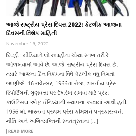
આજે રાષ્ટ્રીય પ્રેસ દિવસ 2022: કેટલીક આજના
દિવસની વિશેષ માહિતી
November 16, 2022
દિલ્હી : મીડિયાને લોકશાહીના ચોથા સ્તંભ તરીકે
ઓળખવામાં આવે છે. આજે રાષ્ટ્રીય પ્રેસ દિવસ છે,
ત્યારે આજના દિન વિશેષના વિષે કેટલીક વધુ વિગતો
જાણીએ. 16 નવેમ્બર, 1966ના રોજ, ભારતીય પ્રેસ
રિપોર્ટિંગની ગુણવત્તા પર દેખરેખ રાખવા માટે પ્રેસ
કાઉન્સિલ ઓફ ઈન્ડિયાની સ્થાપના કરવામાં આવી હતી.
1956 માં, ભારતના પ્રથમ પ્રેસ કમિશને પત્રકારત્વની
નીતિ અને અભિવ્યક્તિની સ્વતંત્રતાના […]
READ MORE