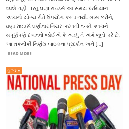
વધશે નહીં. પરંતુ ઘણા રાઇડર્સ આ સમય દરમિયાન
ક્લચનો યોગ્ય રીતે ઉપયોગ કરતા નથી. ખાસ કરીને,
ઘણા રાઇડર્સ ઘણીવાર ગિયર બદલતી વખતે ક્લચને
સંપૂર્ણપણે દબાવવો જોઈએ કે અડધું તે અંગે ભૂલો કરે છે.
આ તકનીકી નિર્ણય બાઇકના પ્રદર્શન અને […]
READ MORE
ગુજરાત