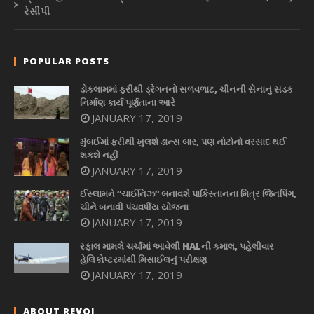
રેસીપી
POPULAR POSTS
ડોકલામમાં ફરીથી ડ્રેગનનો સળવળાટ, ચીનની સેનાનું સડક
નિર્માણ કાર્ય પૂર્ણતાના આરે
JANUARY 17, 2019
મુંબઈમાં ફરીથી ખુલશે ડાન્સ બાર, પણ નોટોનો વરસાદ થઈ
શકશે નહીં
JANUARY 17, 2019
ઈસ્લામને “ચાઈનિઝ” બનાવશે પાકિસ્તાનના મિત્ર જિનપિંગ,
ચીને બનાવી પંચવર્ષીય યોજના
JANUARY 17, 2019
રફાલ મામલે ચર્ચામાં આવેલી HALની કમાલ, પહેલીવાર
હેલિકોપ્ટરમાંથી મિસાઈલનું પરીક્ષણ
JANUARY 17, 2019
ABOUT REVOI