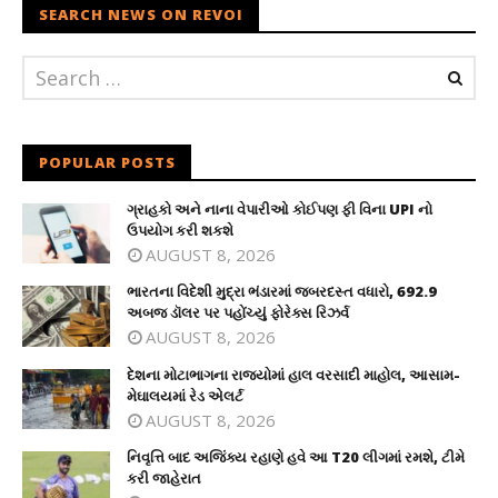
SEARCH NEWS ON REVOI
POPULAR POSTS
ગ્રાહકો અને નાના વેપારીઓ કોઈપણ ફી વિના UPI નો
ઉપયોગ કરી શકશે
AUGUST 8, 2026
ભારતના વિદેશી મુદ્રા ભંડારમાં જબરદસ્ત વધારો, 692.9
અબજ ડૉલર પર પહોંચ્યું ફોરેક્સ રિઝર્વ
AUGUST 8, 2026
દેશના મોટાભાગના રાજ્યોમાં હાલ વરસાદી માહોલ, આસામ-
મેઘાલયમાં રેડ એલર્ટ
AUGUST 8, 2026
નિવૃત્તિ બાદ અજિંક્ય રહાણે હવે આ T20 લીગમાં રમશે, ટીમે
કરી જાહેરાત