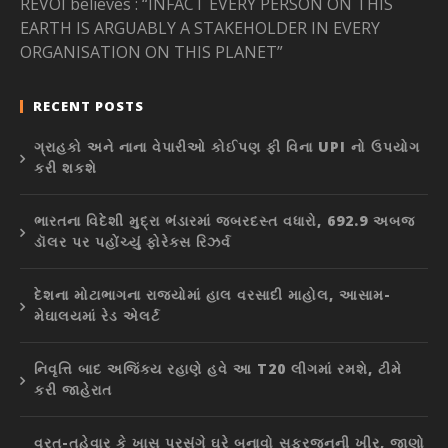
REVOI believes : “INFACT EVERY PERSON ON THIS
EARTH IS ARGUABLY A STAKEHOLDER IN EVERY
ORGANISATION ON THIS PLANET”
RECENT POSTS
ગ્રાહકો અને નાના વેપારીઓ કોઈપણ ફી વિના UPI નો ઉપયોગ
કરી શકશે
ભારતના વિદેશી મુદ્રા ભંડારમાં જબરદસ્ત વધારો, 692.9 અબજ
ડૉલર પર પહોંચ્યું ફોરેક્સ રિઝર્વ
દેશના મોટાભાગના રાજ્યોમાં હાલ વરસાદી માહોલ, આસામ-
મેઘાલયમાં રેડ એલર્ટ
નિવૃત્તિ બાદ અજિંક્ય રહાણે હવે આ T20 લીગમાં રમશે, ટીમે
કરી જાહેરાત
વ્રત-તહેવાર કે ખાસ પ્રસંગે ઘરે બનાવો સફરજનની ખીર, જાણો