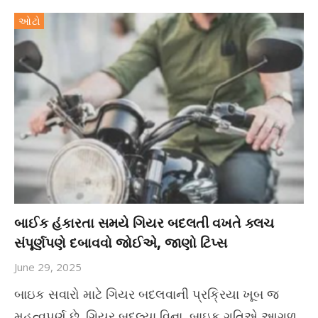
ઓટો
બાઈક હંકારતા સમયે ગિયર બદલતી વખતે ક્લચ
સંપૂર્ણપણે દબાવવો જોઈએ, જાણો ટિપ્સ
June 29, 2025
બાઇક સવારો માટે ગિયર બદલવાની પ્રક્રિયા ખૂબ જ
મહત્વપૂર્ણ છે. ગિયર બદલ્યા વિના, બાઇક ગતિએ આગળ