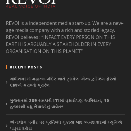
REVOI is a independent media start-up. We are a new-
age media company with a rich and storied legacy.
REVOI believes : “INFACT EVERY PERSON ON THIS
EARTH IS ARGUABLY A STAKEHOLDER IN EVERY
ORGANISATION ON THIS PLANET”
RECENT POSTS
ગાંધીનગરમાં મહાત્મા મંદિર ખાતે ટ્રાવેલ એન્ડ ટુરિઝમ ફેરનો
CMએ કરાવ્યો પ્રારંભ
ગુજરાતમાં 289 સરકારી ITIમાં વૃક્ષારોપણ અભિયાન, 10
હજારથી વધુ રોપાઓનું વાવેતર
એનાલોગ પનીર પર પ્રતિબંધ મુકાયા બાદ અમદાવાદમાં મ્યુનિએ
પાડ્યા દરોડા