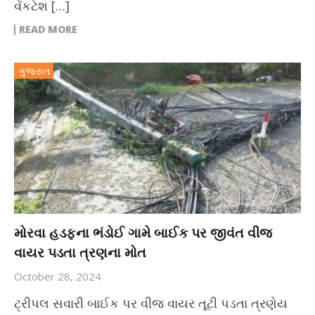
વેંકટેશ […]
READ MORE
ગુજરાત
મોરવા હડફના ભંડોઈ ગામે બાઈક પર જીવંત વીજ
વાયર પડતા ત્રણના મોત
October 28, 2024
ટ્રીપલ સવારી બાઈક પર વીજ વાયર તૂટી પડતા ત્રણેય