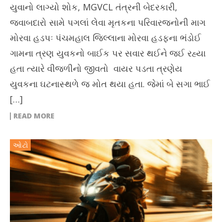
યુવાનો લાગ્યો શોક, MGVCL તંત્રની બેદરકારી,
જવાબદારો સામે પગલાં લેવા મૃતકના પરિવારજનોની માગ
મોરવા હડપઃ પંચમહાલ જિલ્લાના મોરવા હડફના ભંડોઈ
ગામના ત્રણ યુવકનો બાઈક પર સવાર થઈને જઈ રહ્યા
હતા ત્યારે વીજળીનો જીવતો વાયર પડતા ત્રણેય
યુવકના ઘટનાસ્થળે જ મોત થયા હતા. જેમાં બે સગા ભાઈ
[…]
READ MORE
ઓટો