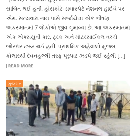
સાબિત થઈ હતી. હોસકોટે-ડાબાસ્પેટે નેશનલ હાઈવે પર
એમ. સત્યવારા ગામ પાસે સર્જાયેલા એક ભીષણ
અકસ્માતમાં 7 લોકોએ જીવ ગુમાવ્યા છે. આ અકસ્માતમાં
એક એક્સયુવી કાર, ટ્રક અને મોટરસાઈકલ વચ્ચે
જોરદાર ટક્કર થઈ હતી. પ્રાથમિક અહેવાલો મુજબ,
કોલારથી દેવનહલ્લી તરફ પૂરપાટ ઝડપે જઈ રહેલી […]
READ MORE
ગુજરાત