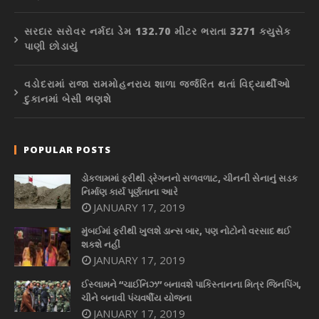
સરદાર સરોવર નર્મદા ડેમ 132.70 મીટર ભરાતા 3271 ક્યુસેક
પાણી છોડાયું
વડોદરામાં રાજા રામમોહનરાય શાળા જર્જરિત થતાં વિદ્યાર્થીઓ
દુકાનમાં બેસી ભણશે
POPULAR POSTS
ડોકલામમાં ફરીથી ડ્રેગનનો સળવળાટ, ચીનની સેનાનું સડક
નિર્માણ કાર્ય પૂર્ણતાના આરે
JANUARY 17, 2019
મુંબઈમાં ફરીથી ખુલશે ડાન્સ બાર, પણ નોટોનો વરસાદ થઈ
શકશે નહીં
JANUARY 17, 2019
ઈસ્લામને “ચાઈનિઝ” બનાવશે પાકિસ્તાનના મિત્ર જિનપિંગ,
ચીને બનાવી પંચવર્ષીય યોજના
JANUARY 17, 2019