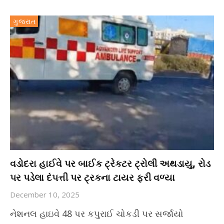
ગુજરાત
વડોદરા હાઈવે પર બાઈક ટ્રેકટર ટ્રોલી અથડાયુ, રોડ
પર પડેલા દંપત્તી પર ટ્રકના ટાયર ફરી વળ્યા
December 10, 2025
નેશનલ હાઇવે 48 પર કપુરાઈ ચોકડી પર સર્જાયો