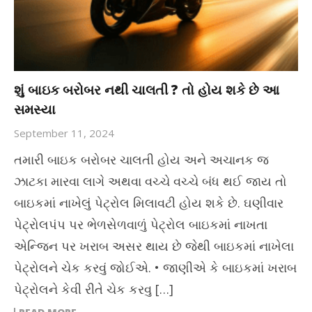
શું બાઇક બરોબર નથી ચાલતી ? તો હોય શકે છે આ
સમસ્યા
September 11, 2024
તમારી બાઇક બરોબર ચાલતી હોય અને અચાનક જ
ઝાટકા મારવા લાગે અથવા વચ્ચે વચ્ચે બંધ થઈ જાય તો
બાઇકમાં નાખેલું પેટ્રોલ મિલાવટી હોય શકે છે. ઘણીવાર
પેટ્રોલપંપ પર ભેળસેળવાળું પેટ્રોલ બાઇકમાં નાખતા
એન્જિન પર ખરાબ અસર થાય છે જેથી બાઇકમાં નાખેલા
પેટ્રોલને ચેક કરવું જોઈએ. • જાણીએ કે બાઇકમાં ખરાબ
પેટ્રોલને કેવી રીતે ચેક કરવુ […]