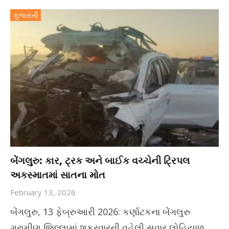
ગુજરાતી
બેંગલુરુ: કાર, ટ્રક અને બાઈક વચ્ચેની ટ્રિપલ
અકસ્માતમાં સાતના મોત
February 13, 2026
બેંગલુરુ, 13 ફેબ્રુઆરી 2026: કર્ણાટકના બેંગલુરુ
ગ્રામીણ જિલ્લામાં શુક્રવારની વહેલી સવાર લોહિયાળ