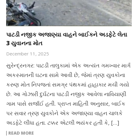
પાટડી નજીક અજાણ્યા વાહને બાઈકને અડફેટે લેતા
3 યુવાનના મોત
December 11, 2025
સુરેન્દ્રનગર: પાટડી તાલુકામાં એક અત્યંત ગમખ્વાર માર્ગ
અકસ્માતની ઘટના સામે આવી છે, જેમાં ત્રણ યુવકોના
કરુણ મોત નિપજતાં સમગ્ર પંથકમાં હાહાકાર મચી ગયો
છે. આ ગોઝારી દુર્ઘટના પાટડી નજીક આવેલા નાવિયાણી
ગામ પાસે સર્જાઈ હતી. પ્રાપ્ત માહિતી અનુસાર, બાઈક
પર સવાર ત્રણ યુવકોને એક અજાણ્યા વાહન ચાલકે
અડફેટે લીધા હતા. ટક્કર એટલી ભયંકર હતી કે, […]
READ MORE