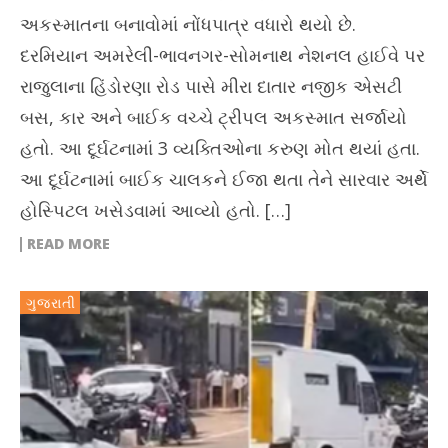
અકસ્માતના બનાવોમાં નોંધપાત્ર વધારો થયો છે.
દરમિયાન અમરેલી-ભાવનગર-સોમનાથ નેશનલ હાઈવે પર
રાજુલાના હિંડોરણા રોડ પાસે મીરા દાતાર નજીક એસટી
બસ, કાર અને બાઈક વચ્ચે ટ્રીપલ અકસ્માત સર્જાયો
હતો. આ દૂર્ઘટનામાં 3 વ્યક્તિઓના કરુણ મોત થયાં હતા.
આ દૂર્ઘટનામાં બાઈક ચાલકને ઈજા થતા તેને સારવાર અર્થે
હોસ્પિટલ ખસેડવામાં આવ્યો હતો. […]
READ MORE
ગુજરાતી