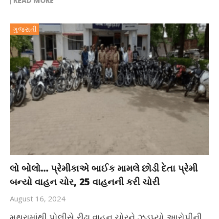
READ MORE
ગુજરાતી
લો બોલો… પ્રેમીકાએ બાઈક મામલે છોડી દેતા પ્રેમી
બન્યો વાહન ચોર, 25 વાહનની કરી ચોરી
August 16, 2024
મથુરામાંથી પોલીસે રીઢા વાહન ચોરને ઝડપ્યો આરોપીની