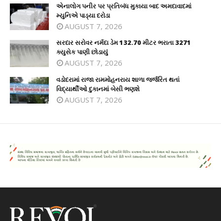
એનાલોગ પનીર પર પ્રતિબંધ મુકાયા બાદ અમદાવાદમાં
મ્યુનિએ પાડ્યા દરોડા
AUGUST 7, 2026
સરદાર સરોવર નર્મદા ડેમ 132.70 મીટર ભરાતા 3271
ક્યુસેક પાણી છોડાયું
AUGUST 7, 2026
વડોદરામાં રાજા રામમોહનરાય શાળા જર્જરિત થતાં
વિદ્યાર્થીઓ દુકાનમાં બેસી ભણશે
AUGUST 7, 2026