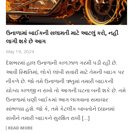
ઉનાળામાં બાઈકની સલામતી માટે આટલું કરો, નહીં
લાગી શકે છે આગ
May 19, 2024
દેશભરમાં હાલ ઉનાળાની કાળઝાળ ગરમી પડી રહી છે.
આવી સ્થિતિમાં, લોકો લાંબી સવારી માટે તેમની બાઇક પર
નીકળે છે. જો તમે ઉનાળાની ઋતુમાં તમારી બાઇકની
યોગ્ય કાળજી ન રાખો તો આગની ઘટના બની શકે છે. તમે
ઉનાળામાં ઘણી બાઈકમાં આગ લાગવાના સમાચાર
સાંભળ્યા હશે. જો કે, તમે કેટલીક બાબતોને ધ્યાનમાં
રાખીને તમારી બાઇકને સુરક્ષિત રાખી […]
READ MORE