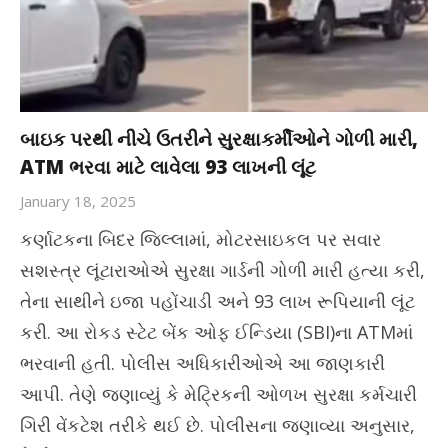
બાઇક પરથી નીચે ઉતરીને સુરક્ષાકર્મીઓને ગોળી મારી,
ATM ભરવા માટે લાવેલા 93 લાખની લૂંટ
January 18, 2025
કર્ણાટકના બિદર જિલ્લામાં, મોટરસાઇકલ પર સવાર
સશસ્ત્ર લૂંટારાઓએ સુરક્ષા ગાર્ડની ગોળી મારી હત્યા કરી,
તેના સાથીને ઇજા પહોંચાડી અને 93 લાખ રૂપિયાની લૂંટ
કરી. આ રોકડ સ્ટેટ બેંક ઓફ ઈન્ડિયા (SBI)ના ATMમાં
ભરવાની હતી. પોલીસ અધિકારીઓએ આ જાણકારી
આપી. તેણે જણાવ્યું કે મેટ્રિકની ઓળખ સુરક્ષા કર્મચારી
ગિરી વેંકટેશ તરીકે થઈ છે. પોલીસના જણાવ્યા અનુસાર,