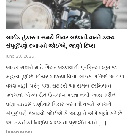
બાઈક હંકારતા સમયે ગિયર બદલતી વખતે ક્લચ
સંપૂર્ણપણે દબાવવો જોઈએ, જાણો ટિપ્સ
June 29, 2025
બાઇક સવારો માટે ગિયર બદલવાની પ્રક્રિયા ખૂબ જ
મહત્વપૂર્ણ છે. ગિયર બદલ્યા વિના, બાઇક ગતિએ આગળ
વધશે નહીં. પરંતુ ઘણા રાઇડર્સ આ સમય દરમિયાન
ક્લચનો યોગ્ય રીતે ઉપયોગ કરતા નથી. ખાસ કરીને,
ઘણા રાઇડર્સ ઘણીવાર ગિયર બદલતી વખતે ક્લચને
સંપૂર્ણપણે દબાવવો જોઈએ કે અડધું તે અંગે ભૂલો કરે છે.
આ તકનીકી નિર્ણય બાઇકના પ્રદર્શન અને […]
READ MORE