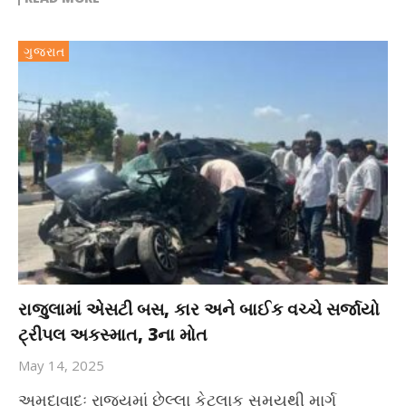
ગુજરાત
રાજુલામાં એસટી બસ, કાર અને બાઈક વચ્ચે સર્જાયો
ટ્રીપલ અકસ્માત, 3ના મોત
May 14, 2025
અમદાવાદઃ રાજ્યમાં છેલ્લા કેટલાક સમયથી માર્ગ