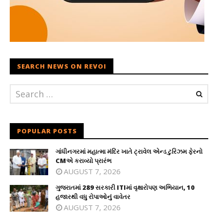
SEARCH NEWS ON REVOI
POPULAR POSTS
ગાંધીનગરમાં મહાત્મા મંદિર ખાતે ટ્રાવેલ એન્ડ ટુરિઝમ ફેરનો
CMએ કરાવ્યો પ્રારંભ
AUGUST 7, 2026
ગુજરાતમાં 289 સરકારી ITIમાં વૃક્ષારોપણ અભિયાન, 10
હજારથી વધુ રોપાઓનું વાવેતર
AUGUST 7, 2026