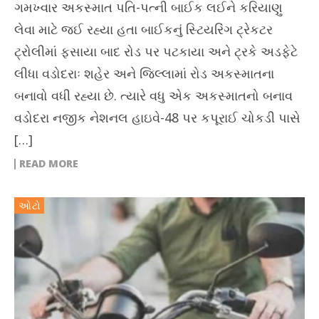
ગમખ્વાર અકસ્માત પતિ-પત્ની બાઈક લઈને કરિયાણુ
લેવા માટે જઈ રહ્યા હતા બાઈકનું સ્ટિયરિંગ ટ્રેકટર
ટ્રોલીમાં ફસાયા બાદ રોડ પર પટકાયા અને ટ્રકે અડફેટે
લીધા વડોદરાઃ શહેર અને જિલ્લામાં રોડ અકસ્માતના
બનાવો વધી રહ્યા છે. ત્યારે વધુ એક અકસ્માતનો બનાવ
વડોદરા નજીક નેશનલ હાઇવે-48 પર કપૂરાઈ ચોકડી પાસે
[…]
READ MORE
ઓટો