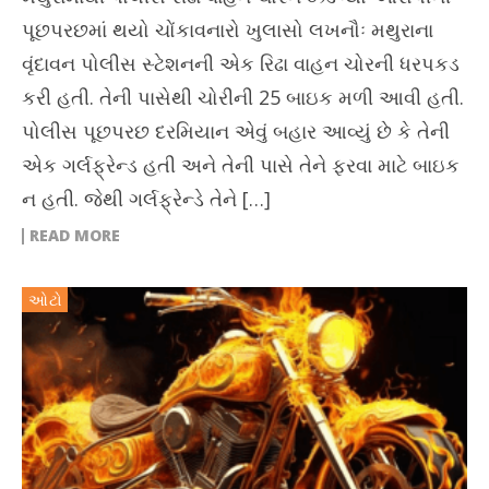
પૂછપરછમાં થયો ચોંકાવનારો ખુલાસો લખનૌઃ મથુરાના
વૃંદાવન પોલીસ સ્ટેશનની એક રિઢા વાહન ચોરની ધરપકડ
કરી હતી. તેની પાસેથી ચોરીની 25 બાઇક મળી આવી હતી.
પોલીસ પૂછપરછ દરમિયાન એવું બહાર આવ્યું છે કે તેની
એક ગર્લફ્રેન્ડ હતી અને તેની પાસે તેને ફરવા માટે બાઇક
ન હતી. જેથી ગર્લફ્રેન્ડે તેને […]
READ MORE
ઓટો