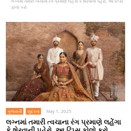
લગ્નમાં તમારી ત્વચાના રંગ પ્રમાણે લહેંગા કે શેરવાની પહેરો, આ ટિપ્સ
ફોલો કરો
May 1, 2025
ગુજરાતી
સુંદરતા
લગ્નમાં તમારી ત્વચાના રંગ પ્રમાણે લહેંગા
કે શેરવાની પહેરો, આ ટિપ્સ ફોલો કરો