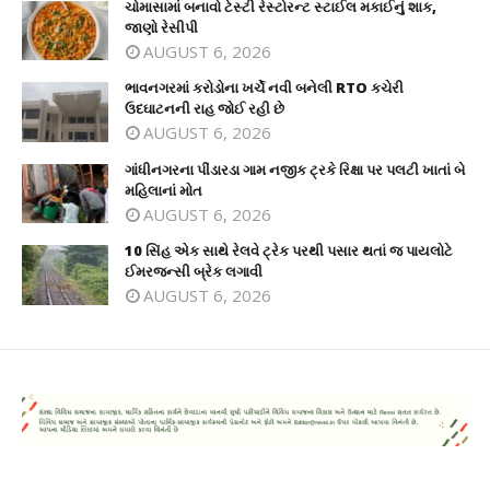
ચોમાસામાં બનાવો ટેસ્ટી રેસ્ટોરન્ટ સ્ટાઈલ મકાઈનું શાક,
જાણો રેસીપી
AUGUST 6, 2026
ભાવનગરમાં કરોડોના ખર્ચે નવી બનેલી RTO કચેરી
ઉદઘાટનની રાહ જોઈ રહી છે
AUGUST 6, 2026
ગાંધીનગરના પીંડારડા ગામ નજીક ટ્રકે રિક્ષા પર પલટી ખાતાં બે
મહિલાનાં મોત
AUGUST 6, 2026
10 સિંહ એક સાથે રેલવે ટ્રેક પરથી પસાર થતાં જ પાયલોટે
ઈમરજન્સી બ્રેક લગાવી
AUGUST 6, 2026