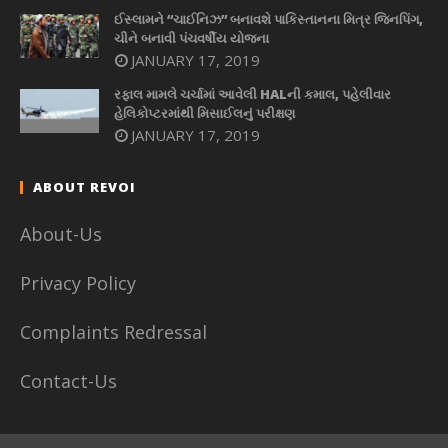
ઈસ્લામને “ચાઈનિઝ” બનાવશે પાકિસ્તાનના મિત્ર જિનપિંગ,
ચીને બનાવી પંચવર્ષીય યોજના
JANUARY 17, 2019
રફાલ મામલે ચર્ચામાં આવેલી HALની કમાલ, પહેલીવાર
હેલિકોપ્ટરમાંથી મિસાઈલનું પરીક્ષણ
JANUARY 17, 2019
ABOUT REVOI
About-Us
Privacy Policy
Complaints Redressal
Contact-Us