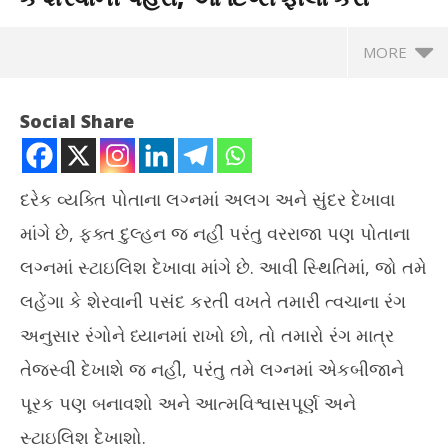
MORE
Social Share
દરેક વ્યક્તિ પોતાના લગ્નમાં અલગ અને સુંદર દેખાવા
માંગે છે, ફક્ત દુલ્હન જ નહીં પરંતુ વરરાજા પણ પોતાના
લગ્નમાં સ્ટાઇલિશ દેખાવા માંગે છે. આવી સ્થિતિમાં, જો તમે
લહેંગા કે શેરવાની પસંદ કરતી વખતે તમારી ત્વચાના રંગ
અનુસાર રંગોને ધ્યાનમાં રાખો છો, તો તમારો રંગ માત્ર
NOW VIEWING
તેજસ્વી દેખાશે જ નહીં, પરંતુ તમે લગ્નમાં એકબીજાને
લગ્નમાં તમારી ત્વચાના રંગ પ્રમાણે લહેંગા કે શેરવાની પહેરો, આ ટિપ્સ
ટેસ
પૂરક પણ બનાવશો અને આત્મવિશ્વાસપૂર્ણ અને
ફોલો કરો
Ma
સ્ટાઇલિશ દેખાશો.
May
1,