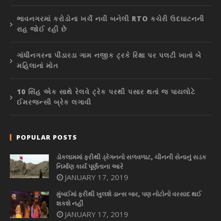
ભાવનગરમાં કરોડોના ખર્ચે નવી બનેલી RTO કચેરી ઉદઘાટનની
રાહ જોઈ રહી છે
ગાંધીનગરના પીંડારડા ગામ નજીક ટ્રકે રિક્ષા પર પલટી ખાતાં બે
મહિલાનાં મોત
10 સિંહ એક સાથે રેલવે ટ્રેક પરથી પસાર થતાં જ પાયલોટે
ઈમરજન્સી બ્રેક લગાવી
POPULAR POSTS
ડોકલામમાં ફરીથી ડ્રેગનનો સળવળાટ, ચીનની સેનાનું સડક
નિર્માણ કાર્ય પૂર્ણતાના આરે
JANUARY 17, 2019
મુંબઈમાં ફરીથી ખુલશે ડાન્સ બાર, પણ નોટોનો વરસાદ થઈ
શકશે નહીં
JANUARY 17, 2019