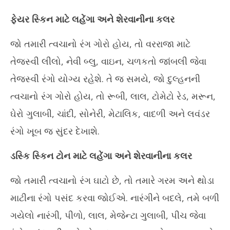
1,
20
ફેયર સ્કિન માટે લહેંગા અને શેરવાનીના કલર
2025
જો તમારી ત્વચાનો રંગ ગોરો હોય, તો વરરાજા માટે
તેજસ્વી લીલો, નેવી બ્લુ, વાઇન, ચળકતો જાંબલી જેવા
તેજસ્વી રંગો યોગ્ય રહેશે. તે જ સમયે, જો દુલ્હનની
ત્વચાનો રંગ ગોરો હોય, તો રૂબી, લાલ, ટોમેટો રેડ, મરૂન,
ઘેરો ગુલાબી, ચાંદી, સોનેરી, મેટાલિક, વાદળી અને લવંડર
રંગો ખૂબ જ સુંદર દેખાશે.
ડસ્કિ સ્કિન ટોન માટે લહેંગા અને શેરવાનીના કલર
જો તમારી ત્વચાનો રંગ ઘાટો છે, તો તમારે ગરમ અને થોડા
માટીના રંગો પસંદ કરવા જોઈએ. નારંગીને બદલે, તમે બળી
ગયેલો નારંગી, પીળો, લાલ, મેજેન્ટા ગુલાબી, પીચ જેવા