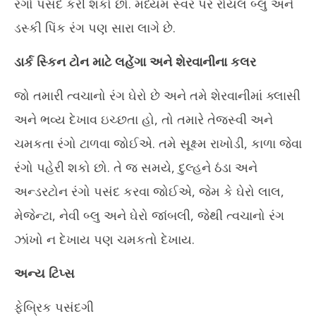
રંગો પસંદ કરી શકો છો. મધ્યમ સ્વર પર રોયલ બ્લુ અને
ડસ્કી પિંક રંગ પણ સારા લાગે છે.
ડાર્ક સ્કિન ટોન માટે લહેંગા અને શેરવાનીના કલર
જો તમારી ત્વચાનો રંગ ઘેરો છે અને તમે શેરવાનીમાં ક્લાસી
અને ભવ્ય દેખાવ ઇચ્છતા હો, તો તમારે તેજસ્વી અને
ચમકતા રંગો ટાળવા જોઈએ. તમે સૂક્ષ્મ રાખોડી, કાળા જેવા
રંગો પહેરી શકો છો. તે જ સમયે, દુલ્હને ઠંડા અને
અન્ડરટોન રંગો પસંદ કરવા જોઈએ, જેમ કે ઘેરો લાલ,
મેજેન્ટા, નેવી બ્લુ અને ઘેરો જાંબલી, જેથી ત્વચાનો રંગ
ઝાંખો ન દેખાય પણ ચમકતો દેખાય.
અન્ય ટિપ્સ
ફેબ્રિક પસંદગી