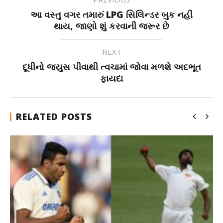
આ વસ્તુ વગર તમારું LPG સિલિન્ડર બુક નહીં
થાય, જાણો શું કરવાની જરૂર છે
NEXT
દૂધીનો જ્યુસ પીવાથી ત્વચામાં જોવા મળશે અદભૂત
ફાયદા
RELATED POSTS