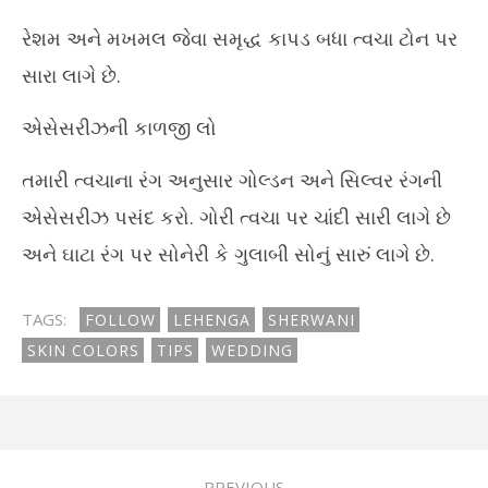
રેશમ અને મખમલ જેવા સમૃદ્ધ કાપડ બધા ત્વચા ટોન પર
સારા લાગે છે.
એસેસરીઝની કાળજી લો
તમારી ત્વચાના રંગ અનુસાર ગોલ્ડન અને સિલ્વર રંગની
એસેસરીઝ પસંદ કરો. ગોરી ત્વચા પર ચાંદી સારી લાગે છે
અને ઘાટા રંગ પર સોનેરી કે ગુલાબી સોનું સારું લાગે છે.
TAGS:
FOLLOW
LEHENGA
SHERWANI
SKIN COLORS
TIPS
WEDDING
PREVIOUS