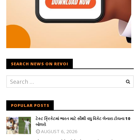
SEARCH NEWS ON REVOI
POPULAR POSTS
ટેસ્ટ ક્રિકેટમાં ભારત માટે સૌથી વધુ વિકેટ લેનારા ટોચના 10
બોલરો
AUGUST 6, 2026