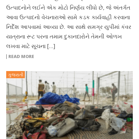
ઉત્પાદનોને લઈને એક મોટો નિર્ણય લીધો છે, જે અંતર્ગત
આવા ઉત્પાદનો વેચનારાઓ સામે કડક કાર્યવાહી કરવાના
નિર્દેશ આપવામાં આવ્યા છે. આ સાથે સમગ્ર યુપીમાં કંવર
યાત્રાના રૂટ પરના તમામ દુકાનદારોને તેમની ઓળખ
લખવા માટે સૂચના […]
READ MORE
ગુજરાતી