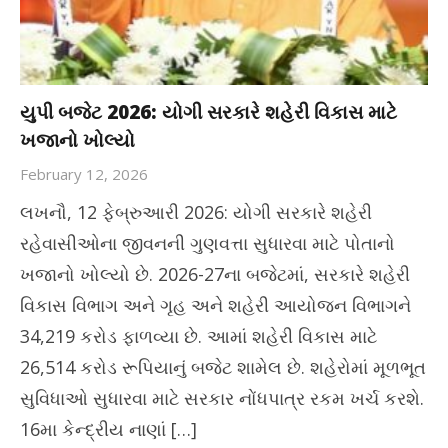
યુપી બજેટ 2026: યોગી સરકારે શહેરી વિકાસ માટે
ખજાનો ખોલ્યો
February 12, 2026
લખનૌ, 12 ફેબ્રુઆરી 2026: યોગી સરકારે શહેરી
રહેવાસીઓના જીવનની ગુણવત્તા સુધારવા માટે પોતાનો
ખજાનો ખોલ્યો છે. 2026-27ના બજેટમાં, સરકારે શહેરી
વિકાસ વિભાગ અને ગૃહ અને શહેરી આયોજન વિભાગને
34,219 કરોડ ફાળવ્યા છે. આમાં શહેરી વિકાસ માટે
26,514 કરોડ રૂપિયાનું બજેટ શામેલ છે. શહેરોમાં મૂળભૂત
સુવિધાઓ સુધારવા માટે સરકાર નોંધપાત્ર રકમ ખર્ચ કરશે.
16મા કેન્દ્રીય નાણાં […]