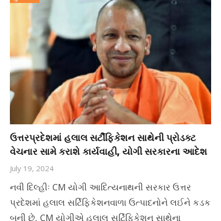
ઉત્તરપ્રદેશમાં હલાલ સર્ટીફિકેશન સાથેની પ્રોડક્ટ
વેચનાર સામે કરાશે કાર્યવાહી, યોગી સરકારના આદેશ
July 19, 2024
નવી દિલ્હીઃ CM યોગી આદિત્યનાથની સરકાર ઉત્તર
પ્રદેશમાં હલાલ સર્ટિફિકેશનવાળા ઉત્પાદનોને લઈને કડક
બની છે, CM યોગીએ હલાલ સર્ટિફિકેશન સાથેના