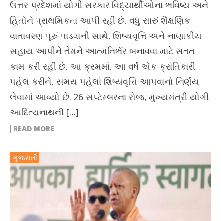
ઉત્તર પ્રદેશમાં યોગી સરકાર વિદ્યાર્થીઓના ભવિષ્ય અને
હિતોને પ્રાથમિકતા આપી રહી છે. વધુ સારું શૈક્ષણિક
વાતાવરણ પૂરું પાડવાની સાથે, શિષ્યવૃત્તિ અને નાણાકીય
સહાય આપીને તેમને આત્મનિર્ભર બનાવવા માટે સતત
કામ કરી રહી છે. આ ક્રમમાં, આ વર્ષે એક ક્રાંતિકારી
પહેલ કરીને, સમય પહેલાં શિષ્યવૃત્તિ આપવાનો નિર્ણય
લેવામાં આવ્યો છે. 26 સપ્ટેમ્બરના રોજ, મુખ્યમંત્રી યોગી
આદિત્યનાથની […]
READ MORE
ગુજરાતી