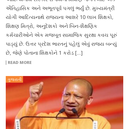
ઐતિહાસિક અને અભૂતપૂર્વ પગલું ભર્યું છે. મુખ્યમંત્રી
યોગી આદિત્યનાથે રાજ્યના આશરે 10 લાખ શિક્ષકો,
શિક્ષણ મિત્રો, અનુદેશકો અને બિન-શૈક્ષણિક
કર્મચારીઓને એક મજબૂત સામાજિક સુરક્ષા કવચ પૂરું
પાડ્યું છે. ઉત્તર પ્રદેશ ભારતનું પહેલું એવું રાજ્ય બન્યું
છે, જેણે પોતાના શિક્ષકોને 1 કરોડ […]
READ MORE
ગુજરાતી