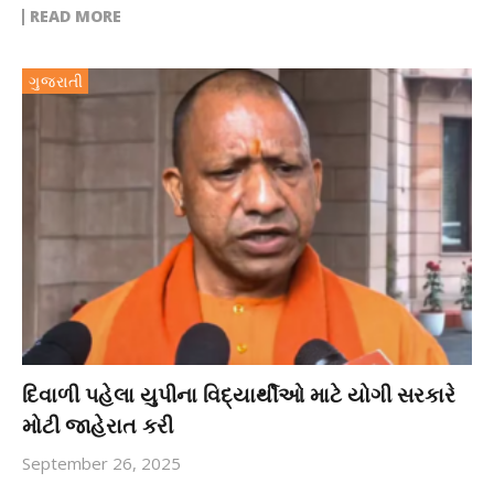
READ MORE
ગુજરાતી
દિવાળી પહેલા યુપીના વિદ્યાર્થીઓ માટે યોગી સરકારે
મોટી જાહેરાત કરી
September 26, 2025