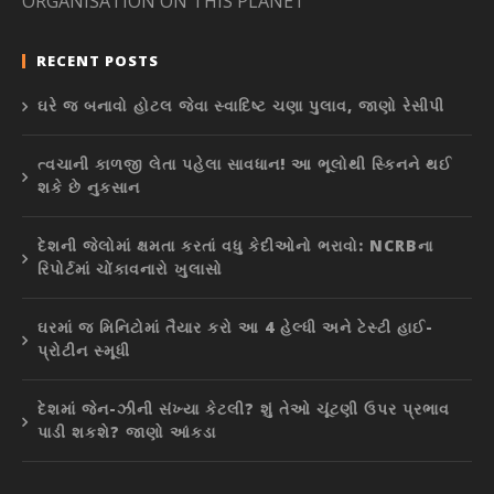
ORGANISATION ON THIS PLANET”
RECENT POSTS
ઘરે જ બનાવો હોટલ જેવા સ્વાદિષ્ટ ચણા પુલાવ, જાણો રેસીપી
ત્વચાની કાળજી લેતા પહેલા સાવધાન! આ ભૂલોથી સ્કિનને થઈ
શકે છે નુકસાન
દેશની જેલોમાં ક્ષમતા કરતાં વધુ કેદીઓનો ભરાવો: NCRBના
રિપોર્ટમાં ચોંકાવનારો ખુલાસો
ઘરમાં જ મિનિટોમાં તૈયાર કરો આ 4 હેલ્ધી અને ટેસ્ટી હાઈ-
પ્રોટીન સ્મૂધી
દેશમાં જેન-ઝીની સંખ્યા કેટલી? શું તેઓ ચૂંટણી ઉપર પ્રભાવ
પાડી શકશે? જાણો આંકડા