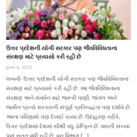
ઉત્તર પ્રદેશની યોગી સરકાર પણ જૈવવિવિધતાના
સંરક્ષણ માટે પ્રયાસો કરી રહી છે
June 4, 2025
લખનૌઃ ઉત્તર પ્રદેશની યોગી સરકાર પણ જૈવવિવિધતાના
સંરક્ષણ માટે પ્રયાસો કરી રહી છે. આ જૈવવિવિધતાના
સંરક્ષણ અને સંવર્ધન માટે જરૂરી પાણી, જંગલ અને
જમીન પ્રત્યે સરકારની સંપૂર્ણ પ્રતિબદ્ધતા પણ દર્શાવે છે.
આના પરિણામો પણ દેખાઈ રહ્યા છે. ઉદાહરણ તરીકે,
ઉત્તર પ્રદેશમાં દેશમાં સૌથી વધુ ડોલ્ફિન છે. વાઘની સંખ્યા
પણ સતત વધી રહી છે. વન વિભાગ […]