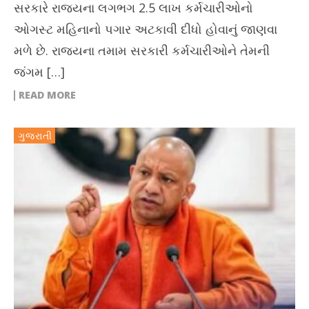
સરકારે રાજ્યના લગભગ 2.5 લાખ કર્મચારીઓનો
ઓગસ્ટ મહિનાનો પગાર અટકાવી દીધો હોવાનું જાણવા
મળે છે. રાજ્યના તમામ સરકારી કર્મચારીઓને તેમની
જંગમ […]
READ MORE
ગુજરાતી