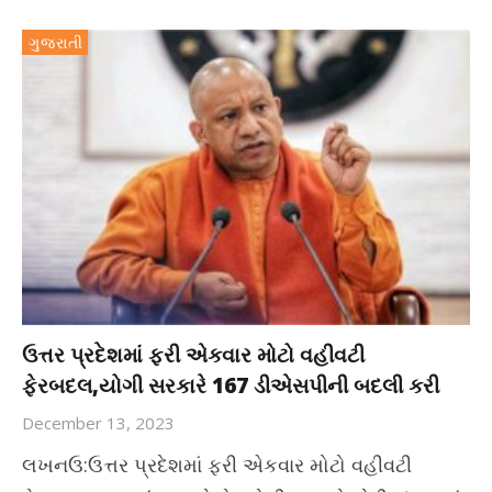
ગુજરાતી
ઉત્તર પ્રદેશમાં ફરી એકવાર મોટો વહીવટી
ફેરબદલ,યોગી સરકારે 167 ડીએસપીની બદલી કરી
December 13, 2023
લખનઉ:ઉત્તર પ્રદેશમાં ફરી એકવાર મોટો વહીવટી