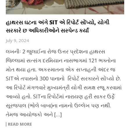
હાથરસ ઘટના અંગે SIT એ રિપોર્ટ સોંપ્યો, યોગી
સરકારે છ અધિકારીઓને સસ્પેન્ડ કર્યાં
July 9, 2024
લખનૌઃ 2 જુલાઈના રોજ ઉત્તર પ્રદેશના હાથરસ
જિલ્લામાં સત્સંગ દરમિયાન નાસભાગમાં 121 ભક્તોના
મોત થયા હતા. અકસ્માતના એક સપ્તાહની અંદર જ
SITએ તપાસનો 300 પાનાનો રિપોર્ટ સરકારને સોંપ્યો છે.
આ રિપોર્ટ મંગળવારે મુખ્યમંત્રી યોગી સમક્ષ રજૂ કરવામાં
આવ્યો હતો. SITના રિપોર્ટમાં નારાયણ હરી સાકર ઉર્ફે
સૂરજપાલ (ભોલે બાબા)ના નામનો ઉલ્લેખ પણ નથી.
તેમજ આયોજકો અને […]
READ MORE