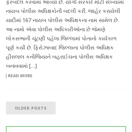
ફેરબદલ કરવામાં આવ્યો છે. યોગી સરકારે મોટી સંખ્યામાં
નાયબ પોલીસ અધિક્ષકોની બદલી કરી. જાહેર કરાયેલી
યાદીમાં 167 નાયબ પોલીસ અધિક્ષકના નામ સામેલ છે.
આ નામો એવા પોલીસ અધિકારીઓના છે જેમણે
લોકસભાની ચૂંટણી પહેલા જિલ્લામાં પોતાનો કાર્યકાળ
પૂર્ણ કર્યો છે. ફિરોઝાબાદ જિલ્લાના પોલીસ અધિક્ષક
હીરાલાલ કનૌજિયાને બહરાઈચના પોલીસ અધિક્ષક
બનાવવામાં […]
READ MORE
OLDER POSTS