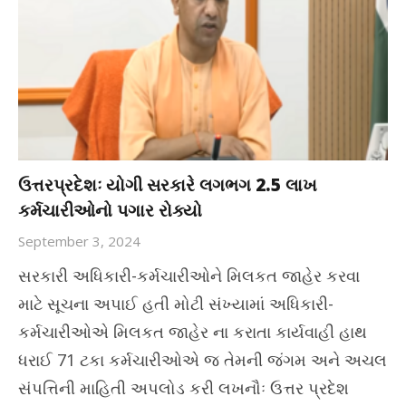
ઉત્તરપ્રદેશઃ યોગી સરકારે લગભગ 2.5 લાખ
કર્મચારીઓનો પગાર રોક્યો
September 3, 2024
સરકારી અધિકારી-કર્મચારીઓને મિલકત જાહેર કરવા
માટે સૂચના અપાઈ હતી મોટી સંખ્યામાં અધિકારી-
કર્મચારીઓએ મિલકત જાહેર ના કરાતા કાર્યવાહી હાથ
ધરાઈ 71 ટકા કર્મચારીઓએ જ તેમની જંગમ અને અચલ
સંપત્તિની માહિતી અપલોડ કરી લખનૌઃ ઉત્તર પ્રદેશ