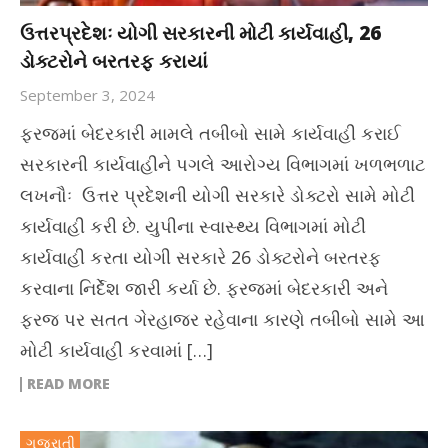
ઉત્તરપ્રદેશઃ યોગી સરકારની મોટી કાર્યવાહી, 26
ડોક્ટરોને બરતરફ કરાયાં
September 3, 2024
ફરજમાં બેદરકારી મામલે તબીબો સામે કાર્યવાહી કરાઈ
સરકારની કાર્યવાહીને પગલે આરોગ્ય વિભાગમાં ખળભળાટ
લખનૌઃ ઉત્તર પ્રદેશની યોગી સરકારે ડોક્ટરો સામે મોટી
કાર્યવાહી કરી છે. યુપીના સ્વાસ્થ્ય વિભાગમાં મોટી
કાર્યવાહી કરતા યોગી સરકારે 26 ડોક્ટરોને બરતરફ
કરવાના નિર્દેશ જારી કર્યા છે. ફરજમાં બેદરકારી અને
ફરજ પર સતત ગેરહાજર રહેવાના કારણે તબીબો સામે આ
મોટી કાર્યવાહી કરવામાં […]
READ MORE
ગુજરાતી