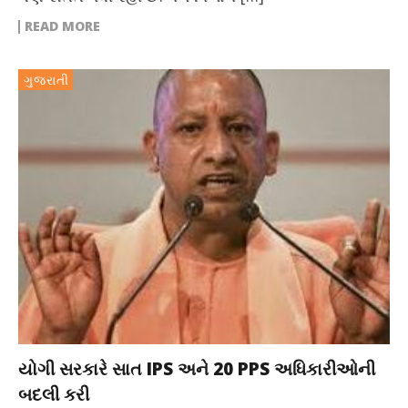
READ MORE
ગુજરાતી
યોગી સરકારે સાત IPS અને 20 PPS અધિકારીઓની
બદલી કરી