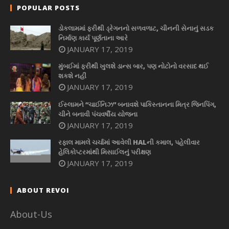
POPULAR POSTS
ડોકલામમાં ફરીથી ડ્રેગનનો સળવળાટ, ચીનની સેનાનું સડક
નિર્માણ કાર્ય પૂર્ણતાના આરે
JANUARY 17, 2019
મુંબઈમાં ફરીથી ખુલશે ડાન્સ બાર, પણ નોટોનો વરસાદ થઈ
શકશે નહીં
JANUARY 17, 2019
ઈસ્લામને “ચાઈનિઝ” બનાવશે પાકિસ્તાનના મિત્ર જિનપિંગ,
ચીને બનાવી પંચવર્ષીય યોજના
JANUARY 17, 2019
રફાલ મામલે ચર્ચામાં આવેલી HALની કમાલ, પહેલીવાર
હેલિકોપ્ટરમાંથી મિસાઈલનું પરીક્ષણ
JANUARY 17, 2019
ABOUT REVOI
About-Us