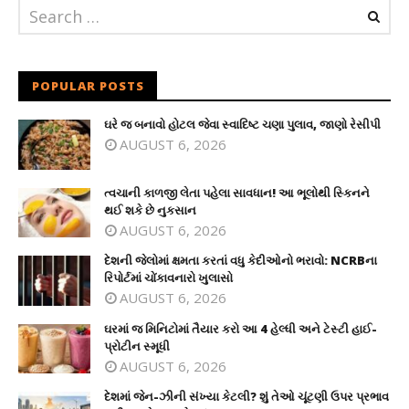
POPULAR POSTS
ઘરે જ બનાવો હોટલ જેવા સ્વાદિષ્ટ ચણા પુલાવ, જાણો રેસીપી
AUGUST 6, 2026
ત્વચાની કાળજી લેતા પહેલા સાવધાન! આ ભૂલોથી સ્કિનને
થઈ શકે છે નુકસાન
AUGUST 6, 2026
દેશની જેલોમાં ક્ષમતા કરતાં વધુ કેદીઓનો ભરાવો: NCRBના
રિપોર્ટમાં ચોંકાવનારો ખુલાસો
AUGUST 6, 2026
ઘરમાં જ મિનિટોમાં તૈયાર કરો આ 4 હેલ્ધી અને ટેસ્ટી હાઈ-
પ્રોટીન સ્મૂધી
AUGUST 6, 2026
દેશમાં જેન-ઝીની સંખ્યા કેટલી? શું તેઓ ચૂંટણી ઉપર પ્રભાવ