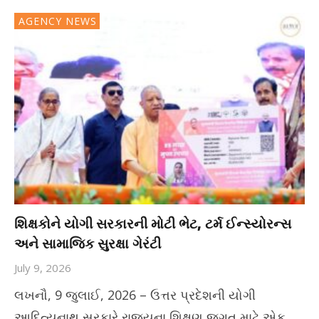
AGENCY NEWS
શિક્ષકોને યોગી સરકારની મોટી ભેટ, ટર્મ ઈન્સ્યોરન્સ
અને સામાજિક સુરક્ષા ગેરંટી
July 9, 2026
લખનૌ, 9 જુલાઈ, 2026 – ઉત્તર પ્રદેશની યોગી
આદિત્યનાથ સરકારે રાજ્યના શિક્ષણ જગત માટે એક