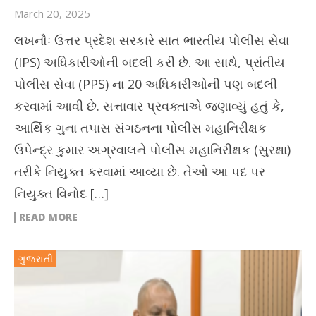
March 20, 2025
લખનૌઃ ઉત્તર પ્રદેશ સરકારે સાત ભારતીય પોલીસ સેવા
(IPS) અધિકારીઓની બદલી કરી છે. આ સાથે, પ્રાંતીય
પોલીસ સેવા (PPS) ના 20 અધિકારીઓની પણ બદલી
કરવામાં આવી છે. સત્તાવાર પ્રવક્તાએ જણાવ્યું હતું કે,
આર્થિક ગુના તપાસ સંગઠનના પોલીસ મહાનિરીક્ષક
ઉપેન્દ્ર કુમાર અગ્રવાલને પોલીસ મહાનિરીક્ષક (સુરક્ષા)
તરીકે નિયુક્ત કરવામાં આવ્યા છે. તેઓ આ પદ પર
નિયુક્ત વિનોદ […]
READ MORE
ગુજરાતી