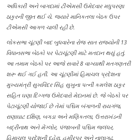
અધિકારી અને બાગદામાં ટીએમસી ઉમેદવાર મધુપરણા
ઠાકુરની જીત થઈ ચે. જ્યારે માનિકતલા બેઠક ઉપર
ટીએમસી આગળ ચાલી રહી છે.
લોકસભા ચૂંટણી બાદ બુધવારેના રોજ સાત રાજ્યોની 13
વિધાનસભા બેઠકો પર પેટાચૂંટણી માટે મતદાન થયું હતું.
આ તમામ બેઠકો પર આજે સવારે 8 વાગ્યાથી મતગણતરી
શરૂ થઈ ગઈ હતી. આ ચૂંટણીમાં હિમાચલ પ્રદેશના
મુખ્યમંત્રી સુખવિંદર સિંહ સુખુના પત્ની કમલેશ ઠાકુર
સહિત ઘણા દિગ્ગજ ઉમેદવારો મેદાનમાં છે. જે બેઠકો પર
પેટાચૂંટણી યોજાઈ છે તેમાં પશ્ચિમ બંગાળની રાયગંજ,
રાણાઘાટ દક્ષિણ, બગડા અને મણિકતલા, ઉત્તરાખંડની
બદ્રીનાથ અને મેંગ્લોર, પંજાબની પશ્ચિમ જલંધર,
હિમાચલ પ્રદેશની દહેરા, હમીરપુર અને નાલાગઢ,