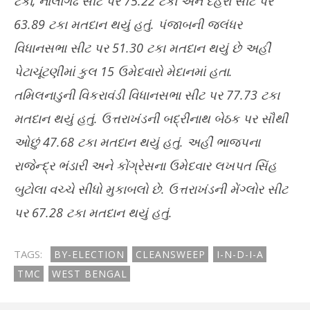
ટકા, નાલાગઢ સીટ પર 75.22 ટકા અને દેહરા સીટ પર
63.89 ટકા મતદાન થયું હતું. પંજાબની જલંધર
વિધાનસભા સીટ પર 51.30 ટકા મતદાન થયું છે અહીં
પેટાચૂંટણીમાં કુલ 15 ઉમેદવારો મેદાનમાં હતા.
તમિલનાડુની વિકરાવંડી વિધાનસભા સીટ પર 77.73 ટકા
મતદાન થયું હતું. ઉત્તરાખંડની બદ્રીનાથ બેઠક પર સૌથી
ઓછું 47.68 ટકા મતદાન થયું હતું. અહીં ભાજપના
રાજેન્દ્ર ભંડારી અને કોંગ્રેસના ઉમેદવાર લખપત સિંહ
બુટોલા વચ્ચે સીધો મુકાબલો છે. ઉત્તરાખંડની મેંગ્લોર સીટ
પર 67.28 ટકા મતદાન થયું હતું.
TAGS:
BY-ELECTION
CLEANSWEEP
I-N-D-I-A
TMC
WEST BENGAL