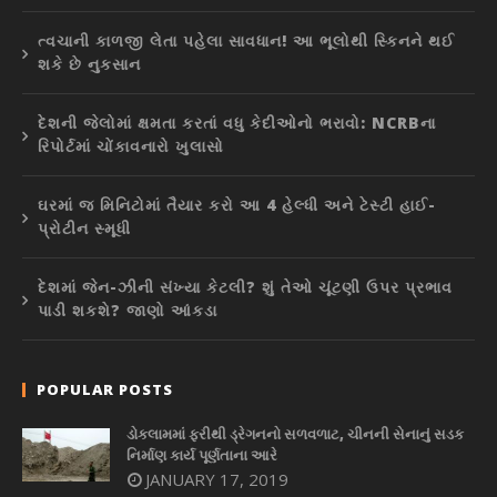
ત્વચાની કાળજી લેતા પહેલા સાવધાન! આ ભૂલોથી સ્કિનને થઈ
શકે છે નુકસાન
દેશની જેલોમાં ક્ષમતા કરતાં વધુ કેદીઓનો ભરાવો: NCRBના
રિપોર્ટમાં ચોંકાવનારો ખુલાસો
ઘરમાં જ મિનિટોમાં તૈયાર કરો આ 4 હેલ્ધી અને ટેસ્ટી હાઈ-
પ્રોટીન સ્મૂધી
દેશમાં જેન-ઝીની સંખ્યા કેટલી? શું તેઓ ચૂંટણી ઉપર પ્રભાવ
પાડી શકશે? જાણો આંકડા
POPULAR POSTS
ડોકલામમાં ફરીથી ડ્રેગનનો સળવળાટ, ચીનની સેનાનું સડક
નિર્માણ કાર્ય પૂર્ણતાના આરે
JANUARY 17, 2019