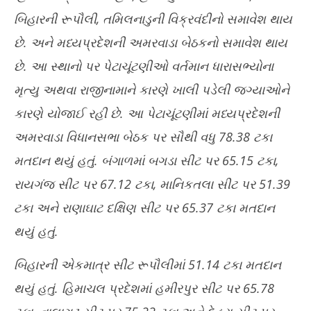
બિહારની રૂપૌલી, તમિલનાડુની વિક્રવંદીનો સમાવેશ થાય
છે. અને મધ્યપ્રદેશની અમરવાડા બેઠકનો સમાવેશ થાય
છે. આ સ્થાનો પર પેટાચૂંટણીઓ વર્તમાન ધારાસભ્યોના
મૃત્યુ અથવા રાજીનામાને કારણે ખાલી પડેલી જગ્યાઓને
કારણે યોજાઈ રહી છે. આ પેટાચૂંટણીમાં મધ્યપ્રદેશની
અમરવાડા વિધાનસભા બેઠક પર સૌથી વધુ 78.38 ટકા
મતદાન થયું હતું. બંગાળમાં બગડા સીટ પર 65.15 ટકા,
રાયગંજ સીટ પર 67.12 ટકા, માનિકતલા સીટ પર 51.39
ટકા અને રાણાઘાટ દક્ષિણ સીટ પર 65.37 ટકા મતદાન
થયું હતું.
બિહારની એકમાત્ર સીટ રૂપૌલીમાં 51.14 ટકા મતદાન
થયું હતું. હિમાચલ પ્રદેશમાં હમીરપુર સીટ પર 65.78