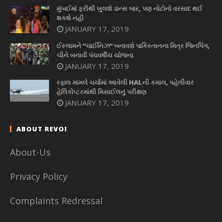
મુંબઈમાં ફરીથી ખુલશે ડાન્સ બાર, પણ નોટોનો વરસાદ થઈ
શકશે નહીં
JANUARY 17, 2019
ઈસ્લામને “ચાઈનિઝ” બનાવશે પાકિસ્તાનના મિત્ર જિનપિંગ,
ચીને બનાવી પંચવર્ષીય યોજના
JANUARY 17, 2019
રફાલ મામલે ચર્ચામાં આવેલી HALની કમાલ, પહેલીવાર
હેલિકોપ્ટરમાંથી મિસાઈલનું પરીક્ષણ
JANUARY 17, 2019
ABOUT REVOI
About-Us
Privacy Policy
Complaints Redressal