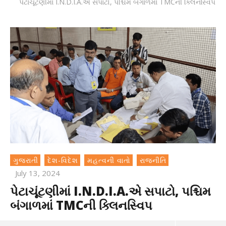
પેટાચૂંટણીમાં I.N.D.I.A.એ સપાટો, પશ્ચિમ બંગાળમાં TMCની ક્લિનસ્વિપ
ગુજરાતી
દેશ-વિદેશ
મહત્વની વાતો
રાજનીતિ
July 13, 2024
પેટાચૂંટણીમાં I.N.D.I.A.એ સપાટો, પશ્ચિમ
બંગાળમાં TMCની ક્લિનસ્વિપ