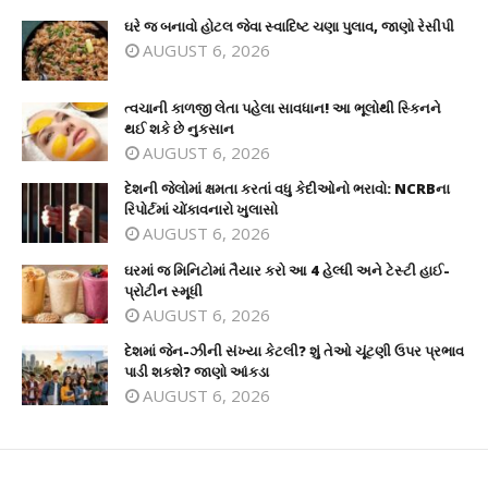
ઘરે જ બનાવો હોટલ જેવા સ્વાદિષ્ટ ચણા પુલાવ, જાણો રેસીપી
AUGUST 6, 2026
ત્વચાની કાળજી લેતા પહેલા સાવધાન! આ ભૂલોથી સ્કિનને
થઈ શકે છે નુકસાન
AUGUST 6, 2026
દેશની જેલોમાં ક્ષમતા કરતાં વધુ કેદીઓનો ભરાવો: NCRBના
રિપોર્ટમાં ચોંકાવનારો ખુલાસો
AUGUST 6, 2026
ઘરમાં જ મિનિટોમાં તૈયાર કરો આ 4 હેલ્ધી અને ટેસ્ટી હાઈ-
પ્રોટીન સ્મૂધી
AUGUST 6, 2026
દેશમાં જેન-ઝીની સંખ્યા કેટલી? શું તેઓ ચૂંટણી ઉપર પ્રભાવ
પાડી શકશે? જાણો આંકડા
AUGUST 6, 2026