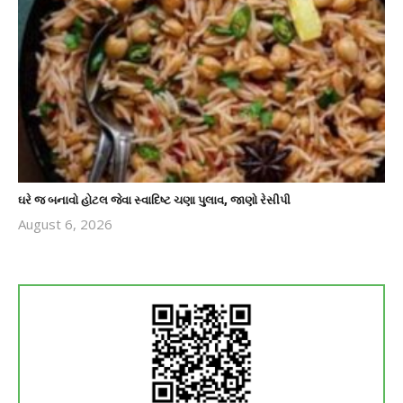
ઘરે જ બનાવો હોટલ જેવા સ્વાદિષ્ટ ચણા પુલાવ, જાણો રેસીપી
August 6, 2026
revoi
editor