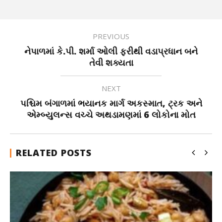
PREVIOUS
નેપાળમાં કે.પી. શર્મા ઓલી ફરીથી વડાપ્રધાન બને
તેવી શક્યતા
NEXT
પશ્ચિમ બંગાળમાં ભયાનક માર્ગ અકસ્માત, ટ્રક અને
એમ્બ્યુલન્સ વચ્ચે અથડામણમાં 6 લોકોના મોત
RELATED POSTS