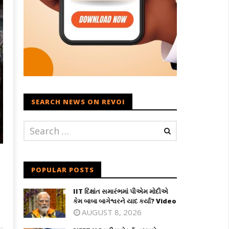
SEARCH NEWS ON REVOI
POPULAR POSTS
IIT દિક્ષાંત સમારંભમાં પીએમ મોદીએ
કેમ બાબા બાગેશ્વરને યાદ કર્યા? Video
AUGUST 8, 2026