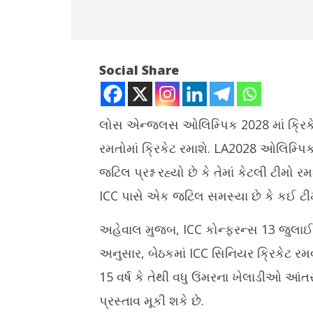
Social Share
લોસ એન્જલસ ઓલિમ્પિક 2028 માં ક્રિકેટ
રમતોમાં ક્રિકેટ રમાશે. LA2028 ઓલિમ્પિ
NOW VIEWING
જટિલ પ્રશ્ન રહ્યો છે કે તેમાં કેટલી ટીમો 
ઓલિમ્પિક ટુર્નામેન્ટમાં કંઈ ટીમો ક્વોલિફાય
IIT દિક્ષા
ICC પાસે એક જટિલ સમસ્યા છે કે કઈ ટીમો 
કરશે તે અંગે ICC માં વિચારણા
બાબા બાગેશ
July
July
અહેવાલ મુજબ, ICC કોન્ફરન્સ 13 જુલાઈથી
13,
13,
2025
2025
અનુસાર, બેઠકમાં ICC સિનિયર ક્રિકેટ રમવા
15 વર્ષ કે તેથી વધુ ઉંમરના ખેલાડીઓ આંતર
પ્રસ્તાવ મૂકી શકે છે.