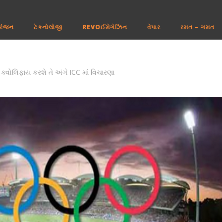
રંજન
ટેકનોલોજી
REVOઈમેગેઝિન
વેપાર
રમત – ગમત
ો ક્વોલિફાય કરશે તે અંગે ICC માં વિચારણા