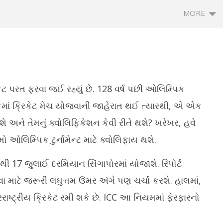
MORE
 પરત ફરવા જઈ રહ્યું છે. 128 વર્ષ પછી ઓલિમ્પિક
કમાં ક્રિકેટ મેચ યોજવાની જાહેરાત થઈ ત્યારથી, એ એક
રમશે અને તેમનું ક્વોલિફિકેશન કેવી રીતે થશે? ખરેખર, હવે
ંત સમારંભમાં પીએમ મોદીએ કેમ
NEET UG પરીક્ષા પેટર્ન બદલાશે, કોમ્પ્યુટર
રા
ઓલિમ્પિક ટુર્નામેન્ટ માટે ક્વોલિફાય થશે.
્વરને યાદ કર્યા? Video
બઝ્ટ અને બે તબક્કામાં પરીક્ષા યોજવા
કટ
વિચારણા
સમ
 17 જુલાઈ દરમિયાન સિંગાપોરમાં યોજાશે. રિપોર્ટ
July
Ju
13,
1
 માટે જરૂરી લઘુત્તમ ઉંમર અંગે પણ ચર્ચા કરશે. હાલમાં,
2025
2
રાષ્ટ્રીય ક્રિકેટ રમી શકે છે. ICC આ નિયમમાં ફેરફારનો