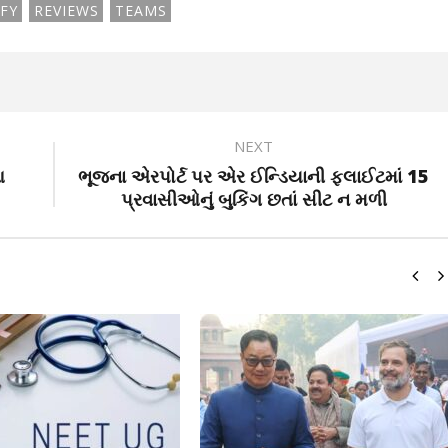
FY
REVIEWS
TEAMS
NEXT
આ
ભૂજના એરપોર્ટ પર એર ઈન્ડિયાની ફ્લાઈટમાં 15
પ્રવાસીઓનું બુકિંગ છતાં સીટ ન મળી