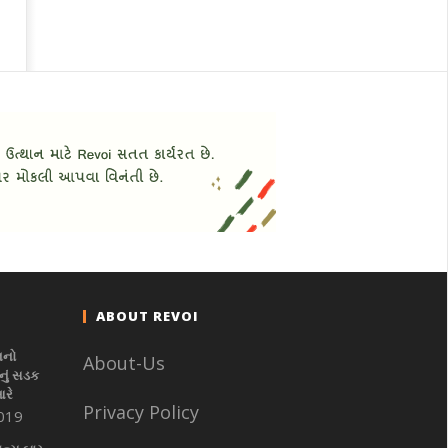
ABOUT REVOI
નનો
About-Us
ું સડક
આરે
Privacy Policy
019