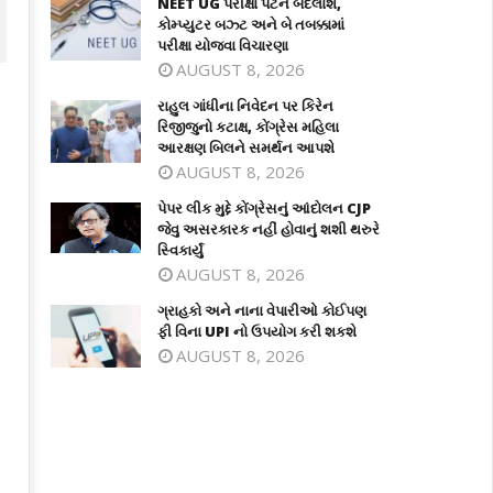
NEET UG પરીક્ષા પેટર્ન બદલાશે,
કોમ્પ્યુટર બઝ્ટ અને બે તબક્કામાં
પરીક્ષા યોજવા વિચારણા
AUGUST 8, 2026
રાહુલ ગાંધીના નિવેદન પર કિરેન
રિજીજુનો કટાક્ષ, કોંગ્રેસ મહિલા
આરક્ષણ બિલને સમર્થન આપશે
AUGUST 8, 2026
પેપર લીક મુદ્દે કોંગ્રેસનું આંદોલન CJP
જેવુ અસરકારક નહીં હોવાનું શશી થરુરે
સ્વિકાર્યું
પેપર લીક મુદ્દે કોંગ્રેસનું આંદોલન CJP જેવ
અસરકારક નહીં હોવાનું શશી થરુરે સ્વિકાર્ય
AUGUST 8, 2026
હુલ ગાંધીના નિવેદન પર કિરેન રિજીજુનો
July
ગ્રાહકો અને નાના વેપારીઓ કોઈપણ
ાક્ષ, કોંગ્રેસ મહિલા આરક્ષણ બિલને
13,
ફી વિના UPI નો ઉપયોગ કરી શકશે
ર્થન આપશે
2025
AUGUST 8, 2026
ly
3,
025