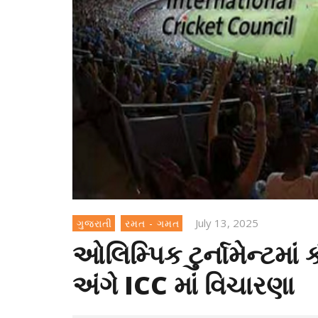
July 13, 2025
ગુજરાતી
રમત - ગમત
ઓલિમ્પિક ટુર્નામેન્ટમાં
અંગે ICC માં વિચારણા