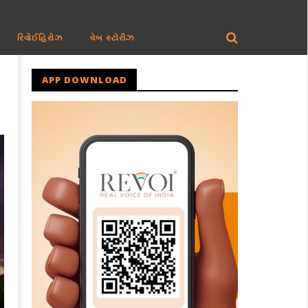
રિવોઈહિરોઝ
વેબ સ્ટોરીઝ
APP DOWNLOAD