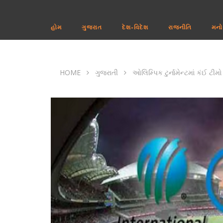
હોમ
ગુજરાત
દેશ-વિદેશ
રાજનીતિ
મનો
HOME
ગુજરાતી
ઓલિમ્પિક ટુર્નામેન્ટમાં કંઈ ટીમ