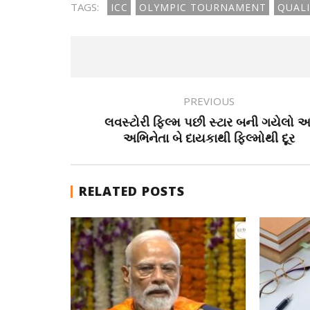
TAGS:
ICC
OLYMPIC TOURNAMENT
QUALI
PREVIOUS
લવસ્ટોરી ફિલ્મ પછી સ્ટાર બની ગયેલો 
અભિનેતા બે દાયકાથી ફિલ્મોથી દૂર
RELATED POSTS