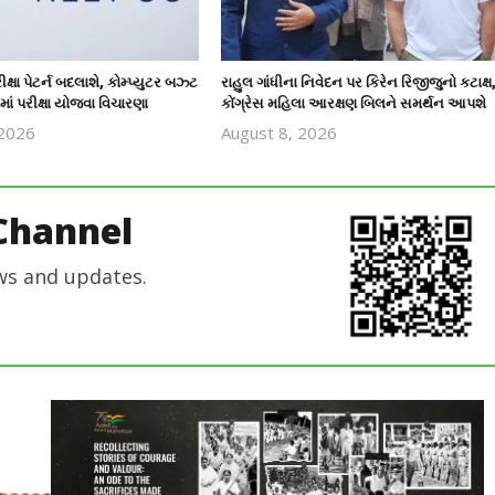
ષા પેટર્ન બદલાશે, કોમ્પ્યુટર બઝ્ટ
રાહુલ ગાંધીના નિવેદન પર કિરેન રિજીજુનો કટાક્ષ
માં પરીક્ષા યોજવા વિચારણા
કોંગ્રેસ મહિલા આરક્ષણ બિલને સમર્થન આપશે
 2026
August 8, 2026
revoi
revoi
editor
editor
Channel
ws and updates.