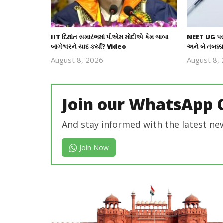
IIT દિક્ષાંત સમારંભમાં પીએમ મોદીએ કેમ બાબા
NEET UG પરીક્
બાગેશ્વરને યાદ કર્યા? Video
અને બે તબક્કા
August 8, 2026
August 8,
revoi
editor
Join our WhatsApp 
And stay informed with the latest ne
Join Now