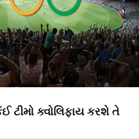
 કંઈ ટીમો ક્વોલિફાય કરશે તે