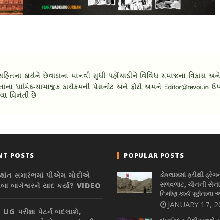
NT POSTS
POPULAR POSTS
િક્ષાંત સમારંભમાં પીએમ મોદીએ
ડોકલામમાં ફરીથી ડ્રેગ
સળવળાટ, ચીનની સેનાન
ાબા બાગેશ્વરને યાદ કર્યા? VIDEO
નિર્માણ કાર્ય પૂર્ણતાના 
JANUARY 17, 2
UG પરીક્ષા પેટર્ન બદલાશે,