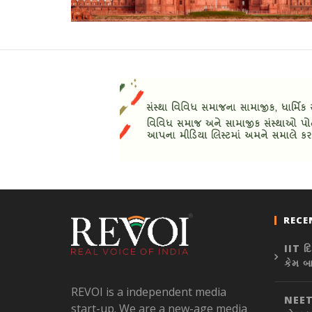
RECE
IIT દ
કેમ બ
REVOI is a independent media
NEET 
start-up. We are a new-age media