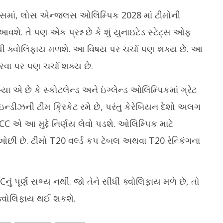
ફરન્સમાં, લોસ એન્જલસ ઓલિમ્પિક 2028 માં ટીમોની
આવશે. તે પણ એક પ્રશ્ન છે કે શું યુનાઇટેડ સ્ટેટ્સ ઓફ
ી ક્વોલિફાય મળશે. આ વિષય પર ચર્ચા પણ શક્ય છે. આ
રવા પર પણ ચર્ચા શક્ય છે.
 એ છે કે સ્કોટલેન્ડ અને ઇંગ્લેન્ડ ઓલિમ્પિકમાં ગ્રેટ
 ઇન્ડીઝની ટીમ ક્રિકેટ રમે છે, પરંતુ કેરેબિયન દેશો અલગ
ICC એ આ મુદ્દે નિર્ણય લેવો પડશે. ઓલિમ્પિક માટે
 ઓછી છે. ટીમો T20 વર્લ્ડ કપ ટેબલ અથવા T20 રેન્કિંગના
નું પૂર્ણ સભ્ય નથી. જો તેને સીધી ક્વોલિફાય મળે છે, તો
 ક્વોલિફાય થઈ શકશે.