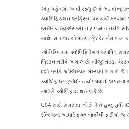
એવું કહેવામાં આવી રહ્યું છે કે આ કોન્
ક્વોલિફિકેશન પ્રક્રિયા પર ચર્ચા કરવામાં 
અમેરિકા (યુએસએ) ને યજમાન તરીકે સીધ
સાથે, સત્તાવાર મોબાઇલ ક્રિકેટ ગેમ શરૂ ક
ઓલિમ્પિકમાં ક્વોલિફિકેશન સંબંધિત સમસ્યા
બ્રિટન તરીકે ભાગ લે છે. બીજી તરફ, વેસ્ટ
દેશો તરીકે ઓલિમ્પિક ગેમ્સમાં ભાગ લે છે. 
ક્વોલિફાઇંગ ટુર્નામેન્ટ યોજાવાની શક્યતા
આધારે ક્વોલિફાય થઈ શકે છે.
USA સાથે સમસ્યા એ છે કે તે હજુ સુધી ICC
રેન્કિંગના આધારે ફક્ત બાકીની 5 ટીમો જ