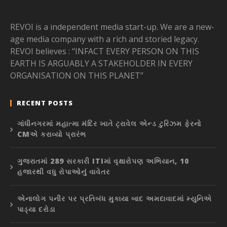
REVOI is a independent media start-up. We are a new-
age media company with a rich and storied legacy.
REVOI believes : “INFACT EVERY PERSON ON THIS
EARTH IS ARGUABLY A STAKEHOLDER IN EVERY
ORGANISATION ON THIS PLANET”
RECENT POSTS
ગાંધીનગરમાં મહાત્મા મંદિર ખાતે ટ્રાવેલ એન્ડ ટુરિઝમ ફેરનો
CMએ કરાવ્યો પ્રારંભ
ગુજરાતમાં 289 સરકારી ITIમાં વૃક્ષારોપણ અભિયાન, 10
હજારથી વધુ રોપાઓનું વાવેતર
એનાલોગ પનીર પર પ્રતિબંધ મુકાયા બાદ અમદાવાદમાં મ્યુનિએ
પાડ્યા દરોડા