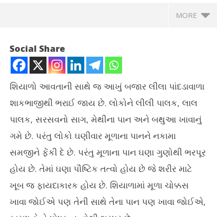
MORE
Social Share
શિયાળો આવતાની સાથે જ આખું બજાર લીલા પાંદડાવાળા
શાકભાજીથી ભરાઈ જાય છે. લોકોને લીલી પાલક, લાલ
પાલક, સરસવનો સાગ, મેથીના પાન અને બથુઆ ખાવાનું
ગમે છે. પરંતુ લોકો ઘણીવાર મૂળાના પાનને નકામા
સમજીને ફેંકી દે છે. પરંતુ મૂળાના પાન ઘણા ગુણોથી ભરપૂર
NOW VIEWING
હોય છે. તેમાં ઘણા પૌષ્ટિક તત્વો હોય છે જે શરીર માટે
મૂળાની જેમ તેના પત્તા પણ આરોગ્ય માટે ફાયદાકારક
ગાં
ખૂબ જ ફાયદાકારક હોય છે. શિયાળામાં મૂળા ચોક્કસ
કરાવ
June
ખાવા જોઈએ પણ તેની સાથે તેના પાન પણ ખાવા જોઈએ,
Ju
1,
1,
2026