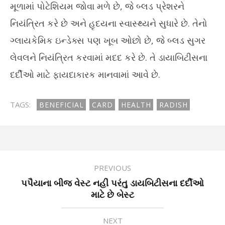
મૂળામાં પોટેશિયમ જોવા મળે છે, જે બ્લડ પ્રેશરને
નિયંત્રિત કરે છે અને હૃદયના સ્વાસ્થ્યને સુધારે છે. તેનો
ગ્લાયકેમિક ઇન્ડેક્સ પણ ખૂબ ઓછો છે, જે બ્લડ સુગર
લેવલને નિયંત્રિત કરવામાં મદદ કરે છે. તે ડાયાબિટીસના
દર્દીઓ માટે ફાયદાકારક માનવામાં આવે છે.
TAGS:
BENEFICIAL
CARD
HEALTH
RADISH
PREVIOUS
પપૈયાના બીજ વેસ્ટ નહીં પરંતુ ડાયબિટીસના દર્દીઓ
માટે છે બેસ્ટ
NEXT