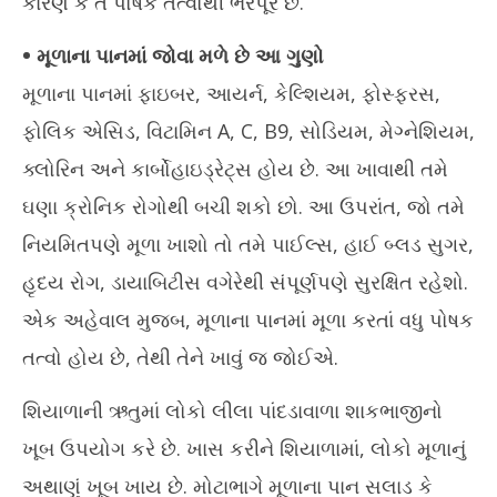
કારણ કે તે પોષક તત્વોથી ભરપૂર છે.
20
• મૂળાના પાનમાં જોવા મળે છે આ ગુણો
મૂળાના પાનમાં ફાઇબર, આયર્ન, કેલ્શિયમ, ફોસ્ફરસ,
ફોલિક એસિડ, વિટામિન A, C, B9, સોડિયમ, મેગ્નેશિયમ,
ક્લોરિન અને કાર્બોહાઇડ્રેટ્સ હોય છે. આ ખાવાથી તમે
ઘણા ક્રોનિક રોગોથી બચી શકો છો. આ ઉપરાંત, જો તમે
નિયમિતપણે મૂળા ખાશો તો તમે પાઈલ્સ, હાઈ બ્લડ સુગર,
હૃદય રોગ, ડાયાબિટીસ વગેરેથી સંપૂર્ણપણે સુરક્ષિત રહેશો.
એક અહેવાલ મુજબ, મૂળાના પાનમાં મૂળા કરતાં વધુ પોષક
તત્વો હોય છે, તેથી તેને ખાવું જ જોઈએ.
શિયાળાની ઋતુમાં લોકો લીલા પાંદડાવાળા શાકભાજીનો
ખૂબ ઉપયોગ કરે છે. ખાસ કરીને શિયાળામાં, લોકો મૂળાનું
અથાણું ખૂબ ખાય છે. મોટાભાગે મૂળાના પાન સલાડ કે