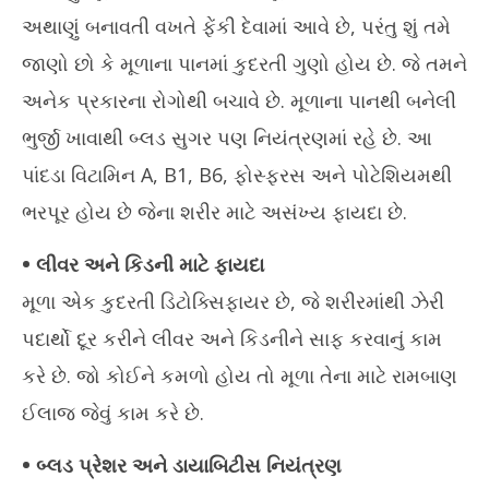
અથાણું બનાવતી વખતે ફેંકી દેવામાં આવે છે, પરંતુ શું તમે
જાણો છો કે મૂળાના પાનમાં કુદરતી ગુણો હોય છે. જે તમને
અનેક પ્રકારના રોગોથી બચાવે છે. મૂળાના પાનથી બનેલી
ભુર્જી ખાવાથી બ્લડ સુગર પણ નિયંત્રણમાં રહે છે. આ
પાંદડા વિટામિન A, B1, B6, ફોસ્ફરસ અને પોટેશિયમથી
ભરપૂર હોય છે જેના શરીર માટે અસંખ્ય ફાયદા છે.
• લીવર અને કિડની માટે ફાયદા
મૂળા એક કુદરતી ડિટોક્સિફાયર છે, જે શરીરમાંથી ઝેરી
પદાર્થો દૂર કરીને લીવર અને કિડનીને સાફ કરવાનું કામ
કરે છે. જો કોઈને કમળો હોય તો મૂળા તેના માટે રામબાણ
ઈલાજ જેવું કામ કરે છે.
• બ્લડ પ્રેશર અને ડાયાબિટીસ નિયંત્રણ