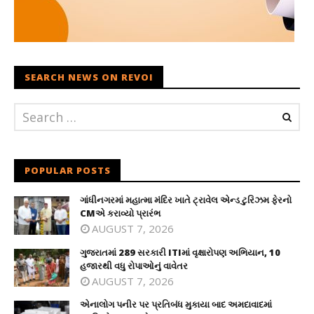
SEARCH NEWS ON REVOI
POPULAR POSTS
ગાંધીનગરમાં મહાત્મા મંદિર ખાતે ટ્રાવેલ એન્ડ ટુરિઝમ ફેરનો
CMએ કરાવ્યો પ્રારંભ
AUGUST 7, 2026
ગુજરાતમાં 289 સરકારી ITIમાં વૃક્ષારોપણ અભિયાન, 10
હજારથી વધુ રોપાઓનું વાવેતર
AUGUST 7, 2026
એનાલોગ પનીર પર પ્રતિબંધ મુકાયા બાદ અમદાવાદમાં