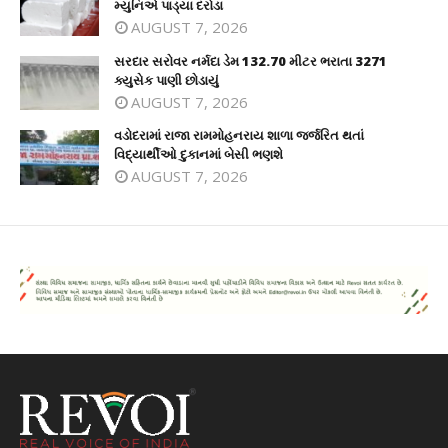
મ્યુનિએ પાડ્યા દરોડા
AUGUST 7, 2026
સરદાર સરોવર નર્મદા ડેમ 132.70 મીટર ભરાતા 3271
ક્યુસેક પાણી છોડાયું
AUGUST 7, 2026
વડોદરામાં રાજા રામમોહનરાય શાળા જર્જરિત થતાં
વિદ્યાર્થીઓ દુકાનમાં બેસી ભણશે
AUGUST 7, 2026