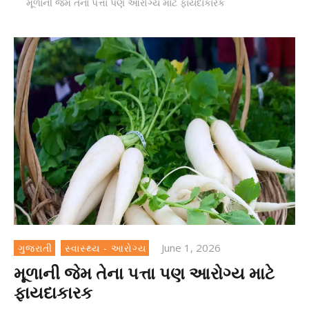
મૂળાની જેમ તેના પત્તા પણ આરોગ્ય માટે ફાયદાકારક
June 1, 2026
ગુજરાતી
સ્વાસ્થ્ય - આરોગ્ય
મૂળાની જેમ તેના પત્તા પણ આરોગ્ય માટે
ફાયદાકારક