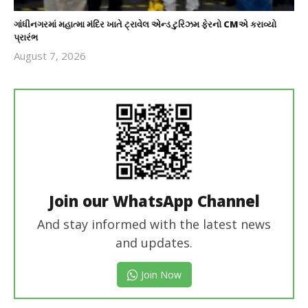
ગાંધીનગરમાં મહાત્મા મંદિર ખાતે ટ્રાવેલ એન્ડ ટુરિઝમ ફેરનો CMએ કરાવ્યો
પ્રારંભ
August 7, 2026
revoi
editor
Join our WhatsApp Channel
And stay informed with the latest news
and updates.
Join Now