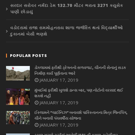
સરદાર સરોવર નર્મદા ડેમ 132.70 મીટર ભરાતા 3271 ક્યુસેક
પાણી છોડાયું
વડોદરામાં રાજા રામમોહનરાય શાળા જર્જરિત થતાં વિદ્યાર્થીઓ
દુકાનમાં બેસી ભણશે
POPULAR POSTS
ડોકલામમાં ફરીથી ડ્રેગનનો સળવળાટ, ચીનની સેનાનું સડક
નિર્માણ કાર્ય પૂર્ણતાના આરે
JANUARY 17, 2019
મુંબઈમાં ફરીથી ખુલશે ડાન્સ બાર, પણ નોટોનો વરસાદ થઈ
શકશે નહીં
JANUARY 17, 2019
ઈસ્લામને “ચાઈનિઝ” બનાવશે પાકિસ્તાનના મિત્ર જિનપિંગ,
ચીને બનાવી પંચવર્ષીય યોજના
JANUARY 17, 2019
રફાલ મામલે ચર્ચામાં આવેલી HALની કમાલ, પહેલીવાર