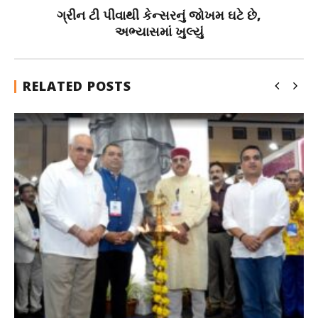
ગ્રીન ટી પીવાથી કેન્સરનું જોખમ ઘટે છે,
અભ્યાસમાં ખુલ્યું
RELATED POSTS