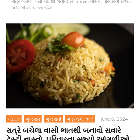
રાત્રે બચેલા વાસી ભાતથી બનાવો સવારે ટેસ્ટી નાસ્તો, પરિવારના સભ્યો
આંગળીઓ ચાટતા રહેશે
June 8, 2024
ખોરાક
ગુજરાત
ગુજરાતી
મહત્વની વાતો
રાત્રે બચેલા વાસી ભાતથી બનાવો સવારે
ટેસ્ટી નાસ્તો, પરિવારના સભ્યો આંગળીઓ