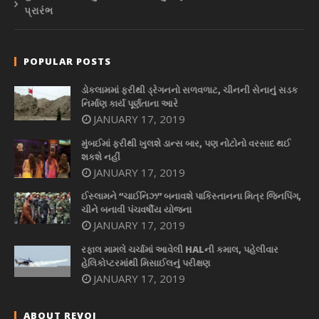
પ્રારંભ
POPULAR POSTS
ડોકલામમાં ફરીથી ડ્રેગનનો સળવળાટ, ચીનની સેનાનું સડક
નિર્માણ કાર્ય પૂર્ણતાના આરે
JANUARY 17, 2019
મુંબઈમાં ફરીથી ખુલશે ડાન્સ બાર, પણ નોટોનો વરસાદ થઈ
શકશે નહીં
JANUARY 17, 2019
ઈસ્લામને “ચાઈનિઝ” બનાવશે પાકિસ્તાનના મિત્ર જિનપિંગ,
ચીને બનાવી પંચવર્ષીય યોજના
JANUARY 17, 2019
રફાલ મામલે ચર્ચામાં આવેલી HALની કમાલ, પહેલીવાર
હેલિકોપ્ટરમાંથી મિસાઈલનું પરીક્ષણ
JANUARY 17, 2019
ABOUT REVOI