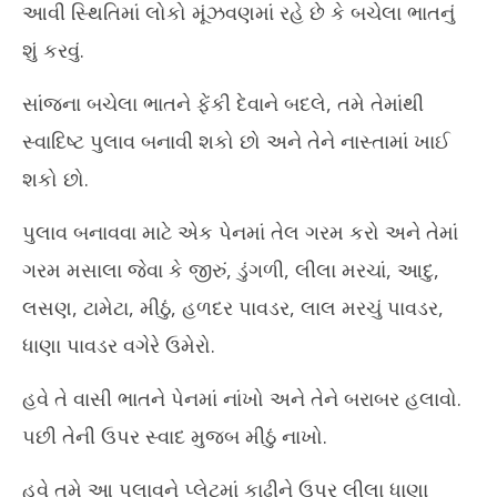
આવી સ્થિતિમાં લોકો મૂંઝવણમાં રહે છે કે બચેલા ભાતનું
June
Ju
8,
8,
શું કરવું.
2024
20
સાંજના બચેલા ભાતને ફેંકી દેવાને બદલે, તમે તેમાંથી
સ્વાદિષ્ટ પુલાવ બનાવી શકો છો અને તેને નાસ્તામાં ખાઈ
શકો છો.
પુલાવ બનાવવા માટે એક પેનમાં તેલ ગરમ કરો અને તેમાં
ગરમ મસાલા જેવા કે જીરું, ડુંગળી, લીલા મરચાં, આદુ,
લસણ, ટામેટા, મીઠું, હળદર પાવડર, લાલ મરચું પાવડર,
ધાણા પાવડર વગેરે ઉમેરો.
હવે તે વાસી ભાતને પેનમાં નાંખો અને તેને બરાબર હલાવો.
પછી તેની ઉપર સ્વાદ મુજબ મીઠું નાખો.
હવે તમે આ પુલાવને પ્લેટમાં કાઢીને ઉપર લીલા ધાણા