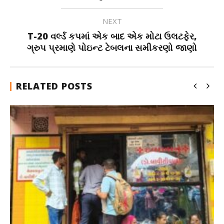
NEXT
T-20 વર્લ્ડ કપમાં એક બાદ એક મોટા ઉલટફેર,
ગ્રુપ પ્રમાણે પોઇન્ટ ટેબલના સમીકરણો જાણો
RELATED POSTS