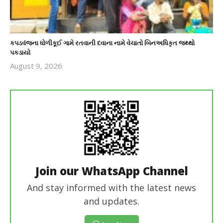
કપડવંજના ધોળીકૂઈ ગામે રતવાની દવાના નામે વેચાતો બિનઅધિકૃત જથ્થો
પકડાયો
August 9, 2026
revoi
editor
Join our WhatsApp Channel
And stay informed with the latest news
and updates.