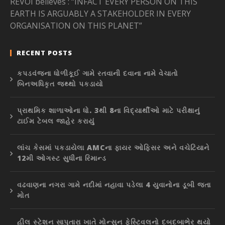
REVOI believes : “INFACT EVERY PERSON ON THIS
EARTH IS ARGUABLY A STAKEHOLDER IN EVERY
ORGANISATION ON THIS PLANET”
RECENT POSTS
કપડવંજના ધોળીકૂઈ ગામે રતવાની દવાના નામે વેચાતો
બિનઅધિકૃત જથ્થો પકડાયો
પ્રાથમિક શાળાઓના ધો. 3થી 8ના વિદ્યાર્થીઓ માટે પરીક્ષાનું
ટાઈમ ટેબલ જાહેર કરાયું
લાંચ કેસમાં પકડાયેલા AMCના ફાયર ઓફિસર અને વચેટિયાને
12મી ઓગસ્ટ સુધીના રિમાન્ડ
વઢવાણના નગરા ગામે નદીમાં નહાવા પડેલા 4 યુવાનોના ડૂબી જતા
મોત
હીલ સ્ટેશન સાપુતારા ખાતે મોન્સુન ફેસ્ટિવલનો દબદબાભેર થયો