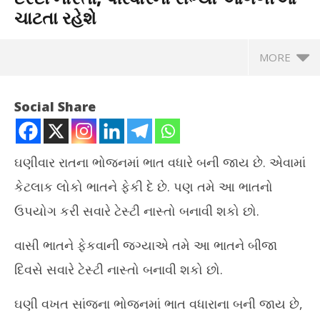
ચાટતા રહેશે
MORE
Social Share
ઘણીવાર રાતના ભોજનમાં ભાત વધારે બની જાય છે. એવામાં
કેટલાક લોકો ભાતને ફેકી દે છે. પણ તમે આ ભાતનો
ઉપયોગ કરી સવારે ટેસ્ટી નાસ્તો બનાવી શકો છો.
વાસી ભાતને ફેકવાની જગ્યાએ તમે આ ભાતને બીજા
દિવસે સવારે ટેસ્ટી નાસ્તો બનાવી શકો છો.
NOW VIEWING
ઘણી વખત સાંજના ભોજનમાં ભાત વધારાના બની જાય છે,
રાત્રે બચેલા વાસી ભાતથી બનાવો સવારે ટેસ્ટી નાસ્તો, પરિવારના સભ્યો
કપડ
આંગળીઓ ચાટતા રહેશે
જથ્