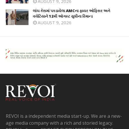
AUGUST 9, 2026
લાંચ કેસમાં પકડાયેલા AMCના ફાયર ઓફિસર અને
વચેટિયાને 12મી ઓગસ્ટ સુધીના રિમાન્ડ
AUGUST 9, 2026
REVOI is a independent media start-up. We are a new-
age media company with a rich and storied legacy.