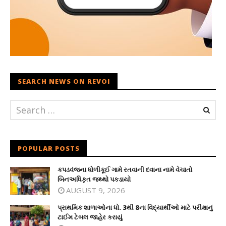
SEARCH NEWS ON REVOI
POPULAR POSTS
કપડવંજના ધોળીકૂઈ ગામે રતવાની દવાના નામે વેચાતો
બિનઅધિકૃત જથ્થો પકડાયો
AUGUST 9, 2026
પ્રાથમિક શાળાઓના ધો. 3થી 8ના વિદ્યાર્થીઓ માટે પરીક્ષાનું
ટાઈમ ટેબલ જાહેર કરાયું