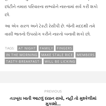
છાંટીને તમારા પરિવારના સભ્યોને નાસ્તામાં સર્વ કરી શકો
છો.
આ એક સરળ અને ટેસ્ટી રેસીપી છે. જેની મદદથી તમે
વાસી ભાતનો ઉપયોગ કરીને નાસ્તો બનાવી શકો છો.
TAGS:
AT NIGHT
FAMILY
FINGERS
IN THE MORNING
MAKE STALE RICE
MEMBERS
TASTY-BREAKFAST-
WILL BE LICKING
PREVIOUS
તડબૂચ ખાતી આટલું ધ્યાન રાખો, નહીં તો મુશ્કેલીમાં
મુકાશો...