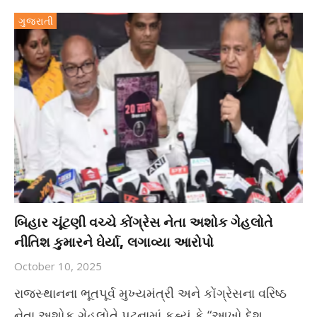
ગુજરાતી
બિહાર ચૂંટણી વચ્ચે કોંગ્રેસ નેતા અશોક ગેહલોતે
નીતિશ કુમારને ઘેર્યા, લગાવ્યા આરોપો
October 10, 2025
રાજસ્થાનના ભૂતપૂર્વ મુખ્યમંત્રી અને કોંગ્રેસના વરિષ્ઠ
નેતા અશોક ગેહલોતે પટનામાં કહ્યું કે “આખો દેશ