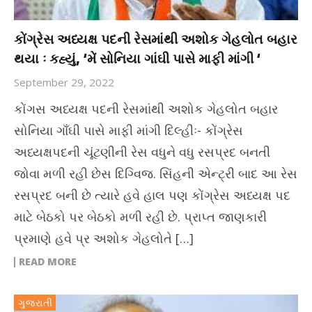
કોંગ્રેસ અધ્યક્ષ પદની રેસમાંથી અશોક ગેહલોત બહાર
થયા ઃ કહ્યું, ‘મેં સોનિયા ગાંઘી પાસે માફી માંગી ‘
September 29, 2022
કોંગસ અધ્યક્ષ પદની રેસમાંથી અશોક ગેહલોત બહાર
સોનિયા ગાઁઘી પાસે માફી માંગી દિલ્હીઃ- કોંગ્રેસ
અધ્યક્ષપદની ચૂંટણીની રેસ વધુને વધુ રસપ્રદ બનતી
જોવા મળી રહી છેસ દિગ્વિજ. સિંહની એન્ટ્રી બાદ આ રેસ
રસપ્રદ બની છે ત્યારે હવે હાલ પણ કોંગ્રેસ અધ્યક્ષ પદ
માટે બેઠકો પર બેઠકો મળી રહી છે. પ્રાપ્ત જાણકારી
પ્રમાણે હવે પ્ર અશોક ગેહલોતે […]
READ MORE
ગુજરાતી