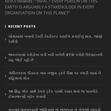
REVOI believes : “INFACT EVERY PERSON ON THIS
EARTH IS ARGUABLY A STAKEHOLDER IN EVERY
ORGANISATION ON THIS PLANET”
RECENT POSTS
ચોમાસામાં બનાવો ટેસ્ટી રેસ્ટોરન્ટ સ્ટાઈલ મકાઈનું શાક, જાણો
રેસીપી
ભાવનગરમાં કરોડોના ખર્ચે નવી બનેલી RTO કચેરી ઉદઘાટનની
રાહ જોઈ રહી છે
ગાંધીનગરના પીંડારડા ગામ નજીક ટ્રકે રિક્ષા પર પલટી ખાતાં બે
મહિલાનાં મોત
10 સિંહ એક સાથે રેલવે ટ્રેક પરથી પસાર થતાં જ પાયલોટે
ઈમરજન્સી બ્રેક લગાવી
સુરતમાં ધારાસભ્યની ઓફિસમાં જ ભાજપના બે નેતાઓ બાખડી