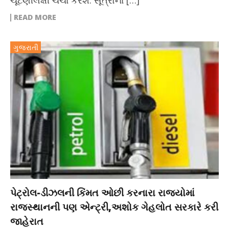
ચૂંટણીલક્ષી ચર્ચા કરશે. સૂત્રોના […]
READ MORE
ગુજરાતી
પેટ્રોલ-ડીઝલની કિંમત ઓછી કરનારા રાજ્યોમાં
રાજસ્થાનની પણ એન્ટ્રી,અશોક ગેહલોત સરકારે કરી
જાહેરાત