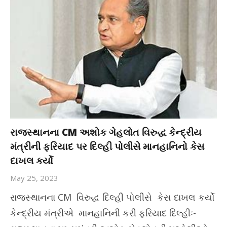
રાજસ્થાનના CM અશોક ગેહલોત વિરુદ્ધ કેન્દ્રીય
મંત્રીની ફરિયાદ પર દિલ્હી પોલીસે માનહાનિનો કેસ
દાખલ કર્યો
May 25, 2023
રાજસ્થાનના CM વિરુદ્ધ દિલ્હી પોલીસે કેસ દાખલ કર્યો
કેન્દ્રીય મંત્રીએ માનહાનિની કરી ફરિયાદ દિલ્હીઃ-