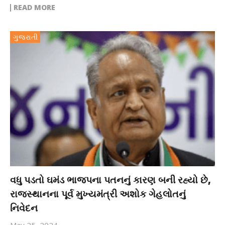
READ MORE
ગુજરાતી
વધુ પડતો ઘમંડ ભાજપના પતનનું કારણ બની રહ્યો છે,
રાજસ્થાનના પૂર્વ મુખ્યમંત્રી અશોક ગેહલોતનું
નિવેદન