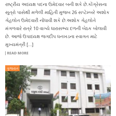
રાષ્ટ્રીય અધ્યક્ષ પદના ઉમેદવાર બની શકે છે.કોંગ્રેસના
સૂત્રો પાસેથી મળેલી માહિતી મુજબ 26 સપ્ટેમ્બરે અશોક
ગેહલોત ઉમેદવારી નોંધાવી શકે છે.અશોક ગેહલોતે
મંગળવારે રાત્રે 10 વાગ્યે ધારાસભ્ય દળની બેઠક બોલાવી
છે. આજે ઉપાધ્યક્ષ જગદીપ ધનખડના સ્વાગત માટે
મુખ્યમંત્રી […]
READ MORE
ગુજરાત