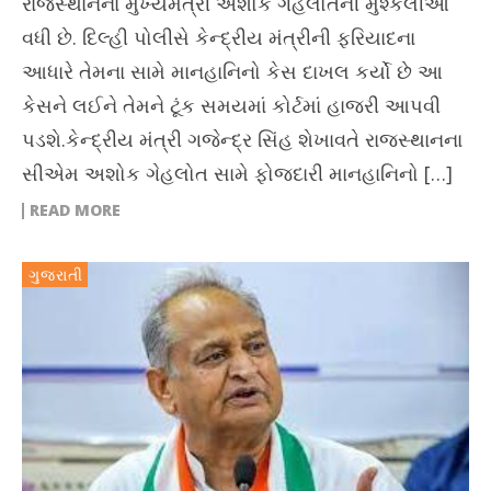
રાજસ્થાનના મુખ્યમંત્રી અશોક ગેહલોતની મુશ્કેલીઓ
વધી છે. દિલ્હી પોલીસે કેન્દ્રીય મંત્રીની ફરિયાદના
આધારે તેમના સામે માનહાનિનો કેસ દાખલ કર્યો છે આ
કેસને લઈને તેમને ટૂંક સમયમાં કોર્ટમાં હાજરી આપવી
પડશે.કેન્દ્રીય મંત્રી ગજેન્દ્ર સિંહ શેખાવતે રાજસ્થાનના
સીએમ અશોક ગેહલોત સામે ફોજદારી માનહાનિનો […]
READ MORE
ગુજરાતી