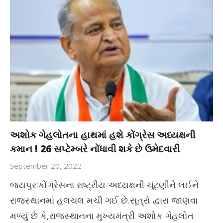
અશોક ગેહલોતના હાથમાં હશે કોંગ્રેસ અધ્યક્ષની
કમાન ! 26 સપ્ટેમ્બરે નોંધાવી શકે છે ઉમેદવારી
September 20, 2022
જયપુર:કોંગ્રેસના રાષ્ટ્રીય અધ્યક્ષની ચૂંટણીને લઈને
રાજસ્થાનમાં હલચલ મચી ગઈ છે.સૂત્રો દ્વારા જાણવા
મળ્યું છે કે,રાજસ્થાનના મુખ્યમંત્રી અશોક ગેહલોત