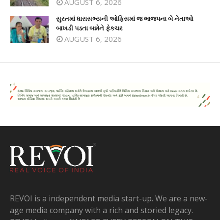
AUGUST 6, 2026
સુરતમાં ધારાસભ્યની ઓફિસમાં જ ભાજપના બે નેતાઓ
બાખડી પડતા બન્નેને ફેકચર
AUGUST 6, 2026
REVOI is a independent media start-up. We are a new-
age media company with a rich and storied legacy.