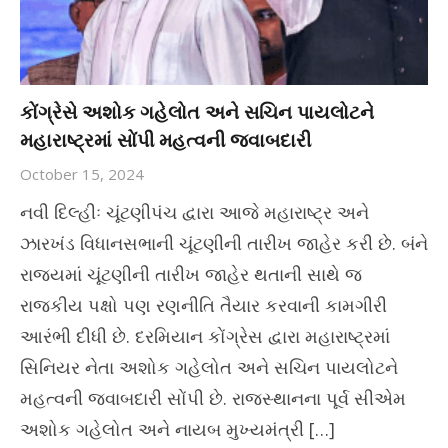
કોંગ્રેસે અશોક ગહેલોત અને સચિન પાયલોટને
મહારાષ્ટ્રમાં સોંપી મહત્વની જવાબદારી
October 15, 2024
નવી દિલ્હીઃ ચૂંટણીપંચ દ્વારા આજે મહારાષ્ટ્ર અને
ઝારખંડ વિધાનસભાની ચૂંટણીની તારીખ જાહેર કરી છે. બંને
રાજ્યમાં ચૂંટણીની તારીખ જાહેર થતાની સાથે જ
રાજકીય પક્ષો પણ રણનીતિ તૈયાર કરવાની કામગીરી
આરંભી દીધી છે. દરમિયાન કોંગ્રેસ દ્વારા મહારાષ્ટ્રમાં
સિનિયર નેતા અશોક ગહેલોત અને સચિન પાયલોટને
મહત્વની જવાબદારી સોંપી છે. રાજસ્થાનના પૂર્વ સીએમ
અશોક ગહેલોત અને નાયબ મુખ્યમંત્રી […]