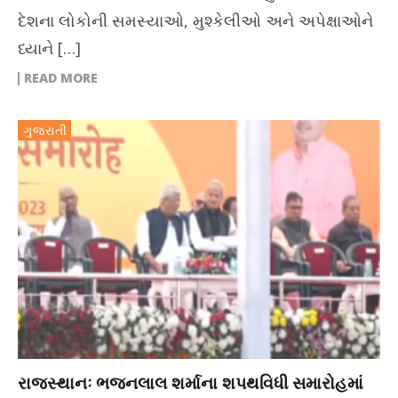
દેશના લોકોની સમસ્યાઓ, મુશ્કેલીઓ અને અપેક્ષાઓને
ધ્યાને […]
READ MORE
ગુજરાતી
રાજસ્થાનઃ ભજનલાલ શર્માના શપથવિધી સમારોહમાં