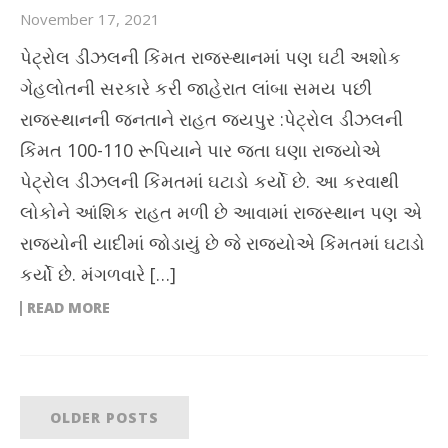
November 17, 2021
પેટ્રોલ ડીઝલની કિંમત રાજસ્થાનમાં પણ ઘટી અશોક
ગેહલોતની સરકારે કરી જાહેરાત લાંબા સમય પછી
રાજસ્થાનની જનતાને રાહત જયપુર :પેટ્રોલ ડીઝલની
કિંમત 100-110 રૂપિયાને પાર જતા ઘણા રાજ્યોએ
પેટ્રોલ ડીઝલની કિંમતમાં ઘટાડો કર્યો છે. આ કરવાથી
લોકોને આંશિક રાહત મળી છે આવામાં રાજસ્થાન પણ એ
રાજ્યોની યાદીમાં જોડાયું છે જે રાજ્યોએ કિંમતમાં ઘટાડો
કર્યો છે. મંગળવારે […]
READ MORE
OLDER POSTS