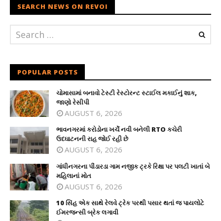
SEARCH NEWS ON REVOI
POPULAR POSTS
ચોમાસામાં બનાવો ટેસ્ટી રેસ્ટોરન્ટ સ્ટાઈલ મકાઈનું શાક,
જાણો રેસીપી
AUGUST 6, 2026
ભાવનગરમાં કરોડોના ખર્ચે નવી બનેલી RTO કચેરી
ઉદઘાટનની રાહ જોઈ રહી છે
AUGUST 6, 2026
ગાંધીનગરના પીંડારડા ગામ નજીક ટ્રકે રિક્ષા પર પલટી ખાતાં બે
મહિલાનાં મોત
AUGUST 6, 2026
10 સિંહ એક સાથે રેલવે ટ્રેક પરથી પસાર થતાં જ પાયલોટે
ઈમરજન્સી બ્રેક લગાવી