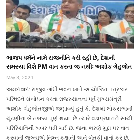
ભાજપ ધર્મને નામે રાજનીતિ કરી રહી છે, દેશની
સમસ્યા વિશે PM વાત કરતા જ નથીઃ અશોક ગેહલોત
May 3, 2024
અમદાવાદઃ રાજીવ ગાંધી ભવન ખાતે આયોજિત પત્રકાર
પરિષદને સંબોધન કરતા રાજસ્થાનના પૂર્વ મુખ્યમંત્રી
અશોક ગેહલોતજીએ જણાવ્યું હતું કે, દેશમાં લોકસભાની
ચૂંટણીના બે તબક્કા પૂર્ણ થયા છે ત્યારે વડાપ્રધાનને સાચી
પરિસ્થિતિની ખબર પડી ગઈ છે. જેના કારણે મુદ્દા પર વાત
કરવાની જગ્યાએ નિમ્ન કક્ષાની અને બેતુકી વાતો કરે છે.