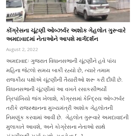
કોંગ્રેસના ચૂંટણી ઓબ્ઝર્વર અશોક ગેહલોત ગુરૂવારે
અમદાવાદમાં નેતાઓને આપશે માર્ગદર્શન
August 2, 2022
અમદાવાદઃ ગુજરાત વિધાનસભાની ચૂંટણીને હવે પાંચ
મહિના જેટલો સમય બાકી રહ્યો છે, ત્યારે તમામ
રાજકીય પક્ષોએ ચૂંટણીની તૈયારીઓ શરૂ કરી દીધી છે.
વિધાનસભાની ચૂંટણીમાં આ વખતે રસાકસીભર્યો
ત્રિપાંખિયો જંગ ખેલાશે, કોંગ્રસમાં કેન્દ્રિય ઓબ્ઝર્વર
તરીકે રાજસ્થાનના મુખ્યમંત્રી અશોક ગેહલોતની
નિમણૂંક કરવામાં આવી છે. ગેહલોત ગુરૂવારે અમદાવાદની
મુલાકાતે આવશે, અને કોગ્રેસના નેતાઓ સાથે