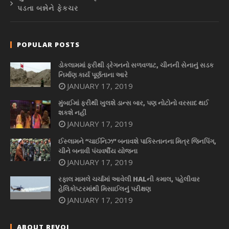
પડતા બન્નેને ફેકચર
POPULAR POSTS
ડોકલામમાં ફરીથી ડ્રેગનનો સળવળાટ, ચીનની સેનાનું સડક
નિર્માણ કાર્ય પૂર્ણતાના આરે
JANUARY 17, 2019
મુંબઈમાં ફરીથી ખુલશે ડાન્સ બાર, પણ નોટોનો વરસાદ થઈ
શકશે નહીં
JANUARY 17, 2019
ઈસ્લામને “ચાઈનિઝ” બનાવશે પાકિસ્તાનના મિત્ર જિનપિંગ,
ચીને બનાવી પંચવર્ષીય યોજના
JANUARY 17, 2019
રફાલ મામલે ચર્ચામાં આવેલી HALની કમાલ, પહેલીવાર
હેલિકોપ્ટરમાંથી મિસાઈલનું પરીક્ષણ
JANUARY 17, 2019
ABOUT REVOI