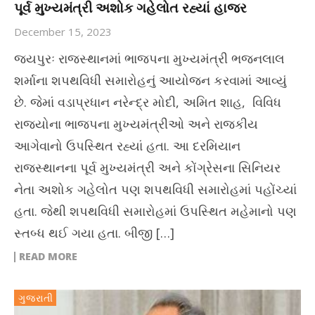
પૂર્વ મુખ્યમંત્રી અશોક ગહેલોત રહ્યાં હાજર
December 15, 2023
જયપુરઃ રાજસ્થાનમાં ભાજપના મુખ્યમંત્રી ભજનલાલ
શર્માના શપથવિધી સમારોહનું આયોજન કરવામાં આવ્યું
છે. જેમાં વડાપ્રધાન નરેન્દ્ર મોદી, અમિત શાહ, વિવિધ
રાજ્યોના ભાજપના મુખ્યમંત્રીઓ અને રાજકીય
આગેવાનો ઉપસ્થિત રહ્યાં હતા. આ દરમિયાન
રાજસ્થાનના પૂર્વ મુખ્યમંત્રી અને કોંગ્રેસના સિનિયર
નેતા અશોક ગહેલોત પણ શપથવિધી સમારોહમાં પહોંચ્યાં
હતા. જેથી શપથવિધી સમારોહમાં ઉપસ્થિત મહેમાનો પણ
સ્તબ્ધ થઈ ગયા હતા. બીજી […]
READ MORE
ગુજરાતી