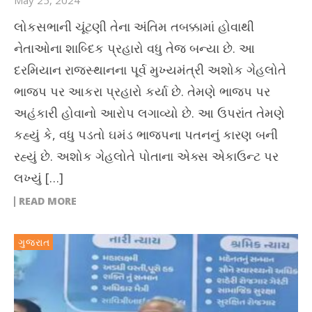
May 25, 2024
લોકસભાની ચૂંટણી તેના અંતિમ તબક્કામાં હોવાથી
નેતાઓના શાબ્દિક પ્રહારો વધુ તેજ બન્યા છે. આ
દરમિયાન રાજસ્થાનના પૂર્વ મુખ્યમંત્રી અશોક ગેહલોતે
ભાજપ પર આકરા પ્રહારો કર્યા છે. તેમણે ભાજપ પર
અહંકારી હોવાનો આરોપ લગાવ્યો છે. આ ઉપરાંત તેમણે
કહ્યું કે, વધુ પડતો ઘમંડ ભાજપના પતનનું કારણ બની
રહ્યું છે. અશોક ગેહલોતે પોતાના એક્સ એકાઉન્ટ પર
લખ્યું […]
READ MORE
ગુજરાત