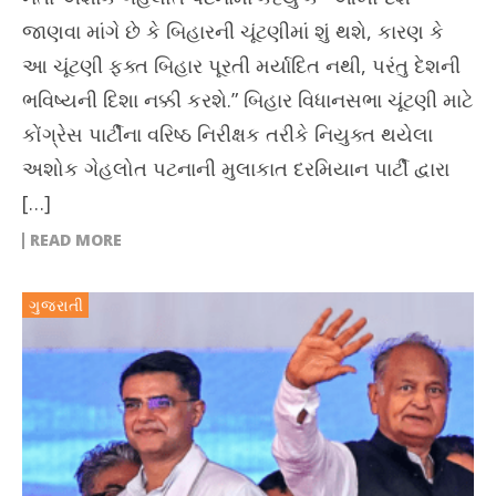
જાણવા માંગે છે કે બિહારની ચૂંટણીમાં શું થશે, કારણ કે
આ ચૂંટણી ફક્ત બિહાર પૂરતી મર્યાદિત નથી, પરંતુ દેશની
ભવિષ્યની દિશા નક્કી કરશે.” બિહાર વિધાનસભા ચૂંટણી માટે
કોંગ્રેસ પાર્ટીના વરિષ્ઠ નિરીક્ષક તરીકે નિયુક્ત થયેલા
અશોક ગેહલોત પટનાની મુલાકાત દરમિયાન પાર્ટી દ્વારા
[…]
READ MORE
ગુજરાતી