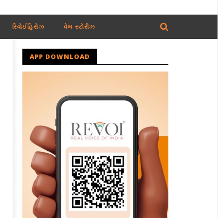
રિવોઈહિરોઝ
વેબ સ્ટોરીઝ
APP DOWNLOAD