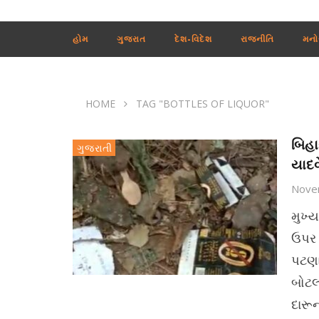
હોમ
ગુજરાત
દેશ-વિદેશ
રાજનીતિ
મનો
HOME
TAG "BOTTLES OF LIQUOR"
બિહા
ગુજરાતી
યાદવ
Nove
મુખ્
ઉપર 
પટણા
બોટલ
દારૂ