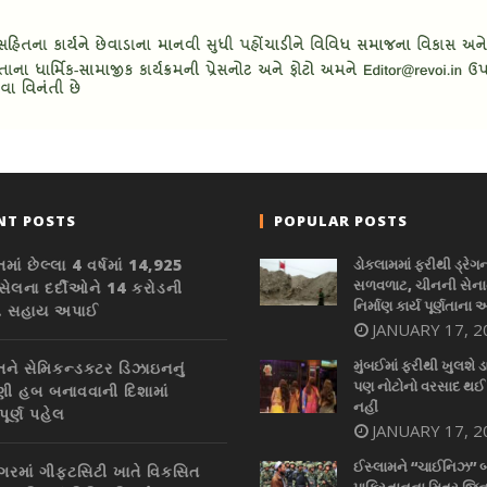
NT POSTS
POPULAR POSTS
માં છેલ્લા 4 વર્ષમાં 14,925
ડોકલામમાં ફરીથી ડ્રેગ
સળવળાટ, ચીનની સેનાન
ેલના દર્દીઓને 14 કરોડની
નિર્માણ કાર્ય પૂર્ણતાના 
ી સહાય અપાઈ
JANUARY 17, 2
મુંબઈમાં ફરીથી ખુલશે ડ
તને સેમિકન્ડક્ટર ડિઝાઇનનું
પણ નોટોનો વરસાદ થઈ
ી હબ બનાવવાની દિશામાં
નહીં
ૂર્ણ પહેલ
JANUARY 17, 2
ઈસ્લામને “ચાઈનિઝ” 
નગરમાં ગીફ્ટસિટી ખાતે વિકસિત