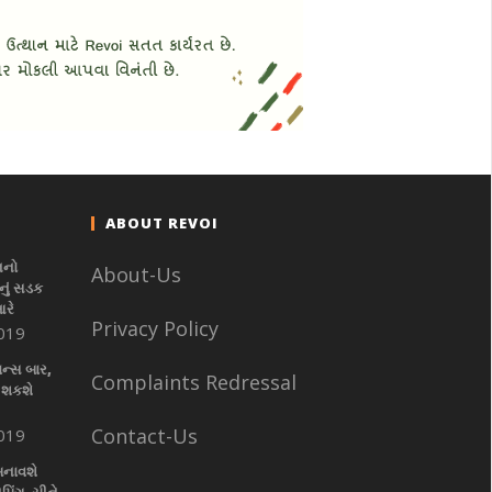
ABOUT REVOI
નનો
About-Us
ું સડક
આરે
Privacy Policy
019
ાન્સ બાર,
Complaints Redressal
 શકશે
Contact-Us
019
બનાવશે