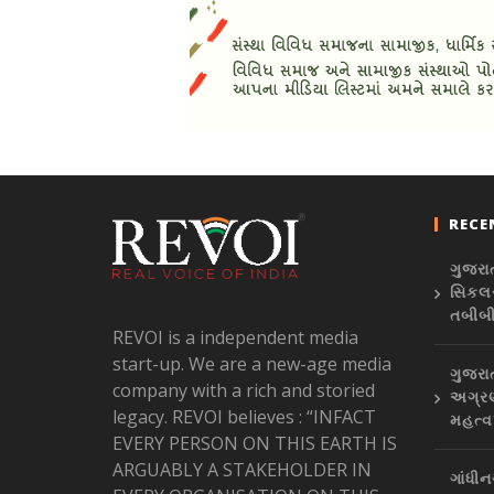
RECE
ગુજરાત
સિકલસ
તબીબ
REVOI is a independent media
start-up. We are a new-age media
ગુજરા
company with a rich and storied
અગ્રણ
legacy. REVOI believes : “INFACT
મહત્વપ
EVERY PERSON ON THIS EARTH IS
ARGUABLY A STAKEHOLDER IN
ગાંધી