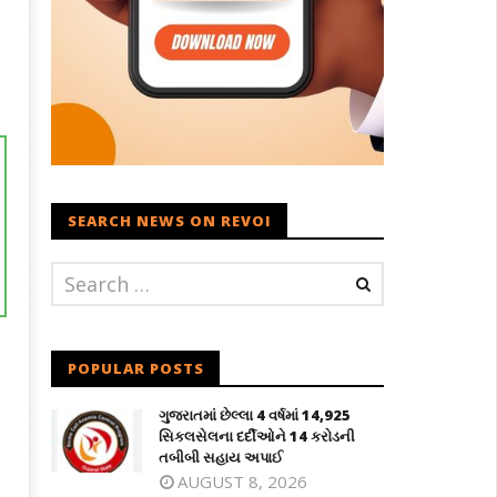
SEARCH NEWS ON REVOI
POPULAR POSTS
ગુજરાતમાં છેલ્લા 4 વર્ષમાં 14,925
સિકલસેલના દર્દીઓને 14 કરોડની
તબીબી સહાય અપાઈ
AUGUST 8, 2026