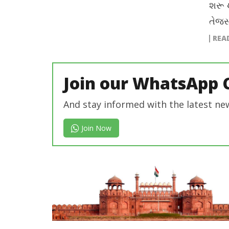
શરૂ 
તેજસ
REA
Join our WhatsApp 
And stay informed with the latest ne
Join Now