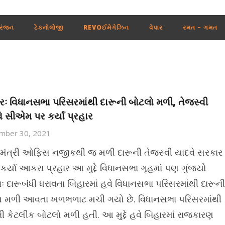
રંજન
ટેકનોલોજી
REVOઈમેગેઝિન
વેપાર
રમત – ગમત
રઃ વિધાનસભા પરિસરમાંથી દારૂની બોટલો મળી, તેજસ્વી
ે સીએમ પર કર્યાં પ્રહાર
mber 30, 2021
યમંત્રી ઓફિસ નજીકથી જ મળી દારૂની તેજસ્વી યાદવે સરકાર
કર્યા આકરા પ્રહાર આ મુદ્દે વિધાનસભા ગૃહમાં પણ ગુંજ્યો
ઃ દારૂબંધી ધરાવતા બિહારમાં હવે વિધાનસભા પરિસરમાંથી દારૂની
 મળી આવતા ખળભળાટ મચી ગયો છે. વિધાનસભા પરિસરમાંથી
ની કેટલીક બોટલો મળી હતી. આ મુદ્દે હવે બિહારમાં રાજકારણ