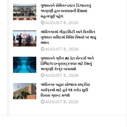
ગુજરાતને સેમિકન્ડક્ટર ડિઝાઇનનું
અગ્રણી હબ બનાવવાની દિશામાં
મહત્વપૂર્ણ પહેલ
AUGUST 8, 2026
ગાંધીનગરમાં ગીફ્ટસિટી ખાતે વિકસિત
ગુજરાત સમિટમાં વિવિધ વિષયો પર થયુ
મંથન
AUGUST 8, 2026
ગુજરાતને ગ્રીન AI ડેટા સેન્ટર્સ અને
ડિજિટલ ઇન્ફ્રાસ્ટ્રક્ચર માટે દેશનું
અગ્રણી કેન્દ્ર બનાવાશે
AUGUST 8, 2026
ગાંધીનગર બહાર યોજાતા રાષ્ટ્રીય
કાર્યક્રમો માટે હવે 15 કરોડ સુધી
વિકાસ ગ્રાન્ટ મળશે
AUGUST 8, 2026