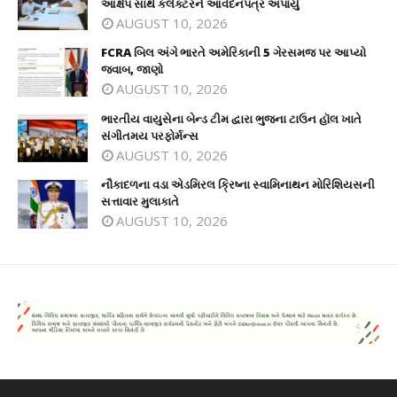
આક્ષેપ સાથે કલેક્ટરને આવેદનપત્ર અપાયું
AUGUST 10, 2026
FCRA બિલ અંગે ભારતે અમેરિકાની 5 ગેરસમજ પર આપ્યો
જવાબ, જાણો
AUGUST 10, 2026
ભારતીય વાયુસેના બેન્ડ ટીમ દ્વારા ભુજના ટાઉન હૉલ ખાતે
સંગીતમય પરફોર્મન્સ
AUGUST 10, 2026
નૌકાદળના વડા એડમિરલ ક્રિષ્ના સ્વામિનાથન મોરિશિયસની
સત્તાવાર મુલાકાતે
AUGUST 10, 2026