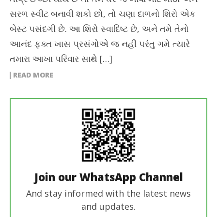
સરળ સ્વીટ બનાવી શકો છો, તો ચણા દાળનો શિરો એક
બેસ્ટ પસંદગી છે. આ શિરો સ્વાદિષ્ટ છે, અને તમે તેનો
આનંદ ફક્ત ખાસ પ્રસંગોએ જ નહીં પરંતુ ગમે ત્યારે
તમારા આખા પરિવાર સાથે […]
READ MORE
Join our WhatsApp Channel
And stay informed with the latest news
and updates.