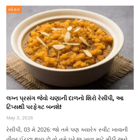
ખોરાક
લગ્ન પ્રસંગ જેવો ચણાની દાળનો શિરો રેસીપી, આ
ટિપ્સથી પરફેક્ટ બનશે!
May 3, 2026
રેસીપી, 03 મે 2026: જો તમે પણ ક્યારેક સ્વીટ ખાવાની
તીવ્ર ઈચ્છા થાય છે તો તમે ઘરે જ ખાવા માટે મીઠી અને