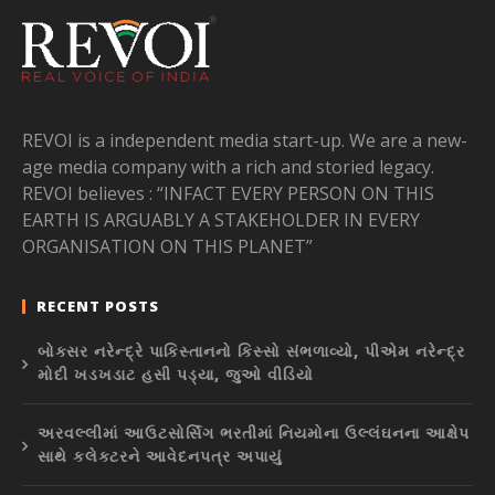
REVOI is a independent media start-up. We are a new-
age media company with a rich and storied legacy.
REVOI believes : “INFACT EVERY PERSON ON THIS
EARTH IS ARGUABLY A STAKEHOLDER IN EVERY
ORGANISATION ON THIS PLANET”
RECENT POSTS
બોક્સર નરેન્દ્રે પાકિસ્તાનનો કિસ્સો સંભળાવ્યો, પીએમ નરેન્દ્ર
મોદી ખડખડાટ હસી પડ્યા, જુઓ વીડિયો
અરવલ્લીમાં આઉટસોર્સિંગ ભરતીમાં નિયમોના ઉલ્લંઘનના આક્ષેપ
સાથે કલેક્ટરને આવેદનપત્ર અપાયું