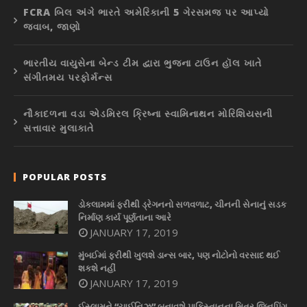
FCRA બિલ અંગે ભારતે અમેરિકાની 5 ગેરસમજ પર આપ્યો
જવાબ, જાણો
ભારતીય વાયુસેના બેન્ડ ટીમ દ્વારા ભુજના ટાઉન હૉલ ખાતે
સંગીતમય પરફોર્મન્સ
નૌકાદળના વડા એડમિરલ ક્રિષ્ના સ્વામિનાથન મોરિશિયસની
સત્તાવાર મુલાકાતે
POPULAR POSTS
ડોકલામમાં ફરીથી ડ્રેગનનો સળવળાટ, ચીનની સેનાનું સડક
નિર્માણ કાર્ય પૂર્ણતાના આરે
JANUARY 17, 2019
મુંબઈમાં ફરીથી ખુલશે ડાન્સ બાર, પણ નોટોનો વરસાદ થઈ
શકશે નહીં
JANUARY 17, 2019
ઈસ્લામને “ચાઈનિઝ” બનાવશે પાકિસ્તાનના મિત્ર જિનપિંગ,