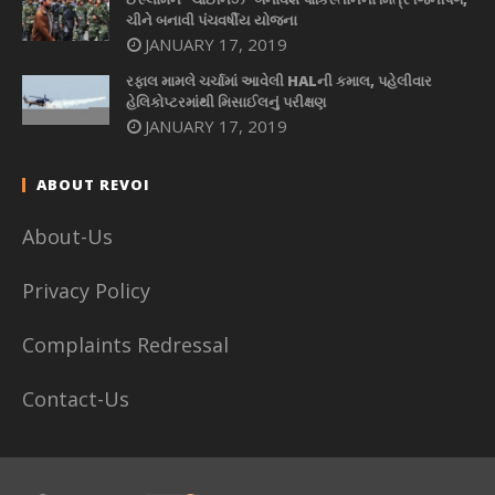
ચીને બનાવી પંચવર્ષીય યોજના
JANUARY 17, 2019
રફાલ મામલે ચર્ચામાં આવેલી HALની કમાલ, પહેલીવાર
હેલિકોપ્ટરમાંથી મિસાઈલનું પરીક્ષણ
JANUARY 17, 2019
ABOUT REVOI
About-Us
Privacy Policy
Complaints Redressal
Contact-Us