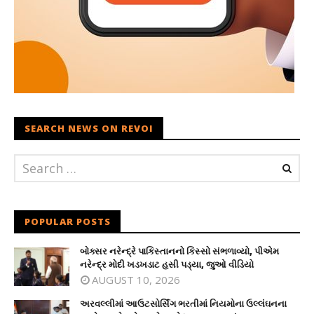
SEARCH NEWS ON REVOI
POPULAR POSTS
બોક્સર નરેન્દ્રે પાકિસ્તાનનો કિસ્સો સંભળાવ્યો, પીએમ
નરેન્દ્ર મોદી ખડખડાટ હસી પડ્યા, જુઓ વીડિયો
AUGUST 10, 2026
અરવલ્લીમાં આઉટસોર્સિંગ ભરતીમાં નિયમોના ઉલ્લંઘનના