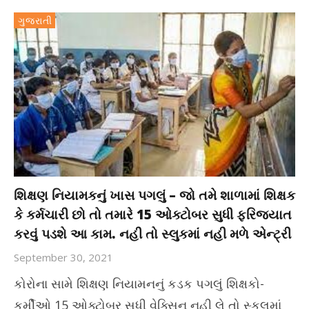
ગુજરાતી
શિક્ષણ નિયામકનું ખાસ પગલું – જો તમે શાળામાં શિક્ષક
કે કર્મચારી છો તો તમારે 15 ઓક્ટોબર સુધી ફરિજયાત
કરવું પડશે આ કામ. નહી તો સ્લુકમાં નહી મળે એન્ટ્રી
September 30, 2021
કોરોના સામે શિક્ષણ નિયામનનું કડક પગલું શિક્ષકો-
કર્મીઓ 15 ઓક્ટોબર સુધી વેક્સિન નહી લે તો સ્કુલમાં