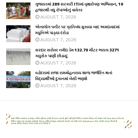
ગુજરાતમાં 289 સરકારી ITIમાં વૃક્ષારોપણ અભિયાન, 10
હજારથી વધુ રોપાઓનું વાવેતર
AUGUST 7, 2026
એનાલોગ પનીર પર પ્રતિબંધ મુકાયા બાદ અમદાવાદમાં
મ્યુનિએ પાડ્યા દરોડા
AUGUST 7, 2026
સરદાર સરોવર નર્મદા ડેમ 132.70 મીટર ભરાતા 3271
ક્યુસેક પાણી છોડાયું
AUGUST 7, 2026
વડોદરામાં રાજા રામમોહનરાય શાળા જર્જરિત થતાં
વિદ્યાર્થીઓ દુકાનમાં બેસી ભણશે
AUGUST 7, 2026