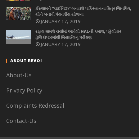
ઈસ્લામને “ચાઈનિઝ” બનાવશે પાકિસ્તાનના મિત્ર જિનપિંગ,
ચીને બનાવી પંચવર્ષીય યોજના
JANUARY 17, 2019
રફાલ મામલે ચર્ચામાં આવેલી HALની કમાલ, પહેલીવાર
હેલિકોપ્ટરમાંથી મિસાઈલનું પરીક્ષણ
JANUARY 17, 2019
ABOUT REVOI
About-Us
Privacy Policy
Complaints Redressal
Contact-Us