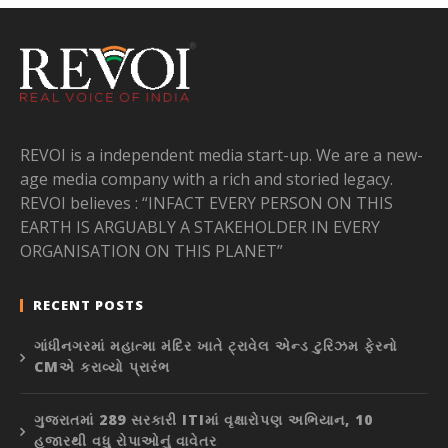
REVOI is a independent media start-up. We are a new-
age media company with a rich and storied legacy.
REVOI believes : “INFACT EVERY PERSON ON THIS
EARTH IS ARGUABLY A STAKEHOLDER IN EVERY
ORGANISATION ON THIS PLANET”
RECENT POSTS
ગાંધીનગરમાં મહાત્મા મંદિર ખાતે ટ્રાવેલ એન્ડ ટુરિઝમ ફેરનો
CMએ કરાવ્યો પ્રારંભ
ગુજરાતમાં 289 સરકારી ITIમાં વૃક્ષારોપણ અભિયાન, 10
હજારથી વધુ રોપાઓનું વાવેતર