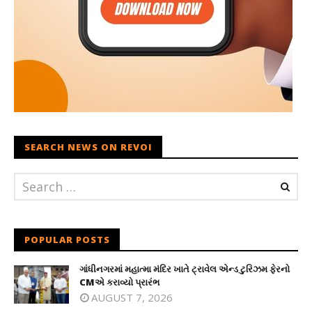
SEARCH NEWS ON REVOI
POPULAR POSTS
ગાંધીનગરમાં મહાત્મા મંદિર ખાતે ટ્રાવેલ એન્ડ ટુરિઝમ ફેરનો
CMએ કરાવ્યો પ્રારંભ
AUGUST 7, 2026