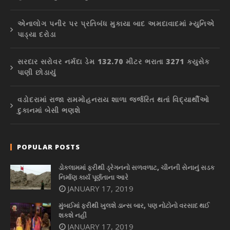
એનાલોગ પનીર પર પ્રતિબંધ મુકાયા બાદ અમદાવાદમાં મ્યુનિએ
પાડ્યા દરોડા
સરદાર સરોવર નર્મદા ડેમ 132.70 મીટર ભરાતા 3271 ક્યુસેક
પાણી છોડાયું
વડોદરામાં રાજા રામમોહનરાય શાળા જર્જરિત થતાં વિદ્યાર્થીઓ
દુકાનમાં બેસી ભણશે
POPULAR POSTS
ડોકલામમાં ફરીથી ડ્રેગનનો સળવળાટ, ચીનની સેનાનું સડક
નિર્માણ કાર્ય પૂર્ણતાના આરે
JANUARY 17, 2019
મુંબઈમાં ફરીથી ખુલશે ડાન્સ બાર, પણ નોટોનો વરસાદ થઈ
શકશે નહીં
JANUARY 17, 2019