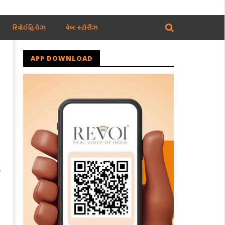
રિવોઈહિરોઝ
વેબ સ્ટોરીઝ
APP DOWNLOAD
ી