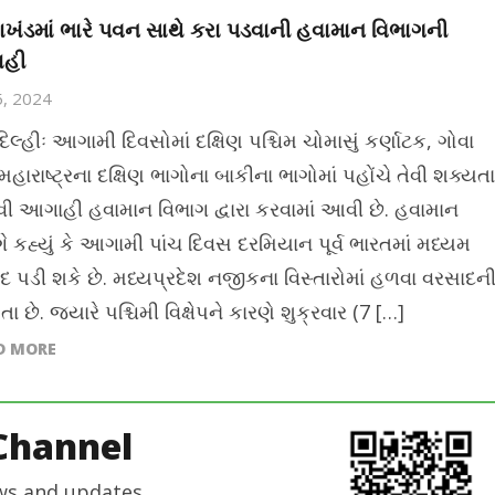
રાખંડમાં ભારે પવન સાથે કરા પડવાની હવામાન વિભાગની
હી
5, 2024
િલ્હીઃ આગામી દિવસોમાં દક્ષિણ પશ્ચિમ ચોમાસું કર્ણાટક, ગોવા
હારાષ્ટ્રના દક્ષિણ ભાગોના બાકીના ભાગોમાં પહોંચે તેવી શક્યતા
તેવી આગાહી હવામાન વિભાગ દ્વારા કરવામાં આવી છે. હવામાન
ે કહ્યું કે આગામી પાંચ દિવસ દરમિયાન પૂર્વ ભારતમાં મધ્યમ
દ પડી શકે છે. મધ્યપ્રદેશ નજીકના વિસ્તારોમાં હળવા વરસાદન
ા છે. જ્યારે પશ્ચિમી વિક્ષેપને કારણે શુક્રવાર (7 […]
D MORE
Channel
ws and updates.