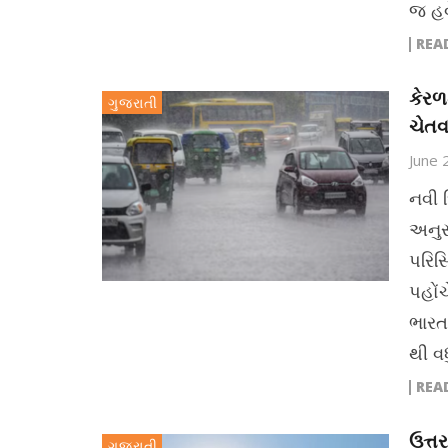
જ હવ
REA
કેરળ
ગુજરાતી
ચેત
June 
નવી 
અનુસ
પરિસ્
પહોં
ભારત
થી વ
REA
ઉત્ત
ગુજરાતી