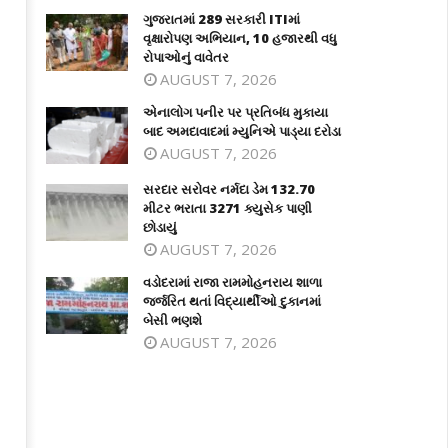
ગુજરાતમાં 289 સરકારી ITIમાં
વૃક્ષારોપણ અભિયાન, 10 હજારથી વધુ
રોપાઓનું વાવેતર
AUGUST 7, 2026
એનાલોગ પનીર પર પ્રતિબંધ મુકાયા
બાદ અમદાવાદમાં મ્યુનિએ પાડ્યા દરોડા
AUGUST 7, 2026
સરદાર સરોવર નર્મદા ડેમ 132.70
મીટર ભરાતા 3271 ક્યુસેક પાણી
છોડાયું
AUGUST 7, 2026
વડોદરામાં રાજા રામમોહનરાય શાળા
જર્જરિત થતાં વિદ્યાર્થીઓ દુકાનમાં
બેસી ભણશે
AUGUST 7, 2026