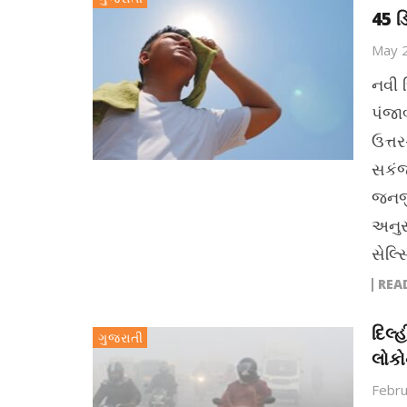
45 ડિ
May 
નવી દ
પંજા
ઉત્ત
સકંજ
જનજી
અનુસ
સેલ્
REA
દિલ્
ગુજરાતી
લોકો
Febru