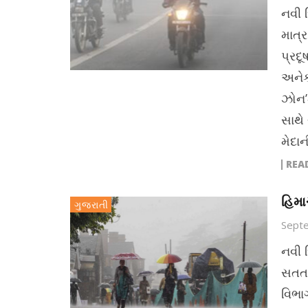
નવી 
માત્
પ્રદ
અનેક 
ઝોન’મ
સાથે 
મેદાન
REA
હિમા
ગુજરાતી
Sept
નવી 
સતત 
વિભા