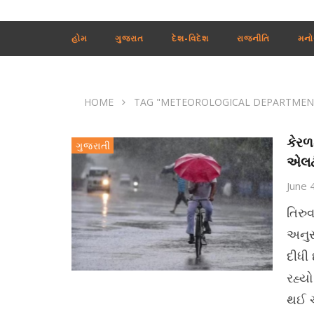
હોમ
ગુજરાત
દેશ-વિદેશ
રાજનીતિ
મનો
HOME
TAG "METEOROLOGICAL DEPARTMEN
કેરળ
ગુજરાતી
એલર્
June 
તિરુ
અનુસ
દીધી
રહ્યો
થઈ ચ