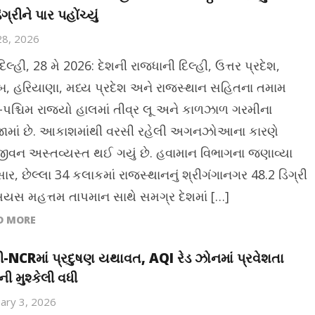
ગ્રીને પાર પહોંચ્યું
28, 2026
િલ્હી, 28 મે 2026: દેશની રાજધાની દિલ્હી, ઉત્તર પ્રદેશ,
બ, હરિયાણા, મધ્ય પ્રદેશ અને રાજસ્થાન સહિતના તમામ
ર-પશ્ચિમ રાજ્યો હાલમાં તીવ્ર લૂ અને કાળઝાળ ગરમીના
ામાં છે. આકાશમાંથી વરસી રહેલી અગનઝોઆના કારણે
વન અસ્તવ્યસ્ત થઈ ગયું છે. હવામાન વિભાગના જણાવ્યા
ાર, છેલ્લા 34 કલાકમાં રાજસ્થાનનું શ્રીગંગાનગર 48.2 ડિગ્રી
સિયસ મહત્તમ તાપમાન સાથે સમગ્ર દેશમાં […]
D MORE
હી-NCRમાં પ્રદુષણ યથાવત, AQI રેડ ઝોનમાં પ્રવેશતા
ની મુશ્કેલી વધી
ary 3, 2026