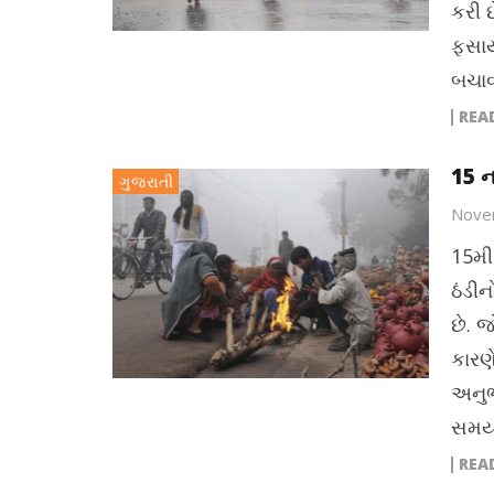
કરી છ
ફસાયે
બચાવ
REA
15 ન
ગુજરાતી
Nove
15મી 
ઠંડીન
છે. 
કારણે
અનુભ
સમયમ
REA