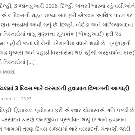
દિલ્હી, 3 જાન્યુઆરી 2026: દિલ્હી-એનસીઆરના રહેવાસીઓને
ર એક દિવસની રાહત મળ્યા બાદ ફરી એકવાર આર્થિક પાટનગર
ૂષણના ભરડામાં આવી ગયું છે. દિલ્હી, નોઈડા અને ગાઝિયાબાદના
વિસ્તારોમાં વાયુ ગુણવત્તા સૂચકાંક (એક્યુઆઈ) ફરી ‘રેડ
ાં પહોંચી જતાં લોકોની પરેશાનીમાં વધારો થયો છે. પ્રદૂષણની
ગાઢ ધુમ્મસ અને પહાડી વિસ્તારોમાં થઈ રહેલી બરફવર્ષાના કારણ
ી વિસ્તારોમાં […]
D MORE
ચલમાં 3 દિવસ ભારે વરસાદની હવામાન વિભાગની આગાહી
ember 11, 2025
દિલ્હીઃ હિમાચલ પ્રદેશમાં ફરી એકવાર ચોમાસાએ ગતિ પકડી છે
વરસાદને કારણે જનજીવન પ્રભાવિત થયું છે અને હવામાન
ગે આગામી ત્રણ દિવસ રાજ્યમાં ભારે વરસાદની ચેતવણી જારી