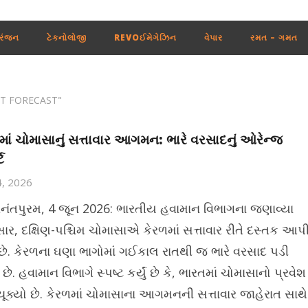
રંજન
ટેકનોલોજી
REVOઈમેગેઝિન
વેપાર
રમત – ગમત
T FORECAST"
માં ચોમાસાનું સત્તાવાર આગમન: ભારે વરસાદનું ઓરેન્જ
ટ
4, 2026
વનંતપુરમ, 4 જૂન 2026: ભારતીય હવામાન વિભાગના જણાવ્યા
ાર, દક્ષિણ-પશ્ચિમ ચોમાસાએ કેરળમાં સત્તાવાર રીતે દસ્તક આપ
 છે. કેરળના ઘણા ભાગોમાં ગઈકાલ રાતથી જ ભારે વરસાદ પડી
 છે. હવામાન વિભાગે સ્પષ્ટ કર્યું છે કે, ભારતમાં ચોમાસાનો પ્રવેશ
ૂક્યો છે. કેરળમાં ચોમાસાના આગમનની સત્તાવાર જાહેરાત સાથે