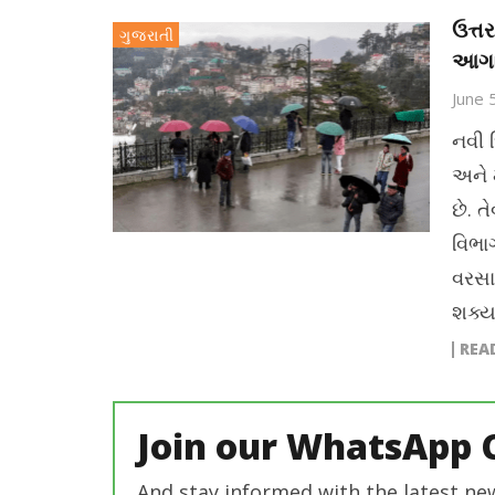
ઉત્ત
ગુજરાતી
આગા
June 
નવી દ
અને મ
છે. 
વિભાગ
વરસા
શક્યત
REA
Join our WhatsApp 
And stay informed with the latest ne