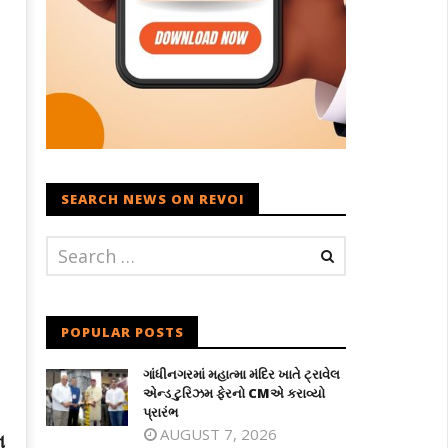
SEARCH NEWS ON REVOI
ણ
POPULAR POSTS
ગાંધીનગરમાં મહાત્મા મંદિર ખાતે ટ્રાવેલ
એન્ડ ટુરિઝમ ફેરનો CMએ કરાવ્યો
પ્રારંભ
AUGUST 7, 2026
ન