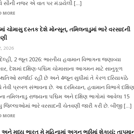
ે સૌની નજર એ વાત પર મંડાયેલી […]
D MORE
માં ચોમાસુ દસ્તક દેશે મોન્સૂન, તમિલનાડુમાં ભારે વરસાદની
વણી
2, 2026
દિલ્હી, 2 જૂન 2026: ભારતીય હવામાન વિભાગના જણાવ્યા
ાર, દેશમાં દક્ષિણ-પશ્ચિમ ચોમાસાના આગમન માટે સાનુકૂળ
થિતિઓ સર્જાઈ રહી છે અને 4જૂન સુધીમાં તે કેરળ દરિયાકાંઠે
ચે તેવી પ્રબળ સંભાવના છે. આ દરમિયાન, હવામાન વિભાગે દક્ષિ
ના તમિલનાડુ રાજ્યના પશ્ચિમ અને દક્ષિણ ભાગોમાં આવેલા 15
ધુ જિલ્લાઓમાં ભારે વરસાદની ચેતવણી જારી કરી છે. બીજી […]
D MORE
ર અને મધ્ય ભારત મે મહિનામાં અગન ભઠ્ઠીમાં શેકાયું: તાપમા