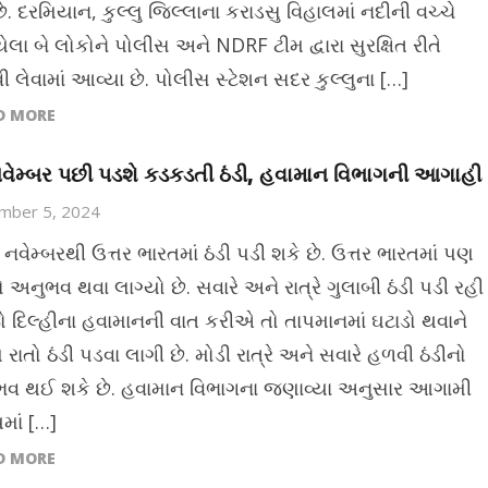
ે. દરમિયાન, કુલ્લુ જિલ્લાના કરાડસુ વિહાલમાં નદીની વચ્ચે
લા બે લોકોને પોલીસ અને NDRF ટીમ દ્વારા સુરક્ષિત રીતે
ી લેવામાં આવ્યા છે. પોલીસ સ્ટેશન સદર કુલ્લુના […]
D MORE
વેમ્બર પછી પડશે કડકડતી ઠંડી, હવામાન વિભાગની આગાહી
mber 5, 2024
નવેમ્બરથી ઉત્તર ભારતમાં ઠંડી પડી શકે છે. ઉત્તર ભારતમાં પણ
ો અનુભવ થવા લાગ્યો છે. સવારે અને રાત્રે ગુલાબી ઠંડી પડી રહી
જો દિલ્હીના હવામાનની વાત કરીએ તો તાપમાનમાં ઘટાડો થવાને
 રાતો ઠંડી પડવા લાગી છે. મોડી રાત્રે અને સવારે હળવી ઠંડીનો
વ થઈ શકે છે. હવામાન વિભાગના જણાવ્યા અનુસાર આગામી
ાં […]
D MORE