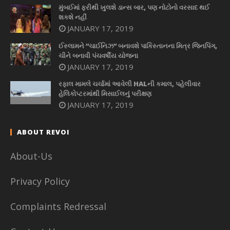
મુંબઈમાં ફરીથી ખુલશે ડાન્સ બાર, પણ નોટોનો વરસાદ થઈ
શકશે નહીં
JANUARY 17, 2019
ઈસ્લામને “ચાઈનિઝ” બનાવશે પાકિસ્તાનના મિત્ર જિનપિંગ,
ચીને બનાવી પંચવર્ષીય યોજના
JANUARY 17, 2019
રફાલ મામલે ચર્ચામાં આવેલી HALની કમાલ, પહેલીવાર
હેલિકોપ્ટરમાંથી મિસાઈલનું પરીક્ષણ
JANUARY 17, 2019
ABOUT REVOI
About-Us
Privacy Policy
Complaints Redressal