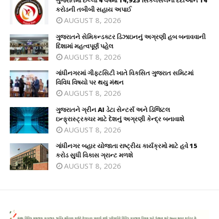
ગુજરાતમાં છેલ્લા 4 વર્ષમાં 14,925 સિકલસેલના દર્દીઓને 14
કરોડની તબીબી સહાય અપાઈ
AUGUST 8, 2026
ગુજરાતને સેમિકન્ડક્ટર ડિઝાઇનનું અગ્રણી હબ બનાવવાની
દિશામાં મહત્વપૂર્ણ પહેલ
AUGUST 8, 2026
ગાંધીનગરમાં ગીફ્ટસિટી ખાતે વિકસિત ગુજરાત સમિટમાં
વિવિધ વિષયો પર થયુ મંથન
AUGUST 8, 2026
ગુજરાતને ગ્રીન AI ડેટા સેન્ટર્સ અને ડિજિટલ
ઇન્ફ્રાસ્ટ્રક્ચર માટે દેશનું અગ્રણી કેન્દ્ર બનાવાશે
AUGUST 8, 2026
ગાંધીનગર બહાર યોજાતા રાષ્ટ્રીય કાર્યક્રમો માટે હવે 15
કરોડ સુધી વિકાસ ગ્રાન્ટ મળશે
AUGUST 8, 2026