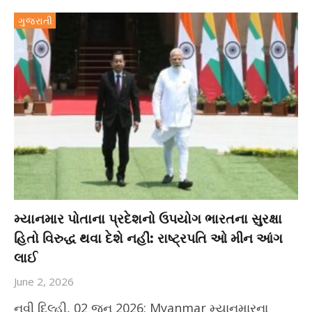
ગુજરાતી
મ્યાનમાર પોતાના પ્રદેશનો ઉપયોગ ભારતના સુરક્ષા
હિતો વિરુદ્ધ થવા દેશે નહીં: રાષ્ટ્રપતિ ઓ મીન આંગ
લાઈ
June 2, 2026
નવી દિલ્હી, 02 જૂન 2026: Myanmar મ્યાનમારના