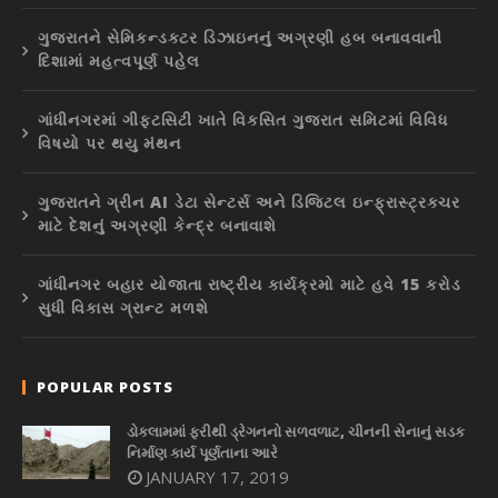
ગુજરાતને સેમિકન્ડક્ટર ડિઝાઇનનું અગ્રણી હબ બનાવવાની
દિશામાં મહત્વપૂર્ણ પહેલ
ગાંધીનગરમાં ગીફ્ટસિટી ખાતે વિકસિત ગુજરાત સમિટમાં વિવિધ
વિષયો પર થયુ મંથન
ગુજરાતને ગ્રીન AI ડેટા સેન્ટર્સ અને ડિજિટલ ઇન્ફ્રાસ્ટ્રક્ચર
માટે દેશનું અગ્રણી કેન્દ્ર બનાવાશે
ગાંધીનગર બહાર યોજાતા રાષ્ટ્રીય કાર્યક્રમો માટે હવે 15 કરોડ
સુધી વિકાસ ગ્રાન્ટ મળશે
POPULAR POSTS
ડોકલામમાં ફરીથી ડ્રેગનનો સળવળાટ, ચીનની સેનાનું સડક
નિર્માણ કાર્ય પૂર્ણતાના આરે
JANUARY 17, 2019