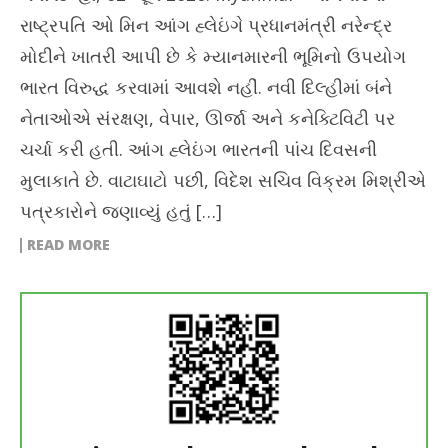
રાષ્ટ્રપતિ ઓ મિન આંગ હ્લેઇંગે પ્રધાનમંત્રી નરેન્દ્ર
મોદીને ખાતરી આપી છે કે મ્યાનમારની ભૂમિનો ઉપયોગ
ભારત વિરુદ્ધ કરવામાં આવશે નહીં. નવી દિલ્હીમાં બંને
નેતાઓએ સંરક્ષણ, વેપાર, ઊર્જા અને કનેક્ટિવિટી પર
ચર્ચા કરી હતી. આંગ હ્લેઇંગ ભારતની પાંચ દિવસની
મુલાકાતે છે. વાટાઘાટો પછી, વિદેશ સચિવ વિક્રમ મિશ્રીએ
પત્રકારોને જણાવ્યું હતું […]
READ MORE