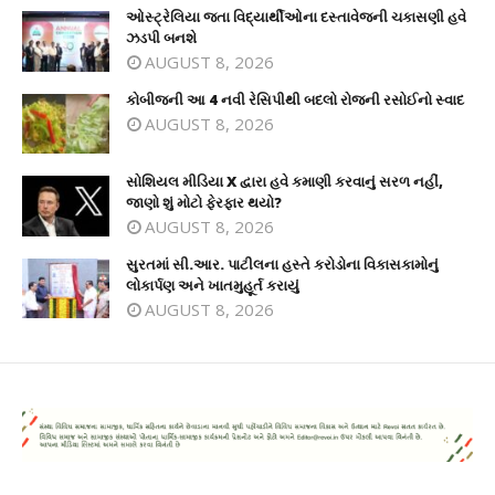
ઓસ્ટ્રેલિયા જતા વિદ્યાર્થીઓના દસ્તાવેજની ચકાસણી હવે
ઝડપી બનશે
AUGUST 8, 2026
કોબીજની આ 4 નવી રેસિપીથી બદલો રોજની રસોઈનો સ્વાદ
AUGUST 8, 2026
સોશિયલ મીડિયા X દ્વારા હવે કમાણી કરવાનું સરળ નહીં,
જાણો શું મોટો ફેરફાર થયો?
AUGUST 8, 2026
સુરતમાં સી.આર. પાટીલના હસ્તે કરોડોના વિકાસકામોનું
લોકાર્પણ અને ખાતમુહૂર્ત કરાયું
AUGUST 8, 2026