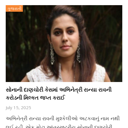
ગુજરાતી
સોનાની દાણચોરી કેસમાં અભિનેત્રી રાન્યા રાવની
કરોડની મિલ્કત જપ્ત કરાઈ
July 15, 2025
અભિનેત્રી રાન્યા રાવની મુશ્કેલીઓ અટકવાનું નામ નથી
લઈ રહી. એક મોટા આંતરરાષ્ટ્રીય સોનાની દાણચોરી