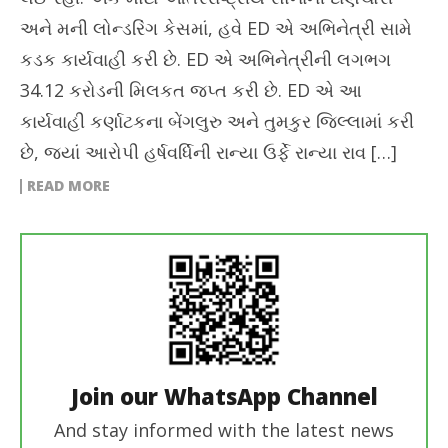
અને મની લોન્ડરિંગ કેસમાં, હવે ED એ અભિનેત્રી સામે
કડક કાર્યવાહી કરી છે. ED એ અભિનેત્રીની લગભગ
34.12 કરોડની મિલકત જપ્ત કરી છે. ED એ આ
કાર્યવાહી કર્ણાટકના બેંગલુરુ અને તુમકુર જિલ્લામાં કરી
છે, જ્યાં આરોપી હર્ષવર્ધિની રાન્યા ઉર્ફે રાન્યા રાવ […]
READ MORE
Join our WhatsApp Channel
And stay informed with the latest news