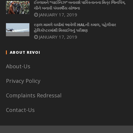
ઈસ્લામને “ચાઈનિઝ” બનાવશે પાકિસ્તાનના મિત્ર જિનપિંગ,
ચીને બનાવી પંચવર્ષીય યોજના
JANUARY 17, 2019
રફાલ મામલે ચર્ચામાં આવેલી HALની કમાલ, પહેલીવાર
હેલિકોપ્ટરમાંથી મિસાઈલનું પરીક્ષણ
JANUARY 17, 2019
ABOUT REVOI
About-Us
Privacy Policy
Complaints Redressal
Contact-Us