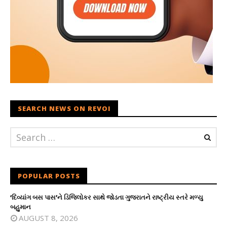
SEARCH NEWS ON REVOI
POPULAR POSTS
‘દિવ્યાંગ બસ પાસ’ને ડિજિલોકર સાથે જોડતા ગુજરાતને રાષ્ટ્રીય સ્તરે મળ્યુ
બહુમાન
AUGUST 8, 2026