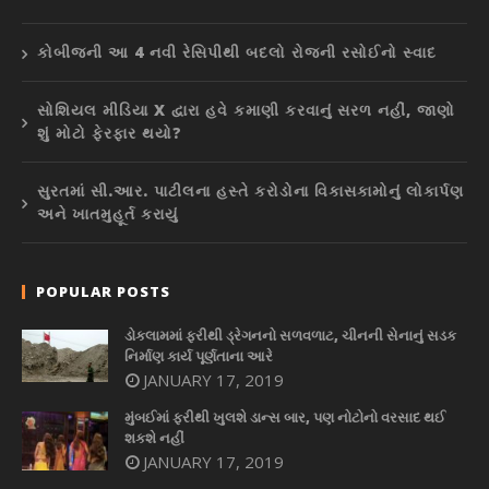
કોબીજની આ 4 નવી રેસિપીથી બદલો રોજની રસોઈનો સ્વાદ
સોશિયલ મીડિયા X દ્વારા હવે કમાણી કરવાનું સરળ નહીં, જાણો
શું મોટો ફેરફાર થયો?
સુરતમાં સી.આર. પાટીલના હસ્તે કરોડોના વિકાસકામોનું લોકાર્પણ
અને ખાતમુહૂર્ત કરાયું
POPULAR POSTS
ડોકલામમાં ફરીથી ડ્રેગનનો સળવળાટ, ચીનની સેનાનું સડક
નિર્માણ કાર્ય પૂર્ણતાના આરે
JANUARY 17, 2019
મુંબઈમાં ફરીથી ખુલશે ડાન્સ બાર, પણ નોટોનો વરસાદ થઈ
શકશે નહીં
JANUARY 17, 2019