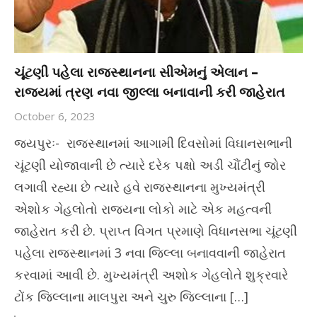
ચૂંટણી પહેલા રાજસ્થાનના સીએમનું એલાન –
રાજ્યમાં ત્રણ નવા જીલ્લા બનાવાની કરી જાહેરાત
October 6, 2023
જયપુરઃ- રાજસ્થાનમાં આગામી દિવસોમાં વિઘાનસભાની
ચૂંટણી યોજાવાની છે ત્યારે દરેક પક્ષો અડી ચૌંટીનું જોર
લગાવી રહ્યા છે ત્યારે હવે રાજસ્થાનના મુખ્યમંત્રી
એશોક ગેહલોતો રાજ્યના લોકો માટે એક મહત્વની
જાહેરાત કરી છે. પ્રાપ્ત વિગત પ્રમાણે વિધાનસભા ચૂંટણી
પહેલા રાજસ્થાનમાં 3 નવા જિલ્લા બનાવવાની જાહેરાત
કરવામાં આવી છે. મુખ્યમંત્રી અશોક ગેહલોતે શુક્રવારે
ટોંક જિલ્લાના માલપુરા અને ચુરુ જિલ્લાના […]