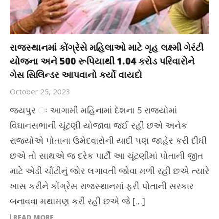
રાજસ્થાનમાં કોંગ્રેસે મહિલાઓ માટે ગૃહ લક્ષ્મી ગેરંટી
યોજના અને 500 રૂપિયાથી 1.04 કરોડ પરિવારોને
ગેસ સિલિન્ડર આપવાનો કર્યો વાયદો
October 25, 2023
જયપુર ઃ આગામી મહિનામાં દેશના 5 રાજ્યોમાં
વિઘાનસભાની ચૂંટણી યોજાવા જઈ રહી છએ અનેક
રાજ્યોએ પોતાના ઉમેદવારોની યાદી પણ જાહેર કરી દીઘી
છએ તો સાથએ જ દરેક પાર્ટી આ ચૂંટણીમાં પોતાની જીત
માટે એડી ચૌંટીનું જોર લગાવતી જોવા મળી રહી છએ ત્યારે
ખાસ કરીને કોંગ્રેસ રાજસ્થાનમાં ફરી પોતાની સરકાર
બનાવવા મથામણ કરી રહી છએ જે […]
READ MORE