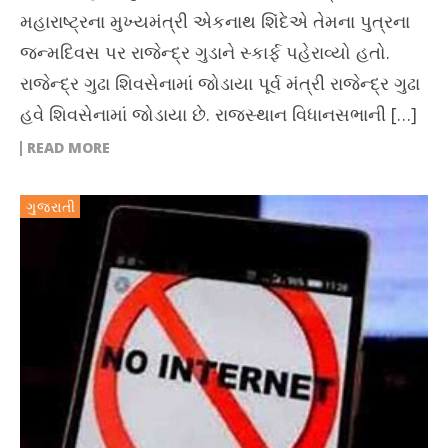
મહારાષ્ટ્રના મુખ્યમંત્રી એકનાથ શિંદેએ તેમના પુત્રના
જન્મદિવસ પર રાજેન્દ્ર ગુડાને સ્કાર્ફ પહેરાવ્યો હતો.
રાજેન્દ્ર ગુઢા શિવસેનામાં જોડાયા પૂર્વ મંત્રી રાજેન્દ્ર ગુઢા
હવે શિવસેનામાં જોડાયા છે. રાજસ્થાન વિધાનસભાની […]
READ MORE
ગુજરાતી