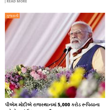
READ MORE
ગુજરાતી
પીએમ મોદીએ રાજસ્થાનમાં 5,000 કરોડ રૂપિયાના