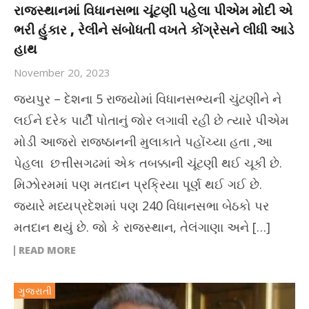
રાજસ્થાનમાં વિધાનસભા ચૂંટણી પહેલા પીએમ મોદી એ
ભરી હુંકાર , રેલીને સંબોધતી વખતે કોંગ્રેસને લીધી આડે
હાથ
November 20, 2023
જયપુર – દેશના 5 રાજ્યોમાં વિધાનસભ્યની ચુંટણીને ને
લઈને દરેક પાર્ટી પોતાનું જોર લગાવી રહી છે ત્યારે પીએમ
મોડી આજરો રાજષ્ઠાનની મુલાકાતે પહોંચ્યા હતા ,આ
પેહલા છત્તીસગઢમાં એક તબક્કાની ચૂંટણી થઈ ચૂકી છે.
મિઝોરમમાં પણ મતદાન પ્રક્રિયા પૂર્ણ થઈ ગઈ છે.
જ્યારે મધ્યપ્રદેશમાં પણ 240 વિધાનસભા બેઠકો પર
મતદાન થયું છે. જો કે રાજસ્થાન, તેલંગાણા અને […]
READ MORE
ગુજરાતી