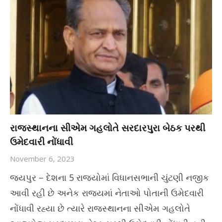
રાજસ્થાનના સીએમ ગહલોતે સરદારપુરા બેઠક પરથી
ઉમેદવારી નોંધાવી
November 6, 2023
જયપુર – દેશના 5 રાજ્યોમાં વિધાનસભાની ચુંટણી નજીક
આવી રહી છે અનેક રાજ્યમાં નેતાઓ પોતાની ઉમેદવારી
નોંધાવી રહ્યા છે ત્યારે રાજસ્થાનના સીએમ ગહલોતે