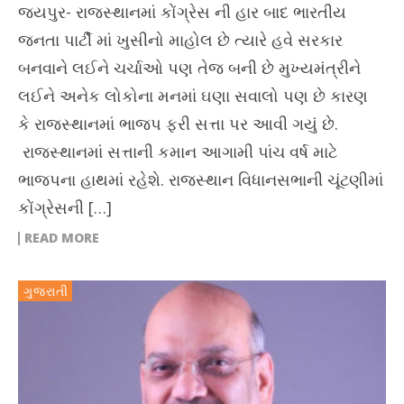
જયપુર- રાજસ્થાનમાં કોંગ્રેસ ની હાર બાદ ભારતીય
જનતા પાર્ટી માં ખુસીનો માહોલ છે ત્યારે હવે સરકાર
બનવાને લઈને ચર્ચાઓ પણ તેજ બની છે મુખ્યમંત્રીને
લઈને અનેક લોકોના મનમાં ઘણા સવાલો પણ છે કારણ
કે રાજસ્થાનમાં ભાજપ ફરી સત્તા પર આવી ગયું છે.
રાજસ્થાનમાં સત્તાની કમાન આગામી પાંચ વર્ષ માટે
ભાજપના હાથમાં રહેશે. રાજસ્થાન વિધાનસભાની ચૂંટણીમાં
કોંગ્રેસની […]
READ MORE
ગુજરાતી