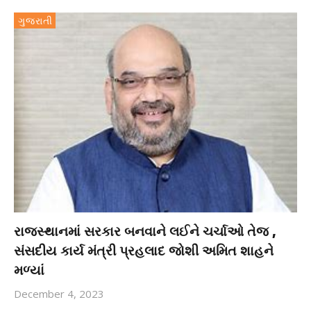
ગુજરાતી
રાજસ્થાનમાં સરકાર બનવાને લઈને ચર્ચાઓ તેજ ,
સંસદીય કાર્ય મંત્રી પ્રહલાદ જોશી અમિત શાહને
મળ્યાં
December 4, 2023