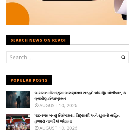
SEARCH NEWS ON REVOI
POPULAR POSTS
અસમના ધેમાજીમાં અરુણાચલ સરહદે અંધાધૂંધ ગોળીબાર, 8
ગ્રામીણ ઈજાગ્રસ્ત
AUGUST 10, 2026
પાટનગર બન્યું તિરંગામયઃ વિદ્યાર્થી અને યુવાનો સહિત
હજારો નાગરિકો જોડાયા
AUGUST 10, 2026