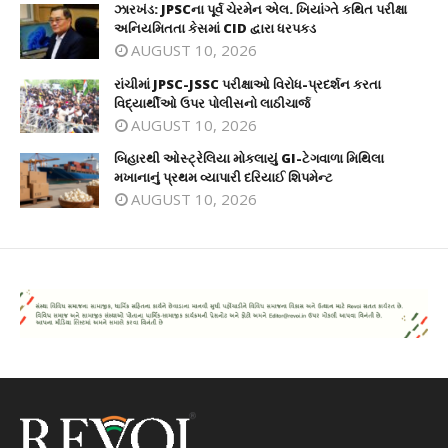
ઝારખંડ: JPSCના પૂર્વ ચેરમેન એલ. ખિયાંગ્તે કથિત પરીક્ષા
અનિયમિતતા કેસમાં CID દ્વારા ધરપકડ
AUGUST 10, 2026
રાંચીમાં JPSC-JSSC પરીક્ષાઓ વિરોધ-પ્રદર્શન કરતા
વિદ્યાર્થીઓ ઉપર પોલીસનો લાઠીચાર્જ
AUGUST 10, 2026
બિહારથી ઓસ્ટ્રેલિયા મોકલાયું GI-ટેગવાળા મિથિલા
મખાનાનું પ્રથમ વ્યાપારી દરિયાઈ શિપમેન્ટ
AUGUST 10, 2026