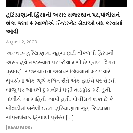
હરિયાણાની હિંસાની અસર રાજસ્થાન પર,પોલીસને
શંકા જતા 4 સ્થળોએ ઈન્ટરનેટ સેવાઓ બંધ કરવામાં
આવી
August 2, 2023
અલવરઃ- હરિયાણાના નૂહમાં ફાટી વીકળેલી હિંસાની
અસર હવે રાજસ્થાન પર જોવા મળી છે પ્રાપ્ત વિગત
પ્રમાણે રાજસ્થાનના અલવર જિલ્લામાં મંગળવારે
યુવકોના એક જૂથે કથિત રીતે એક હાઈવે પર રોડની
બાજુ પર આવેલી દુકાનોમાં ઘણી તોડફોડ કરી હતી.
પોલીસે આ માહિતી આપી હતી. પોલીસને શંકા છે કે
ભીવાડીમાં બનેલી ઘટના હરિયાણાના નૂહ જિલ્લામાં
સાંપ્રદાયિક હિંસાથી પ્રેરિત […]
READ MORE