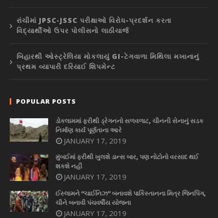
રાંચીમાં JPSC-JSSC પરીક્ષાઓ વિરોધ-પ્રદર્શન કરતા
વિદ્યાર્થીઓ ઉપર પોલીસનો લાઠીચાર્જ
બિહારથી ઓસ્ટ્રેલિયા મોકલાયું GI-ટેગવાળા મિથિલા મખાનાનું
પ્રથમ વ્યાપારી દરિયાઈ શિપમેન્ટ
POPULAR POSTS
ડોકલામમાં ફરીથી ડ્રેગનનો સળવળાટ, ચીનની સેનાનું સડક
નિર્માણ કાર્ય પૂર્ણતાના આરે
JANUARY 17, 2019
મુંબઈમાં ફરીથી ખુલશે ડાન્સ બાર, પણ નોટોનો વરસાદ થઈ
શકશે નહીં
JANUARY 17, 2019
ઈસ્લામને “ચાઈનિઝ” બનાવશે પાકિસ્તાનના મિત્ર જિનપિંગ,
ચીને બનાવી પંચવર્ષીય યોજના
JANUARY 17, 2019