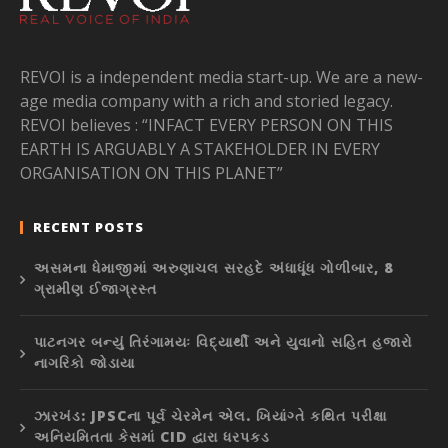
REVOI is a independent media start-up. We are a new-
age media company with a rich and storied legacy.
REVOI believes : “INFACT EVERY PERSON ON THIS
EARTH IS ARGUABLY A STAKEHOLDER IN EVERY
ORGANISATION ON THIS PLANET”
RECENT POSTS
અસમના ધેમાજીમાં અરુણાચલ સરહદે અંધાધૂંધ ગોળીબાર, 8
ગ્રામીણ ઈજાગ્રસ્ત
પાટનગર બન્યું તિરંગામયઃ વિદ્યાર્થી અને યુવાનો સહિત હજારો
નાગરિકો જોડાયા
ઝારખંડ: JPSCના પૂર્વ ચેરમેન એલ. ખિયાંગ્તે કથિત પરીક્ષા
અનિયમિતતા કેસમાં CID દ્વારા ધરપકડ