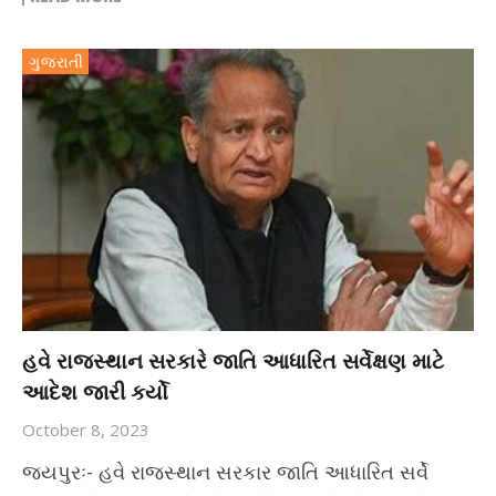
ગુજરાતી
હવે રાજસ્થાન સરકારે જાતિ આધારિત સર્વેક્ષણ માટે
આદેશ જારી કર્યો
October 8, 2023
જયપુરઃ- હવે રાજસ્થાન સરકાર જાતિ આધારિત સર્વે