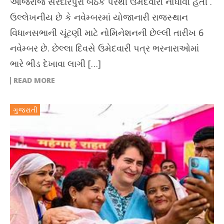
આજરોજ સરદારપુરા બેઠક પરથી ઉમેદવારી નોંધાવી હતી .
ઉલ્લેખનીય છે કે નવેમ્બરમાં યોજાનારી રાજસ્થાન
વિધાનસભાની ચૂંટણી માટે નોમિનેશનની છેલ્લી તારીખ 6
નવેમ્બર છે. છેલ્લા દિવસે ઉમેદવારી પત્ર ભરનારાઓમાં
ભારે ભીડ દેખાવા લાગી […]
READ MORE
ગુજરાતી