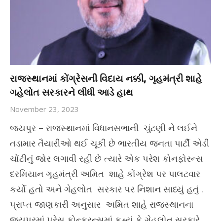
રાજસ્થાનમાં કોંગ્રેસની વિદાય નક્કી, ગૃહમંત્રી શાહે
ગહેલોત સરકારને લીધી આડે હાથ
November 23, 2023
જયપુર – રાજસ્થાનમાં વિધાનસભાની ચુંટણી ને લઈને
તડામાર તૈયારીઓ થઈ ચૂકી છે ભારતીય જનતા પાર્ટી એડી
ચોંટીનું જોર લગાવી રહી છે ત્યારે એક પરેશ કોનફોરન્સ
દરમિયાન ગૃહમંત્રી અમિત શાહે કોંગ્રેશ પર પાલટવાર
કર્યો હતો અને ગેહલોત સરકાર પર નિશાન સાધ્યું હતું .
પ્રાપ્ત જાણકારી અનુસાર અમિત શાહે રાજસ્થાનના
જયપુરમાં પ્રેસ કોન્ફરન્સમાં કહ્યું કે ગેહલોત સરકારે