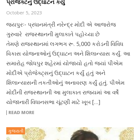
પ્રોજેક્ટનું ઉદ્ઘાટન કર્યું
October 5, 2023
જયપુરઃ- પ્રધાનમંત્રી નરેન્દ્ર મોદી એ આજરોજ
ગુરુવારે રાજસ્થાનની મુલાકાતે પહોચ્યા છે
તેમણે રાજસ્થાનમાં લગભગ રૂ. 5,000 કરોડની વિવિધ
વિકાસ યોજનાઓનું ઉદ્ઘાટન અને શિલાન્યાસ કર્યું. આ
સમારોહ જોધપુર શહેરમાં યોજાયો હતો જ્યાં પીએમ
મોદીએ પ્રોજેક્ટ્સનું ઉદ્ઘાટન કર્યું હતું અને
શિલાન્યાસની તકતીઓનું અનાવરણ કર્યું હતું. પીએમ
મોદીની રાજસ્થાનની આ મુલાકાત રાજ્યમાં આ વર્ષે
યોજાનારી વિધાનસભા ચૂંટણી માટે ખૂબ […]
READ MORE
ગુજરાતી