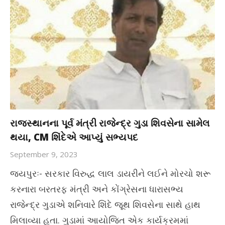
રાજસ્થાનના પૂર્વ મંત્રી રાજેન્દ્ર ગુડા શિવસેના સામેલ
થયા, CM શિંદેએ આપ્યું સભ્યપદ
September 9, 2023
જયપુરઃ- સરકાર વિરુદ્ધ લાલ ડાયરીને લઈને મોરચો શરૂ
કરનારા બરતરફ મંત્રી અને કોંગ્રેસના ધારાસભ્ય
રાજેન્દ્ર ગુડાએ શનિવારે શિંદે જૂથ શિવસેના સાથે હાથ
મિલાવ્યા હતા. ગુડામાં આયોજિત એક કાર્યક્રમમાં